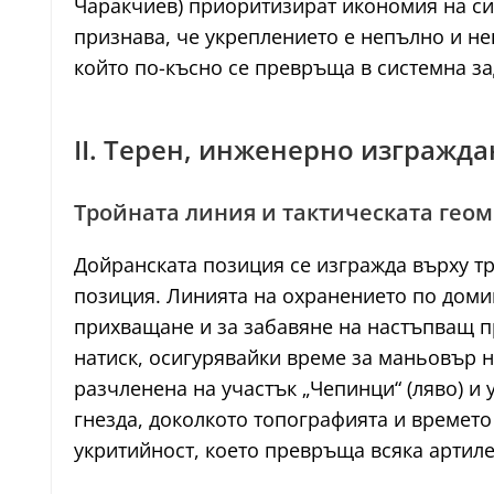
Чаракчиев) приоритизират икономия на си
признава, че укреплението е непълно и н
който по-късно се превръща в системна з
II. Терен, инженерно изгражда
Тройната линия и тактическата геом
Дойранската позиция се изгражда върху т
позиция. Линията на охранението по доми
прихващане и за забавяне на настъпващ 
натиск, осигурявайки време за маньовър н
разчленена на участък „Чепинци“ (ляво) и 
гнезда, доколкото топографията и времет
укритийност, което превръща всяка артил