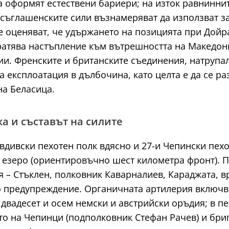
а оформят естествени бариери; на изток равнинни
съглашенските сили възнамеряват да използват за
 оценяват, че удържането на позицията при Дойр
ратява настъпление към вътрешността на Македон
и. Френските и британските съединения, натрупал
а експлоатация в дълбочина, като целта е да се ра
на Беласица.
а и съставът на силите
вдивски пехотен полк вдясно и 27-и Чепински пехо
 езеро (ориентировъчно шест километра фронт). 
 – Стъклен, полковник Каварналиев, Караджата, вр
 предупреждение. Органичната артилерия включва
 двадесет и осем немски и австрийски оръдия; в п
о на Чепинци (подполковник Стефан Рачев) и бриг