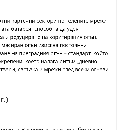
ктни картечни сектори по телените мрежи
ата батарея, способна да удря
ка и редуциране на коригирания огън.
 масиран огън изисква постоянни
ане на преградния огън – стандарт, който
укрепени, което налага ритъм „дневно
твери, свръзка и мрежи след всеки огневи
г.)
полоса. Залповете се редуват без пауза;