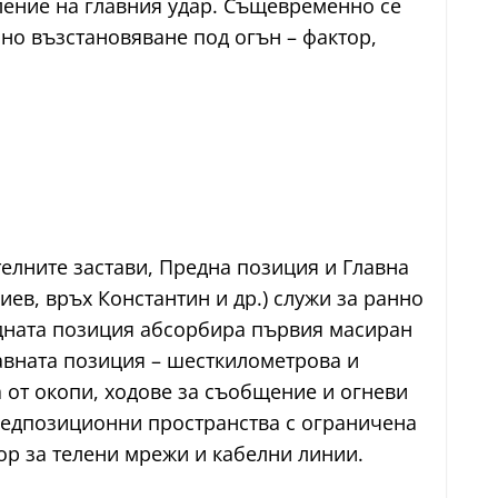
ление на главния удар. Същевременно се
но възстановяване под огън – фактор,
елните застави, Предна позиция и Главна
в, връх Константин и др.) служи за ранно
дната позиция абсорбира първия масиран
авната позиция – шесткилометрова и
а от окопи, ходове за съобщение и огневи
предпозиционни пространства с ограничена
ор за телени мрежи и кабелни линии.