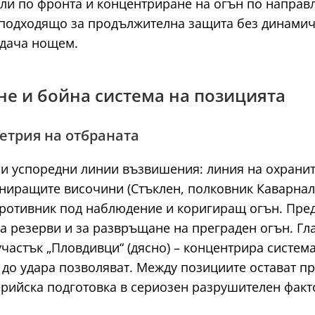
ли по фронта и концентриране на огън по направ
еподходящо за продължителна защита без динамич
адача нощем.
не и бойна система на позицията
етрия на отбраната
ри успоредни линии възвишения: линия на охранит
ниращите височини (Стъклен, полковник Каварналие
противник под наблюдение и коригиращ огън. Пре
а резерви и за развръщане на преграден огън. Гл
участък „Пловдивци“ (дясно) – концентрира систем
о до удара позволяват. Между позициите остават 
ерийска подготовка в сериозен разрушителен факт