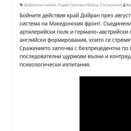
Дойранска епопея
,
Първа Световна Война
,
Съглашение
Ан
Бойните действия край Дойран през август
система на Македонския фронт. Съединения
артилерийски полк и германо–австрийски се
английски формирования, които се стремя
Сражението започва с безпрецедентна по ин
последователни щурмови вълни и контрауд
психологически изпитания.