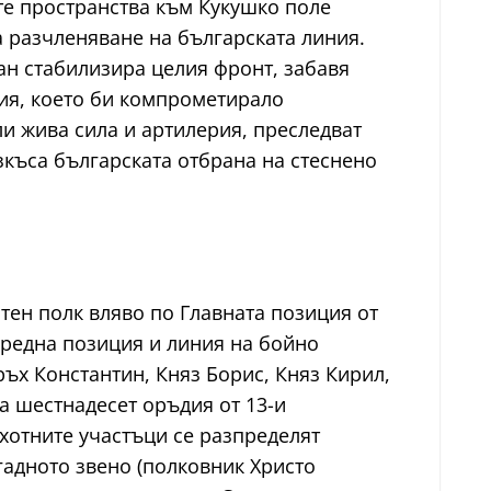
те пространства към Кукушко поле
 разчленяване на българската линия.
ан стабилизира целия фронт, забавя
ия, което би компрометирало
и жива сила и артилерия, преследват
зкъса българската отбрана на стеснено
тен полк вляво по Главната позиция от
Предна позиция и линия на бойно
ъх Константин, Княз Борис, Княз Кирил,
 шестнадесет оръдия от 13-и
ехотните участъци се разпределят
адното звено (полковник Христо