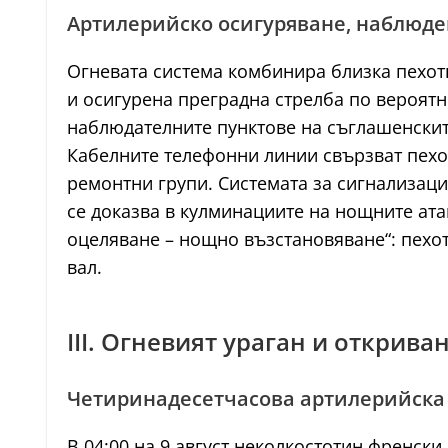
Артилерийско осигуряване, наблюде
Огневата система комбинира близка пехот
и осигурена преградна стрелба по вероятн
наблюдателните пунктове на съглашенскит
Кабелните телефонни линии свързват пехо
ремонтни групи. Системата за сигнализаци
се доказва в кулминациите на нощните ата
оцеляване – нощно възстановяване“: пехот
вал.
III. Огневият ураган и откриван
Четиринадесетчасова артилерийска
В 04:00 на 9 август неколкостотин френски