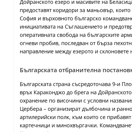
Дойранското езеро и масивите на Беласиц
предоставят коридори за маньовър, които 
София и върховното българско командване
инициативата на Съглашението и предотв
оперативната свобода на българските арми
огневи пробив, последван от бърза пехотн
направление между езерото и склоновете 
Българската отбранителна постановк
Българската страна съсредоточава 9-и Пло
връх Караконджо до брега на Дойранското
охранение по височини с условни названия
Цербера – организират дълбочина и ранно
артилерийски полк, към които се прибавят
картечници и минохвъргачки. Командванет