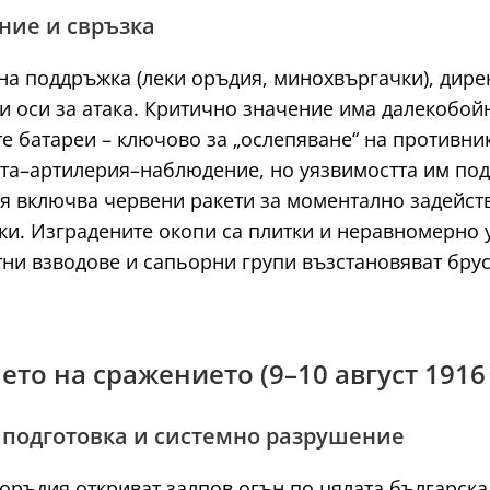
ние и свръзка
на поддръжка (леки оръдия, минохвъргачки), дире
и оси за атака. Критично значение има далекобойн
е батареи – ключово за „ослепяване“ на противни
та–артилерия–наблюдение, но уязвимостта им под
я включва червени ракети за моментално задейств
ки. Изградените окопи са плитки и неравномерно 
ни взводове и сапьорни групи възстановяват брус
ето на сражението (9–10 август 1916 
 подготовка и системно разрушение
 оръдия откриват залпов огън по цялата българска 