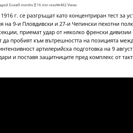
дрей Енев
9 months
16 min read
462 Views
 1916 г. се разгръщат като концентриран тест за у
 на 9-и Пловдивски и 27-и Чепински пехотни полк
кции, приемат удар от няколко френски дивизии (1
т да пробият към вътрешността на позицията межд
тензивност артилерийска подготовка на 9 август (с
ари и поставя защитниците пред комплекс от так