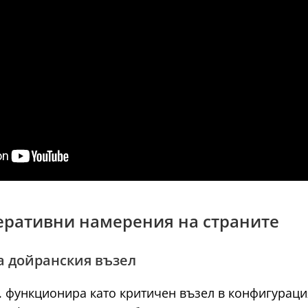
перативни намерения на страните
а дойранския възел
г. функционира като критичен възел в конфигурац