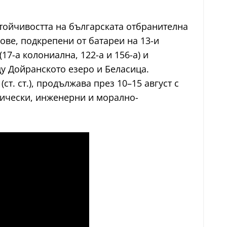
стойчивостта на българската отбранителна
ове, подкрепени от батареи на 13-и
7-а колониална, 122-а и 156-а) и
у Дойранското езеро и Беласица.
т. ст.), продължава през 10–15 август с
тически, инженерни и морално-