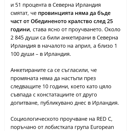
и 51 процента в Северна Ирландия
смятат, че
провинцията няма да бъде
част от Обединеното кралство след 25
години
, става ясно от проучването. Около
2 845 души са били анкетирани в Северна
Ирландия в началото на април, а близо 1
100 души – в Ирландия.
Анкетираните са се съгласили, че
промяната няма да настъпи през
следващите 10 години, което като цяло
съвпада с констатациите от друго
допитване, публикувано днес в Ирландия.
Социологическото проучване на RED C,
поръчано от лобистката група European