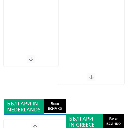
БЪЛГАРИ IN
Виж
всичко
NEDERLANDS
БЪЛГАРИ
Виж
всичко
IN GREECE