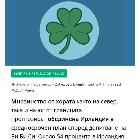
БЪЛГАРИ В REPUBLIC OF IRELAND
Анкета
,
Референдум
Андрей Енев
9 months
1 min read
2534 Views
Мнозинство от хората
както на север,
така и на юг от границата
прогнозират
обединена Ирландия в
средносрочен план
според допитване на
Би Би Си. Около 54 процента в Ирландия