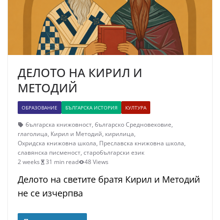
ДЕЛОТО НА КИРИЛ И
МЕТОДИЙ
ОБРАЗОВАНИЕ
БЪЛГАРСКА ИСТОРИЯ
КУЛТУРА
българска книжовност
,
българско Средновековие
,
глаголица
,
Кирил и Методий
,
кирилица
,
Охридска книжовна школа
,
Преславска книжовна школа
,
славянска писменост
,
старобългарски език
2 weeks
31 min read
48 Views
Делото на светите братя Кирил и Методий
не се изчерпва