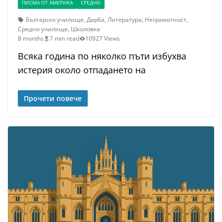
ПИСМА ОТ АМЕРИКА
СРЕДНО
Българско училище
,
Дарба
,
Литература
,
Неграмотност
,
Средно училище
,
Школовка
8 months
7 min read
10927 Views
Всяка година по няколко пъти избухва
истерия около отпадането на
Прочети повече