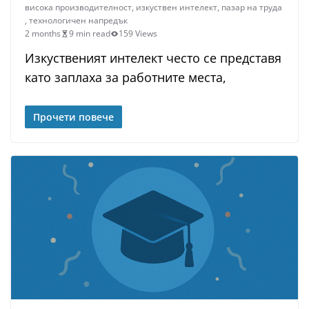
висока производителност
,
изкуствен интелект
,
пазар на труда
,
технологичен напредък
2 months
9 min read
159 Views
Изкуственият интелект често се представя
като заплаха за работните места,
Прочети повече