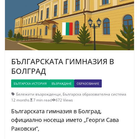
БЪЛГАРСКАТА ГИМНАЗИЯ В
БОЛГРАД
БЪЛГАРСКА ИСТОРИЯ
ВЪЗРАЖДАНЕ
ОБРАЗОВАНИЕ
Бележити възрожденци
,
Българска образователна система
12 months
7 min read
672 Views
Българската гимназия в Болград,
официално носеща името „Георги Сава
Раковски“,