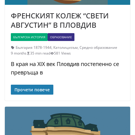
ФРЕНСКИЯТ КОЛЕЖ “СВЕТИ
АВГУСТИН” В ПЛОВДИВ
БЪЛГАРСКА ИСТОРИЯ
ОБРАЗОВАНИЕ
България 1878-1944
,
Католицизъм
,
Средно образование
9 months
35 min read
581 Views
В края на XIX век Пловдив постепенно се
превръща в
Прочети повече