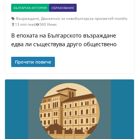
БЪЛГАРСКА ИСТОРИЯ
ОБРАЗОВАНИЕ
Възраждане
,
Движение за новобългарска просвета
9 months
13 min read
560 Views
В епохата на Българското възраждане
едва ли съществува друго обществено
Прочети повече