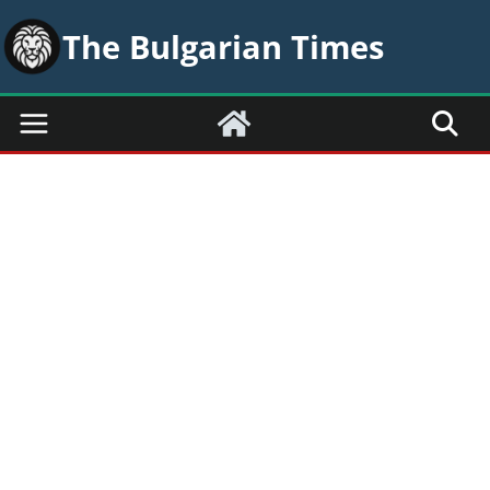
Skip
The Bulgarian Times
to
content