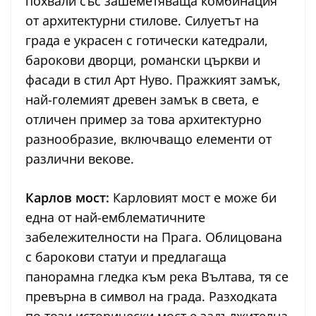
похвали със зашеметяваща комбинация
от архитектурни стилове. Силуетът на
града е украсен с готически катедрали,
барокови дворци, романски църкви и
фасади в стил Арт Нуво. Пражкият замък,
най-големият древен замък в света, е
отличен пример за това архитектурно
разнообразие, включващо елементи от
различни векове.
Карлов мост:
Карловият мост е може би
една от най-емблематичните
забележителности на Прага. Облицована
с барокови статуи и предлагаща
панорамна гледка към река Вълтава, тя се
превърна в символ на града. Разходката