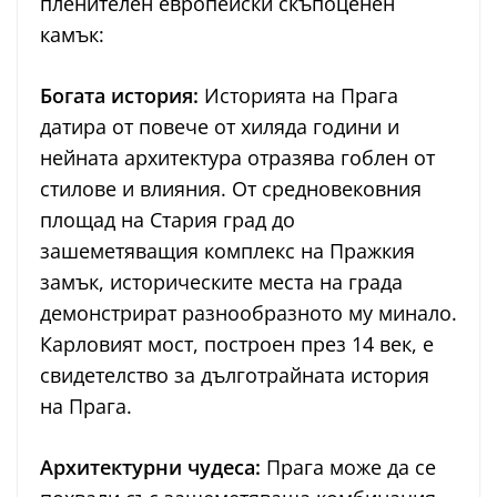
пленителен европейски скъпоценен
камък:
Богата история:
Историята на Прага
датира от повече от хиляда години и
нейната архитектура отразява гоблен от
стилове и влияния. От средновековния
площад на Стария град до
зашеметяващия комплекс на Пражкия
замък, историческите места на града
демонстрират разнообразното му минало.
Карловият мост, построен през 14 век, е
свидетелство за дълготрайната история
на Прага.
Архитектурни чудеса:
Прага може да се