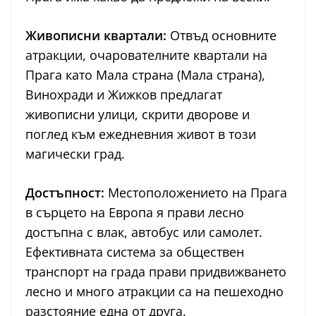
Живописни квартали:
Отвъд основните
атракции, очарователните квартали на
Прага като Мала страна (Мала страна),
Винохради и Жижков предлагат
живописни улици, скрити дворове и
поглед към ежедневния живот в този
магически град.
Достъпност:
Местоположението на Прага
в сърцето на Европа я прави лесно
достъпна с влак, автобус или самолет.
Ефективната система за обществен
транспорт на града прави придвижването
лесно и много атракции са на пешеходно
разстояние една от друга.