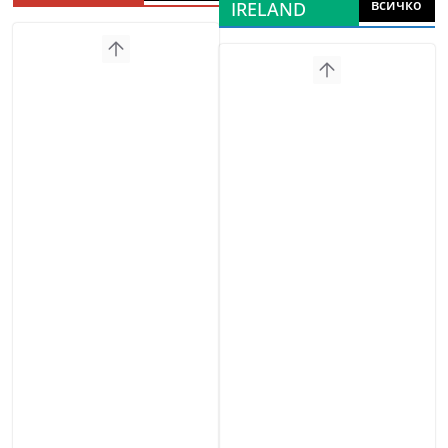
всичко
IRELAND