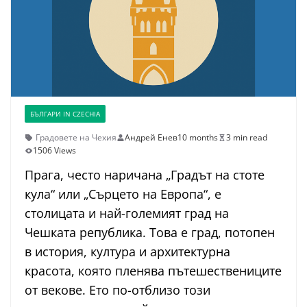
БЪЛГАРИ IN CZECHIA
Градовете на Чехия
Андрей Енев
10 months
3 min read
1506 Views
Прага, често наричана „Градът на стоте
кула“ или „Сърцето на Европа“, е
столицата и най-големият град на
Чешката република. Това е град, потопен
в история, култура и архитектурна
красота, която пленява пътешествениците
от векове. Ето по-отблизо този