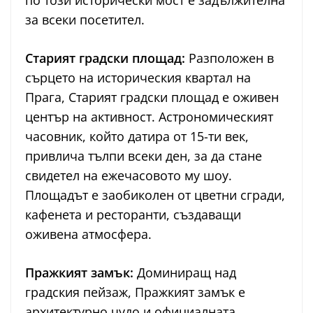
по този исторически мост е задължителна
за всеки посетител.
Старият градски площад:
Разположен в
сърцето на историческия квартал на
Прага, Старият градски площад е оживен
център на активност. Астрономическият
часовник, който датира от 15-ти век,
привлича тълпи всеки ден, за да стане
свидетел на ежечасовото му шоу.
Площадът е заобиколен от цветни сгради,
кафенета и ресторанти, създаващи
оживена атмосфера.
Пражкият замък:
Доминиращ над
градския пейзаж, Пражкият замък е
архитектурно чудо и официалната