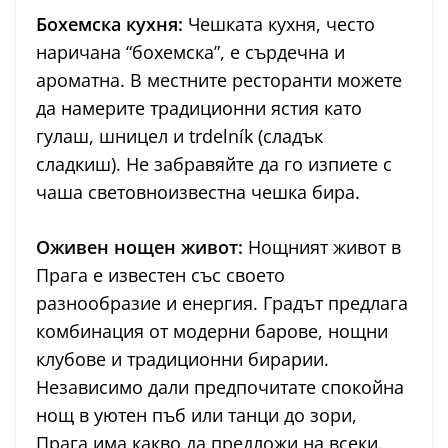
Бохемска кухня:
Чешката кухня, често
наричана “бохемска”, е сърдечна и
ароматна. В местните ресторанти можете
да намерите традиционни ястия като
гулаш, шницел и trdelník (сладък
сладкиш). Не забравяйте да го изпиете с
чаша световноизвестна чешка бира.
Оживен нощен живот:
Нощният живот в
Прага е известен със своето
разнообразие и енергия. Градът предлага
комбинация от модерни барове, нощни
клубове и традиционни бирарии.
Независимо дали предпочитате спокойна
нощ в уютен пъб или танци до зори,
Прага има какво да предложи на всеки.