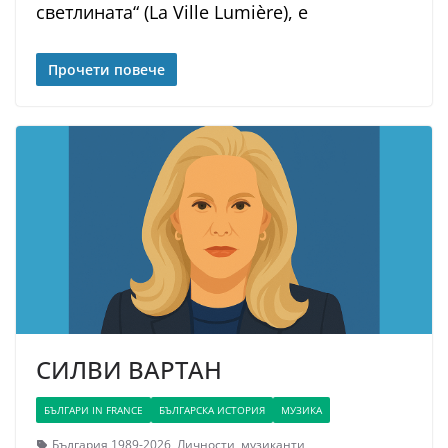
светлината“ (La Ville Lumière), е
Прочети повече
СИЛВИ ВАРТАН
БЪЛГАРИ IN FRANCE
БЪЛГАРСКА ИСТОРИЯ
МУЗИКА
България 1989-2026
,
Личности
,
музиканти
,