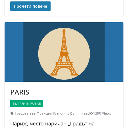
Прочети повече
PARIS
БЪЛГАРИ IN FRANCE
Градове във Франция
10 months
3 min read
1390 Views
Париж, често наричан „Градът на