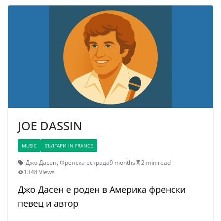
JOE DASSIN
MUSIC
БЪЛГАРИ IN FRANCE
Джо Дасен
,
Френска естрада
9 months
2 min read
1348 Views
Джо Дасен е роден в Америка френски
певец и автор