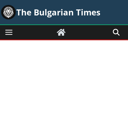
Skip
The Bulgarian Times
to
content