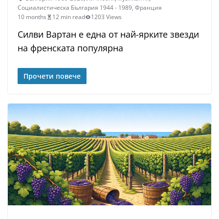
Социалистическа България 1944 - 1989
,
Франция
10 months
12 min read
1203 Views
Силви Вартан е една от най-ярките звезди
на френската популярна
Прочети повече