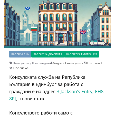
БЪЛГАРИ В UK
БЪЛГАРСКА ДИАСПОРА
БЪЛГАРСКА ЕМИГРАЦИЯ
Консулство
,
Шотландия
Андрей Енев
2 years
0 min read
1155 Views
Kонсулската служба на Република
България в Единбург за работа с
граждани е на адрес
3 Jackson’s Еntry, EH8
8PJ
, първи етаж.
Консулството работи само с