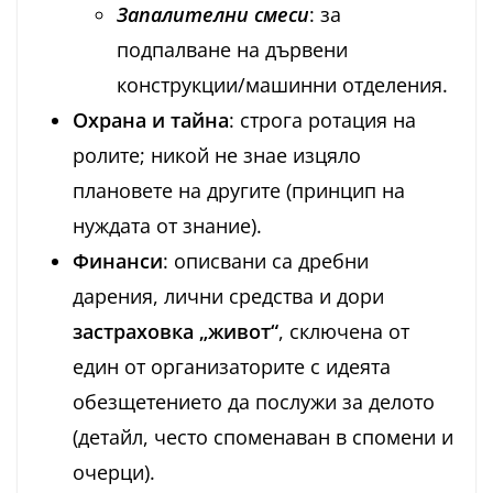
Запалителни смеси
: за
подпалване на дървени
конструкции/машинни отделения.
Охрана и тайна
: строга ротация на
ролите; никой не знае изцяло
плановете на другите (принцип на
нуждата от знание).
Финанси
: описвани са дребни
дарения, лични средства и дори
застраховка „живот“
, сключена от
един от организаторите с идеята
обезщетението да послужи за делото
(детайл, често споменаван в спомени и
очерци).