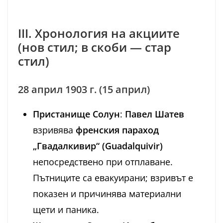
III. Хронология на акциите
(нов стил; в скоби — стар
стил)
28 април 1903 г. (15 април)
Пристанище Солун
:
Павел Шатев
взривява
френския параход
„Гвадалкивир“
(Guadalquivir)
непосредствено при отплаване.
Пътниците са евакуирани; взривът е
показен и причинява материални
щети и паника.