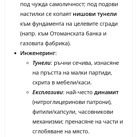
под чужда самоличност; под подови
настилки се копаят
нишови тунели
към фундамента на целевите сгради
(напр. към Отоманската банка и
газовата фабрика).
Инженеринг
:
Тунели
: ръчни сечива, изнасяне
на пръстта на малки партиди,
скрита в мебели/каси.
Експлозиви
: най-често
динамит
(нитроглицеринови патрони),
фитили/капсули, часовникови
механизми; пренасяне на части и
сглобяване на място.