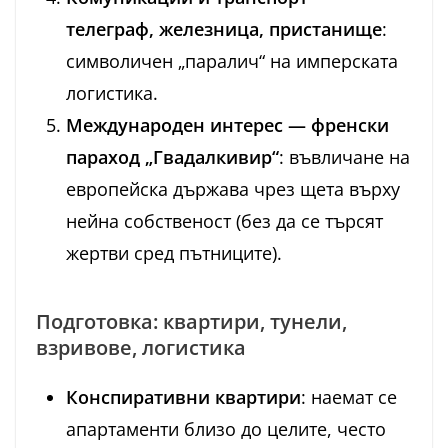
телеграф, железница, пристанище
:
символичен „паралич“ на имперската
логистика.
Международен интерес — френски
параход „Гвадалкивир“
: въвличане на
европейска държава чрез щета върху
нейна собственост (без да се търсят
жертви сред пътниците).
Подготовка: квартири, тунели,
взривове, логистика
Конспиративни квартири
: наемат се
апартаменти близо до целите, често