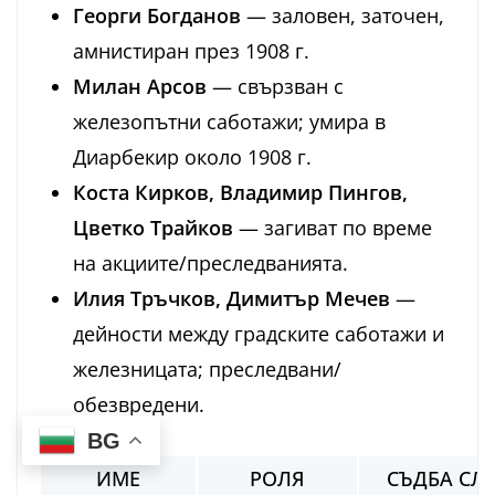
Георги Богданов
— заловен, заточен,
амнистиран през 1908 г.
Милан Арсов
— свързван с
железопътни саботажи; умира в
Диарбекир около 1908 г.
Коста Кирков, Владимир Пингов,
Цветко Трайков
— загиват по време
на акциите/преследванията.
Илия Тръчков, Димитър Мечев
—
дейности между градските саботажи и
железницата; преследвани/
обезвредени.
BG
ИМЕ
РОЛЯ
СЪДБА СЛ