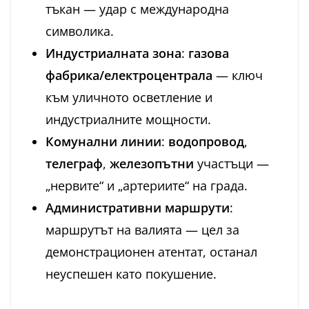
тъкан — удар с международна
символика.
Индустриалната зона
:
газова
фабрика/електроцентрала
— ключ
към уличното осветление и
индустриалните мощности.
Комунални линии
:
водопровод
,
телеграф
,
железопътни
участъци —
„нервите“ и „артериите“ на града.
Административни маршрути
:
маршрутът на валията — цел за
демонстрационен атентат, останал
неуспешен като покушение.