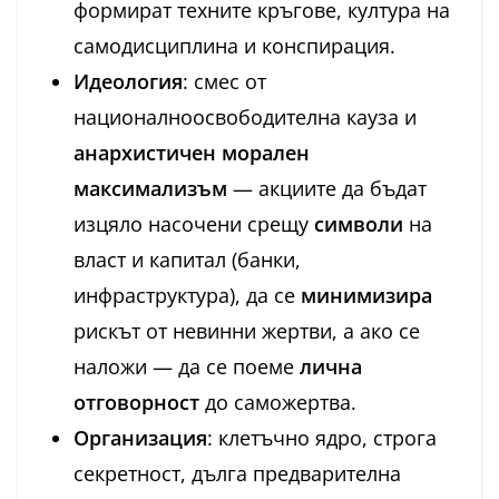
формират техните кръгове, култура на
самодисциплина и конспирация.
Идеология
: смес от
националноосвободителна кауза и
анархистичен морален
максимализъм
— акциите да бъдат
изцяло насочени срещу
символи
на
власт и капитал (банки,
инфраструктура), да се
минимизира
рискът от невинни жертви, а ако се
наложи — да се поеме
лична
отговорност
до саможертва.
Организация
: клетъчно ядро, строга
секретност, дълга предварителна