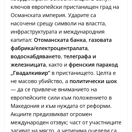
ключов европейски пристанищен град на
Османската империя. Ударите са
насочени срещу символи на властта,
инфраструктурата и международния
капитал:
Отоманската банка
,
газовата
фабрика/електроцентралата
,
водоснабдяването
,
телеграфа и
железницата
, както и
френския параход
„Гвадалкивир“
в пристанището. Целта е
не масово убийство, а
политически шок
— да се привлече вниманието на
европейските сили към положението в
Македония и към нуждата от реформи.
Акциите предизвикват огромен
международен отзвук; част от участниците
загиват на място, а четирима оцелели са