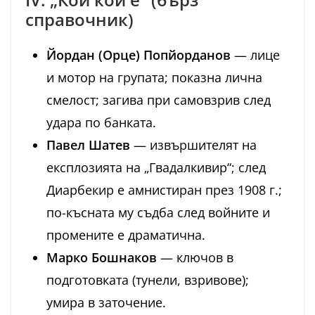
справочник)
Йордан (Орце) Попйорданов
— лице
и мотор на групата; показна лична
смелост; загива при самовзрив след
удара по банката.
Павел Шатев
— извършителят на
експлозията на „Гвадалкивир“; след
Диарбекир е амнистиран през 1908 г.;
по-късната му съдба след войните и
промените е драматична.
Марко Бошнаков
— ключов в
подготовката (тунели, взривове);
умира в заточение.