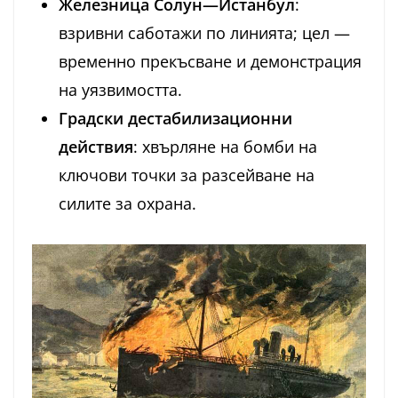
Железница Солун—Истанбул
:
взривни саботажи по линията; цел —
временно прекъсване и демонстрация
на уязвимостта.
Градски дестабилизационни
действия
: хвърляне на бомби на
ключови точки за разсейване на
силите за охрана.