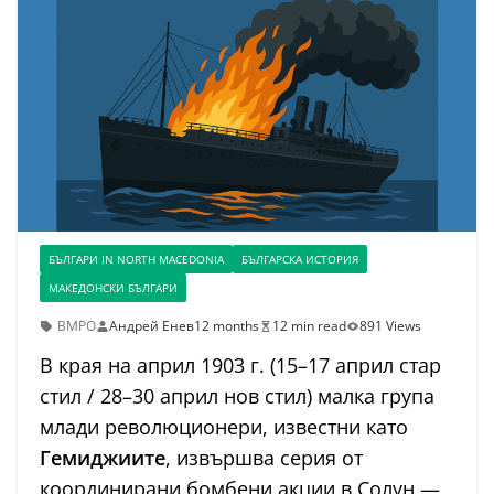
БЪЛГАРИ IN NORTH MACEDONIA
БЪЛГАРСКА ИСТОРИЯ
МАКЕДОНСКИ БЪЛГАРИ
ВМРО
Андрей Енев
12 months
12 min read
891 Views
В края на април 1903 г. (15–17 април стар
стил / 28–30 април нов стил) малка група
млади революционери, известни като
Гемиджиите
, извършва серия от
координирани бомбени акции в Солун —