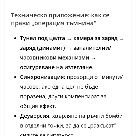
Техническо приложение: как се
прави „операция тъмнина“
Тунел под целта
→
камера за заряд
→
заряд (динамит)
→
запалителни/
часовникови механизми
→
осигуряване на изтегляне
.
Синхронизация
: прозорци от минути/
часове; ако една цел не бъде
поразена, други компенсират за
общия ефект.
Деуверсия
: хвърляне на ръчни бомби
в отделни точки, за да се „разкъсат“
силите за сигурност.