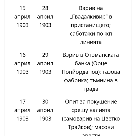
15
28
Взрив на
април
април
„Гвадалкивир“ в
1903
1903
пристанището;
саботажи по жп
линията
16
29
Взрив в Отоманската
април
април
банка (Орце
1903
1903
Попйорданов); газова
фабрика; тъмнина в
града
17
30
Опит за покушение
април
април
срещу валията
1903
1903
(самовзрив на Цветко
Трайков); масови
арести