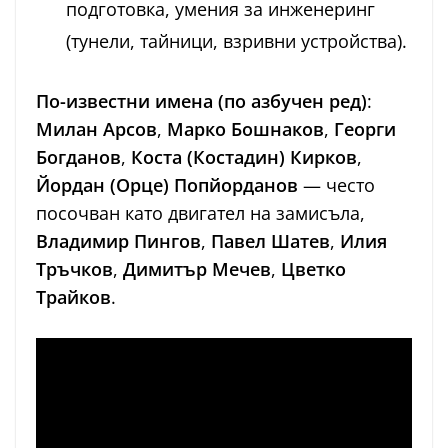
подготовка, умения за инженеринг
(тунели, тайници, взривни устройства).
По-известни имена
(по азбучен ред)
:
Милан Арсов
,
Марко Бошнаков
,
Георги
Богданов
,
Коста (Костадин) Кирков
,
Йордан (Орце) Попйорданов
— често
посочван като двигател на замисъла,
Владимир Пингов
,
Павел Шатев
,
Илия
Тръчков
,
Димитър Мечев
,
Цветко
Трайков
.