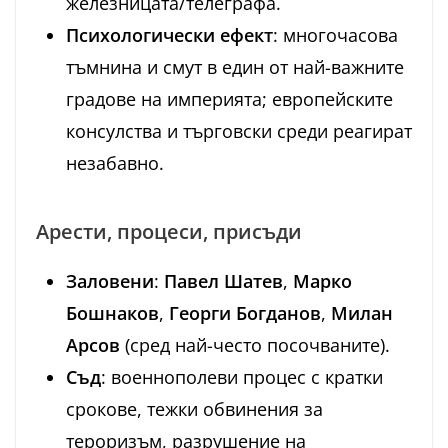
железницата/телеграфа.
Психологически ефект
: многочасова
тъмнина и смут в един от най-важните
градове на империята; европейските
консулства и търговски среди реагират
незабавно.
Арести, процеси, присъди
Заловени
:
Павел Шатев
,
Марко
Бошнаков
,
Георги Богданов
,
Милан
Арсов
(сред най-често посочваните).
Съд
: военнополеви процес с кратки
срокове, тежки обвинения за
тероризъм, разрушение на