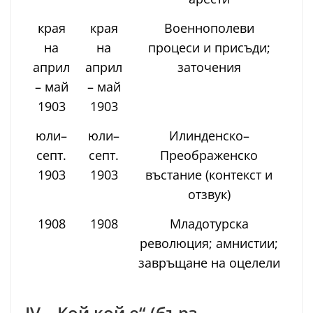
края
края
Военнополеви
на
на
процеси и присъди;
април
април
заточения
– май
– май
1903
1903
юли–
юли–
Илинденско–
септ.
септ.
Преображенско
1903
1903
въстание (контекст и
отзвук)
1908
1908
Младотурска
революция; амнистии;
завръщане на оцелели
IV. „Кой кой е“ (бърз