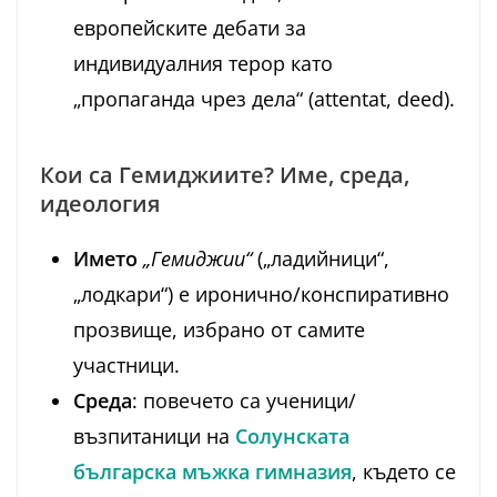
европейските дебати за
индивидуалния терор като
„пропаганда чрез дела“ (attentat, deed).
Кои са Гемиджиите? Име, среда,
идеология
Името
„Гемиджии“
(„ладийници“,
„лодкари“) е иронично/конспиративно
прозвище, избрано от самите
участници.
Среда
: повечето са ученици/
възпитаници на
Солунската
българска мъжка гимназия
, където се