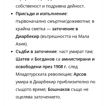
собственост и подривна дейност.
Присъди и изпълнение
:
първоначално смъртни/доживотни; в
крайна сметка —
заточение в
Диарбекир
(вътрешността на Мала
Азия).
Съдби в заточение
: част умират там;
Шатев
и
Богданов
са
амнистирани и
освободени през 1908 г.
след
Младотурската революция;
Арсов
умира в Диарбекир приблизително по
същото време;
Бошнаков
също не
оцелява заточението.