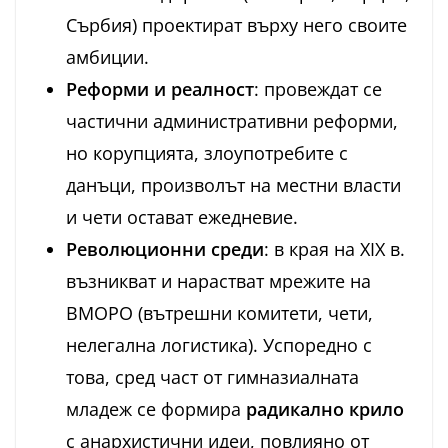
Сърбия) проектират върху него своите
амбиции.
Реформи и реалност
: провеждат се
частични административни реформи,
но корупцията, злоупотребите с
данъци, произволът на местни власти
и чети остават ежедневие.
Революционни среди
: в края на XIX в.
възникват и нарастват мрежите на
ВМОРО (вътрешни комитети, чети,
нелегална логистика). Успоредно с
това, сред част от гимназиалната
младеж се формира
радикално крило
с анархистични идеи, повлияно от