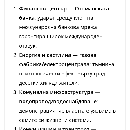
Финансов център — Отоманската
банка
: ударът срещу клон на
международна банкова мрежа
гарантира широк международен
отзвук.
Енергия и светлина — газова
фабрика/електроцентрала
: тъмнина =
психологически ефект върху град с
десетки хиляди жители.
Комунална инфраструктура —
водопровод/водоснабдяване
:
демонстрация, че властта е уязвима в
самите си жизнени системи.
Комуникации и транспорт —