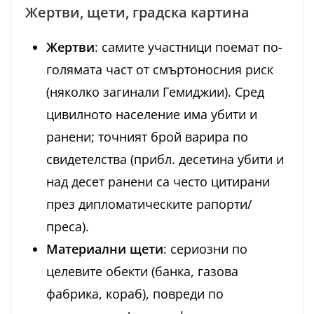
Жертви, щети, градска картина
Жертви
: самите участници поемат по-
голямата част от смъртоносния риск
(няколко загинали Гемиджии). Сред
цивилното население има убити и
ранени; точният брой варира по
свидетелства (прибл. десетина убити и
над десет ранени са често цитирани
през дипломатическите рапорти/
преса).
Материални щети
: сериозни по
целевите обекти (банка, газова
фабрика, кораб), повреди по