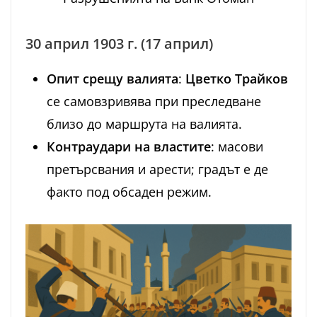
30 април 1903 г. (17 април)
Опит срещу валията
:
Цветко Трайков
се самовзривява при преследване
близо до маршрута на валията.
Контраудари на властите
: масови
претърсвания и арести; градът е де
факто под обсаден режим.