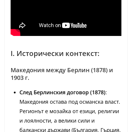
I. Исторически контекст:
Македония между Берлин (1878) и
1903 г.
След Берлинския договор (1878)
:
Македония остава под османска власт.
Регионът е мозайка от езици, религии
и лоялности, а велики сили и
балкански държави (България, Гърция,