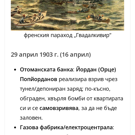
френския параход „Гвадалкивир“
29 април 1903 г. (16 април)
Отоманската банка
:
Йордан (Орце)
Попйорданов
реализира взрив чрез
тунел/депониран заряд; по-късно,
обграден, хвърля бомби от квартирата
си и се
самовзривява
, за да не бъде
заловен.
Газова фабрика/електроцентрала
: