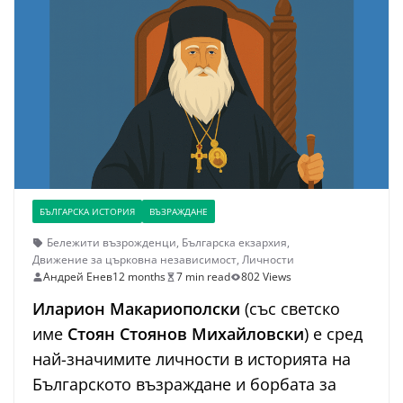
БЪЛГАРСКА ИСТОРИЯ
ВЪЗРАЖДАНЕ
Бележити възрожденци
,
Българска екзархия
,
Движение за църковна независимост
,
Личности
Андрей Енев
12 months
7 min read
802 Views
Иларион Макариополски
(със светско
име
Стоян Стоянов Михайловски
) е сред
най-значимите личности в историята на
Българското възраждане и борбата за