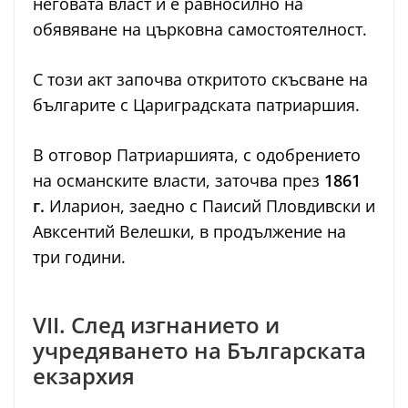
неговата власт и е равносилно на
обявяване на църковна самостоятелност.
С този акт започва откритото скъсване на
българите с Цариградската патриаршия.
В отговор Патриаршията, с одобрението
на османските власти, заточва през
1861
г.
Иларион, заедно с Паисий Пловдивски и
Авксентий Велешки, в продължение на
три години.
VII. След изгнанието и
учредяването на Българската
екзархия