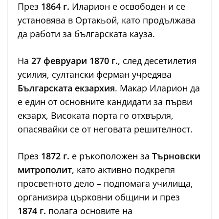
През
1864 г.
Иларион е освободен и се
установява в Ортакьой, като продължава
да работи за българската кауза.
На
27 февруари 1870 г.
, след десетилетия
усилия, султански ферман учредява
Българската екзархия
. Макар Иларион да
е един от основните кандидати за първи
екзарх, Високата порта го отхвърля,
опасявайки се от неговата решителност.
През
1872 г.
е ръкоположен за
Търновски
митрополит
, като активно подкрепя
просветното дело – подпомага училища,
организира църковни общини и през
1874 г.
полага основите на