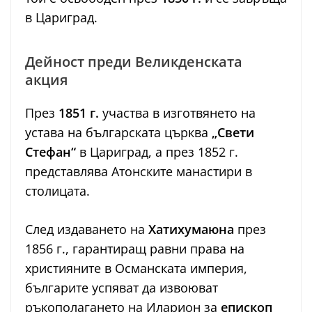
в Цариград.
Дейност преди Великденската
акция
През
1851 г.
участва в изготвянето на
устава на българската църква
„Свети
Стефан“
в Цариград, а през 1852 г.
представлява Атонските манастири в
столицата.
След издаването на
Хатихумаюна
през
1856 г., гарантиращ равни права на
християните в Османската империя,
българите успяват да извоюват
ръкополагането на Иларион за
епископ