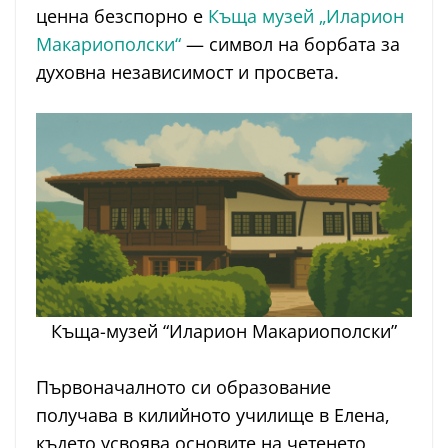
ценна безспорно е
Къща музей „Иларион
Макариополски“
— символ на борбата за
духовна независимост и просвета.
Къща-музей “Иларион Макариополски”
Първоначалното си образование
получава в килийното училище в Елена,
където усвоява основите на четенето,