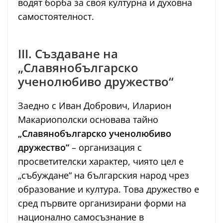
водят борба за своя културна и духовна
самостоятелност.
III. Създаване на
„Славянобългарско
ученолюбиво дружество“
Заедно с Иван Добрович, Иларион
Макариополски основава тайно
„Славянобългарско ученолюбиво
дружество“
– организация с
просветителски характер, чиято цел е
„събуждане“ на българския народ чрез
образование и култура. Това дружество е
сред първите организирани форми на
национално самосъзнание в