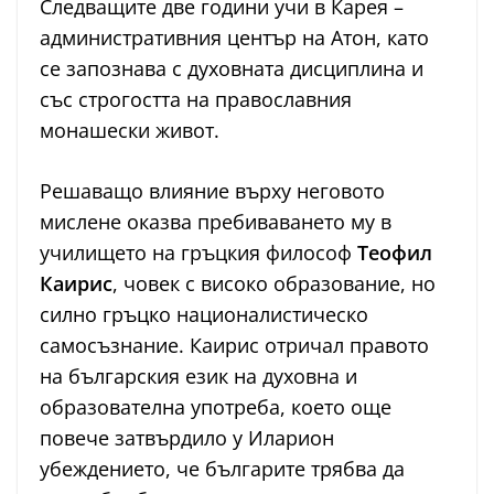
Следващите две години учи в Карея –
административния център на Атон, като
се запознава с духовната дисциплина и
със строгостта на православния
монашески живот.
Решаващо влияние върху неговото
мислене оказва пребиваването му в
училището на гръцкия философ
Теофил
Каирис
, човек с високо образование, но
силно гръцко националистическо
самосъзнание. Каирис отричал правото
на българския език на духовна и
образователна употреба, което още
повече затвърдило у Иларион
убеждението, че българите трябва да