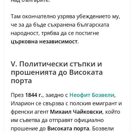
Там окончателно узрява убеждението му,
че за да бъде съхранена българската
народност, трябва да се постигне
църковна независимост
.
V. Политически стъпки и
прошенията до Високата
порта
През
1844 г.
, заедно с
Неофит Бозвели
,
Иларион се свързва с полския емигрант и
френски агент
Михаил Чайковски
, който
им съветва да отправят официално
прошение до
Високата порта
. Бозвели