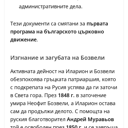
административните дела.
Тези документи са смятани за
първата
програма на българското църковно
движение
.
Изгнание и загубата на Бозвели
Активната дейност на Иларион и Бозвели
обезпокоява гръцката патриаршия, която
с подкрепата на Русия успява да ги заточи
в Света гора. През
1848 г.
в заточение
умира Неофит Бозвели, а Иларион остава
сам да продължи делото. С помощта на
руския благотворител
Андрей Муравьов
той е освободен през
1850 г.
и се завръща