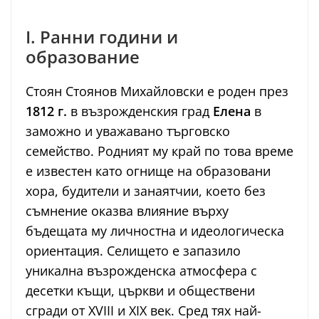
I. Ранни години и
образование
Стоян Стоянов Михайловски е роден през
1812 г.
в възрожденския град
Елена
в
заможно и уважавано търговско
семейство. Родният му край по това време
е известен като огнище на образовани
хора, будители и занаятчии, което без
съмнение оказва влияние върху
бъдещата му личностна и идеологическа
ориентация. Селището е запазило
уникална възрожденска атмосфера с
десетки къщи, църкви и обществени
сгради от XVIII и XIX век. Сред тях най-