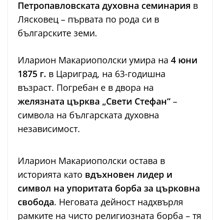
Петропавловската духовна семинария
в
Лясковец – първата по рода си в
българските земи.
Иларион Макариополски умира на
4 юни
1875 г.
в Цариград, на 63-годишна
възраст. Погребан е в двора на
желязната църква „Свети Стефан“
–
символа на българската духовна
независимост.
Иларион Макариополски остава в
историята като
вдъхновен лидер и
символ на упоритата борба за църковна
свобода
. Неговата дейност надхвърля
рамките на чисто религиозната борба – тя