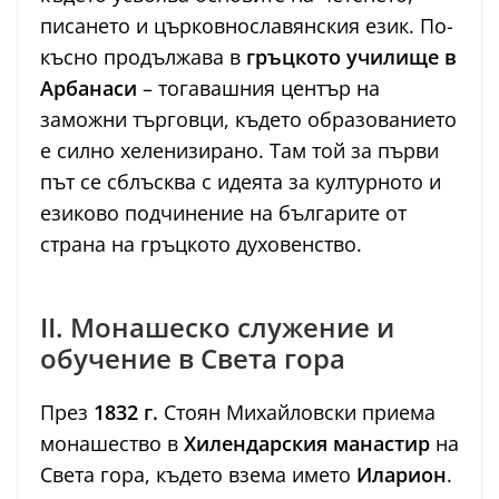
писането и църковнославянския език. По-
късно продължава в
гръцкото училище в
Арбанаси
– тогавашния център на
заможни търговци, където образованието
е силно хеленизирано. Там той за първи
път се сблъсква с идеята за културното и
езиково подчинение на българите от
страна на гръцкото духовенство.
II. Монашеско служение и
обучение в Света гора
През
1832 г.
Стоян Михайловски приема
монашество в
Хилендарския манастир
на
Света гора, където взема името
Иларион
.