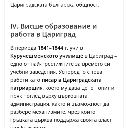
Цариградската българска общност.
IV. Висше образование и
работа в Цариград
В периода
1841–1844 г.
учи в
Куручешменското училище
в Цариград –
едно от най-престижните за времето си
учебни заведения. Успоредно с това
работи като
писар в Цариградската
патриаршия
, което му дава ценен опит и
пряк поглед върху църковната
администрация, както и възможност да
разбере механизмите, чрез които
гръцката църква поддържа своята власт
над българите.