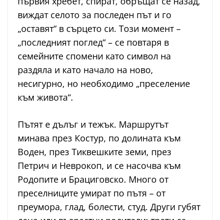
първия хребет, спират, обръщат се назад,
виждат селото за последен път и го
„оставят“ в сърцето си. Този момент –
„последният поглед“ – се повтаря в
семейните спомени като символ на
раздяла и като начало на ново,
несигурно, но необходимо „преселение
към живота“.
Пътят е дълъг и тежък. Маршрутът
минава през Костур, по долината към
Воден, през Тиквешките земи, през
Петрич и Неврокоп, и се насочва към
Родопите и Брациговско. Много от
преселниците умират по пътя – от
преумора, глад, болести, студ. Други губят