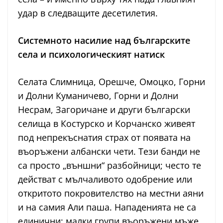
удар в следващите десетилетия.
Системното насилие над българските
села и психологическият натиск
Селата Слимница, Орешче, Омоцко, Горни
и Долни Куманичево, Горни и Долни
Несрам, Загоричане и други български
селища в Костурско и Корчанско живеят
под непрекъснатия страх от появата на
въоръжени албански чети. Тези банди не
са просто „външни“ разбойници; често те
действат с мълчаливото одобрение или
откритото покровителство на местни аяни
и на самия Али паша. Нападенията не са
единични: малки групи въоръжени мъже