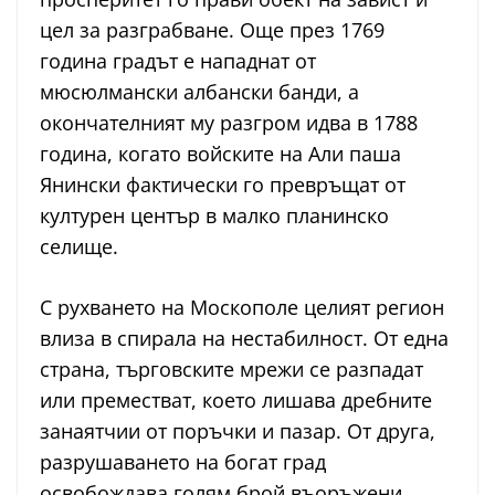
цел за разграбване. Още през 1769
година градът е нападнат от
мюсюлмански албански банди, а
окончателният му разгром идва в 1788
година, когато войските на Али паша
Янински фактически го превръщат от
културен център в малко планинско
селище.
С рухването на Москополе целият регион
влиза в спирала на нестабилност. От една
страна, търговските мрежи се разпадат
или преместват, което лишава дребните
занаятчии от поръчки и пазар. От друга,
разрушаването на богат град
освобождава голям брой въоръжени