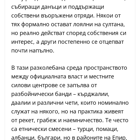
събиращи данъци и поддържащи
собствени въоръжени отряди. Някои от
тях формално остават лоялни на султана,
но реално действат според собствения си
интерес, а други постепенно се отцепват
почти напълно.
В тази разколебана среда пространството
между официалната власт и местните
силови центрове се запълва от
разбойнически банди – кърджалии,
даалии и различни чети, които номинално
служат на някого, но на практика живеят
от рекет, грабеж и наемничество. Те често
са етнически смесени – турци, помаци,
албанци, българи, но в районите на Епир,