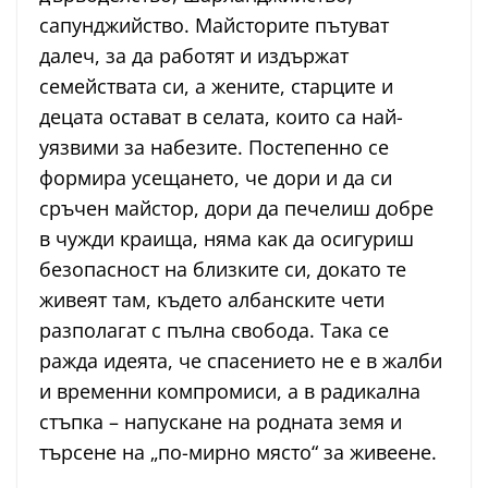
сапунджийство. Майсторите пътуват
далеч, за да работят и издържат
семействата си, а жените, старците и
децата остават в селата, които са най-
уязвими за набезите. Постепенно се
формира усещането, че дори и да си
сръчен майстор, дори да печелиш добре
в чужди краища, няма как да осигуриш
безопасност на близките си, докато те
живеят там, където албанските чети
разполагат с пълна свобода. Така се
ражда идеята, че спасението не е в жалби
и временни компромиси, а в радикална
стъпка – напускане на родната земя и
търсене на „по-мирно място“ за живеене.