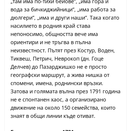
„там има по-тихи бейове“, „има гора и
вода за бичкиджийници“, „има работа за
дюлгери“, „има и други наши“. Така когато
насилието в родния край става
непоносимо, общността вече има
ориентири и не тръгва в пълна
неизвестност. Пътят през Костур, Воден,
Тиквеш, Петрич, Неврокоп (дн. Гоце
Делчев) до Пазарджишко не е просто
географски маршрут, а жива нишка от
спомени, имена, роднински връзки.
Затова и голямата вълна през 1791 година
не е спонтанен хаос, а организирано
движение на около 150 семейства, които
знаят в общи линии къде отиват.