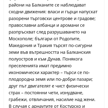
райони на Балканите се наблюдават
сходни движения: власи и гърци напускат
разорени търговски центрове и градове;
православни албанци и аромани се
разпръскват след разрушаването на
Москополе; българи от Родопите,
Македония и Тракия търсят по-сигурни
земи във вътрешността на Балканския
полуостров и към Дунав. Понякога
преселенията имат предимно
икономически характер – търси се по-
плодородна земя или по-добри пазари;
друг път двигателят е чист физически
страх – постоянни чети, изнудване,
грабежи, отвличания, насилие над жени.
В случая с арнаутите от Костурско и