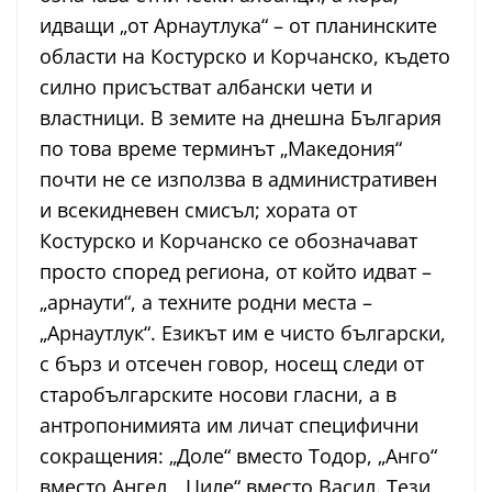
идващи „от Арнаутлука“ – от планинските
области на Костурско и Корчанско, където
силно присъстват албански чети и
властници. В земите на днешна България
по това време терминът „Македония“
почти не се използва в административен
и всекидневен смисъл; хората от
Костурско и Корчанско се обозначават
просто според региона, от който идват –
„арнаути“, а техните родни места –
„Арнаутлук“. Езикът им е чисто български,
с бърз и отсечен говор, носещ следи от
старобългарските носови гласни, а в
антропонимията им личат специфични
сокращения: „Доле“ вместо Тодор, „Анго“
вместо Ангел, „Циле“ вместо Васил. Тези