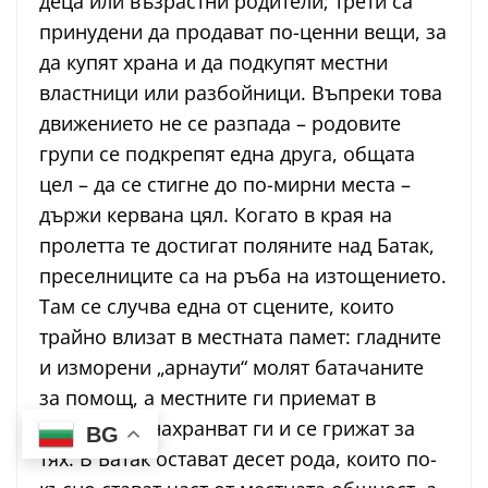
деца или възрастни родители; трети са
принудени да продават по-ценни вещи, за
да купят храна и да подкупят местни
властници или разбойници. Въпреки това
движението не се разпада – родовите
групи се подкрепят една друга, общата
цел – да се стигне до по-мирни места –
държи кервана цял. Когато в края на
пролетта те достигат поляните над Батак,
преселниците са на ръба на изтощението.
Там се случва една от сцените, които
трайно влизат в местната памет: гладните
и изморени „арнаути“ молят батачаните
за помощ, а местните ги приемат в
къщите си, нахранват ги и се грижат за
BG
тях. В Батак остават десет рода, които по-