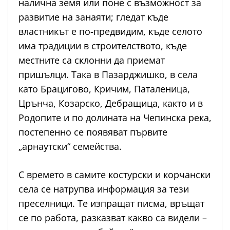
налична земя или поне с възможност за
развитие на занаяти; гледат къде
властникът е по-предвидим, къде селото
има традиции в строителството, къде
местните са склонни да приемат
пришълци. Така в Пазарджишко, в села
като Брацигово, Кричим, Паталеница,
Црънча, Козарско, Дебращица, както и в
Родопите и по долината на Чепинска река,
постепенно се появяват първите
„арнаутски“ семейства.
С времето в самите костурски и корчански
села се натрупва информация за тези
преселници. Те изпращат писма, връщат
се по работа, разказват какво са видели –