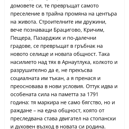
домовете си, те превръщат самото
преселение в трайна промяна на центъра
на живота. Строителните им дружини,
вече познаващи Брацигово, Кричим,
Пещера, Пазарджик и по-далечни
градове, се превръщат в гръбнак на
новото селище и новата общност. Така
насилието над тях в Арнаутлука, колкото и
разрушително да е, не прекъсва
социалната им тъкан, а я пренася и
преосновава в нови условия. Оттук идва и
особената сила на паметта за 1791
година: тя маркира не само бягство, но и
раждане – на една общност, която от
преследвана става двигател на стопански
и духовен възход в новата си родина.