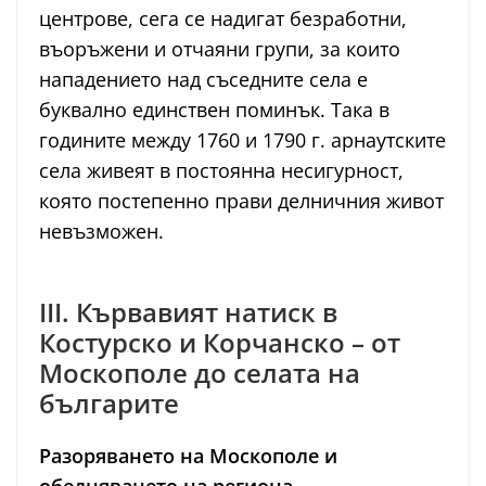
центрове, сега се надигат безработни,
въоръжени и отчаяни групи, за които
нападението над съседните села е
буквално единствен поминък. Така в
годините между 1760 и 1790 г. арнаутските
села живеят в постоянна несигурност,
която постепенно прави делничния живот
невъзможен.
III. Кървавият натиск в
Костурско и Корчанско – от
Москополе до селата на
българите
Разоряването на Москополе и
обедняването на региона