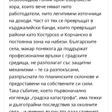
хора, които вече нямат нито
работодатели, нито легитимни източници
на доходи. Част от тях се превръщат в
кърджалийски банди, които превръщат
райони като Костурско и Корчанско в
постоянна зона на набези. Българските
села, макар понякога да поддържат
професионални връзки с градските
средища, не разполагат със защитни
механизми – те са разпокъсани,
разпръснати по планинските склонове и
предоставени на собствените си сили.
Така събитие, което първоначално
изглежда „градска катастрофа“, има тежки
и дълготрайни последствия за околните
села – и именно върху тях пада главният