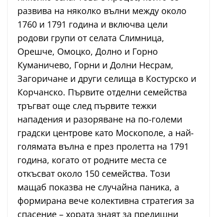
развива на няколко вълни между около
1760 и 1791 година и включва цели
родови групи от селата Слимница,
Орешче, Омоцко, Долно и Горно
Куманичево, Горни и Долни Несрам,
Загоричане и други селища в Костурско и
Корчанско. Първите отделни семейства
тръгват още след първите тежки
нападения и разоряване на по-големи
градски центрове като Москополе, а най-
голямата вълна е през пролетта на 1791
година, когато от родните места се
откъсват около 150 семейства. Този
мащаб показва не случайна паника, а
формирана вече колективна стратегия за
спасение – хората знаят за предишни