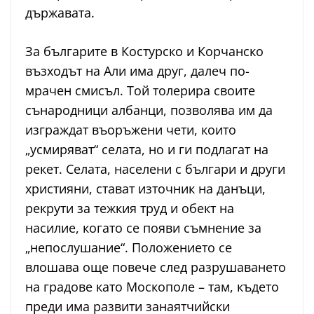
държавата.
За българите в Костурско и Корчанско
възходът на Али има друг, далеч по-
мрачен смисъл. Той толерира своите
сънародници албанци, позволява им да
изграждат въоръжени чети, които
„усмиряват“ селата, но и ги подлагат на
рекет. Селата, населени с българи и други
християни, стават източник на данъци,
рекрути за тежкия труд и обект на
насилие, когато се появи съмнение за
„непослушание“. Положението се
влошава още повече след разрушаването
на градове като Москополе – там, където
преди има развити занаятчийски