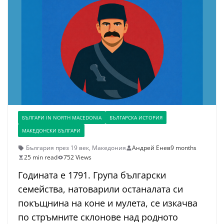
БЪЛГАРИ IN NORTH MACEDONIA
БЪЛГАРСКА ИСТОРИЯ
МАКЕДОНСКИ БЪЛГАРИ
България през 19 век
,
Македония
Андрей Енев
9 months
25 min read
752 Views
Годината е 1791. Група български
семейства, натоварили останалата си
покъщнина на коне и мулета, се изкачва
по стръмните склонове над родното