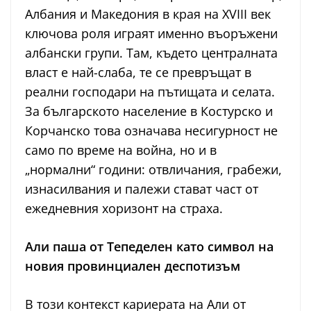
Албания и Македония в края на XVIII век
ключова роля играят именно въоръжени
албански групи. Там, където централната
власт е най-слаба, те се превръщат в
реални господари на пътищата и селата.
За българското население в Костурско и
Корчанско това означава несигурност не
само по време на война, но и в
„нормални“ години: отвличания, грабежи,
изнасилвания и палежи стават част от
ежедневния хоризонт на страха.
Али паша от Тепеделен като символ на
новия провинциален деспотизъм
В този контекст кариерата на Али от