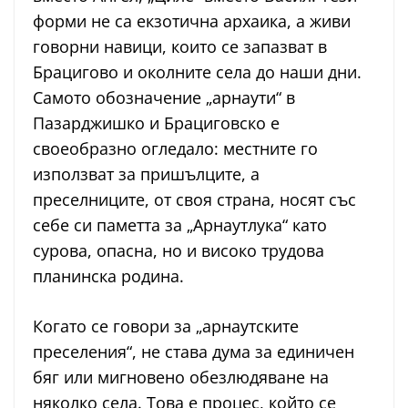
форми не са екзотична архаика, а живи
говорни навици, които се запазват в
Брацигово и околните села до наши дни.
Самото обозначение „арнаути“ в
Пазарджишко и Брациговско е
своеобразно огледало: местните го
използват за пришълците, а
преселниците, от своя страна, носят със
себе си паметта за „Арнаутлука“ като
сурова, опасна, но и високо трудова
планинска родина.
Когато се говори за „арнаутските
преселения“, не става дума за единичен
бяг или мигновено обезлюдяване на
няколко села. Това е процес, който се