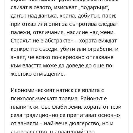
слизат в селото, изискват „подаръци“,
данък над данъка, храна, добитък, пари;
при отказ или опит за съпротива следват
палежи, отвличания, насилие над жени.
Страхът не е абстрактен – хората виждат
конкретно съседи, убити или ограбени, и
знаят, че всяко по-сериозно оплакване
към властта може да доведе до още по-
жестоко отмъщение.
Икономическият натиск се вплита с
психологическата травма. Районът е
планински, със слаби земи; хората от тези
села традиционно се препитават основно
от занаяти – най-вече дюлгерство, но и
дърводелство, шарланджийство,