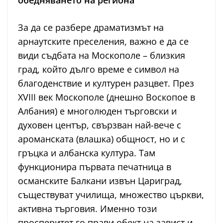
За да се разбере драматизмът на
арнаутските преселения, важно е да се
види съдбата на Москополе – близкия
град, който дълго време е символ на
благоденствие и културен разцвет. През
XVIII век Москополе (днешно Воскопое в
Албания) е многолюден търговски и
духовен център, свързван най-вече с
ароманската (влашка) общност, но и с
гръцка и албанска култура. Там
функционира първата печатница в
османските Балкани извън Цариград,
съществуват училища, множество църкви,
активна търговия. Именно този
просперитет го прави обект на завист и