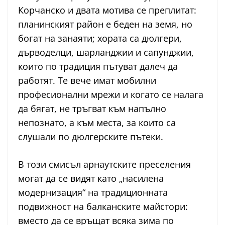
Корчанско и двата мотива се преплитат:
планинският район е беден на земя, но
богат на занаяти; хората са дюлгери,
дърводелци, шарланджии и сапунджии,
които по традиция пътуват далеч да
работят. Те вече имат мобилни
професионални мрежи и когато се налага
да бягат, не тръгват към напълно
непознато, а към места, за които са
слушали по дюлгерските пътеки.
В този смисъл арнаутските преселения
могат да се видят като „насилена
модернизация“ на традиционната
подвижност на балканските майстори:
вместо да се връщат всяка зима по