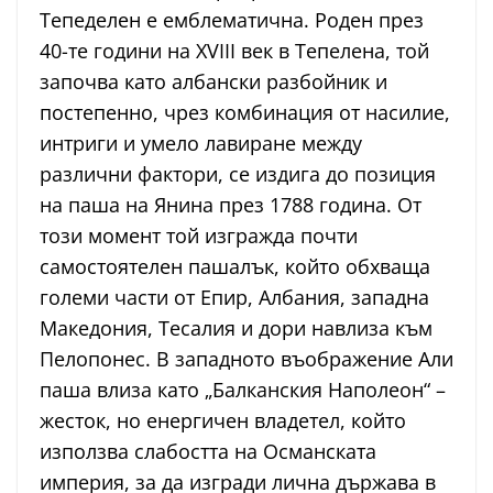
Тепеделен е емблематична. Роден през
40-те години на XVIII век в Тепелена, той
започва като албански разбойник и
постепенно, чрез комбинация от насилие,
интриги и умело лавиране между
различни фактори, се издига до позиция
на паша на Янина през 1788 година. От
този момент той изгражда почти
самостоятелен пашалък, който обхваща
големи части от Епир, Албания, западна
Македония, Тесалия и дори навлиза към
Пелопонес. В западното въображение Али
паша влиза като „Балканския Наполеон“ –
жесток, но енергичен владетел, който
използва слабостта на Османската
империя, за да изгради лична държава в