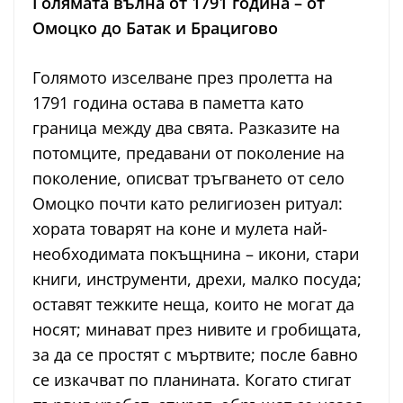
Голямата вълна от 1791 година – от
Омоцко до Батак и Брацигово
Голямото изселване през пролетта на
1791 година остава в паметта като
граница между два свята. Разказите на
потомците, предавани от поколение на
поколение, описват тръгването от село
Омоцко почти като религиозен ритуал:
хората товарят на коне и мулета най-
необходимата покъщнина – икони, стари
книги, инструменти, дрехи, малко посуда;
оставят тежките неща, които не могат да
носят; минават през нивите и гробищата,
за да се простят с мъртвите; после бавно
се изкачват по планината. Когато стигат