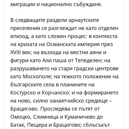
миграции и национално събуждане.
В следващите раздели арнаутските
преселения се разглеждат не като отделен
епизод, а като сложен процес: в контекста
на кризата на Османската империя през
XVIII век; на възхода на местни аяни и
фигури като Али паша от Тепеделен; на
разрушаването на стари градски центрове
като Москополе; на тежкото положение на
българските села в планините на
Костурско и Корчанско; и на формирането
на ново, силно занаятчийско средище –
Брацигово. Проследява се пътят от
Омоцко, Слимница и Куманичево до
Батак, Пещера и Брацигово; сблъсъкът