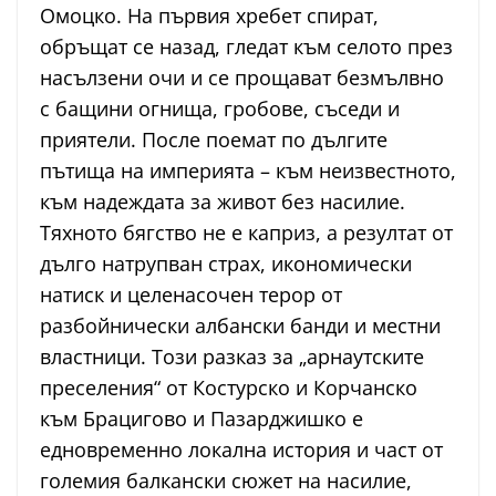
Омоцко. На първия хребет спират,
обръщат се назад, гледат към селото през
насълзени очи и се прощават безмълвно
с бащини огнища, гробове, съседи и
приятели. После поемат по дългите
пътища на империята – към неизвестното,
към надеждата за живот без насилие.
Тяхното бягство не е каприз, а резултат от
дълго натрупван страх, икономически
натиск и целенасочен терор от
разбойнически албански банди и местни
властници. Този разказ за „арнаутските
преселения“ от Костурско и Корчанско
към Брацигово и Пазарджишко е
едновременно локална история и част от
големия балкански сюжет на насилие,