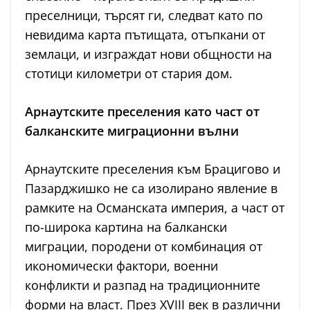
преселници, търсят ги, следват като по
невидима карта пътищата, отъпкани от
землаци, и изграждат нови общности на
стотици километри от стария дом.
Арнаутските преселения като част от
балканските миграционни вълни
Арнаутските преселения към Брацигово и
Пазарджишко не са изолирано явление в
рамките на Османската империя, а част от
по-широка картина на балкански
миграции, породени от комбинация от
икономически фактори, военни
конфликти и разпад на традиционните
форми на власт. През XVIII век в различни