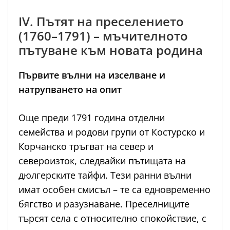
IV. Пътят на преселението
(1760–1791) – мъчителното
пътуване към новата родина
Първите вълни на изселване и
натрупването на опит
Още преди 1791 година отделни
семейства и родови групи от Костурско и
Корчанско тръгват на север и
североизток, следвайки пътищата на
дюлгерските тайфи. Тези ранни вълни
имат особен смисъл – те са едновременно
бягство и разузнаване. Преселниците
търсят села с относително спокойствие, с