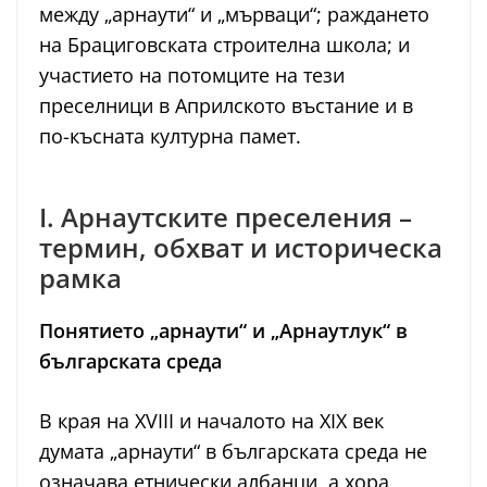
между „арнаути“ и „мърваци“; раждането
на Брациговската строителна школа; и
участието на потомците на тези
преселници в Априлското въстание и в
по-късната културна памет.
I. Арнаутските преселения –
термин, обхват и историческа
рамка
Понятието „арнаути“ и „Арнаутлук“ в
българската среда
В края на XVIII и началото на XIX век
думата „арнаути“ в българската среда не
означава етнически албанци, а хора,