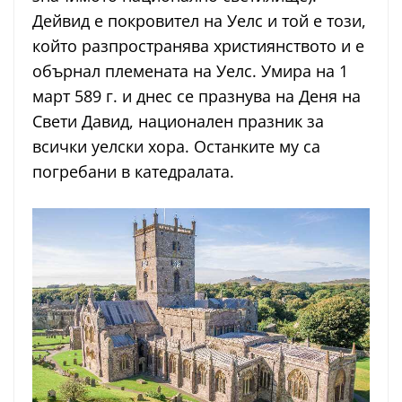
Дейвид е покровител на Уелс и той е този,
който разпространява християнството и е
обърнал племената на Уелс. Умира на 1
март 589 г. и днес се празнува на Деня на
Свети Давид, национален празник за
всички уелски хора. Останките му са
погребани в катедралата.