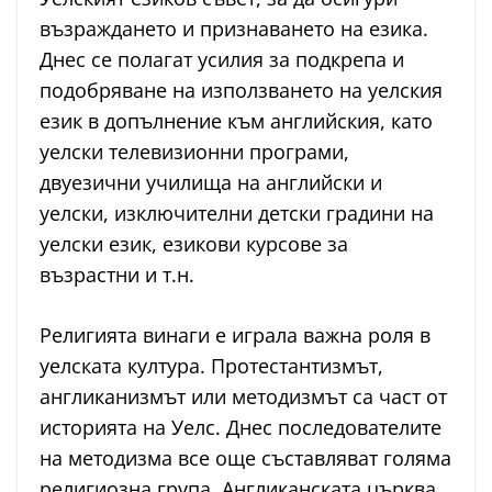
възраждането и признаването на езика.
Днес се полагат усилия за подкрепа и
подобряване на използването на уелския
език в допълнение към английския, като
уелски телевизионни програми,
двуезични училища на английски и
уелски, изключителни детски градини на
уелски език, езикови курсове за
възрастни и т.н.
Религията винаги е играла важна роля в
уелската култура. Протестантизмът,
англиканизмът или методизмът са част от
историята на Уелс. Днес последователите
на методизма все още съставляват голяма
религиозна група. Англиканската църква