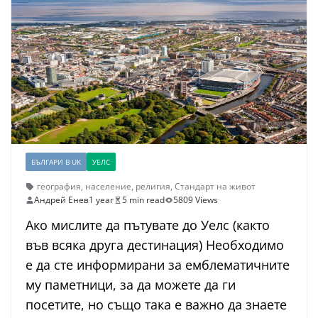
БЪЛГАРИ В UK
УЕЛС
география
,
население
,
религия
,
Стандарт на живот
Андрей Енев
1 year
5 min read
5809 Views
Ако мислите да пътувате до Уелс (както
във всяка друга дестинация)
Необходимо
е да сте информирани за емблематичните
му паметници, за да можете да ги
посетите, но също така е важно да знаете