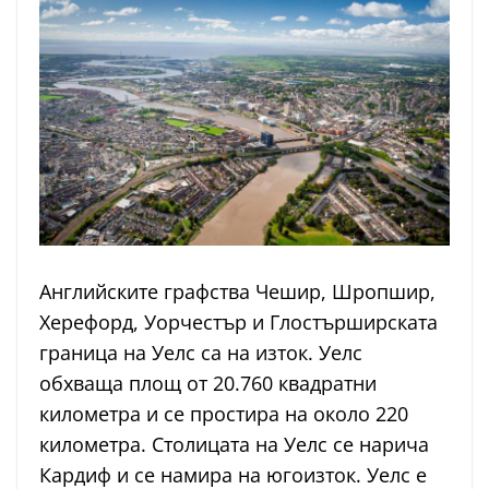
Английските графства Чешир, Шропшир,
Херефорд, Уорчестър и Глостърширската
граница на Уелс са на изток. Уелс
обхваща площ от 20.760 квадратни
километра и се простира на около 220
километра. Столицата на Уелс се нарича
Кардиф и се намира на югоизток. Уелс е