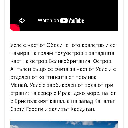
Уелс е част от Обединеното кралство и се
намира на голям полуостров в западната
част на остров Великобритания. Остров
Ангълси също се счита за част от Уелс и е
отделен от континента от пролива
Менай. Уелс е заобиколен от вода от три
страни: на север е Ирландско море, на юг
е Бристолският канал, а на запад Каналът
Свети Георги и заливът Кардиган.