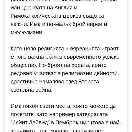
или църквата на Англия и
Римокатолическата църква също са
важни. Има и по-малък брой евреи и
мюсюлмани.
Като цяло религията и вярванията играят
много важна роля в съвременното уелско
общество, Но броят на хората, които
редовно участват в религиозни дейности,
драстично намалява след Втората
световна война.
Има някои свети места, които можете да
посетите, като например катедралата
“Сейнт Дейвид” в Пемброкшир (това е най-
значимото национално светилище).