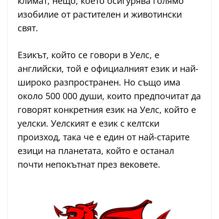
климат, нещо, което осигурява голямо
изобилие от растителен и животински
свят.
Езикът, който се говори в Уелс, е
английски, той е официалният език и най-
широко разпространен. Но също има
около 500 000 души, които предпочитат да
говорят конкретния език на Уелс, който е
уелски. Уелският е език с келтски
произход, така че е един от най-старите
езици на планетата, който е останал
почти непокътнат през вековете.