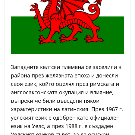
Западните келтски племена се заселили в
района през желязната епоха и донесли
своя език, който оцелял през римската и
англосаксонската окупация и влияние,
въпреки че били въведени някои
характеристики на латинския. През 1967 г.
уелският език е одобрен като официален
език на Уелс, а през 1988 г. е създаден
Уелският езиков съвет, за да осигури