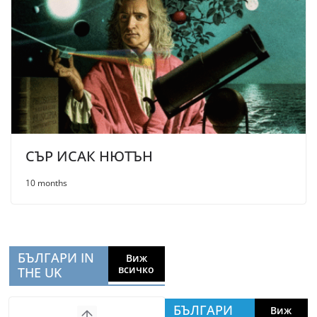
СЪР ИСАК НЮТЪН
10 months
БЪЛГАРИ IN
Виж
всичко
THE UK
БЪЛГАРИ
Виж