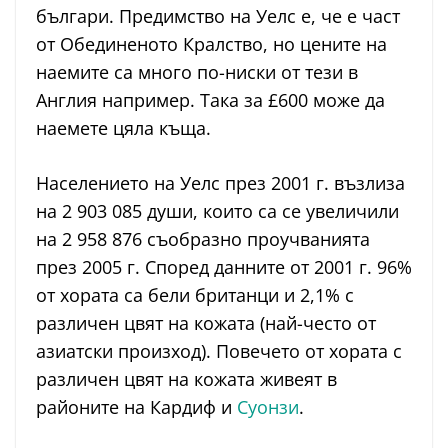
българи. Предимство на Уелс е, че е част
от Обединеното Кралство, но цените на
наемите са много по-ниски от тези в
Англия например. Така за £600 може да
наемете цяла къща.
Населението на Уелс през 2001 г. възлиза
на 2 903 085 души, които са се увеличили
на 2 958 876 съобразно проучванията
през 2005 г. Според данните от 2001 г. 96%
от хората са бели британци и 2,1% с
различен цвят на кожата (най-често от
азиатски произход). Повечето от хората с
различен цвят на кожата живеят в
районите на Кардиф и
Суонзи
.