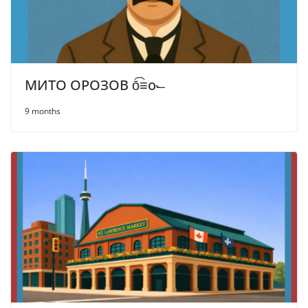
МИТО ОРОЗОВ ō͡≡o˞̶
9 months