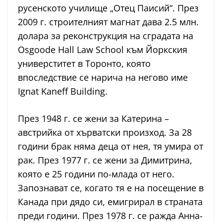
русенското училище „Отец Паисий“. През
2009 г. строителният магнат дава 2.5 млн.
долара за реконструкция на сградата на
Osgoode Hall Law School към Йоркския
универститет в Торонто, която
впоследствие се нарича на негово име
Ignat Kaneff Building.
През 1948 г. се жени за Катерина –
австрийка от хърватски произход. За 28
години брак няма деца от нея, тя умира от
рак. През 1977 г. се жени за Димитрина,
която е 25 години по-млада от него.
Запознават се, когато тя е на посещение в
Канада при дядо си, емигрирал в страната
преди години. През 1978 г. се ражда Анна-