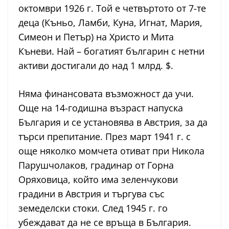
октомври 1926 г. Той е четвъртото от 7-те
деца (Къньо, Ламби, Куна, Игнат, Мария,
Симеон и Петър) на Христо и Мита
Къневи. Най – богатият българин с нетни
активи достигали до над 1 млрд. $.
Няма финансовата възможност да учи.
Още на 14-годишна възраст напуска
България и се установява в Австрия, за да
търси препитание. През март 1941 г. с
още няколко момчета отиват при Никола
Парушчолаков, градинар от Горна
Оряховица, който има зеленчукови
градини в Австрия и търгува със
земеделски стоки. След 1945 г. го
убеждават да не се връща в България.