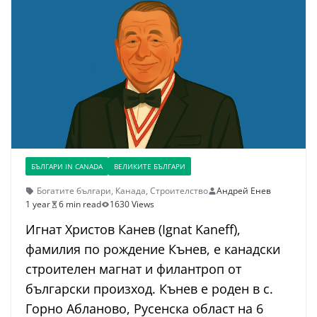
БЪЛГАРИ IN CANADA
ВЕЛИКИТЕ БЪЛГАРИ
Богатите българи
,
Канада
,
Строителство
Андрей Енев
1 year
6 min read
1630 Views
Игнат Христов Канев (Ignat Kaneff),
фамилия по рождение Кънев, е канадски
строителен магнат и филантроп от
български произход. Кънев е роден в с.
Горно Абланово, Русенска област на 6