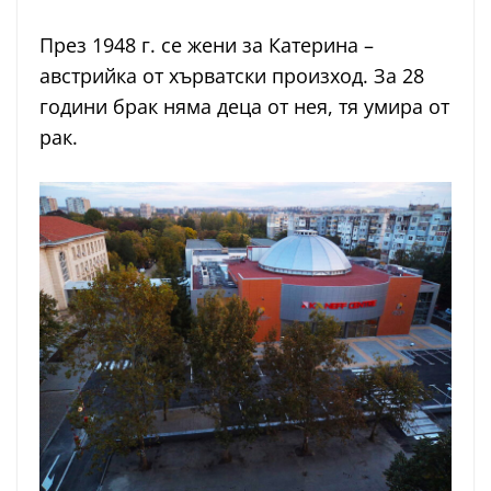
През 1948 г. се жени за Катерина –
австрийка от хърватски произход. За 28
години брак няма деца от нея, тя умира от
рак.