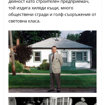
дейност като строителен предприемач,
той издига хиляди къщи, много
обществени сгради и голф-съоръжения от
световна класа.