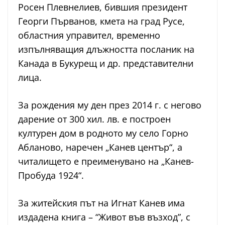
Росен Плевнелиев, бившия президент
Георги Първанов, кмета на град Русе,
областния управител, временно
изпълняващия длъжността посланик на
Канада в Букурещ и др. представителни
лица.
За рождения му ден през 2014 г. с негово
дарение от 300 хил. лв. е построен
културен дом в родното му село Горно
Абланово, наречен „Канев център“, а
читалището е преименувано на „Канев-
Пробуда 1924“.
За житейския път на Игнат Канев има
издадена книга – “Живот във възход”, с