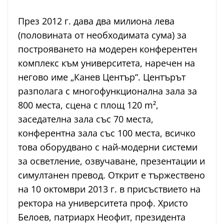
През 2012 г. дава два милиона лева
(половината от необходимата сума) за
построяването на модерен конферентен
комплекс към университета, наречен на
негово име „Канев Център“. Центърът
разполага с многофункционална зала за
800 места, сцена с площ 120 m²,
заседателна зала със 70 места,
конферентна зала със 100 места, всичко
това оборудвано с най-модерни системи
за осветление, озвучаване, презентации и
симултанен превод. Открит е тържествено
на 10 октомври 2013 г. в присъствието на
ректора на университета проф. Христо
Белоев, патриарх Неофит, президента