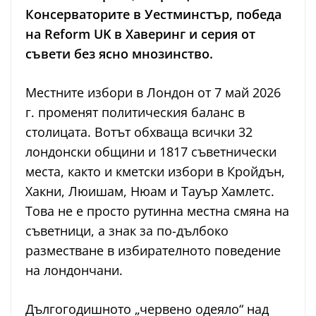
Консерваторите в Уестминстър, победа
на Reform UK в Хаверинг и серия от
съвети без ясно мнозинство.
Местните избори в Лондон от 7 май 2026
г. променят политическия баланс в
столицата. Вотът обхваща всички 32
лондонски общини и 1817 съветнически
места, както и кметски избори в Кройдън,
Хакни, Люишам, Нюам и Тауър Хамлетс.
Това не е просто рутинна местна смяна на
съветници, а знак за по-дълбоко
разместване в избирателното поведение
на лондончани.
Дългогодишното „червено одеяло“ над