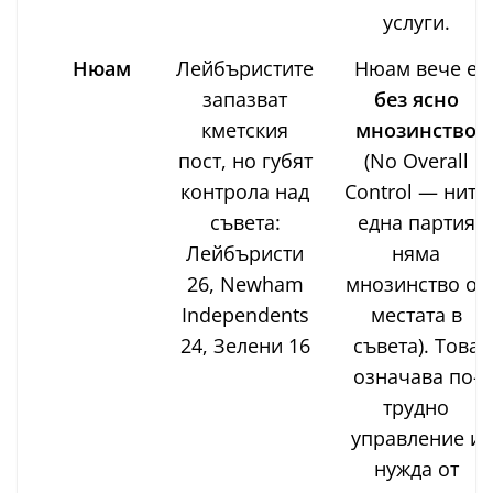
услуги.
Нюам
Лейбъристите
Нюам вече е
запазват
без ясно
кметския
мнозинство
пост, но губят
(No Overall
контрола над
Control — нито
съвета:
една партия
Лейбъристи
няма
26, Newham
мнозинство от
Independents
местата в
24, Зелени 16
съвета). Това
означава по-
трудно
управление и
нужда от