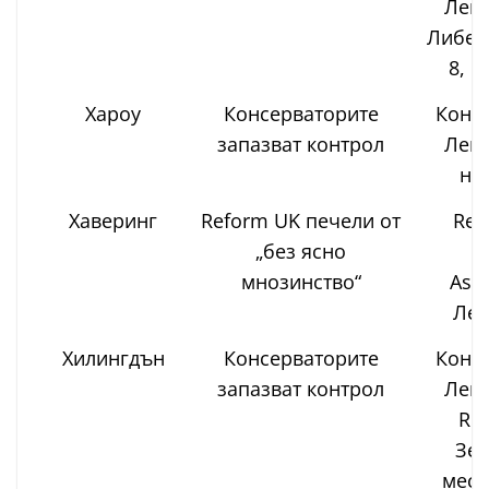
Лейб
Либер
8, н
Хароу
Консерваторите
Консе
запазват контрол
Лейб
не
Хаверинг
Reform UK печели от
Ref
„без ясно
R
мнозинство“
Asso
Лей
Хилингдън
Консерваторите
Консе
запазват контрол
Лейб
Ref
Зел
мест