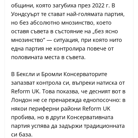
общини, която загубиха през 2022 г. В
Уондсуърт те стават най-голямата партия,
но без абсолютно мнозинство, което
оставя съвета в състояние на „без ясно
мнозинство“ — ситуация, при която нито
една партия не контролира повече от
половината места в съвета.
В Бексли и Бромли Консерваторите
запазват контрола си, въпреки натиска от
Reform UK. Това показва, че десният вот в
Лондон не се пренарежда еднопосочно: в
някои периферни райони Reform UK
пробива, но в други Консервативната
партия успява да задържи традиционната
си база.