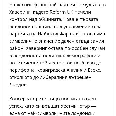
На десния фланг най-важният резултат е в
Хаверинг, където Reform UK печели
контрол над общината. Това е първата
лондонска община под управлението на
партията на Найджъл Фараж и затова има
символично значение далеч отвъд самия
район. Хаверинг остава по-особен случай
в лондонската политика: демографски и
политически той често стои по-близо до
периферна, крайградска Англия и Есекс,
отколкото до либералния вътрешен
Лондон.
Консерваторите също постигат важен
успех, като си връщат Уестминстър —
една от най-символичните лондонски