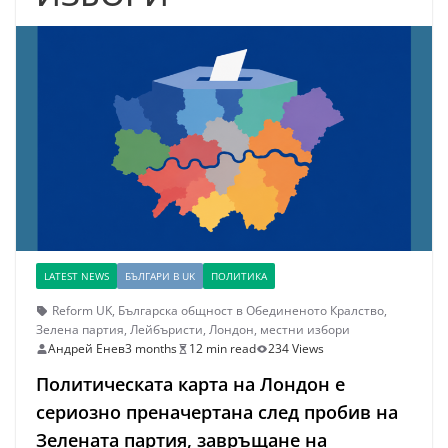
LATEST NEWS
БЪЛГАРИ В UK
ПОЛИТИКА
Reform UK
,
Българска общност в Обединеното Кралство
,
Зелена партия
,
Лейбъристи
,
Лондон
,
местни избори
Андрей Енев
3 months
12 min read
234 Views
Политическата карта на Лондон е
сериозно преначертана след пробив на
Зелената партия, завръщане на