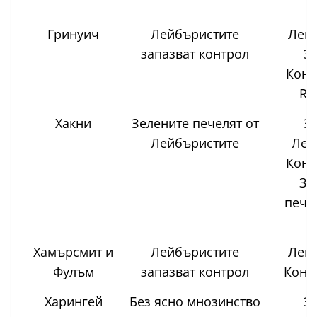
З
Гринуич
Лейбъристите
Лейб
запазват контрол
Зе
Конс
Re
Хакни
Зелените печелят от
Зе
Лейбъристите
Лей
Конс
Зо
пече
Хамърсмит и
Лейбъристите
Лейб
Фулъм
запазват контрол
Конс
Харингей
Без ясно мнозинство
Зе