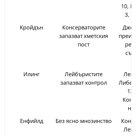
10, К
3, н
Кройдън
Консерваторите
Джей
запазват кметския
преизб
пост
рез
съв
Илинг
Лейбъристите
Лейб
запазват контрол
Либер
13,
Конс
не
Енфийлд
Без ясно мнозинство
Консе
Лейб