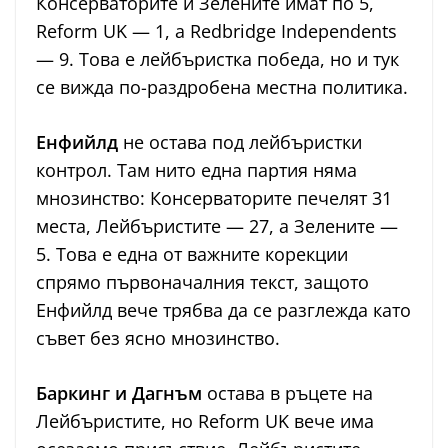
Консерваторите и Зелените имат по 5,
Reform UK — 1, а Redbridge Independents
— 9. Това е лейбъристка победа, но и тук
се вижда по-раздробена местна политика.
Енфийлд
не остава под лейбъристки
контрол. Там нито една партия няма
мнозинство: Консерваторите печелят 31
места, Лейбъристите — 27, а Зелените —
5. Това е една от важните корекции
спрямо първоначалния текст, защото
Енфийлд вече трябва да се разглежда като
съвет без ясно мнозинство.
Баркинг и Дагнъм
остава в ръцете на
Лейбъристите, но Reform UK вече има