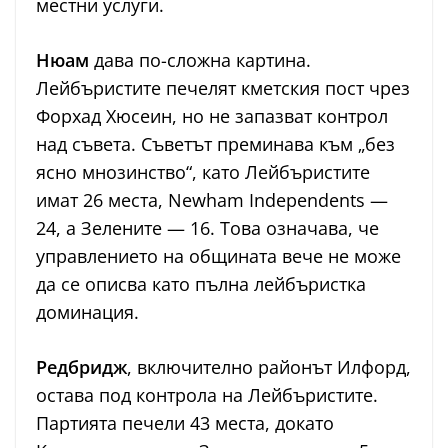
местни услуги.
Нюам
дава по-сложна картина.
Лейбъристите печелят кметския пост чрез
Форхад Хюсеин, но не запазват контрол
над съвета. Съветът преминава към „без
ясно мнозинство“, като Лейбъристите
имат 26 места, Newham Independents —
24, а Зелените — 16. Това означава, че
управлението на общината вече не може
да се описва като пълна лейбъристка
доминация.
Редбридж
, включително районът Илфорд,
остава под контрола на Лейбъристите.
Партията печели 43 места, докато