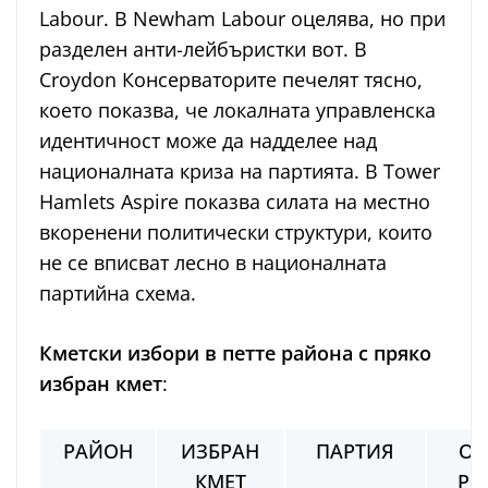
Labour. В Newham Labour оцелява, но при
разделен анти-лейбъристки вот. В
Croydon Консерваторите печелят тясно,
което показва, че локалната управленска
идентичност може да надделее над
националната криза на партията. В Tower
Hamlets Aspire показва силата на местно
вкоренени политически структури, които
не се вписват лесно в националната
партийна схема.
Кметски избори в петте района с пряко
избран кмет
:
РАЙОН
ИЗБРАН
ПАРТИЯ
ОС
КМЕТ
РЕ