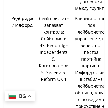
договорки
между групите.
Редбридж
Лейбъристите
Районът остава
/ Илфорд
запазват
под
контрола:
лейбъристко
Лейбъристи
управление, но
43, Redbridge
вече с по-
Independents
пъстра
9,
партийна
Консерватори
картина.
5, Зелени 5,
Илфорд остава
Reform UK 1
в стабилна
лейбъристка
община, макар
BG
с по-видимо
присъствие на