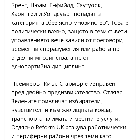
Брент, Нюам, Енфийлд, Саутуорк,
Харингей и Уондсуърт попадат в
категорията „без ясно мнозинство“. Това е
политически важно, защото в тези съвети
управлението вече зависи от преговори,
временни споразумения или работа по
отделни мнозинства, а не от
еднопартийна дисциплина.
Премиерът Киър Стармър е изправен
пред двойно предизвикателство. Отляво
Зелените привличат избиратели,
чувствителни към жилищната криза,
транспорта, климата и местните услуги.
Отдясно Reform UK атакува работнически
и периферни райони чрез теми като