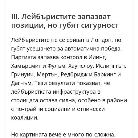
III. Лейбъристите запазват
позиции, но губят сигурност
Лейбъристите не се сриват в Лондон, но
губят усещането за автоматична победа.
Партията запазва контрол в Илинг,
Хамърсмит и Фулъм, Хаунслоу, Ислингтън,
Гринуич, Мертън, Редбридж и Баркинг и
Дагнъм. Тези резултати показват, че
лейбъристката инфраструктура в
столицата остава силна, особено в райони
с по-трайни социални и етнически
коалиции.
Но картината вече е много по-сложна.