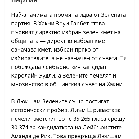
Най-значимата промяна идва от Зелената
партия. В Хакни Зоуи Гарбет става
първият директно избран зелен кмет на
общината — директно избран кмет
означава кмет, избран пряко от
избирателите, а не назначен от съвета. Тя
побеждава лейбъристкия кандидат
Каролайн Уудли, а Зелените печелят и
мнозинство в общинския съвет на Хакни.
В Люишам Зелените също постигат
исторически пробив. Лиъм Шривастава
печели кметския вот с 35 265 гласа срещу
30 374 за кандидатката на Лейбъристите
Аманда де Рик. Това превръща Люишам