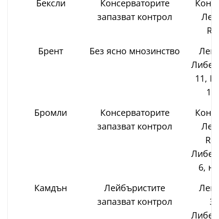
Бексли
Консерваторите
Консе
запазват контрол
Лей
Re
Брент
Без ясно мнозинство
Лейб
Либер
11, К
11
Бромли
Консерваторите
Консе
запазват контрол
Лей
Ref
Либер
6, н
Камдън
Лейбъристите
Лейб
запазват контрол
Зе
Либер