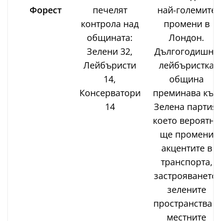
Форест
печелят
най-големите
контрола над
промени в
общината:
Лондон.
Зелени 32,
Дългогодишна
Лейбъристи
лейбъристка
14,
община
Консерватори
преминава към
14
Зелена партия,
което вероятно
ще промени
акцентите в
транспорта,
застрояването,
зелените
пространства и
местните