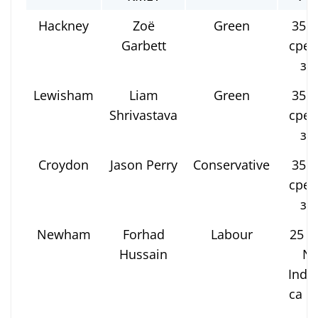
Hackney
Zoë
Green
35 7
Garbett
срещ
за
Lewisham
Liam
Green
35 2
Shrivastava
срещ
за
Croydon
Jason Perry
Conservative
35 8
срещ
за
Newham
Forhad
Labour
25 5
Hussain
N
Inde
са в