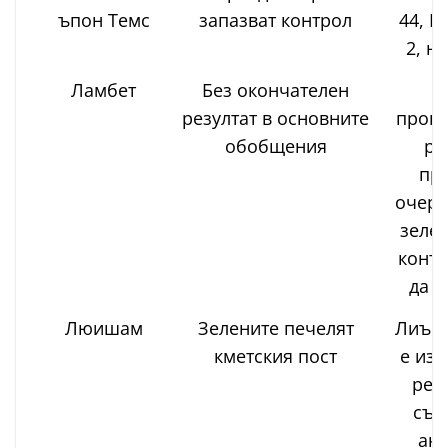
ъпон Темс
запазват контрол
44, К
2, н
Ламбет
Без окончателен
Б
резултат в основните
прове
обобщения
ре
пр
очерт
зелен
контр
да с
Люишам
Зелените печелят
Лиъм
кметския пост
е изб
рез
съв
акт