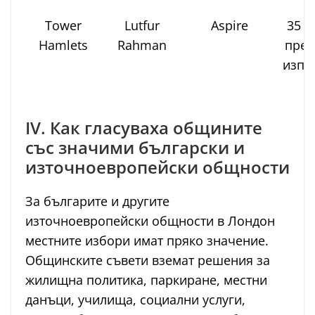
Tower
Lutfur
Aspire
35 6
Hamlets
Rahman
преи
изпъ
IV. Как гласуваха общините
със значими български и
източноевропейски общности
За българите и другите
източноевропейски общности в Лондон
местните избори имат пряко значение.
Общинските съвети вземат решения за
жилищна политика, паркиране, местни
данъци, училища, социални услуги,