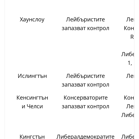
о
Хаунслоу
Лейбъристите
Лейб
запазват контрол
Консе
Ref
З
Либер
1, н
Ислингтън
Лейбъристите
Лейб
запазват контрол
З
Кенсингтън
Консерваторите
Консе
и Челси
запазват контрол
Лейб
Либер
Кингстън
Либералдемократите
Либер