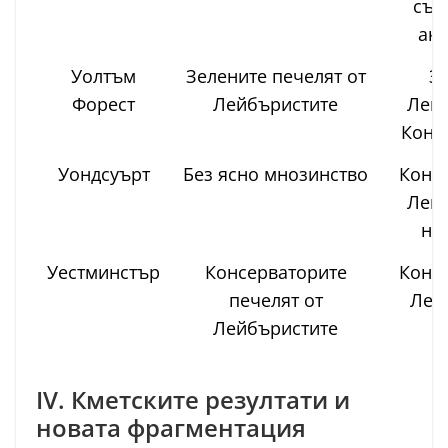
съв
акт
Уолтъм
Зелените печелят от
Зе
Форест
Лейбъристите
Лейб
Конс
Уондсуърт
Без ясно мнозинство
Консе
Лейб
не
Уестминстър
Консерваторите
Консе
печелят от
Лей
Лейбъристите
IV. Кметските резултати и
новата фрагментация