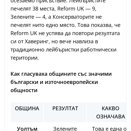
осезаемо присъствие. Лейбъристите
печелят 38 места, Reform UK — 9,
Зелените — 4, а Консерваторите не
печелят нито едно място. Това показва, че
Reform UK не успява да повтори резултата
си от Хаверинг, но вече навлиза в
традиционно лейбъристки работнически
територии.
Как гласуваха общините със значими
български и източноевропейски
общности
ОБЩИНА
РЕЗУЛТАТ
КАКВО
ОЗНАЧАВА
Уолтъм
Зелените
Това е една от