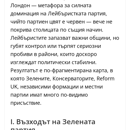
Лондон — метафора за силната
доминация на Лейбъристката партия,
чийто партиен цвят е червен — вече не
покрива столицата по същия начин.
Лейбъристите запазват важни общини, но
губят контрол или търпят сериозни
пробиви в райони, които доскоро
изглеждат политически стабилни.
Резултатът е по-фрагментирана карта, в
която Зелените, Консерваторите, Reform
UK, независими формации и местни
партии имат много по-видимо
присъствие.
I. Възходът на Зелената
партия