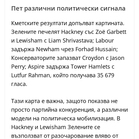
Пет различни политически сигнала
Кметските резултати допълват картината.
Зелените печелят Hackney със Zoë Garbett
и Lewisham с Liam Shrivastava; Labour
задържа Newham чрез Forhad Hussain;
Консерваторите запазват Croydon с Jason
Perry; Aspire задържа Tower Hamlets с
Lutfur Rahman, който получава 35 679
гласа.
Тази карта е важна, защото показва не
просто партийна конкуренция, а различни
модели на политическа мобилизация. В
Hackney и Lewisham Зелените се
възползват от разочарование вляво от