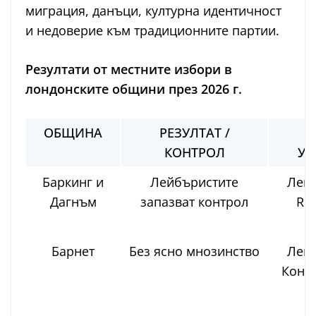
миграция, данъци, културна идентичност
и недоверие към традиционните партии.
Резултати от местните избори в
лондонските общини през 2026 г.
ОБЩИНА
РЕЗУЛТАТ /
М
КОНТРОЛ
УТ
Баркинг и
Лейбъристите
Лейб
Дагнъм
запазват контрол
Ref
З
Барнет
Без ясно мнозинство
Лейб
Консе
З