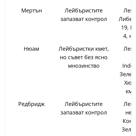
Мертън
Лейбъристите
Лейб
запазват контрол
Либер
19, К
4, н
Нюам
Лейбъристки кмет,
Лейб
но съвет без ясно
мнозинство
Inde
Зелен
Хюс
кме
Редбридж
Лейбъристите
Лейб
запазват контрол
нез
Конс
Зелен