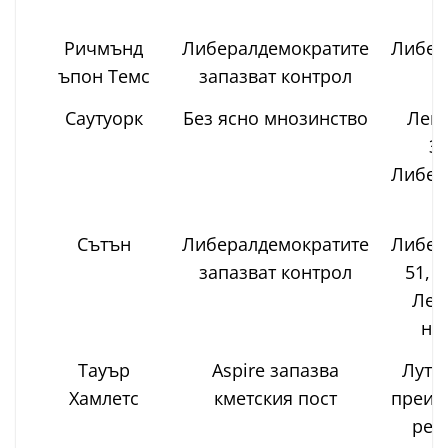
Ричмънд
Либералдемократите
Либер
ъпон Темс
запазват контрол
Саутуорк
Без ясно мнозинство
Лейб
Зе
Либер
Сътън
Либералдемократите
Либер
запазват контрол
51, 
Лей
не
Тауър
Aspire запазва
Лутф
Хамлетс
кметския пост
преизб
рез