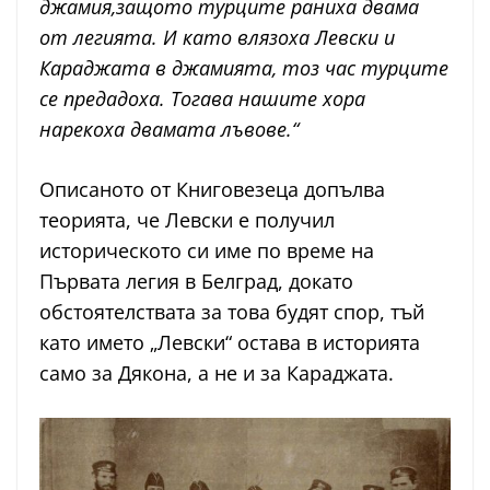
джамия,защото турците раниха двама
от легията. И като влязоха Левски и
Караджата в джамията, тоз час турците
се предадоха. Тогава нашите хора
нарекоха двамата лъвове.“
Описаното от Книговезеца допълва
теорията, че Левски е получил
историческото си име по време на
Първата легия в Белград, докато
обстоятелствата за това будят спор, тъй
като името „Левски“ остава в историята
само за Дякона, а не и за Караджата.