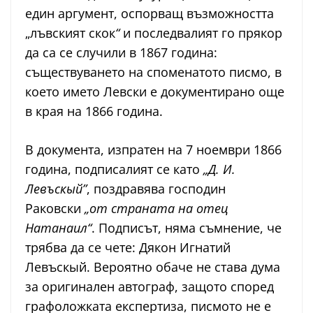
един аргумент, оспорващ възможността
„лъвският скок
“
и последвалият го прякор
да са се случили в 1867 година:
съществуването на споменатото писмо, в
което името Левски е документирано още
в края на 1866 година.
В документа, изпратен на 7 ноември 1866
година, подписалият се като
„Д. И.
Левъскый”
, поздравява господин
Раковски
„от страната на отец
Натанаил“
. Подписът, няма съмнение, че
трябва да се чете: Дякон Игнатий
Левъскый. Вероятно обаче не става дума
за оригинален автограф, защото според
графоложката експертиза, писмото не е