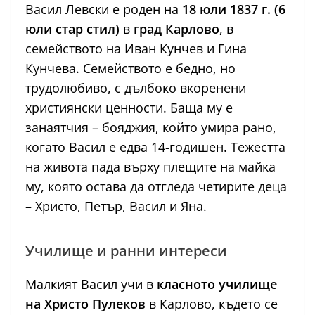
Васил Левски е роден на
18 юли 1837 г. (6
юли стар стил)
в
град Карлово
, в
семейството на Иван Кунчев и Гина
Кунчева. Семейството е бедно, но
трудолюбиво, с дълбоко вкоренени
християнски ценности. Баща му е
занаятчия – бояджия, който умира рано,
когато Васил е едва 14-годишен. Тежестта
на живота пада върху плещите на майка
му, която остава да отгледа четирите деца
– Христо, Петър, Васил и Яна.
Училище и ранни интереси
Малкият Васил учи в
класното училище
на Христо Пулеков
в Карлово, където се