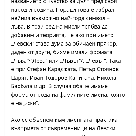
названието с чувство за дълг пред своя
народ и родина. Поради това е избрал
нейния възможно най-горд символ –
лъва. В този ред на мисли трябва да
добавим и теорията, че ако при името
„Левски“ става дума за обичаен прякор,
даден от други, бихме имали формата
„Лъва“/“Лева“ или „Лъвът“/, „Левът“. Така
е при Стефан Караджата, Петър Стоянов
Царят, Иван Тодоров Капитана, Никола
Барбата и др. В случая обаче имаме
форма от рода на фамилните имена, която
е на „-ски“.
Ако се обърнем към именната практика,
възприета от съвременници на Левски,