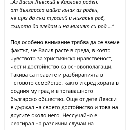
„Аз Васил Лъвский в Карлово роден,
от българска майка юнак аз роден,
не щях да съм турский и никакъв роб,
същото да гледам и на милият си род …“
Под особено внимание трябва да се вземе
фактът, че Васил расте в среда, в която
чувството за християнска нравственост,
чест и достойнство са основополагащи.
Такива са нравите и разбиранията в
неговото семейство, както и сред хората в
родния му град и в тогавашното
българско общество. Още от дете Левски
е държал на своето достойнство и това на
другите около него. Неслучайно е
реагирал на различни случаи на