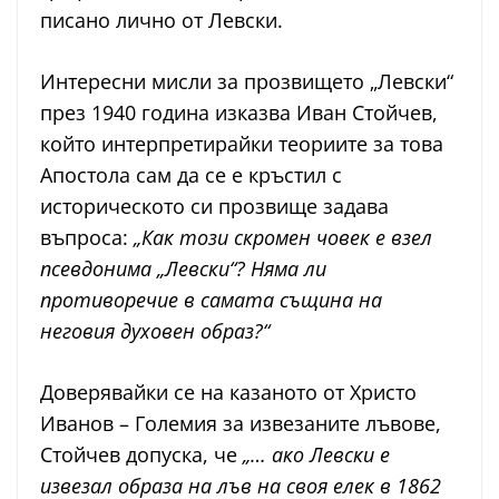
писано лично от Левски.
Интересни мисли за прозвището „Левски“
през 1940 година изказва Иван Стойчев,
който интерпретирайки теориите за това
Апостола сам да се е кръстил с
историческото си прозвище задава
въпроса:
„Как този скромен човек е взел
псевдонима „Левски“? Няма ли
противоречие в самата същина на
неговия духовен образ?“
Доверявайки се на казаното от Христо
Иванов – Големия за извезаните лъвове,
Стойчев допуска, че
„… ако Левски е
извезал образа на лъв на своя елек в 1862