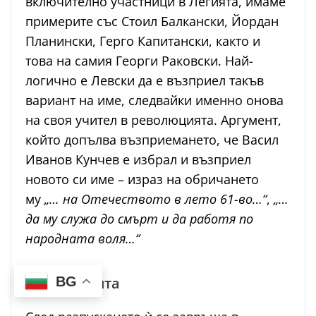
включително участници в Легията, имаме
примерите със Стоил Балкански, Йордан
Планински, Герго Капитански, както и
това на самия Георги Раковски. Най-
логично е Левски да е възприел такъв
вариант на име, следвайки именно онова
на своя учител в революцията. Аргумент,
който допълва възприемането, че Васил
Иванов Кунчев е избрал и възприел
новото си име – израз на обричането
му
„… на Отечеството в лето 61-во…“
,
„…
да му служа до смърт и да работя по
народната воля…“
BG
След легията