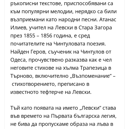
ръкописни текстове, приспособявани са
към популярни мелодии, нерядко са били
възприемани като народни песни. Атанас
Илиев, учител на Левски в Стара Загора
през 1855 – 1856 година, е сред
почитателите на Чинтуловата поезия.
Найден Геров, съученик на Чинтулов от
Одеса, прочувствено разказва как е чел
неговите стихове на хълма Трапезица в
Търново, включително „Възпоменание“ –
стихотворението, преписано в
известното тефтерче на Левски.
Тъй като появата на името „Левски“ става
във времето на Първата българска легия,
не бива да пропускаме образа на лъва в