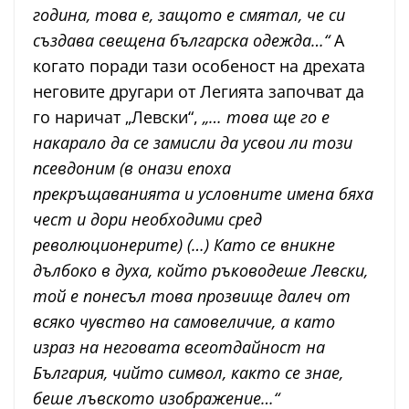
година, това е, защото е смятал, че си
създава свещена българска одежда…“
А
когато поради тази особеност на дрехата
неговите другари от Легията започват да
го наричат „Левски“,
„… това ще го е
накарало да се замисли да усвои ли този
псевдоним (в онази епоха
прекръщаванията и условните имена бяха
чест и дори необходими сред
революционерите)
(…) Като се вникне
дълбоко в духа, който ръководеше Левски,
той е понесъл това прозвище далеч от
всяко чувство на самовеличие, а като
израз на неговата всеотдайност на
България, чийто символ, както се знае,
беше лъвското изображение…“