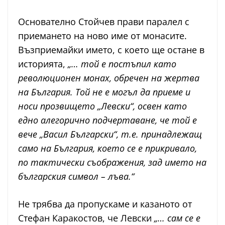
Основателно Стойчев прави паралел с
приемането на ново име от монасите.
Възприемайки името, с което ще остане в
историята,
„… той е постъпил като
революционен монах, обречен на жертва
на България. Той не е могъл да приеме и
носи прозвището „Левски“, освен като
едно алегорично подчертаване, че той е
вече „Васил Български“, т.е. принадлежащ
само на България, което се е прикривало,
по тактически съображения, зад името на
българския символ – лъва.“
Не трябва да пропускаме и казаното от
Стефан Каракостов, че Левски
„… сам се е