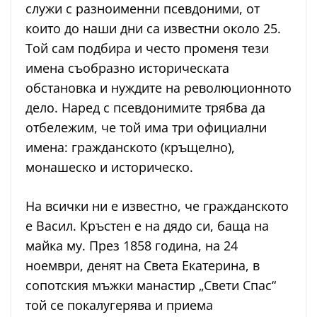
служи с разноименни псевдоними, от
които до наши дни са известни около 25.
Той сам подбира и често променя тези
имена съобразно историческата
обстановка и нуждите на революционното
дело. Наред с псевдонимите трябва да
отбележим, че той има три официални
имена: гражданското (кръщелно),
монашеско и историческо.
На всички ни е известно, че гражданското
е Васил. Кръстен е на дядо си, баща на
майка му. През 1858 година, на 24
ноември, денят на Света Екатерина, в
сопотския мъжки манастир „Свети Спас“
той се покалугерява и приема