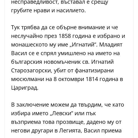
несправедливост, въставал е срещу
грубите нрави и насилието.
Тук трябва да се обърне внимание и че
неслучайно през 1858 година е избрано и
монашеското му име „Игнатий“. Младият
Васил се е спрял умишлено на името на
българския новомъченик св. Игнатий
Старозагорски, убит от фанатизирани
мюсюлмани на 8 октомври 1814 година в
Цариград.
В заключение можем да твърдим, че като
избира името „Левски“ или пък
възприема това прозвище, дадено му от
негови другари в Легията, Васил приема