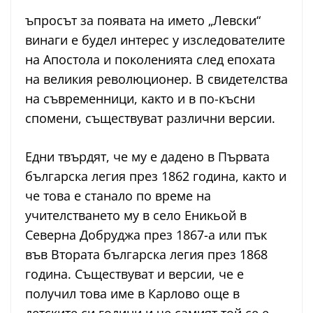
ъпросът за появата на името „Левски“
винаги е будел интерес у изследователите
на Апостола и поколенията след епохата
на великия революционер. В свидетелства
на съвременници, както и в по-късни
спомени, съществуват различни версии.
Едни твърдят, че му е дадено в Първата
българска легия през 1862 година, както и
че това е станало по време на
учителстването му в село Еникьой в
Северна Добруджа през 1867-а или пък
във Втората българска легия през 1868
година. Съществуват и версии, че е
получил това име в Карлово още в