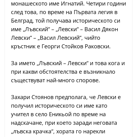
монашеското име Игнатий. Четири години
след това, по време на Първата легия в
Белград, той получава историческото си
име „Лъвский“ – „Левски“ – Васил Дякон
Левски“ – „Васил Левский“, чийто
кръстник е Георги Стойков Раковски.
За името „Лъвский – Левски“ и това кога и
при какви обстоятелства е възникнало
съществуват най-много спорове.
Захари Стоянов предполага, че Левски е
получил историческото си име като
учител в село Еникьой по време на
надскачане, при което заради неговата
„лъвска крачка“, хората го нарекли