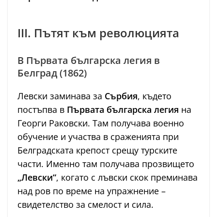
III. Пътят към революцията
В Първата българска легия в
Белград (1862)
Левски заминава за
Сърбия
, където
постъпва в
Първата българска легия
на
Георги Раковски. Там получава военно
обучение и участва в сраженията при
Белградската крепост срещу турските
части. Именно там получава прозвището
„Левски“
, когато с лъвски скок преминава
над ров по време на упражнение –
свидетелство за смелост и сила.