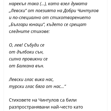
нарекъл така (…), като взел думата
„Левски“ от поезията на Добри Чинтулов
и по-специално от стихотворението
„Българи юнаци“, където се срещат
следните стихове:
О, лев! Събуди се
от дълбоки сън,
силно провикни се
от Балкана вън.
Левски глас вика нас,
турски глас бяга от нас…“
Стиховете на Чинтулов са били
разпространявани най-често като