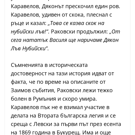
Каравелов, Дяконът прескочил един ров.
Каравелов, удивен от скока, плеснал с
ръце и казал:
„Това се казва скок на
нубийски лъв!“
. Раковски продължил:
„От
сега нататък Василя ще наричаме Дякон
Лъв Нубийски“
.
Съмненията в историческата
достоверност на тази история идват от
факта, че по време на описаните от
Заимов събития, Раковски лежи тежко
болен в Румъния и скоро умира.
Каравелов пък не е взимал участие в
делата на Втората българска легия и се
среща с Левски за първи път през есента
на 1869 година в Букурещ. Има и още