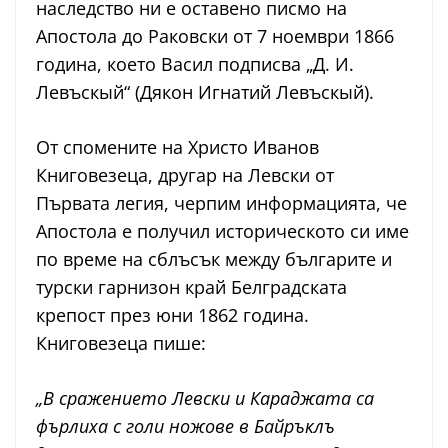
наследство ни е оставено писмо на
Апостола до Раковски от 7 ноември 1866
година, което Васил подписва „Д. И.
Левъскый“ (Дякон Игнатий Левъскый).
От спомените на Христо Иванов
Книговезеца, другар на Левски от
Първата легия, черпим информацията, че
Апостола е получил историческото си име
по време на сблъсък между българите и
турски гарнизон край Белградската
крепост през юни 1862 година.
Книговезеца пише:
„В сражението Левски и Караджата са
фърлиха с голи ножове в Байръклъ