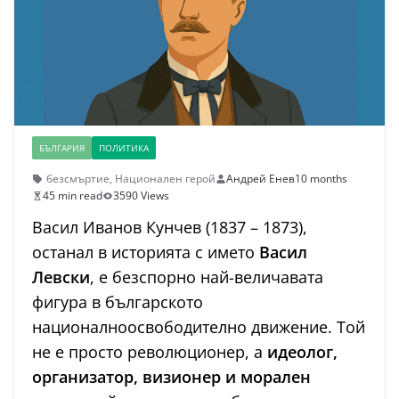
БЪЛГАРИЯ
ПОЛИТИКА
безсмъртие
,
Национален герой
Андрей Енев
10 months
45 min read
3590 Views
Васил Иванов Кунчев (1837 – 1873),
останал в историята с името
Васил
Левски
, е безспорно най-величавата
фигура в българското
националноосвободително движение. Той
не е просто революционер, а
идеолог,
организатор, визионер и морален