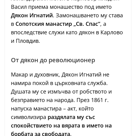
Васил приема монашество под името
Дякон Игнатий
. Замонашването му става
в
Сопотския манастир „Св. Спас“
, а
впоследствие служи като дякон в Карлово
и Пловдив.
От дякон до революционер
Макар и духовник, Дякон Игнатий не
намира покой в църковната служба.
Душата му се измъчва от робството и
безправието на народа. През 1861 г.
напуска манастира – акт, който
символизира
раздялата му със
спокойствието на вярата в името на
борбата за свободата
.