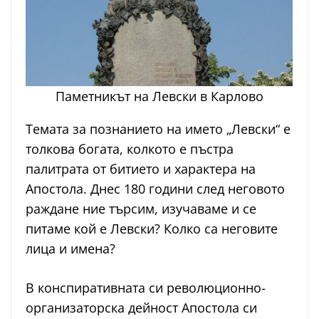
Паметникът на Левски в Карлово
Темата за познанието на името „Левски“ е
толкова богата, колкото е пъстра
палитрата от битието и характера на
Апостола. Днес 180 години след неговото
раждане ние търсим, изучаваме и се
питаме кой е Левски? Колко са неговите
лица и имена?
В конспиративната си революционно-
организаторска дейност Апостола си