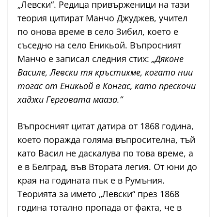
„Левски“. Редица привърженици на тази
теория цитират Манчо Джуджев, учител
по онова време в село Зибил, което е
съседно на село Еникьой. Въпросният
Манчо е записал следния стих:
„Дяконе
Василе, Левски тя кръстихме, когато нии
тогас от Еникьой в Конгас, като прескочи
хаджи Герговата мааза.“
Въпросният цитат датира от 1868 година,
което поражда голяма въпросителна, тъй
като Васил не даскалува по това време, а
е в Белград, във Втората легия. От юни до
края на годината пък е в Румъния.
Теорията за името „Левски“ през 1868
година тотално пропада от факта, че в