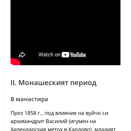
II. Монашеският период
В манастира
През 1858 г., под влияние на вуйчо си
архимандрит Василий (игумен на
Хилендарския метох в Карлово), младият