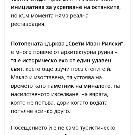
инициатива за укрепване на останките
,
но към момента няма реална
реставрация.
Потопената църква „Свети Иван Рилски“
е много повече от архитектурна руина –
тя е
историческо ехо от един удавен
свят
, което още звучи през стените ѝ.
Макар и изоставена, тя устоява на
времето като
паметник на миналото
, на
насилственото изселване, на вярата,
която не потъва, дори когато водата
погълне всичко друго.
Посещението ѝ е не само туристическо