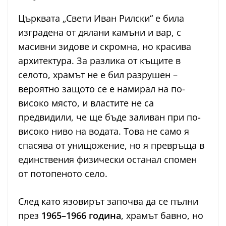
Църквата „Свети Иван Рилски“ е била
изградена от дялани камъни и вар, с
масивни зидове и скромна, но красива
архитектура. За разлика от къщите в
селото, храмът не е бил разрушен –
вероятно защото се е намирал на по-
високо място, и властите не са
предвидили, че ще бъде заливан при по-
високо ниво на водата. Това не само я
спасява от унищожение, но я превръща в
единствения физически останал спомен
от потопеното село.
След като язовирът започва да се пълни
през
1965–1966 година
, храмът бавно, но