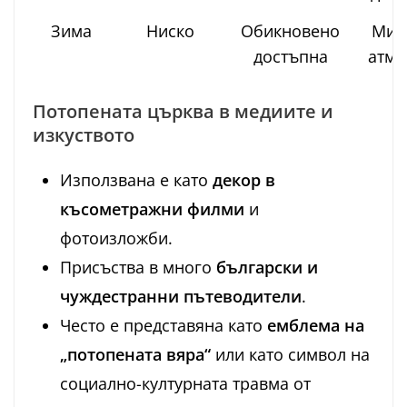
Зима
Ниско
Обикновено
Мис
достъпна
атмо
Потопената църква в медиите и
изкуството
Използвана е като
декор в
късометражни филми
и
фотоизложби.
Присъства в много
български и
чуждестранни пътеводители
.
Често е представяна като
емблема на
„потопената вяра“
или като символ на
социално-културната травма от