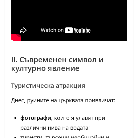
II. Съвременен символ и
културно явление
Туристическа атракция
Днес, руините на църквата привличат:
фотографи
, които я улавят при
различни нива на водата;
туристи
, търсещи необичайни и