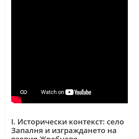
I. Исторически контекст: село
Запалня и изграждането на
язовир Жребчево