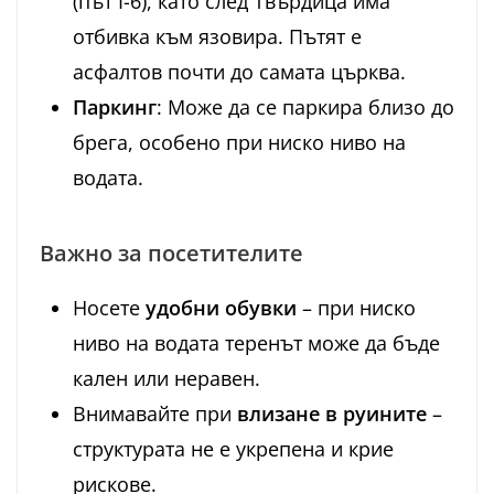
(път I-6), като след Твърдица има
отбивка към язовира. Пътят е
асфалтов почти до самата църква.
Паркинг
: Може да се паркира близо до
брега, особено при ниско ниво на
водата.
Важно за посетителите
Носете
удобни обувки
– при ниско
ниво на водата теренът може да бъде
кален или неравен.
Внимавайте при
влизане в руините
–
структурата не е укрепена и крие
рискове.