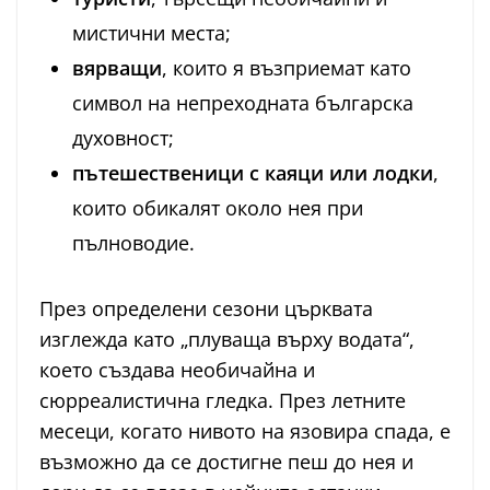
мистични места;
вярващи
, които я възприемат като
символ на непреходната българска
духовност;
пътешественици с каяци или лодки
,
които обикалят около нея при
пълноводие.
През определени сезони църквата
изглежда като „плуваща върху водата“,
което създава необичайна и
сюрреалистична гледка. През летните
месеци, когато нивото на язовира спада, е
възможно да се достигне пеш до нея и