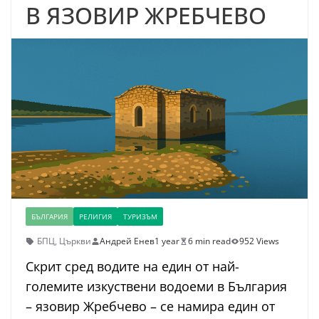
В ЯЗОВИР ЖРЕБЧЕВО
БЪЛГАРИЯ
РЕЛИГИЯ
ТУРИЗЪМ
БПЦ
,
Църкви
Андрей Енев
1 year
6 min read
952 Views
Скрит сред водите на един от най-
големите изкуствени водоеми в България
– язовир Жребчево – се намира един от