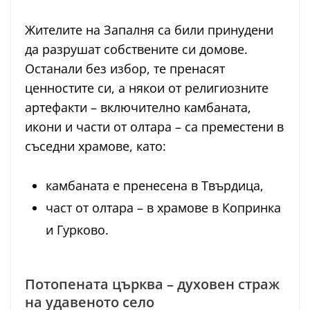
Жителите на Запалня са били принудени
да разрушат собствените си домове.
Останали без избор, те пренасят
ценностите си, а някои от религиозните
артефакти – включително камбаната,
икони и части от олтара – са преместени в
съседни храмове, като:
камбаната е пренесена в Твърдица,
част от олтара – в храмове в Копринка
и Гурково.
Потопената църква – духовен страж
на удавеното село