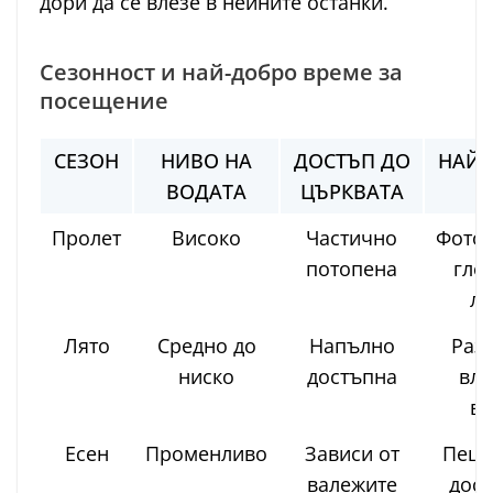
дори да се влезе в нейните останки.
Сезонност и най-добро време за
посещение
СЕЗОН
НИВО НА
ДОСТЪП ДО
НАЙ-
ВОДАТА
ЦЪРКВАТА
З
Пролет
Високо
Частично
Фотог
потопена
глед
ло
Лято
Средно до
Напълно
Разх
ниско
достъпна
вли
въ
Есен
Променливо
Зависи от
Пеше
валежите
дост