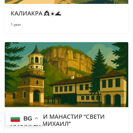
КАЛИАКРА 👸☀️🌊
1 year
ДРЯНОВСКИ МАНАСТИР “СВЕТИ
BG
АРХАНГЕЛ МИХАИЛ”