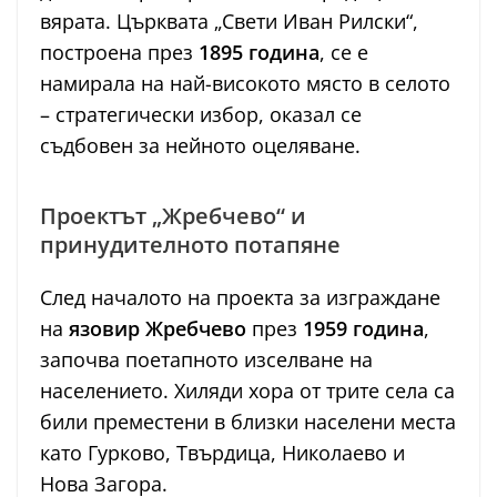
вярата. Църквата „Свети Иван Рилски“,
построена през
1895 година
, се е
намирала на най-високото място в селото
– стратегически избор, оказал се
съдбовен за нейното оцеляване.
Проектът „Жребчево“ и
принудителното потапяне
След началото на проекта за изграждане
на
язовир Жребчево
през
1959 година
,
започва поетапното изселване на
населението. Хиляди хора от трите села са
били преместени в близки населени места
като Гурково, Твърдица, Николаево и
Нова Загора.