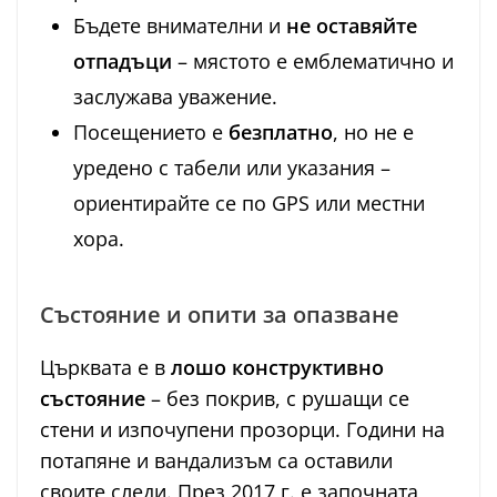
Бъдете внимателни и
не оставяйте
отпадъци
– мястото е емблематично и
заслужава уважение.
Посещението е
безплатно
, но не е
уредено с табели или указания –
ориентирайте се по GPS или местни
хора.
Състояние и опити за опазване
Църквата е в
лошо конструктивно
състояние
– без покрив, с рушащи се
стени и изпочупени прозорци. Години на
потапяне и вандализъм са оставили
своите следи. През 2017 г. е започната