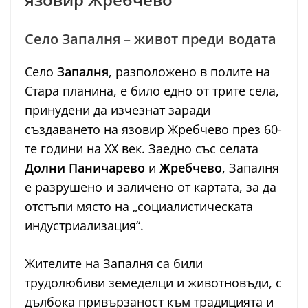
Село Запалня – живот преди водата
Село
Запалня
, разположено в полите на
Стара планина, е било едно от трите села,
принудени да изчезнат заради
създаването на язовир Жребчево през 60-
те години на XX век. Заедно със селата
Долни Паничарево
и
Жребчево
, Запалня
е разрушено и заличено от картата, за да
отстъпи място на „социалистическата
индустриализация“.
Жителите на Запалня са били
трудолюбиви земеделци и животновъди, с
дълбока привързаност към традицията и