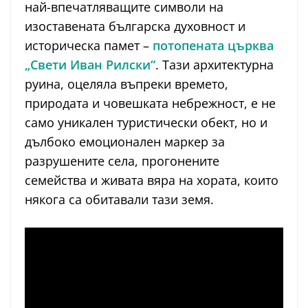
най-впечатляващите символи на
изоставената българска духовност и
историческа памет –
потопената църква
„Свети Иван Рилски“
. Тази архитектурна
руина, оцеляла въпреки времето,
природата и човешката небрежност, е не
само уникален туристически обект, но и
дълбоко емоционален маркер за
разрушените села, прогонените
семейства и живата вяра на хората, които
някога са обитавали тази земя.