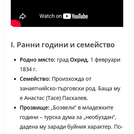
I. Ранни години и семейство
Родно място:
град
Охрид
, 1 февруари
1834 г.
Семейство:
Произхожда от
занаятчийско-търговски род. Баща му
е Анастас (Тасе) Паскалев.
Прозвище:
„Бозвели“ в младежките
години – турска дума за „необуздан“,
дадена му заради буйния характер. По-