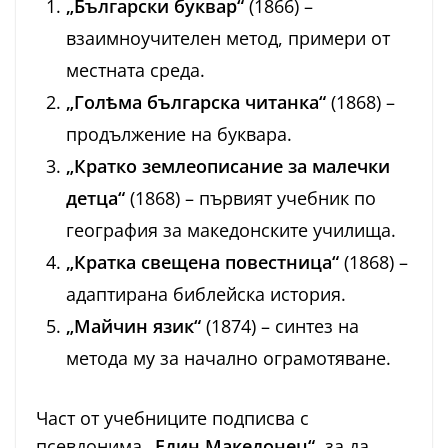
„Български буквар“
(1866) –
взаимноучителен метод, примери от
местната среда.
„Голѣма българска читанка“
(1868) –
продължение на буквара.
„Кратко землеописание за малечки
детца“
(1868) – първият учебник по
география за македонските училища.
„Кратка свещена повестница“
(1868) –
адаптирана библейска история.
„Майчин язик“
(1874) – синтез на
метода му за начално ограмотяване.
Част от учебниците подписва с
псевдонима
„Един Македонец“
, за да