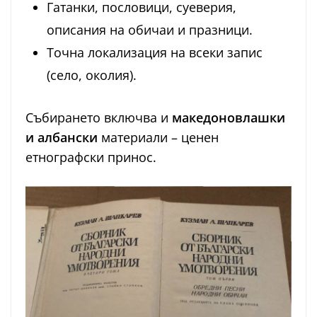
Гатанки, пословици, суеверия,
описания на обичаи и празници.
Точна локализация на всеки запис
(село, околия).
Събирането включва и
македоновлашки
и албански
материали – ценен
етнографски принос.