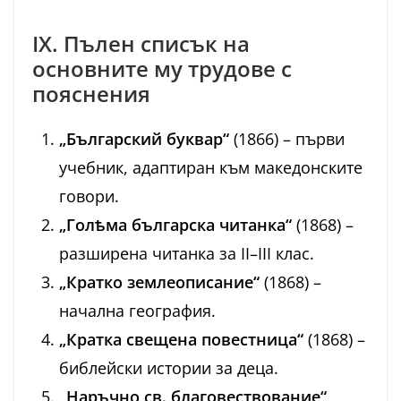
IX. Пълен списък на
основните му трудове с
пояснения
„Българский буквар“
(1866) – първи
учебник, адаптиран към македонските
говори.
„Голѣма българска читанка“
(1868) –
разширена читанка за II–III клас.
„Кратко землеописание“
(1868) –
начална география.
„Кратка свещена повестница“
(1868) –
библейски истории за деца.
„Наръчно св. благовествование“