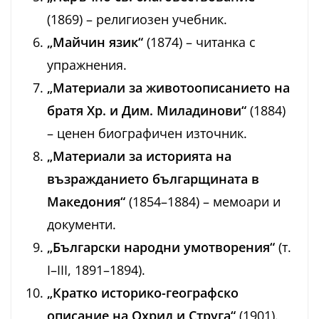
(1869) – религиозен учебник.
„Майчин язик“
(1874) – читанка с
упражнения.
„Материали за животоописанието на
братя Хр. и Дим. Миладинови“
(1884)
– ценен биографичен източник.
„Материали за историята на
възражданието българщината в
Македония“
(1854–1884) – мемоари и
документи.
„Български народни умотворения“
(т.
I–III, 1891–1894).
„Кратко историко-географско
описание на Охрид и Струга“
(1901).