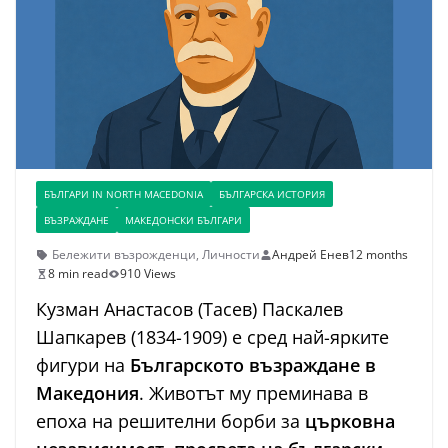
БЪЛГАРИ IN NORTH MACEDONIA
БЪЛГАРСКА ИСТОРИЯ
ВЪЗРАЖДАНЕ
МАКЕДОНСКИ БЪЛГАРИ
Бележити възрожденци
,
Личности
Андрей Енев
12 months
8 min read
910 Views
Кузман Анастасов (Тасев) Паскалев
Шапкарев (1834-1909) е сред най-ярките
фигури на
Българското възраждане в
Македония
. Животът му преминава в
епоха на решителни борби за
църковна