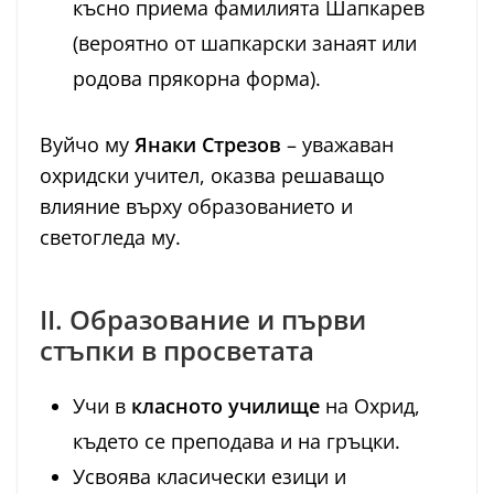
късно приема фамилията Шапкарев
(вероятно от шапкарски занаят или
родова прякорна форма).
Вуйчо му
Янаки Стрезов
– уважаван
охридски учител, оказва решаващо
влияние върху образованието и
светогледа му.
II. Образование и първи
стъпки в просветата
Учи в
класното училище
на Охрид,
където се преподава и на гръцки.
Усвоява класически езици и