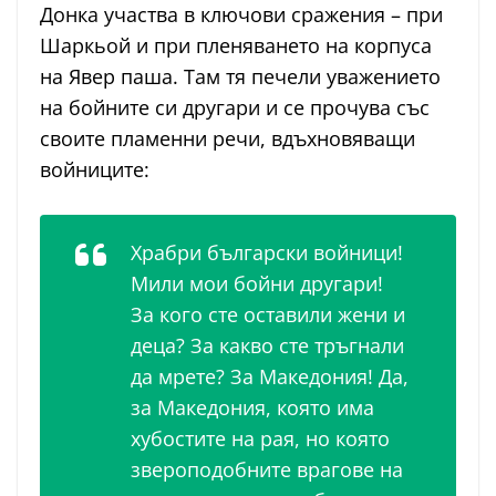
Донка участва в ключови сражения – при
Шаркьой и при пленяването на корпуса
на Явер паша. Там тя печели уважението
на бойните си другари и се прочува със
своите пламенни речи, вдъхновяващи
войниците:
Храбри български войници!
Мили мои бойни другари!
За кого сте оставили жени и
деца? За какво сте тръгнали
да мрете? За Македония! Да,
за Македония, която има
хубостите на рая, но която
звероподобните врагове на