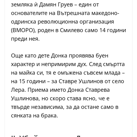
земляка ѝ Дамян Груев – един от
основателите на Вътрешната македоно-
одринска революционна организация
(ВМОРО), роден в Смилево само 14 години
преди нея.
Още като дете Донка проявява буен
характер и непримирим дух. След смъртта
на майка си, тя е омъжена съвсем млада –
на 15 години – за Ставре Ушлинов от село
Лера. Приема името Донка Ставрева
Ушлинова, но скоро става ясно, че е
твърде независима, за да остане само в
сянката на брака.