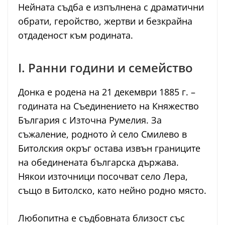
Нейната съдба е изпълнена с драматични
обрати, геройство, жертви и безкрайна
отдаденост към родината.
I. Ранни години и семейство
Донка е родена на 21 декември 1885 г. –
годината на Съединението на Княжество
България с Източна Румелия. За
съжаление, родното ѝ село Смилево в
Битолския окръг остава извън границите
на обединената българска държава.
Някои източници посочват село Лера,
също в Битолско, като нейно родно място.
Любопитна е съдбовната близост със