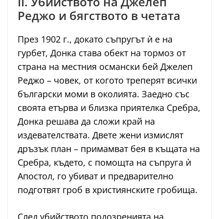
II. Убийството на Джелеп
Реджо и бягството в четата
През 1902 г., докато съпругът ѝ е на
гурбет, Донка става обект на тормоз от
страна на местния османски бей Джелеп
Реджо – човек, от когото треперят всички
български моми в околията. Заедно със
своята етърва и близка приятелка Сребра,
Донка решава да сложи край на
издевателствата. Двете жени измислят
дръзък план – примамват бея в къщата на
Сребра, където, с помощта на съпруга ѝ
Апостол, го убиват и предварително
подготвят гроб в християнските гробища.
След убийството подозренията на