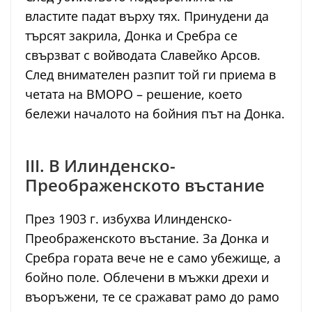
властите падат върху тях. Принудени да
търсят закрила, Донка и Сребра се
свързват с войводата Славейко Арсов.
След внимателен разпит той ги приема в
четата на ВМОРО – решение, което
бележи началото на бойния път на Донка.
III. В Илинденско-
Преображенското въстание
През 1903 г. избухва Илинденско-
Преображенското въстание. За Донка и
Сребра гората вече не е само убежище, а
бойно поле. Облечени в мъжки дрехи и
въоръжени, те се сражават рамо до рамо