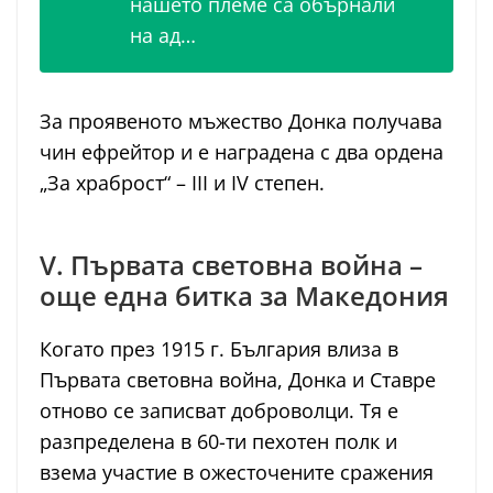
нашето племе са обърнали
на ад…
За проявеното мъжество Донка получава
чин ефрейтор и е наградена с два ордена
„За храброст“ – III и IV степен.
V. Първата световна война –
още една битка за Македония
Когато през 1915 г. България влиза в
Първата световна война, Донка и Ставре
отново се записват доброволци. Тя е
разпределена в 60-ти пехотен полк и
взема участие в ожесточените сражения