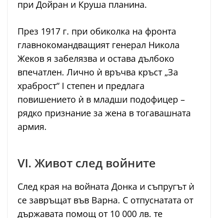
при Дойран и Круша планина.
През 1917 г. при обиколка на фронта
главнокомандващият генерал Никола
Жеков я забелязва и остава дълбоко
впечатлен. Лично ѝ връчва кръст „За
храброст“ I степен и предлага
повишението ѝ в младши подофицер –
рядко признание за жена в тогавашната
армия.
VI. Живот след войните
След края на войната Донка и съпругът ѝ
се завръщат във Варна. С отпуснатата от
държавата помощ от 10 000 лв. те