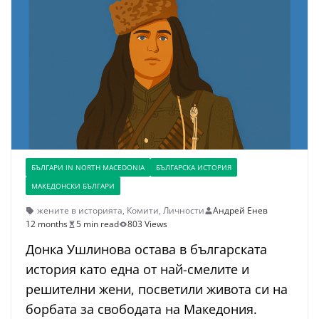
БЪЛГАРИ IN NORTH MACEDONIA
БЪЛГАРСКА ИСТОРИЯ
МАКЕДОНСКИ БЪЛГАРИ
жените в историята
,
Комити
,
Личности
Андрей Енев
12 months
5 min read
803 Views
Донка Ушлинова остава в българската
история като една от най-смелите и
решителни жени, посветили живота си на
борбата за свободата на Македония.