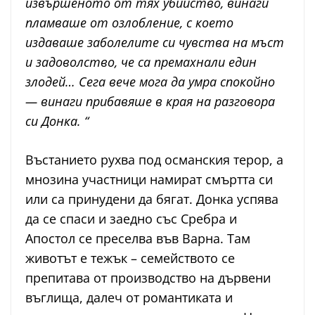
извършеното от тях убийство, винаги
пламваше от озлобление, с което
издаваше заболелите си чувства на мъст
и задоволство, че са премахнали един
злодей… Сега вече мога да умра спокойно
— винаги прибавяше в края на разговора
си Донка. “
Въстанието рухва под османския терор, а
мнозина участници намират смъртта си
или са принудени да бягат. Донка успява
да се спаси и заедно със Сребра и
Апостол се преселва във Варна. Там
животът е тежък – семейството се
препитава от производство на дървени
въглища, далеч от романтиката и