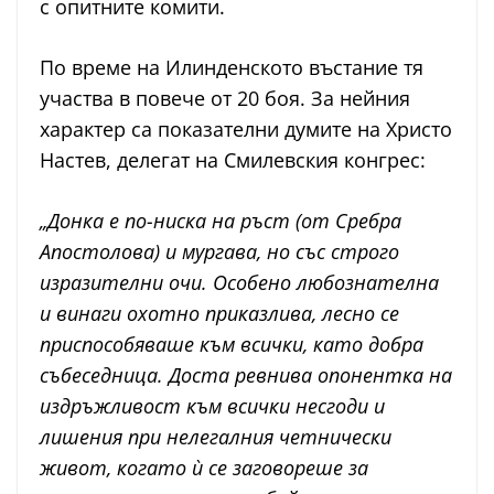
с опитните комити.
По време на Илинденското въстание тя
участва в повече от 20 боя. За нейния
характер са показателни думите на Христо
Настев, делегат на Смилевския конгрес:
„Донка е по-ниска на ръст (от Сребра
Апостолова) и мургава, но със строго
изразителни очи. Особено любознателна
и винаги охотно приказлива, лесно се
приспособяваше към всички, като добра
събеседница. Доста ревнива опонентка на
издръжливост към всички несгоди и
лишения при нелегалния четнически
живот, когато ѝ се заговореше за