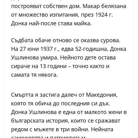
построяват собствен дом. Макар белязана
от множество изпитания, през 1924 г.
Донка най-после става майка.
Съдбата обаче отново се оказва сурова.
На 27 юни 1937 г., едва 52-годишна, Донка
Ушлинова умира. Нейното дете остава
сираче на 13 години – точно както и
самата тя някога.
Смъртта я застига далеч от Македония,
която тя обича до последния си дъх.
Донка Ушлинова е една от малкото жени в
българската история, които се сражават
редом с мъжете в три войни. Нейната
саможертва и патриотизъм