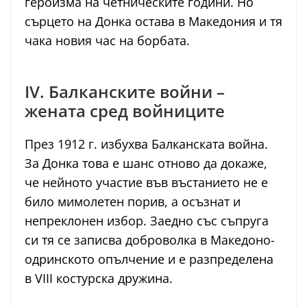
героизма на четническите години. Но
сърцето на Донка остава в Македония и тя
чака новия час на борбата.
IV. Балканските войни –
жената сред войниците
През 1912 г. избухва Балканската война.
За Донка това е шанс отново да докаже,
че нейното участие във въстанието не е
било мимолетен порив, а осъзнат и
непреклонен избор. Заедно със съпруга
си тя се записва доброволка в Македоно-
одринското опълчение и е разпределена
в VIII костурска дружина.