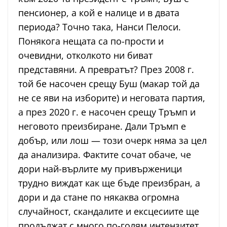
пенсионер, а кой е налице и в двата
периода? Точно така, Нанси Пелоси.
Понякога нещата са по-прости и
очевидни, отколкото ни биват
представяни. А превратът? През 2008 г.
той бе насочен срещу Буш (макар той да
не се яви на изборите) и неговата партия,
а през 2020 г. е насочен срещу Тръмп и
неговото преизбиране. Дали Тръмп е
добър, или лош — този очерк няма за цел
да анализира. Фактите сочат обаче, че
дори най-върлите му привърженици
трудно виждат как ще бъде преизбран, а
дори и да стане по някаква огромна
случайност, скандалите и ексцесиите ще
продължат с много по-голям интензитет.