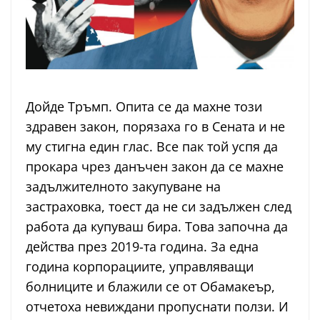
Дойде Тръмп. Опита се да махне този
здравен закон, порязаха го в Сената и не
му стигна един глас. Все пак той успя да
прокара чрез данъчен закон да се махне
задължителното закупуване на
застраховка, тоест да не си задължен след
работа да купуваш бира. Това започна да
действа през 2019-та година. За една
година корпорациите, управляващи
болниците и блажили се от Обамакеър,
отчетоха невиждани пропуснати ползи. И