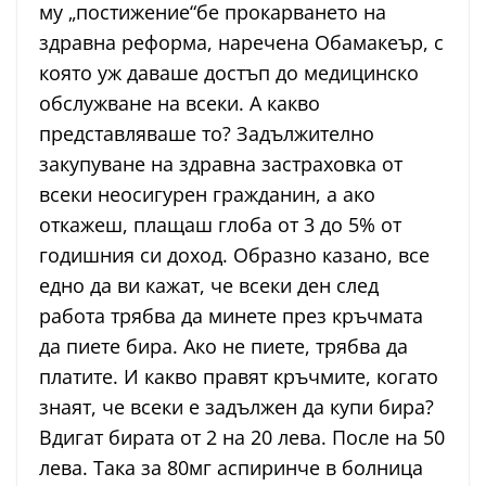
му „постижение“бе прокарването на
здравна реформа, наречена Обамакеър, с
която уж даваше достъп до медицинско
обслужване на всеки. А какво
представляваше то? Задължително
закупуване на здравна застраховка от
всеки неосигурен гражданин, а ако
откажеш, плащаш глоба от 3 до 5% от
годишния си доход. Образно казано, все
едно да ви кажат, че всеки ден след
работа трябва да минете през кръчмата
да пиете бира. Ако не пиете, трябва да
платите. И какво правят кръчмите, когато
знаят, че всеки е задължен да купи бира?
Вдигат бирата от 2 на 20 лева. После на 50
лева. Така за 80мг аспиринче в болница