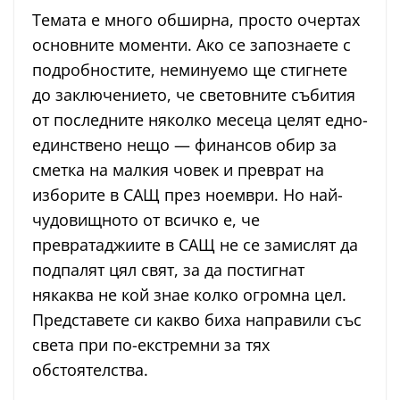
Темата е много обширна, просто очертах
основните моменти. Ако се запознаете с
подробностите, неминуемо ще стигнете
до заключението, че световните събития
от последните няколко месеца целят едно-
единствено нещо — финансов обир за
сметка на малкия човек и преврат на
изборите в САЩ през ноември. Но най-
чудовищното от всичко е, че
превратаджиите в САЩ не се замислят да
подпалят цял свят, за да постигнат
някаква не кой знае колко огромна цел.
Представете си какво биха направили със
света при по-екстремни за тях
обстоятелства.