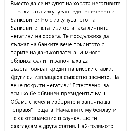
Вместо да се изкупят на хората негативите
— нали така изкупуваш едновременно и
банковите? Но с изкупуването на
банковите негативи останаха личните
негативи на хората. Те продължиха да
дължат на банките вече покритото с
парите на данъкоплатеца. И много
обявиха фалит и започнаха да
възстановяват кредит на високи ставки.
Други си изплащаха съвестно заемите. На
вече покрити негативи! Естествено, за
всичко бе обвинен президентът Буш.
Обама спечели изборите и започна да
„оправя“ нещата. Началните му бейлаути
не са от значение в случая, ще ги
разгледам в друга статия. Най-голямото