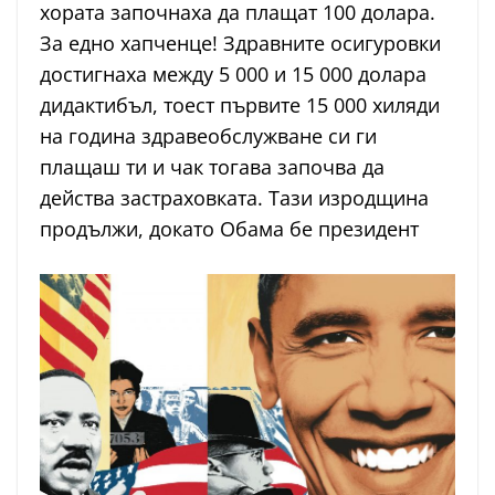
хората започнаха да плащат 100 долара.
За едно хапченце! Здравните осигуровки
достигнаха между 5 000 и 15 000 долара
дидактибъл, тоест първите 15 000 хиляди
на година здравеобслужване си ги
плащаш ти и чак тогава започва да
действа застраховката. Тази изродщина
продължи, докато Обама бе президент