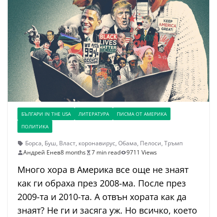
БЪЛГАРИ IN THE USA
ЛИТЕРАТУРА
ПИСМА ОТ АМЕРИКА
ПОЛИТИКА
Борса
,
Буш
,
Власт
,
коронавирус
,
Обама
,
Пелоси
,
Тръмп
Андрей Енев
8 months
7 min read
9711 Views
Много хора в Америка все още не знаят
как ги обраха през 2008-ма. После през
2009-та и 2010-та. А отвън хората как да
знаят? Не ги и засяга уж. Но всичко, което