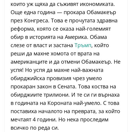
които уж щяха да съживят икономиката.
Още една година — прокара Обамакеър
през Конгреса. Това е прочутата здравна
реформа, която се оказа най-големият
обир в историята на Америка. Обама
слезе от власт и застана
Тръмп
, който
реши да махне хомота от врата на
американците и да отмени Обамакеър. Не
успя! Но успя да махне най-важната
обирджийска провизия чрез умело
прокаран закон в Сената. Това коства на
обирджиите трилиони. И те си ги върнаха
в годината на Короната най-умело. С това
поставиха началото на преврата, за който
мечтаят 4 години. Но нека проследим
всичко по реда си.