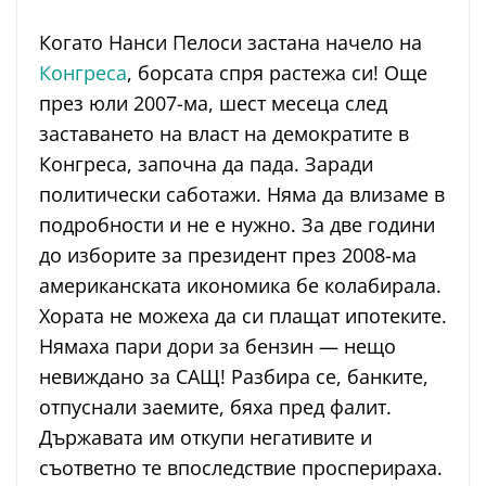
Когато Нанси Пелоси застана начело на
Конгреса
, борсата спря растежа си! Още
през юли 2007-ма, шест месеца след
заставането на власт на демократите в
Конгреса, започна да пада. Заради
политически саботажи. Няма да влизаме в
подробности и не е нужно. За две години
до изборите за президент през 2008-ма
американската икономика бе колабирала.
Хората не можеха да си плащат ипотеките.
Нямаха пари дори за бензин — нещо
невиждано за САЩ! Разбира се, банките,
отпуснали заемите, бяха пред фалит.
Държавата им откупи негативите и
съответно те впоследствие просперираха.