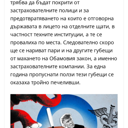
трябва да бъдат покрити от
застрахователните полици и за
предотвратяването на които е отговорна
държавата в лицето на отделните щати, в
частност техните институции, а те се
провалиха по места. Следователно скоро
ще се нариват пари и на другите губещи
от махането на Обамовия закон, а именно
застрахователните компании. За една
година пропуснати ползи тези губещи се
оказаха тройно печеливши.