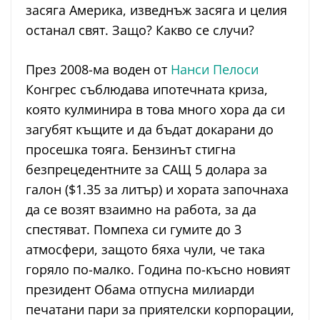
засяга Америка, изведнъж засяга и целия
останал свят. Защо? Какво се случи?
През 2008-ма воден от
Нанси Пелоси
Конгрес съблюдава ипотечната криза,
която кулминира в това много хора да си
загубят къщите и да бъдат докарани до
просешка тояга. Бензинът стигна
безпрецедентните за САЩ 5 долара за
галон ($1.35 за литър) и хората започнаха
да се возят взаимно на работа, за да
спестяват. Помпеха си гумите до 3
атмосфери, защото бяха чули, че така
горяло по-малко. Година по-късно новият
президент Обама отпусна милиарди
печатани пари за приятелски корпорации,