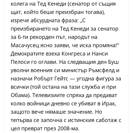
колега на Тед Кенеди (сенатор от същия
щат, който беше преизбран тогава),
изрече абсурдната фраза: „С
преизбирането на Тед Кенеди за сенатор
за 6-ти рекорден път, народът на
Масачусец ясно заяви, че иска промяна!“
Демократите взеха Конгреса и Нанси
Пелоси го оглави. На следващия ден Буш
уволни военния си министър Ръмсфелд и
назначи Робърт Гейтс — угодна фигура за
всички (той остана на тази служба и при
Обама). Телевизиите спряха да предават
колко войници дневно се убиват в Ирак,
защото вече нямаше значение. Но
тепърва се започна с истинския саботаж с
цел преврат през 2008-ма.