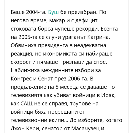
Беше 2004-та.
Буш
бе преизбран. По
негово време, макар и с дефицит,
стоковата борса чупеше рекорди. Есента
на 2005-та се случи ураганът Катрина.
Обвиниха президента в неадекватна
реакция, но икономиката си набираше
скорост и нямаше признаци да спре.
Наближиха междинните избори за
Конгрес и Сенат през 2006-та. В
продължение на 5 месеца се даваше по
телевизията как убиват войници в Ирак,
как САЩ не се справя, трупове на
войници бяха посрещани от
телевизионни екипи… До изборите, когато
Джон Кери, сенатор от Масачузец и