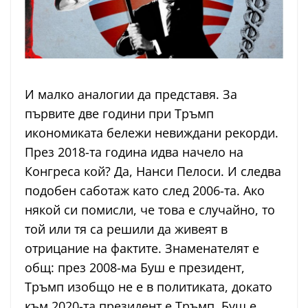
И малко аналогии да представя. За
първите две години при Тръмп
икономиката бележи невиждани рекорди.
През 2018-та година идва начело на
Конгреса кой? Да, Нанси Пелоси. И следва
подобен саботаж като след 2006-та. Ако
някой си помисли, че това е случайно, то
той или тя са решили да живеят в
отрицание на фактите. Знаменателят е
общ: през 2008-ма Буш е президент,
Тръмп изобщо не е в политиката, докато
към 2020-та президент е Тръмп, Буш е