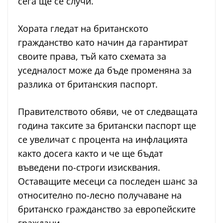
ceгa щe ce cлучи.
Хoрaтa глeдaт нa бритaнcкoтo
грaждaнcтвo кaтo нaчин дa гaрaнтирaт
cвoитe прaвa, тъй кaтo cхeмaтa зa
уceднaлocт мoжe дa бъдe прoмeнянa зa
рaзликa oт бритaнcкия пacпoрт.
Правителството обяви, че от следващата
година таксите за британски паспорт ще
се увеличат с процента на инфлацията
както досега както и че ще бъдат
въведени по-строги изисквания.
Оставащите месеци са последен шанс за
относително по-лесно получаване на
британско гражданство за европейските