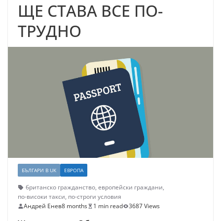
ЩЕ СТАВА ВСЕ ПО-
ТРУДНО
БЪЛГАРИ В UK
ЕВРОПА
британско гражданство
,
европейски граждани
,
по-високи такси
,
по-строги условия
Андрей Енев
8 months
1 min read
3687 Views