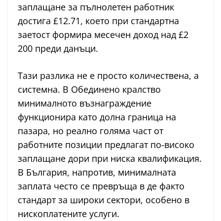
заплащане за пълнолетен работник
достига £12.71, което при стандартна
заетост формира месечен доход над £2
200 преди данъци.
Тази разлика не е просто количествена, а
системна. В Обединено кралство
минималното възнаграждение
функционира като долна граница на
пазара, но реално голяма част от
работните позиции предлагат по-високо
заплащане дори при ниска квалификация.
В България, напротив, минималната
заплата често се превръща в де факто
стандарт за широки сектори, особено в
нископлатените услуги.