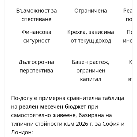
Възможност за
Ограничена
Реал
спестяване
пов
Финансова
Крехка, зависима
По-
сигурност
от текущ доход
инст
п
Дългосрочна
Бавен растеж,
Ку
перспектива
ограничен
капитал
въ
По-долу е примерна сравнителна таблица
на
реален месечен бюджет
при
самостоятелно живеене, базирана на
типични стойности към 2026 г. за София и
Лондон: