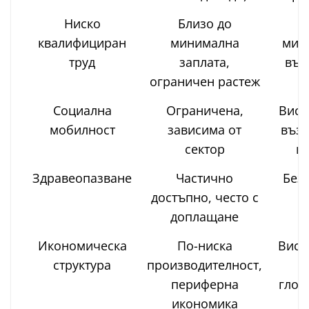
Ниско
Близо до
Ч
квалифициран
минимална
мин
труд
заплата,
въз
ограничен растеж
р
Социална
Ограничена,
Висо
мобилност
зависима от
възм
сектор
и
Здравеопазване
Частично
Без
достъпно, често с
доплащане
Икономическа
По-ниска
Висо
структура
производителност,
с
периферна
глоб
икономика