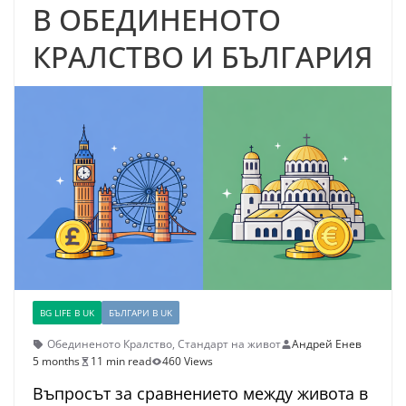
В ОБЕДИНЕНОТО
КРАЛСТВО И БЪЛГАРИЯ
BG LIFE В UK
БЪЛГАРИ В UK
Обединеното Кралство
,
Стандарт на живот
Андрей Енев
5 months
11 min read
460 Views
Въпросът за сравнението между живота в