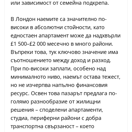
или зависимост от семейна подкрепа.
В Лондон наемите са значително по-
високи в абсолютни стойности, като
едностаен апартамент може да надхвърли
£1 500–£2 000 месечно в много райони.
Въпреки това, тук ключово значение има
съотношението между доход и разход.
При по-високи заплати, особено над
минималното ниво, наемът остава тежест,
но не изчерпва напълно финансовия
ресурс. Освен това пазарът предлага по-
голямо разнообразие от жилищни
решения – споделени апартаменти,
студиа, периферни райони с добра
транспортна свързаност – което