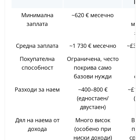
К
Минимална
~620 € месечно
заплата
ме
£1
Средна заплата
~1 730 € месечно
~£3 
Покупателна
Ограничена, често
П
способност
покрива само
п
базови нужди
с
Разходи за наем
~400–800 €
~£1 
(едностаен/
(е
двустаен)
Дял на наема от
Много висок
Вис
дохода
(особено при
по
ниски доходи)
сре