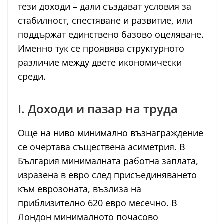
тези доходи – дали създават условия за
стабилност, спестяване и развитие, или
поддържат единствено базово оцеляване.
Именно тук се проявява структурното
различие между двете икономически
среди.
I. Доходи и пазар на труда
Още на ниво минимално възнаграждение
се очертава съществена асиметрия. В
България минималната работна заплата,
изразена в евро след присъединяването
към еврозоната, възлиза на
приблизително 620 евро месечно. В
Лондон минималното почасово