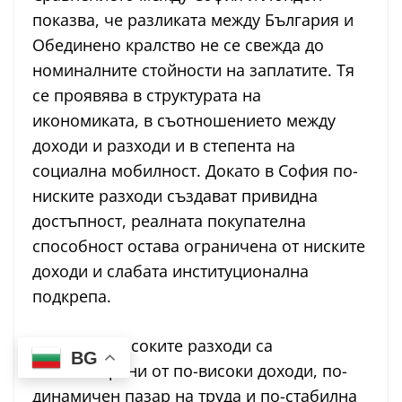
показва, че разликата между България и
Обединено кралство не се свежда до
номиналните стойности на заплатите. Тя
се проявява в структурата на
икономиката, в съотношението между
доходи и разходи и в степента на
социална мобилност. Докато в София по-
ниските разходи създават привидна
достъпност, реалната покупателна
способност остава ограничена от ниските
доходи и слабата институционална
подкрепа.
В Лондон високите разходи са
BG
компенсирани от по-високи доходи, по-
динамичен пазар на труда и по-стабилна