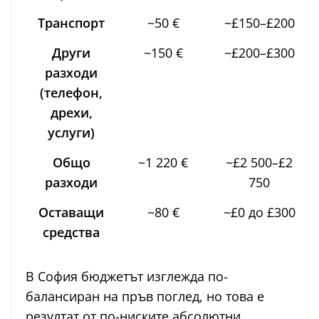
Транспорт
~50 €
~£150–£200
Други
~150 €
~£200–£300
разходи
(телефон,
дрехи,
услуги)
Общо
~1 220 €
~£2 500–£2
разходи
750
Оставащи
~80 €
~£0 до £300
средства
В София бюджетът изглежда по-
балансиран на пръв поглед, но това е
резултат от по-ниските абсолютни