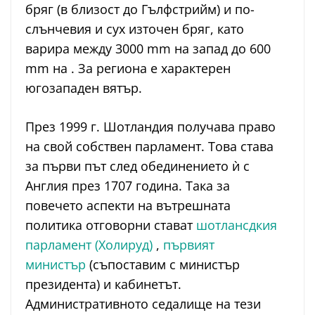
бряг (в близост до Гълфстрийм) и по-
слънчевия и сух източен бряг, като
варира между 3000 mm на запад до 600
mm на . За региона е характерен
югозападен вятър.
През 1999 г. Шотландия получава право
на свой собствен парламент. Това става
за първи път след обединението ѝ с
Англия през 1707 година. Така за
повечето аспекти на вътрешната
политика отговорни стават
шотлансдкия
парламент (Холируд)
,
първият
министър
(съпоставим с министър
президента) и кабинетът.
Административното седалище на тези