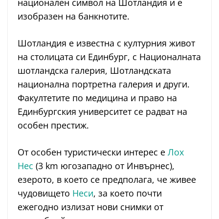
национален символ на Шотландия и е
изобразен на банкнотите.
Шотландия е известна с културния живот
на столицата си Единбург, с Националната
шотландска галерия, Шотландската
национална портретна галерия и други.
Факултетите по медицина и право на
Единбургския университет се радват на
особен престиж.
От особен туристически интерес е
Лох
Нес
(3 km югозападно от Инвърнес),
езерото, в което се предполага, че живее
чудовището
Неси
, за което почти
ежегодно излизат нови снимки от