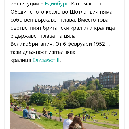
институции е
Единбург
. Като част от
Обединеното кралство Шотландия няма
собствен държавен глава. Вместо това
съответният британски крал или кралица
е държавен глава на цяла
Великобритания. От 6 февруари 1952 г.
тази длъжност изпълнява
кралица
Елизабет II
.