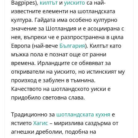
Bagpipes),
килтът
и
уискито
са най-
известните елементи на шотландската
култура. Гайдата има особено културно
значение за Шотландия и е асоциирана с
нея, въпреки че е разпространена в цяла
Европа (най-вече
България
). Килтът като
мъжка пола е познат още от ранни
времена. Ирландците се обявяват за
откриватели на уискито, но истинският му
произход е забулен в тъмнина.
Качеството на шотландското уиски е
придобило световна слава.
Традиционно за
шотландската кухня
е
ястието
Хагис
– миризлива саздърма от
агнешки дреболии, подобна на