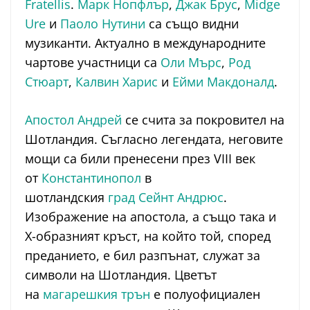
Fratellis
.
Марк Нопфлър
,
Джак Брус
,
Midge
Ure
и
Паоло Нутини
са също видни
музиканти. Актуално в международните
чартове участници са
Оли Мърс
,
Род
Стюарт
,
Калвин Харис
и
Ейми Макдоналд
.
Апостол Андрей
се счита за покровител на
Шотландия. Съгласно легендата, неговите
мощи са били пренесени през VIII век
от
Константинопол
в
шотландския
град
Сейнт Андрюс
.
Изображение на апостола, а също така и
X-образният кръст, на който той, според
преданието, е бил разпънат, служат за
символи на Шотландия. Цветът
на
магарешкия трън
е полуофициален