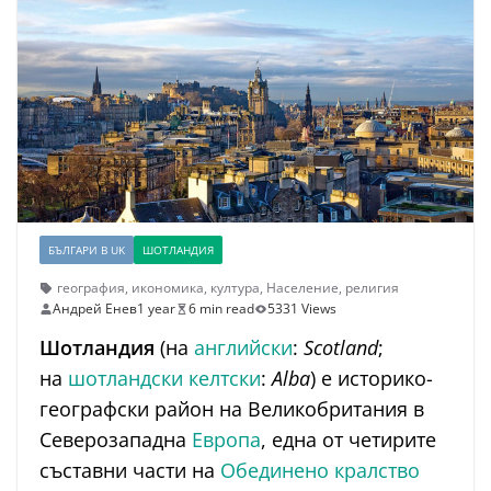
БЪЛГАРИ В UK
ШОТЛАНДИЯ
география
,
икономика
,
култура
,
Население
,
религия
Андрей Енев
1 year
6 min read
5331 Views
Шотландия
(на
английски
:
Scotland
;
на
шотландски келтски
:
Alba
) е историко-
географски район на Великобритания в
Северозападна
Европа
, една от четирите
съставни части на
Обединено кралство