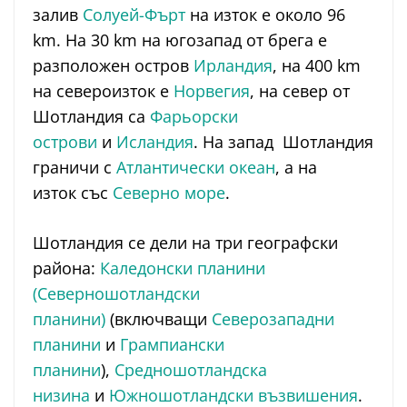
залив
Солуей-Фърт
на изток е около 96
km. На 30 km на югозапад от брега е
разположен остров
Ирландия
, на 400 km
на североизток е
Норвегия
, на север от
Шотландия са
Фарьорски
острови
и
Исландия
. На запад Шотландия
граничи с
Атлантически океан
, а на
изток със
Северно море
.
Шотландия се дели на три географски
района:
Каледонски планини
(Северношотландски
планини)
(включващи
Северозападни
планини
и
Грампиански
планини
),
Средношотландска
низина
и
Южношотландски възвишения
.