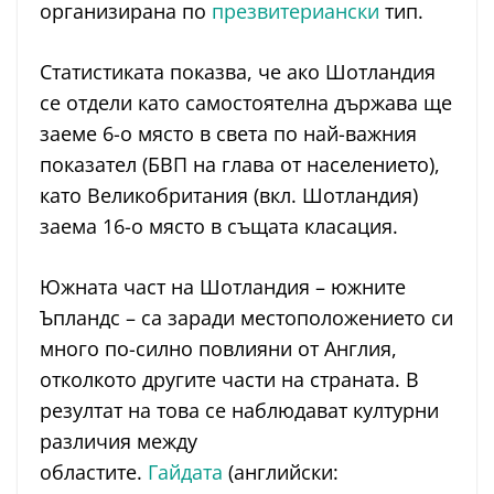
организирана по
презвитериански
тип.
Статистиката показва, че ако Шотландия
се отдели като самостоятелна държава ще
заеме 6-о място в света по най-важния
показател (БВП на глава от населението),
като Великобритания (вкл. Шотландия)
заема 16-о място в същата класация.
Южната част на Шотландия – южните
Ъпландс – са заради местоположението си
много по-силно повлияни от Англия,
отколкото другите части на страната. В
резултат на това се наблюдават културни
различия между
областите.
Гайдата
(английски: