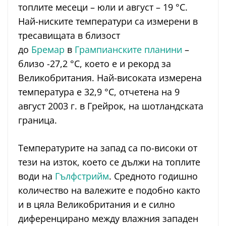
топлите месеци – юли и август – 19 °C.
Най-ниските температури са измерени в
тресавищата в близост
до
Бремар
в
Грампианските планини
–
близо -27,2 °C, което е и рекорд за
Великобритания. Най-високата измерена
температура е 32,9 °C, отчетена на 9
август 2003 г. в Грейрок, на шотландската
граница.
Температурите на запад са по-високи от
тези на изток, което се дължи на топлите
води на
Гълфстрийм
. Средното годишно
количество на валежите е подобно както
и в цяла Великобритания и е силно
диференцирано между влажния западен