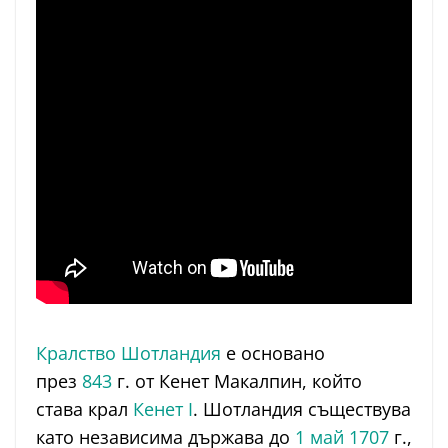
Кралство Шотландия
е основано
през
843
г. от Кенет Макалпин, който
става крал
Кенет I
. Шотландия съществува
като независима държава до
1 май
1707
г.,