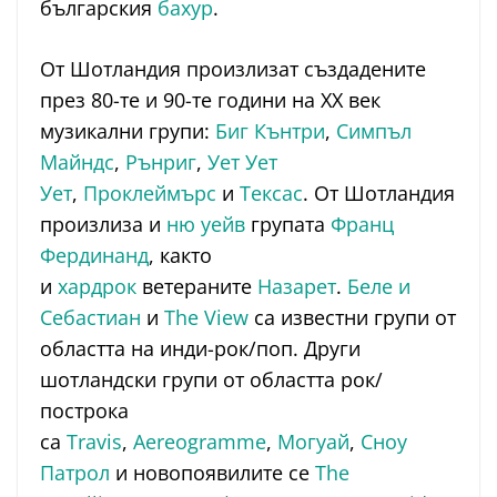
българския
бахур
.
От Шотландия произлизат създадените
през 80-те и 90-те години на XX век
музикални групи:
Биг Кънтри
,
Симпъл
Майндс
,
Рънриг
,
Ует Ует
Ует
,
Проклеймърс
и
Тексас
. От Шотландия
произлиза и
ню уейв
групата
Франц
Фердинанд
, както
и
хардрок
ветераните
Назарет
.
Беле и
Себастиан
и
The View
са известни групи от
областта на инди-рок/поп. Други
шотландски групи от областта рок/
построка
са
Travis
,
Aereogramme
,
Могуай
,
Сноу
Патрол
и новопоявилите се
The