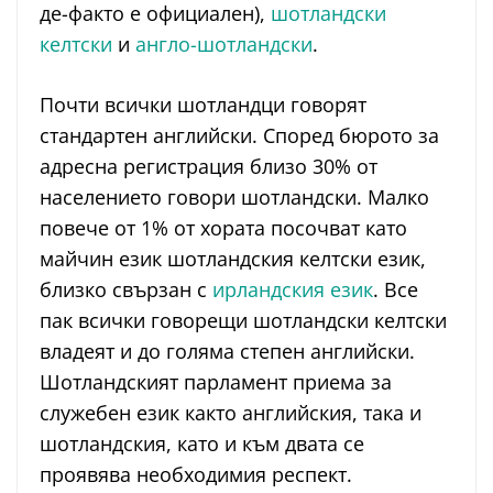
де-факто е официален),
шотландски
келтски
и
англо-шотландски
.
Почти всички шотландци говорят
стандартен английски. Според бюрото за
адресна регистрация близо 30% от
населението говори шотландски. Малко
повече от 1% от хората посочват като
майчин език шотландския келтски език,
близко свързан с
ирландския език
. Все
пак всички говорещи шотландски келтски
владеят и до голяма степен английски.
Шотландският парламент приема за
служебен език както английския, така и
шотландския, като и към двата се
проявява необходимия респект.