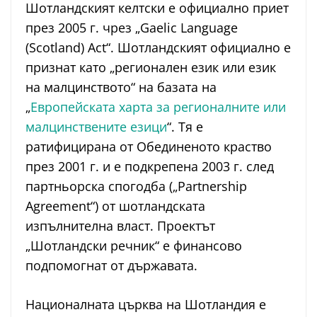
Шотландският келтски е официално приет
през 2005 г. чрез „Gaelic Language
(Scotland) Act“. Шотландският официално е
признат като „регионален език или език
на малцинството“ на базата на
„
Европейската харта за регионалните или
малцинствените езици
“. Тя е
ратифицирана от Обединеното краство
през 2001 г. и е подкрепена 2003 г. след
партньорска спогодба („Partnership
Agreement“) от шотландската
изпълнителна власт. Проектът
„Шотландски речник“ е финансово
подпомогнат от държавата.
Националната църква на Шотландия е