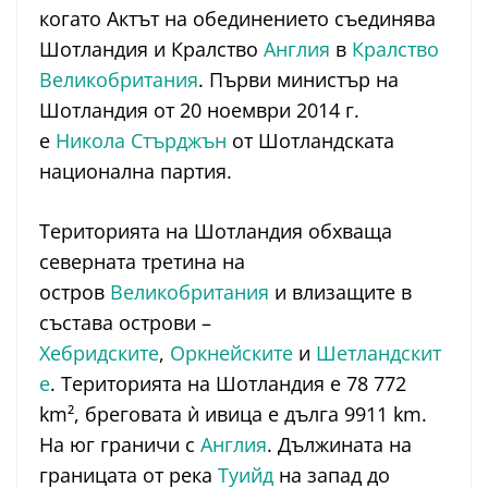
когато Актът на обединението съединява
Шотландия и Кралство
Англия
в
Кралство
Великобритания
. Първи министър на
Шотландия от 20 ноември 2014 г.
е
Никола Стърджън
от Шотландската
национална партия.
Територията на Шотландия обхваща
северната третина на
остров
Великобритания
и влизащите в
състава острови –
Хебридските
,
Оркнейските
и
Шетландскит
е
. Територията на Шотландия е 78 772
km², бреговата ѝ ивица е дълга 9911 km.
На юг граничи с
Англия
. Дължината на
границата от река
Туийд
на запад до