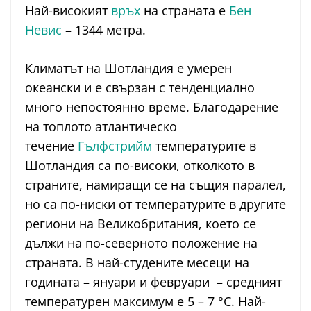
Най-високият
връх
на страната е
Бен
Невис
– 1344 метра.
Климатът на Шотландия е умерен
океански и е свързан с тенденциално
много непостоянно време. Благодарение
на топлото атлантическо
течение
Гълфстрийм
температурите в
Шотландия са по-високи, отколкото в
страните, намиращи се на същия паралел,
но са по-ниски от температурите в другите
региони на Великобритания, което се
дължи на по-северното положение на
страната. В най-студените месеци на
годината – януари и февруари – средният
температурен максимум е 5 – 7 °C. Най-