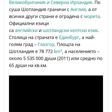
Великобритания и Северна Ирландия
. По
суша Шотландия граничи с
Англия
, а от
всички други страни е оградена с
морета
.
Официални езици
са
английски
и
шотландски келтски език
.
Столица на страната е
Единбург
, а най-
голям град –
Глазгоу
. Площта на
Шотландия е 78 772
km²
, а населението –
около 5 535 000 души (2011) или средно по
65 души на кв.км.