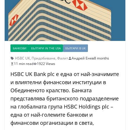
БАНКОВИ
БЪЛГАРИ IN THE USA
БЪЛГАРИ В UK
HSBC UK
,
Придобиване
,
Фалит
Андрей Енев
8 months
11 min read
1922 Views
HSBC UK Bank plc е една от най-значимите
и влиятелни финансови институции в
Обединеното кралство. Банката
представлява британското подразделение
на глобалната група HSBC Holdings plc –
една от най-големите банкови и
финансови организации в света,