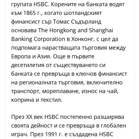
групата HSBC. Корените на банката водят
към 1865 г., когато шотландският
финансист сър Томас Съдърланд
основава The Hongkong and Shanghai
Banking Corporation в Хонконг, с цел да
подпомага нарастващата търговия между
Европа и Азия. Още в първите
десетилетия от съществуването си
банката се превръща в ключов финансист
на регионалната търговия, включително
транспорт, мореплаване, износ на чай,
коприна и текстил.
През XX век HSBC постепенно разширява
своята дейност и се превръща в глобален
играч. През 1991 г. е създадена HSBC