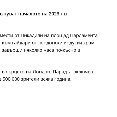
знуват началото на 2023 г в
премести от Пикадили на площад Парламента
 към гайдари от лондонски индуски храм,
и завърши няколко часа по-късно в
и в сърцето на Лондон. Парадът включва
500 000 зрители всяка година.