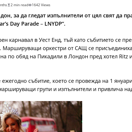
nths
2 min read
1642 Views
он, за да гледат изпълнители от цял свят да пра
r’s Day Parade
–
LNYDP“.
урен карнавал в Уест Енд, тъй като събитието се 
та. Маршируващи оркестри от САЩ се присъединиха
чна по обяд на Пикадили в Лондон пред хотел Ritz 
 ежегодно събитие, което се провежда на 1 януар
аршируващи групи и изпълнители и привлича над 