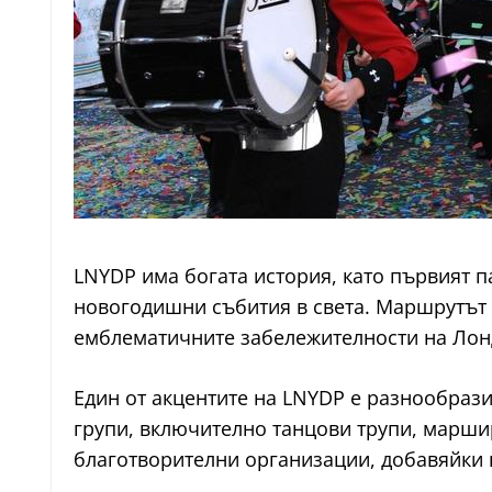
LNYDP има богата история, като първият п
новогодишни събития в света. Маршрутът н
емблематичните забележителности на Лон
Един от акцентите на LNYDP е разнообрази
групи, включително танцови трупи, марши
благотворителни организации, добавяйки 