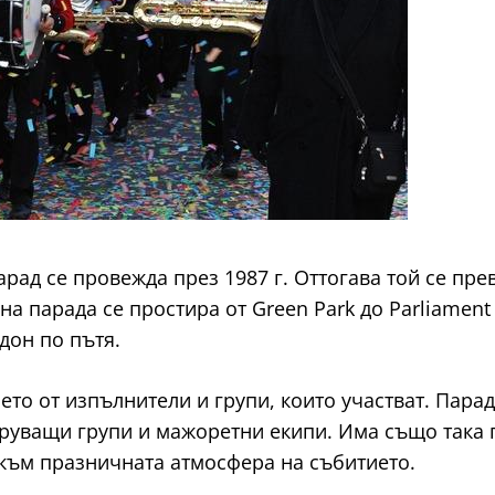
арад се провежда през 1987 г. Оттогава той се пр
а парада се простира от Green Park до Parliament 
дон по пътя.
ето от изпълнители и групи, които участват. Пара
руващи групи и мажоретни екипи. Има също така 
към празничната атмосфера на събитието.