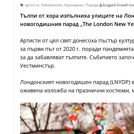
артисти
,
Забавление
,
Карнавали
,
Паради
Андрей Енев
8 mo
Тълпи от хора изпълниха улиците на Лонд
новогодишния парад „The London New Yea
Артисти от цял свят донесоха пъстър култ
за първи път от 2020 г. поради пандемия
за да забавляват тълпите. Събитието запо
Уестминстър.
Лондонският новогодишен парад (LNYDP) е
оживена изложба на празнични костюми, м