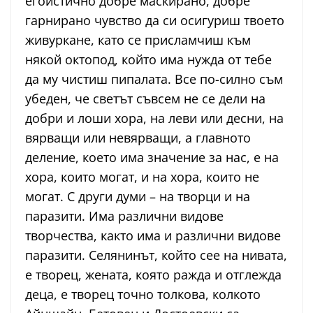
егоистично добре маскирано, добре
гарнирано чувство да си осигуриш твоето
живуркане, като се присламчиш към
някой октопод, който има нужда от тебе
да му чистиш пипалата. Все по-силно съм
убеден, че светът съвсем не се дели на
добри и лоши хора, на леви или десни, на
вярващи или невярващи, а главното
деление, което има значение за нас, е на
хора, които могат, и на хора, които не
могат. С други думи – на творци и на
паразити. Има различни видове
творчества, както има и различни видове
паразити. Селянинът, който сее на нивата,
е творец, жената, която ражда и отглежда
деца, е творец точно толкова, колкото