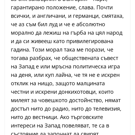
гарантирано положение, слава. Почти
всички, и англичани, и германци, смятаха,
че аз съм бил луд и че е абсолютно
морално да лежиш на гърба на цял народ
и да си живееш като привилегирована
гадина. Този морал така ме порази, че
тогава разбрах, че обществената съвест
на Запад е или мръсна политическа игра
на деня, или куп лайна, че тя не е искрен
отклик на нищо, защото малцината
честни и искрени донкихотовци, които
милеят за човешкото достойнство, нямат
достъп нито до радио, нито до телевизия,
нито до вестници. Ако търговските
интереси на Запад повеляват, те са в
състояние да започнат да свирят