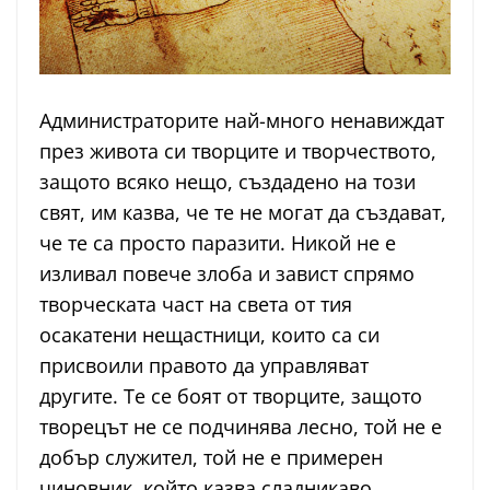
Администраторите най-много ненавиждат
през живота си творците и творчеството,
защото всяко нещо, създадено на този
свят, им казва, че те не могат да създават,
че те са просто паразити. Никой не е
изливал повече злоба и завист спрямо
творческата част на света от тия
осакатени нещастници, които са си
присвоили правото да управляват
другите. Те се боят от творците, защото
творецът не се подчинява лесно, той не е
добър служител, той не е примерен
чиновник, който казва сладникаво