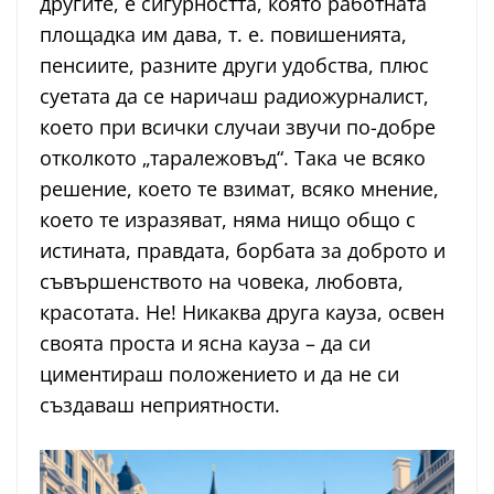
другите, е сигурността, която работната
площадка им дава, т. е. повишенията,
пенсиите, разните други удобства, плюс
суетата да се наричаш радиожурналист,
което при всички случаи звучи по-добре
отколкото „таралежовъд“. Така че всяко
решение, което те взимат, всяко мнение,
което те изразяват, няма нищо общо с
истината, правдата, борбата за доброто и
съвършенството на човека, любовта,
красотата. Не! Никаква друга кауза, освен
своята проста и ясна кауза – да си
циментираш положението и да не си
създаваш неприятности.