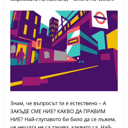
Знам, че въпросът ти е естествено – А
ЗАКЪДЕ СМЕ НИЕ? КАКВО ДА ПРАВИМ
НИЕ? Най-глупавото би било да се лъжем,
че нещата не са такива, каквито са. Най-