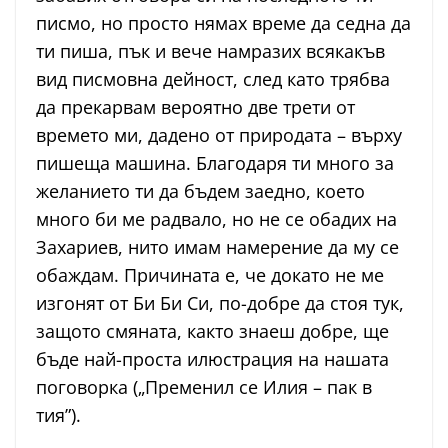
писмо, но просто нямах време да седна да
ти пиша, пък и вече намразих всякакъв
вид писмовна дейност, след като трябва
да прекарвам вероятно две трети от
времето ми, дадено от природата – върху
пишеща машина. Благодаря ти много за
желанието ти да бъдем заедно, което
много би ме радвало, но не се обадих на
Захариев, нито имам намерение да му се
обаждам. Причината е, че докато не ме
изгонят от Би Би Си, по-добре да стоя тук,
защото смяната, както знаеш добре, ще
бъде най-проста илюстрация на нашата
поговорка („Пременил се Илия – пак в
тия”).