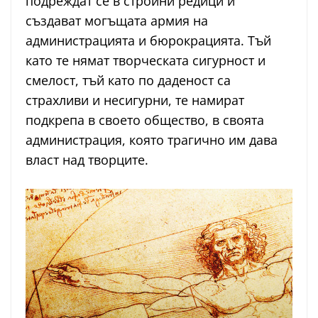
подреждат се в стройни редици и
създават могъщата армия на
администрацията и бюрокрацията. Тъй
като те нямат творческата сигурност и
смелост, тъй като по даденост са
страхливи и несигурни, те намират
подкрепа в своето общество, в своята
администрация, която трагично им дава
власт над творците.