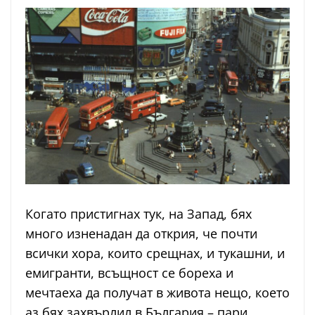
Когато пристигнах тук, на Запад, бях
много изненадан да открия, че почти
всички хора, които срещнах, и тукашни, и
емигранти, всъщност се бореха и
мечтаеха да получат в живота нещо, което
аз бях захвърлил в България – пари,