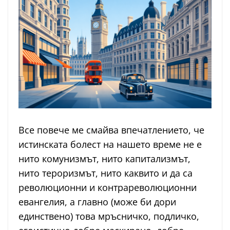
Все повече ме смайва впечатлението, че
истинската болест на нашето време не е
нито комунизмът, нито капитализмът,
нито тероризмът, нито каквито и да са
революционни и контрареволюционни
евангелия, а главно (може би дори
единствено) това мръсничко, подличко,