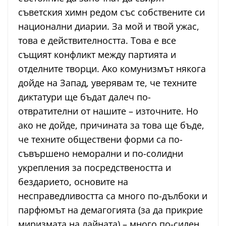
съветския химн редом със собствените си
национални диарии. За мой и твой ужас,
това е действителността. Това е все
същият конфликт между партията и
отделните творци. Ако комунизмът някога
дойде на Запад, уверявам те, че техните
диктатури ще бъдат далеч по-
отвратителни от нашите – източните. Но
ако не дойде, причината за това ще бъде,
че техните обществени форми са по-
съвършено неморални и по-солидни
укрепления за посредствеността и
бездарието, основите на
несправедливостта са много по-дълбоки и
парфюмът на демагогията (за да прикрие
миризмата на лайната) – много по-силен.