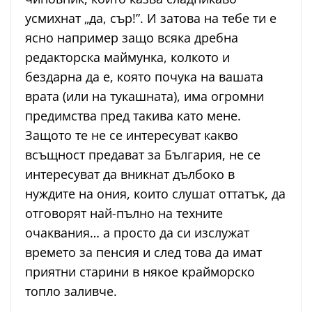
усмихнат „да, сър!”. И затова на тебе ти е
ясно например защо всяка дребна
редакторска маймунка, колкото и
бездарна да е, която почука на вашата
врата (или на тукашната), има огромни
предимства пред такива като мене.
Защото те не се интересуват какво
всъщност предават за България, не се
интересуват да вникнат дълбоко в
нуждите на ония, които слушат оттатък, да
отговорят най-пълно на техните
очаквания… а просто да си изслужат
времето за пенсия и след това да имат
приятни старини в някое крайморско
топло заливче.