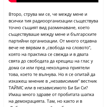
Второ, струва ми се, че между мене и
всички тия радиоорганизации съществува
точно същият вид разминаване, което
съществуваше между мене и българските
партийни организации. От много отдавна
вече не вярвам в „свобода на словото“,
която на практика се свежда и в двата
свята до свободата да крещиш на глас у
дома си или пред неколцина приятели
това, което те вълнува. Но я се опитай да
изкажеш мнение в „независимия” вестник
ТАЙМС или в независимото Би Би Си?
Имаш много здраве от пробитата шапка
на демокрацията. Там, но както и в