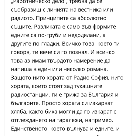
„Работническо дело“, трябва да се
съобразиш с линията на вестника или
радиото. Принципите са абсолютно
същите. Разликата е само във формите –
едните са по-груби и недодялани, а
другите по-гладки. Всичко това, което ти
говоря, ти вече си го познал. И всичко
това аз имам твърдото намерение да
напиша в един или няколко романа.
Защото нито хората от Радио София, нито
хората, които стоят зад тукашните
радиостанции, ги е грижа за България и
българите. Просто хората си изкарват
хляба, както биха могли да го изкарат с
отглеждането на таралежи, например.
Единственото, което вълнува и едните, и