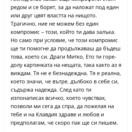
редом и се борят, за да наложат под един
или друг цвят властта на нищото.
Трагично, ние не можем без един
компромис – този, който ти дава залъка.
Но само при условие, че този компромис
ще ти помогне да продължаваш да бъдеш
това, което си. Драги Митко, Ето ти горе-
долу картинката на нещата, така както аз я
виждам. Тя не е безнадеждна. Тя е реална,
което значи, че вътре, дълбоко в себе си,
съдържа надежда. След като ти
изпонаписах всичко, което чувствах,
позволи ми сега да спра, да пожелая на
тебе и на Клавдия здраве и любов и
предполагам, че скоро пак ще си пишем.