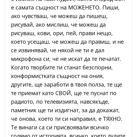
е самата същност на МОЖЕНЕТО. Пиши,
ако чувстваш, че можеш да пишеш,
рисувай, ако мислиш, че можеш да
рисуваш, кови, ори, пей, прави нещо,
което усещаш, че можеш да правиш, и не
се извинявай, че някой не ти е дал
микрофона си, че не искат да те печатат.
Когато творбите ти станат безспорни,
конформистката същност на ония,
другите, ще заработи в твоя полза, те ще
те приемат като СВОЙ, ще те пуснат по
радиото, по телевизията, навсякъде,
паметник ще ти издигнат, за да докажат,
че онова, което ти си направил, е ТЯХНО.
Те винаги са си присвоявали всичко
голямо от историята, всичко, което лудите