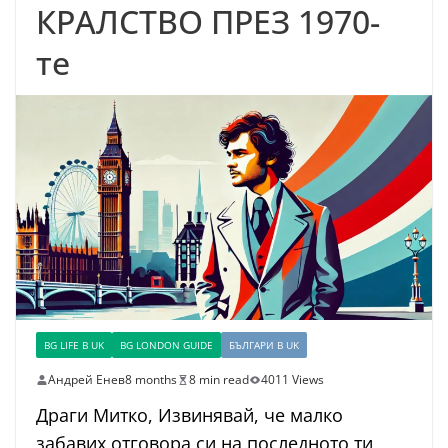
КРАЛСТВО ПРЕЗ 1970-
те
BG LIFE В UK
BG LONDON GUIDE
БЪЛГАРИ В UK
Андрей Енев
8 months
8 min read
4011 Views
Драги Митко, Извинявай, че малко
забавих отговора си на последното ти