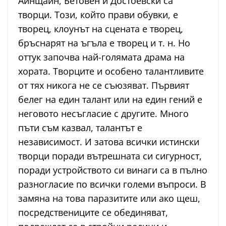
Айнщайн, Бетовен и Достоевски са
творци. Този, който прави обувки, е
творец, клоунът на сцената е творец,
бръснарят на ъгъла е творец и т. н. Но
оттук започва най-голямата драма на
хората. Творците и особено талантливите
от тях никога не се съюзяват. Първият
белег на един талант или на един гений е
неговото несъгласие с другите. Много
пъти съм казвал, талантът е
независимост. И затова всички истински
творци поради вътрешната си сигурност,
поради устройството си винаги са в пълно
разногласие по всички големи въпроси. В
замяна на това паразитите или ако щеш,
посредствениците се обединяват,