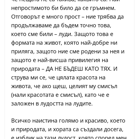
непростимото би било да се гръмнем.
Отговорът е много прост – ние трябва да
продължаваме да бъдем точно това,
което сме били – луди. Защото това е
формата на живот, която най-добре ни
приляга, защото ние сме родени за нея и
защото е най-висша привилегия на
природата – ДА НЕ БЪДЕШ КАТО ТЯХ. И
струва ми се, че цялата красота на
живота, че ако щеш, целият му смисъл
(нали красотата е смисъл), като че е
заложен в лудостта на лудите.
Всичко наистина голямо и красиво, което
и природата, и хората са създали досега,
е изблик на тази лудост, която според мен