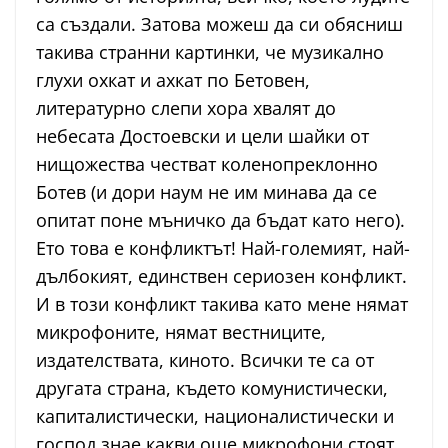
са създали. Затова можеш да си обясниш
такива странни картинки, че музикално
глухи охкат и ахкат по Бетовен,
литературно слепи хора хвалят до
небесата Достоевски и цели шайки от
нищожества честват коленопреклонно
Ботев (и дори наум не им минава да се
опитат поне мъничко да бъдат като него).
Ето това е конфликтът! Най-големият, най-
дълбокият, единствен сериозен конфликт.
И в този конфликт такива като мене нямат
микрофоните, нямат вестниците,
издателствата, киното. Всички те са от
другата страна, където комунистически,
капиталистически, националистически и
господ знае какви още микрофони стоят