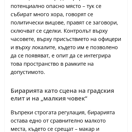
потенциално опасно място – тук се
събират много хора, говорят се
политически вицове, правят се заговори,
сключват се сделки. Контролът върху
часовете, върху присъствието на офицери
и върху локалите, където им е позволено
да се появяват, е опит да се интегрира
това пространство в рамките на
допустимото.
Бирарията като сцена на градския
елит и на „малкия човек“
Въпреки строгата регулация, бирарията
остава едно от сравнително малкото
места, където се срещат – макар и