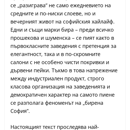
се „разиграва“ не само ежедневието на
средните и по-ниски слоеве, но и
вечерният живот на софийския хайлайф.
Едни и същи марки бира – преди всичко
прошекова и шуменска – се пият както в
първокласните заведения с претенция за
елегантност, така и в по-скромните
салони с не особено чисти покривки и
дървени пейки. Тъкмо в това напрежение
между индустриален продукт, строго
класова организация на заведенията и
демократичен характер на самото пиене
се разполага феноменът на „бирена
София“.
Настоящият текст проследява най-