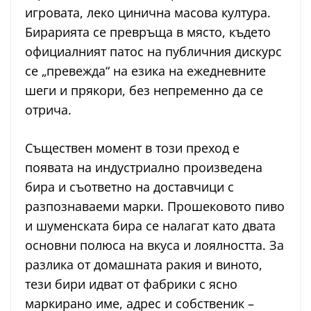
игровата, леко цинична масова култура.
Бирарията се превръща в място, където
официалният патос на публичния дискурс
се „превежда“ на езика на ежедневните
шеги и прякори, без непременно да се
отрича.
Съществен момент в този преход е
появата на индустриално произведена
бира и съответно на доставчици с
разпознаваеми марки. Прошековото пиво
и шуменската бира се налагат като двата
основни полюса на вкуса и лоялността. За
разлика от домашната ракия и виното,
тези бири идват от фабрики с ясно
маркирано име, адрес и собственик –