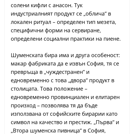
солени кифли с анасон. Тук
индустриалният продукт се „облича“ в
локален ритуал – определен тип мезета,
специфични форми на сервиране,
определени социални практики на пиене.
Шуменската бира има и друга особеност:
макар фабриката да е извън София, тя се
превръща в „чуждестранен“ и
едновременно с това „двора“ продукт в
столицата. Това положение –
едновременно провинциален и елитарен
произход – позволява тя да бъде
използвана от софийските бирарии като
символ на качество и престиж. „Първа“ и
„Втора шуменска пивница“ в София,