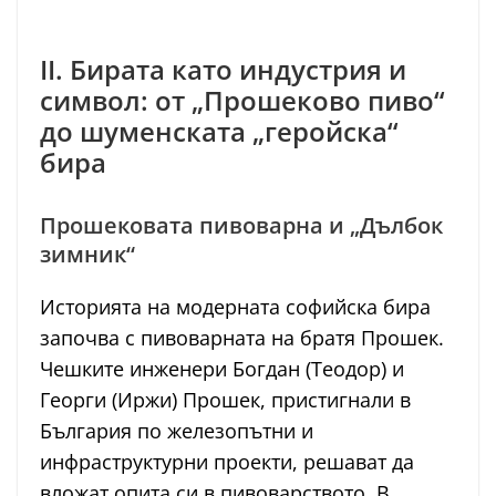
II. Бирата като индустрия и
символ: от „Прошеково пиво“
до шуменската „геройска“
бира
Прошековата пивоварна и „Дълбок
зимник“
Историята на модерната софийска бира
започва с пивоварната на братя Прошек.
Чешките инженери Богдан (Теодор) и
Георги (Иржи) Прошек, пристигнали в
България по железопътни и
инфраструктурни проекти, решават да
вложат опита си в пивоварството. В