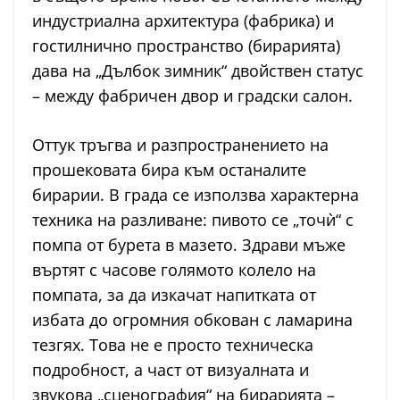
индустриална архитектура (фабрика) и
гостилнично пространство (бирарията)
дава на „Дълбок зимник“ двойствен статус
– между фабричен двор и градски салон.
Оттук тръгва и разпространението на
прошековата бира към останалите
бирарии. В града се използва характерна
техника на разливане: пивото се „точѝ“ с
помпа от бурета в мазето. Здрави мъже
въртят с часове голямото колело на
помпата, за да изкачат напитката от
избата до огромния обкован с ламарина
тезгях. Това не е просто техническа
подробност, а част от визуалната и
звукова „сценография“ на бирарията –