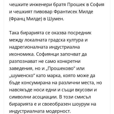
чешките инженери братя Прошек в София
и чешкият пивовар Франтисек Милде
(Франц Милде) в Шумен.
Така бирарията се оказва посредник
между локалната градска култура и
надрегионалната индустриална
икономика. Софиянци започват да
разпознават не само конкретни
заведения, но и „Прошеково“ или
„шуменско“ като марка, която може да
бъде консумирана на различни места, но
навсякъде носи едни и същи вкусови и
символни асоциации. В този смисъл
бирарията е и своеобразен шоурум на
индустриалната модерност.