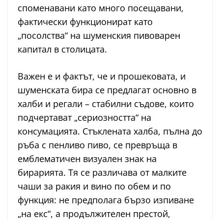
споменавани като много посещавани,
фактически функционират като
„посолства“ на шуменския пивоварен
капитал в столицата.
Важен е и фактът, че и прошековата, и
шуменската бира се предлагат основно в
халби и регали – стабилни съдове, които
подчертават „сериозността“ на
консумацията. Стъклената халба, пълна до
ръба с пенливо пиво, се превръща в
емблематичен визуален знак на
бирарията. Тя се различава от малките
чаши за ракия и вино по обем и по
функция: не предполага бързо изпиване
„на екс“, а продължителен престой,