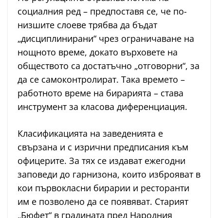
социалния ред – предпоставя се, че по-
низшите слоеве трябва да бъдат
„дисциплинирани“ чрез ограничаване на
нощното време, докато върховете на
обществото са достатъчно „отговорни“, за
да се самоконтролират. Така времето –
работното време на бирарията – става
инструмент за класова диференциация.
Класификацията на заведенията е
свързана и с изрични предписания към
офицерите. За тях се издават ежегодни
заповеди до гарнизона, които изброяват в
кои първокласни бирарии и ресторанти
им е позволено да се появяват. Старият
„Бюфет“ в градината пред Народния