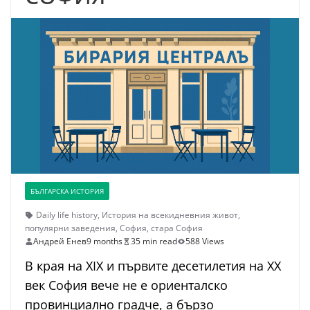
БЪЛГАРСКА ИСТОРИЯ
Daily life history
,
История на всекидневния живот
,
популярни заведения
,
София
,
стара София
Андрей Енев
9 months
35 min read
588 Views
В края на XIX и първите десетилетия на XX
век София вече не е ориенталско
провинциално градче, а бързо