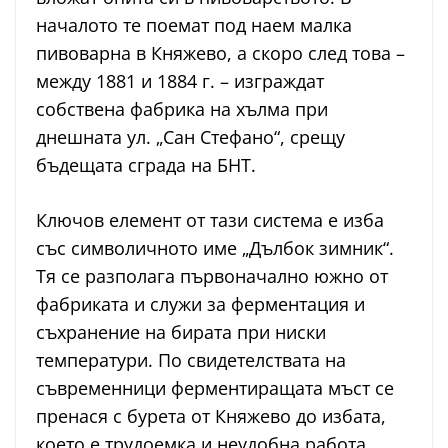
началото те поемат под наем малка
пивоварна в Княжево, а скоро след това –
между 1881 и 1884 г. – изграждат
собствена фабрика на хълма при
днешната ул. „Сан Стефано“, срещу
бъдещата сграда на БНТ.
Ключов елемент от тази система е изба
със символичното име „Дълбок зимник“.
Тя се разполага първоначално южно от
фабриката и служи за ферментация и
съхранение на бирата при ниски
температури. По свидетелствата на
съвременници ферментиращата мъст се
пренася с бурета от Княжево до избата,
което е трудоемка и неудобна работа,