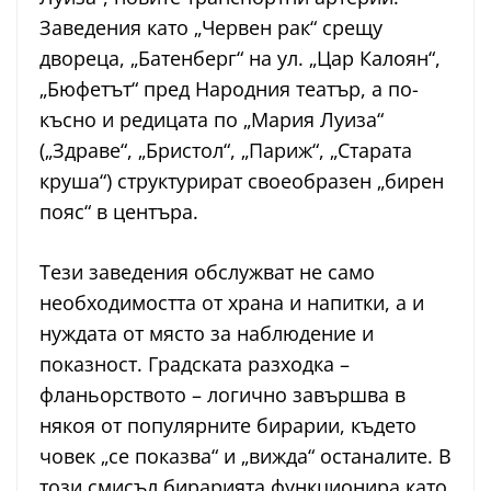
Заведения като „Червен рак“ срещу
двореца, „Батенберг“ на ул. „Цар Калоян“,
„Бюфетът“ пред Народния театър, а по-
късно и редицата по „Мария Луиза“
(„Здраве“, „Бристол“, „Париж“, „Старата
круша“) структурират своеобразен „бирен
пояс“ в центъра.
Тези заведения обслужват не само
необходимостта от храна и напитки, а и
нуждата от място за наблюдение и
показност. Градската разходка –
фланьорството – логично завършва в
някоя от популярните бирарии, където
човек „се показва“ и „вижда“ останалите. В
този смисъл бирарията функционира като