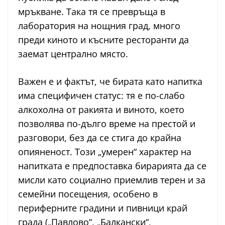
мръкване. Така тя се превръща в
лаборатория на нощния град, много
преди киното и късните ресторанти да
заемат централно място.
Важен е и фактът, че бирата като напитка
има специфичен статус: тя е по-слабо
алкохолна от ракията и виното, което
позволява по-дълго време на престой и
разговори, без да се стига до крайна
опияненост. Този „умерен“ характер на
напитката е предпоставка бирарията да се
мисли като социално приемлив терен и за
семейни посещения, особено в
периферните градини и пивници край
града („Павлово“, „Балкански“,