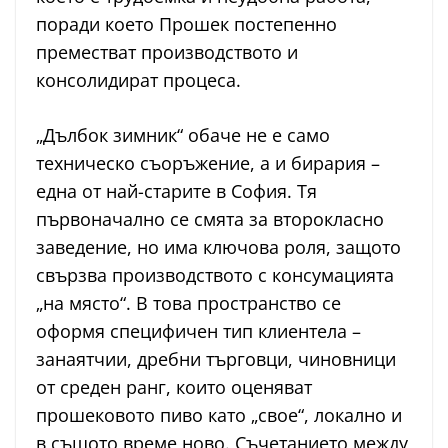
поради което Прошек постепенно
преместват производството и
консолидират процеса.
„Дълбок зимник“ обаче не е само
техническо съоръжение, а и бирария –
една от най-старите в София. Тя
първоначално се смята за второкласно
заведение, но има ключова роля, защото
свързва производството с консумацията
„на място“. В това пространство се
оформя специфичен тип клиентела –
занаятчии, дребни търговци, чиновници
от среден ранг, които оценяват
прошековото пиво като „свое“, локално и
в същото време ново. Съчетанието между