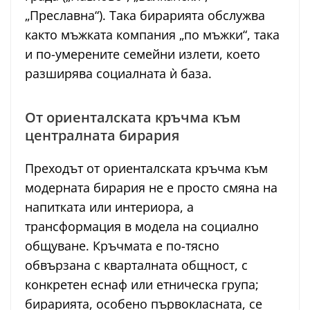
„Преславна“). Така бирарията обслужва
както мъжката компания „по мъжки“, така
и по-умерените семейни излети, което
разширява социалната ѝ база.
От ориенталската кръчма към
централната бирария
Преходът от ориенталската кръчма към
модерната бирария не е просто смяна на
напитката или интериора, а
трансформация в модела на социално
общуване. Кръчмата е по-тясно
обвързана с кварталната общност, с
конкретен еснаф или етническа група;
бирарията, особено първокласната, се