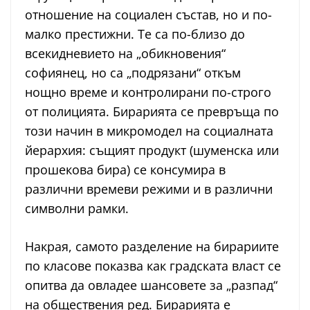
отношение на социален състав, но и по-
малко престижни. Те са по-близо до
всекидневието на „обикновения“
софиянец, но са „подрязани“ откъм
нощно време и контролирани по-строго
от полицията. Бирарията се превръща по
този начин в микромодел на социалната
йерархия: същият продукт (шуменска или
прошекова бира) се консумира в
различни времеви режими и в различни
символни рамки.
Накрая, самото разделение на бирариите
по класове показва как градската власт се
опитва да овладее шансовете за „разпад“
на обществения ред. Бирарията е