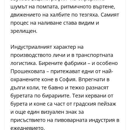
шумът на помпата, ритмичното въртене,
движението на халбите по тезгяха. Самият
процес на наливане става видим и
зрелищен.
Индустриалният характер на
производството личи и в транспортната
логистика. Бирените фабрики – и особено
Прошековата – притежават едни от най-
охранените коне в София. Впрегнати в
дълги коли, те бавно и тежко разнасят
буретата по бирариите. Тези кервани от
бурета и коне са част от градския пейзаж
и още един визуален знак за
присъствието на пивоварната индустрия в
ежедневието.