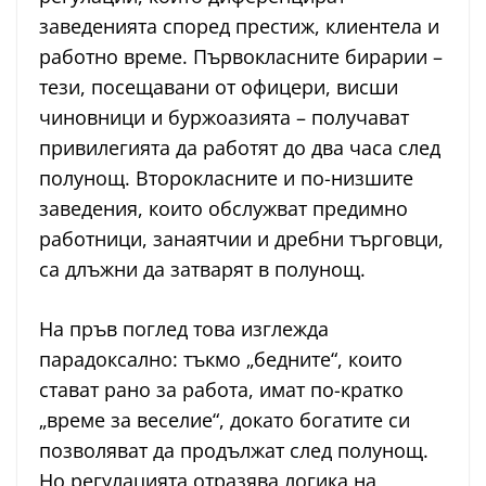
заведенията според престиж, клиентела и
работно време. Първокласните бирарии –
тези, посещавани от офицери, висши
чиновници и буржоазията – получават
привилегията да работят до два часа след
полунощ. Второкласните и по-низшите
заведения, които обслужват предимно
работници, занаятчии и дребни търговци,
са длъжни да затварят в полунощ.
На пръв поглед това изглежда
парадоксално: тъкмо „бедните“, които
стават рано за работа, имат по-кратко
„време за веселие“, докато богатите си
позволяват да продължат след полунощ.
Но регулацията отразява логика на