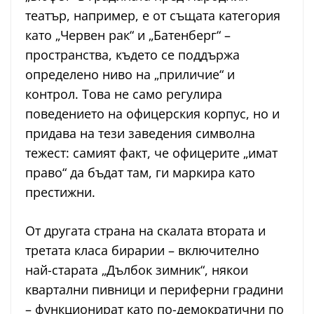
театър, например, е от същата категория
като „Червен рак“ и „Батенберг“ –
пространства, където се поддържа
определено ниво на „приличие“ и
контрол. Това не само регулира
поведението на офицерския корпус, но и
придава на тези заведения символна
тежест: самият факт, че офицерите „имат
право“ да бъдат там, ги маркира като
престижни.
От другата страна на скалата втората и
третата класа бирарии – включително
най-старата „Дълбок зимник“, някои
квартални пивници и периферни градини
– функционират като по-демократични по