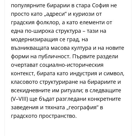
популярните бирарии в стара София не
просто като „адреси“ и куриози от
градския фолклор, а като елементи от
една по-широка структура – тази на
модернизиращия се град, на
възникващата масова култура и на новите
форми на публичност. Първите раздели
очертават социално-историческия
контекст, бирата като индустрия и символ,
класовото структуриране на бирариите и
всекидневните им ритуали; в следващите
(V–VIII) ще бъдат разгледани конкретните
заведения и тяхната „география“ в
градското пространство.