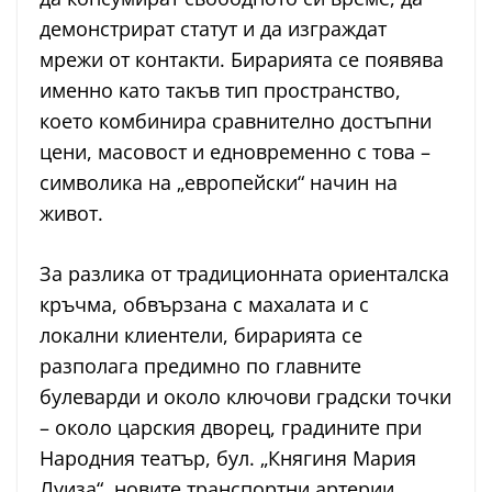
демонстрират статут и да изграждат
мрежи от контакти. Бирарията се появява
именно като такъв тип пространство,
което комбинира сравнително достъпни
цени, масовост и едновременно с това –
символика на „европейски“ начин на
живот.
За разлика от традиционната ориенталска
кръчма, обвързана с махалата и с
локални клиентели, бирарията се
разполага предимно по главните
булеварди и около ключови градски точки
– около царския дворец, градините при
Народния театър, бул. „Княгиня Мария
Луиза“, новите транспортни артерии.