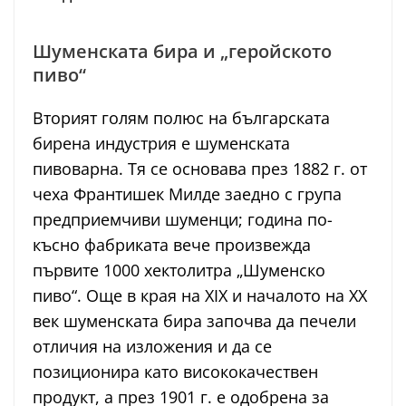
Шуменската бира и „геройското
пиво“
Вторият голям полюс на българската
бирена индустрия е шуменската
пивоварна. Тя се основава през 1882 г. от
чеха Франтишек Милде заедно с група
предприемчиви шуменци; година по-
късно фабриката вече произвежда
първите 1000 хектолитра „Шуменско
пиво“. Още в края на XIX и началото на XX
век шуменската бира започва да печели
отличия на изложения и да се
позиционира като висококачествен
продукт, а през 1901 г. е одобрена за