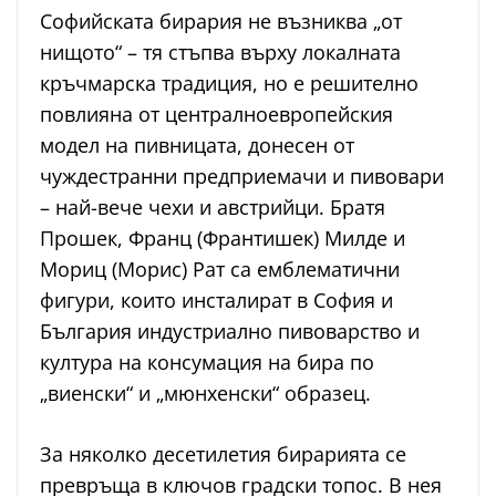
Софийската бирария не възниква „от
нищото“ – тя стъпва върху локалната
кръчмарска традиция, но е решително
повлияна от централноевропейския
модел на пивницата, донесен от
чуждестранни предприемачи и пивовари
– най-вече чехи и австрийци. Братя
Прошек, Франц (Франтишек) Милде и
Мориц (Морис) Рат са емблематични
фигури, които инсталират в София и
България индустриално пивоварство и
култура на консумация на бира по
„виенски“ и „мюнхенски“ образец.
За няколко десетилетия бирарията се
превръща в ключов градски топос. В нея