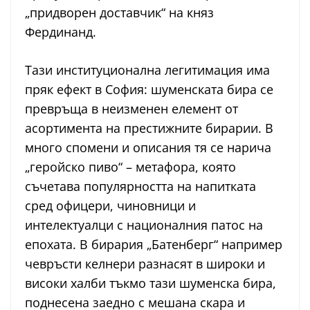
„придворен доставчик“ на княз
Фердинанд.
Тази институционална легитимация има
пряк ефект в София: шуменската бира се
превръща в неизменен елемент от
асортимента на престижните бирарии. В
много спомени и описания тя се нарича
„геройско пиво“ – метафора, която
съчетава популярността на напитката
сред офицери, чиновници и
интелектуалци с националния патос на
епохата. В бирария „Батенберг“ например
чевръсти келнери разнасят в широки и
високи халби тъкмо тази шуменска бира,
поднесена заедно с мешана скара и