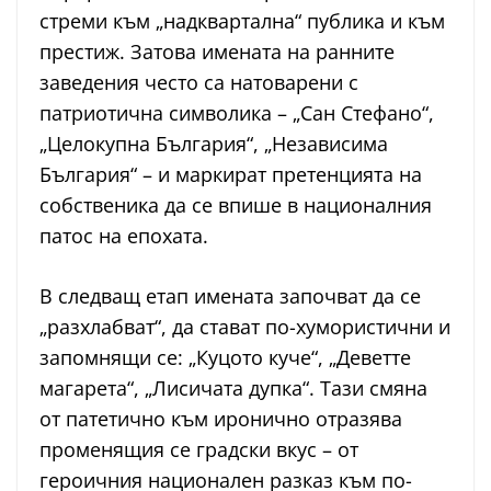
стреми към „надквартална“ публика и към
престиж. Затова имената на ранните
заведения често са натоварени с
патриотична символика – „Сан Стефано“,
„Целокупна България“, „Независима
България“ – и маркират претенцията на
собственика да се впише в националния
патос на епохата.
В следващ етап имената започват да се
„разхлабват“, да стават по-хумористични и
запомнящи се: „Куцото куче“, „Деветте
магарета“, „Лисичата дупка“. Тази смяна
от патетично към иронично отразява
променящия се градски вкус – от
героичния национален разказ към по-