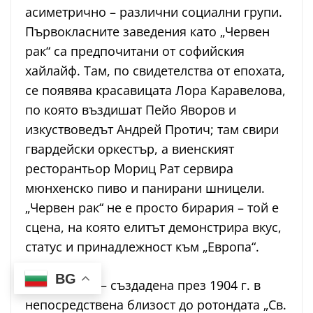
асиметрично – различни социални групи.
Първокласните заведения като „Червен
рак“ са предпочитани от софийския
хайлайф. Там, по свидетелства от епохата,
се появява красавицата Лора Каравелова,
по която въздишат Пейо Яворов и
изкуствоведът Андрей Протич; там свири
гвардейски оркестър, а виенският
ресторантьор Мориц Рат сервира
мюнхенско пиво и панирани шницели.
„Червен рак“ не е просто бирария – той е
сцена, на която елитът демонстрира вкус,
статус и принадлежност към „Европа“.
BG
„Батенберг“ – създадена през 1904 г. в
непосредствена близост до ротондата „Св.