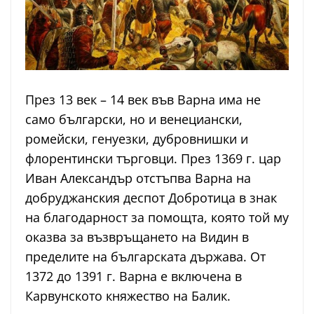
През 13 век – 14 век във Варна има не
само български, но и венециански,
ромейски, генуезки, дубровнишки и
флорентински търговци. През 1369 г. цар
Иван Александър отстъпва Варна на
добруджанския деспот Добротица в знак
на благодарност за помощта, която той му
оказва за възвръщането на Видин в
пределите на българската държава. От
1372 до 1391 г. Варна е включена в
Карвунското княжество на Балик.