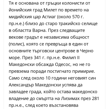
Тя е основана от гръцки колонисти от
йонийския град Милет по времето на
мидийския цар Астиаг (около 570 г.
пр.н.е.) близо до старо тракийско селище
в областта Варна. През следващите
векове градът е независима общност
(полис), която се превръща в един от
основните търговски центрове в Черно
море. През 341 г. пр.н.е. Филип II
Македонски обсажда Одесос, но не го
превзема поради постигнато примирие.
Само след около 10 години неговият син
Александър Македонски успява да
завладее града, който остава македонско
владение до смъртта на Лизимах през 281
пр.н.е., след което възстановява