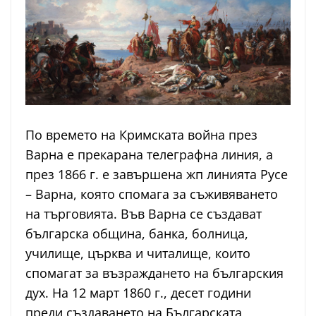
По времето на Кримската война през
Варна е прекарана телеграфна линия, а
през 1866 г. е завършена жп линията Русе
– Варна, която спомага за съживяването
на търговията. Във Варна се създават
българска община, банка, болница,
училище, църква и читалище, които
спомагат за възраждането на българския
дух. На 12 март 1860 г., десет години
преди създаването на Българската