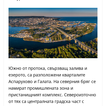
Южно от протока, свързващ залива и
езерото, са разположени кварталите
Аспарухово и Галата. На северния бряг се
намират промишлената зона и
пристанищният комплекс. Североизточно
от тях са централната градска част с