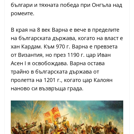
българи и тяхната победа при Онгъла над
ромеите.
В края на 8 век Варна е вече в пределите
на българската държава, когато на власт е
хан Кардам. Към 970 г. Варна е превзета
от Византия, но през 1190 г. цар Иван
Асен I я освобождава. Варна остава
трайно в българската държава от
пролетта на 1201 г., когато цар Калоян
наново си възвръща града.