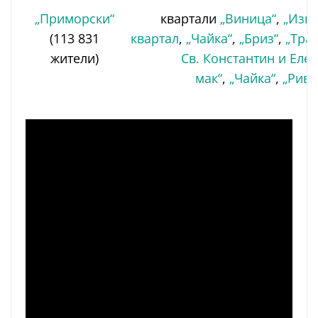
„Приморски“
квартали
„Виница“
,
„Изгр
(113 831
квартал
,
„Чайка“
,
„Бриз“
,
„Трак
жители)
Св. Константин и Елен
мак“
,
„Чайка“
,
„Риви