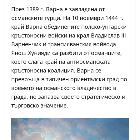
През 1389 г. Варна е завладяна от
османските турци. На 10 ноември 1444 г.
край Варна обединените полско-унгарски
кръстоносни войски на крал Владислав III
Варненчик и трансилванския войвода
Янош Хунияди са разбити от османците,
което слага край на антиосманската
кръстоносна коалиция. Варна се
превръща в типичен ориенталски град по
времето на османското владичество в
града, но запазва своето стратегическо и
търговско значение.