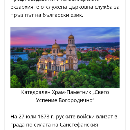
екзархия, е отслужена църковна служба за
пръв път на български език.
Катедрален Храм-Паметник „Свето
Успение Богородично“
На 27 юли 1878 г. руските войски влизат в
града по силата на Санстефанския