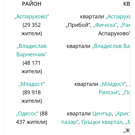
РАЙОН
КВА
„Аспарухово“
квартали
„Аспарухов
(29 352
„Прибой“,
„Фичоза”
,
„Раки
жители)
Аспарухово“, 
„Владислав
квартали
„Владислав Вар
Варненчик“
(48 171
жители)
„Младост“
квартали
„Младост“
,
„
(89 918
Рилски“
,
„Поб
жители)
„Одесос“
(88
квартали
Център
,
„Христо
437 жители)
пазар”
,
Гръцки квартал
,
„Ма
„Ж.П