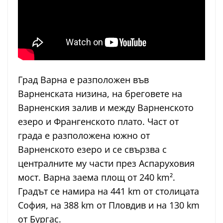
Град Варна е разположен във
Варненската низина, на бреговете на
Варненския залив и между Варненското
езеро и Франгенското плато. Част от
града е разположена южно от
Варненското езеро и се свързва с
централните му части през Аспаруховия
мост. Варна заема площ от 240 km².
Градът се намира на 441 km от столицата
София, на 388 km от Пловдив и на 130 km
от Бургас.