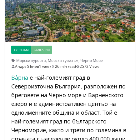
ТУРИЗЪМ
БЪЛГАРИЯ
Морски курорти
,
Морски туризъм
,
Черно Море
Андрей Енев
1 week
26 min read
2572 Views
Ва̀рна
е най-големият град в
Североизточна България, разположен по
бреговете на Черно море и Варненското
езеро и е административен център на
едноименните община и област. Той е
най-големият град по българското
Черноморие, както и трети по големина в
страната с население около 400 000 души