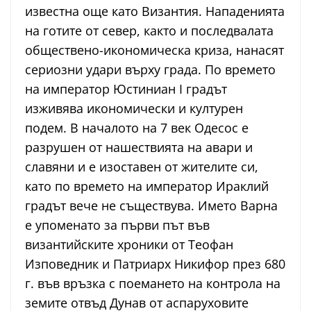
известна още като Византия. Нападенията
на готите от север, както и последвалата
обществено-икономическа криза, нанасят
сериозни удари върху града. По времето
на император Юстиниан I градът
изживява икономически и културен
подем. В началото на 7 век Одесос е
разрушен от нашествията на авари и
славяни и е изоставен от жителите си,
като по времето на император Ираклий
градът вече не съществува. Името Варна
е упоменато за първи път във
византийските хроники от Теофан
Изповедник и Патриарх Никифор през 680
г. във връзка с поемането на контрола на
земите отвъд Дунав от аспаруховите