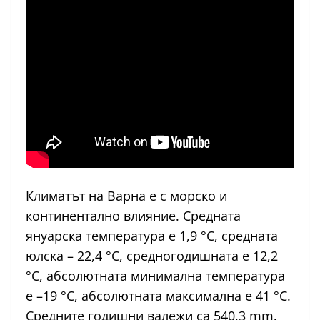
Климатът на Варна е с морско и
континентално влияние. Средната
януарска температура е 1,9 °С, средната
юлска – 22,4 °С, средногодишната е 12,2
°С, абсолютната минимална температура
е –19 °С, абсолютната максимална е 41 °С.
Средните годишни валежи са 540,3 mm.