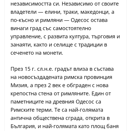
независимостта си. Независимо от своите
владетели — елини, траки, македонци, а
по-късно и римляни — Одесос остава
винаги град със самостоятелно
управление, с развита култура, търговия и
занаяти, както и селище с традиции в
сеченето на монети.
През 15 г. сл.н.е. градът влиза в състава
на новосъздадената римска провинция
Мизия, а през 2 век е обграден с нова
крепостна стена от римляните. Един от
паметниците на древния Одесос са
Римските терми. Те са най-голямата
антична обществена сграда, открита в
България, и най-голямата като площ баня