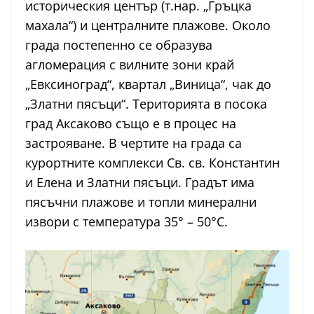
историческия център (т.нар. „Гръцка
махала“) и централните плажове. Около
града постепенно се образува
агломерация с вилните зони край
„Евксиноград“, квартал „Виница“, чак до
„Златни пясъци“. Територията в посока
град Аксаково също е в процес на
застрояване. В чертите на града са
курортните комплекси Св. св. Константин
и Елена и Златни пясъци. Градът има
пясъчни плажове и топли минерални
извори с температура 35° – 50°C.