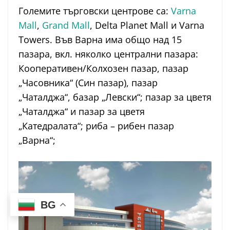
Големите търговски центрове са:
Varna
Mall
,
Grand Mall
, Delta Planet Mall и Varna
Towers. Във Варна има общо над 15
пазара, вкл. няколко централни пазара:
Кооперативен/Колхозен пазар, пазар
„Часовника“ (Син пазар), пазар
„Чаталджа“, базар „Левски“; пазар за цветя
„Чаталджа“ и пазар за цветя
„Катедралата“; риба – рибен пазар
„Варна“;
BG