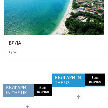
БЯЛА
1 year
БЪЛГАРИ IN
Виж
всичко
THE US
БЪЛГАРИ
Виж
всичко
IN THE UK