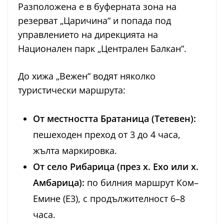
Разположена е в буферната зона на
резерват „Царичина“ и попада под
управлението на дирекцията на
Национален парк „Централен Балкан“.
До хижа „Вежен“ водят няколко
туристически маршрута:
От местността Братаница (Тетевен):
пешеходен преход от 3 до 4 часа,
жълта маркировка.
От село Рибарица (през х. Ехо или х.
Амбарица):
по билния маршрут Ком–
Емине (E3), с продължителност 6–8
часа.