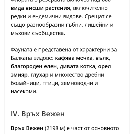
вида висши растения
, включително
редки и ендемични видове. Срещат се
също разнообразни гъбни, лишейни и
мъхови съобщества.
Фауната е представена от характерни за
Балкана видове:
кафява мечка, вълк,
благороден елен, дивата котка, орел
змияр, глухар
и множество дребни
бозайници, птици, земноводни и
насекоми.
IV. Връх Вежен
Връх Вежен
(2198 м) е част от основното