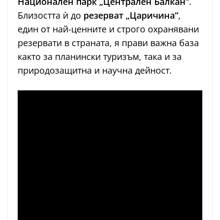
Национален парк „Централен Балкан“
.
Близостта ѝ до
резерват „Царичина“
,
един от най-ценните и строго охранявани
резервати в страната, я прави важна база
както за планински туризъм, така и за
природозащитна и научна дейност.