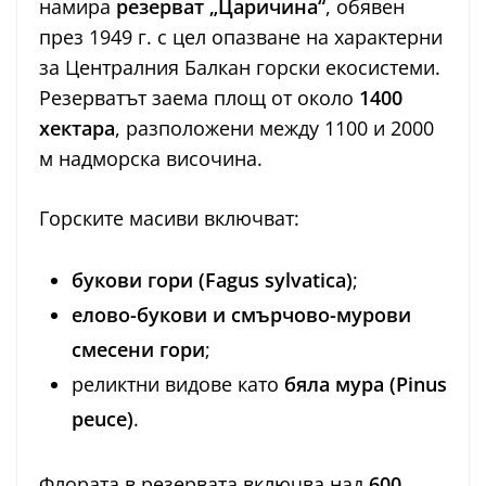
намира
резерват „Царичина“
, обявен
през 1949 г. с цел опазване на характерни
за Централния Балкан горски екосистеми.
Резерватът заема площ от около
1400
хектара
, разположени между 1100 и 2000
м надморска височина.
Горските масиви включват:
букови гори (Fagus sylvatica)
;
елово-букови и смърчово-мурови
смесени гори
;
реликтни видове като
бяла мура (Pinus
peuce)
.
Флората в резервата включва над
600