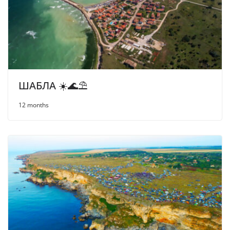
ШАБЛА ☀️🌊⛱
12 months