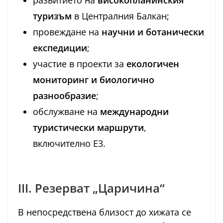
развитието на
високопланинския
туризъм
в Централния Балкан;
провеждане на
научни и ботанически
експедиции
;
участие в проекти за
екологичен
мониторинг и биологично
разнообразие
;
обслужване на
международни
туристически маршрути
,
включително Е3.
III. Резерват „Царичина“
В непосредствена близост до хижата се