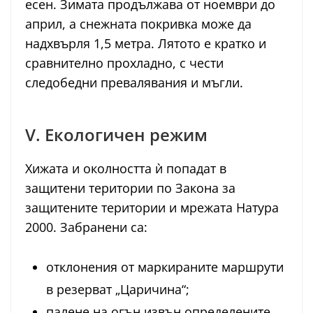
есен. Зимата продължава от ноември до
април, а снежната покривка може да
надхвърля 1,5 метра. Лятото е кратко и
сравнително прохладно, с чести
следобедни превалявания и мъгли.
V. Екологичен режим
Хижата и околността ѝ попадат в
защитени територии по Закона за
защитените територии и мрежата Натура
2000. Забранени са:
отклонения от маркираните маршрути
в резерват „Царичина“;
палене на огън извън определените