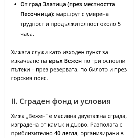
От град Златица (през местността
Песочница):
маршрут с умерена
трудност и продължителност около 5
часа.
Хижата служи като изходен пункт за
изкачване на
връх Вежен
по три основни
пътеки – през резервата, по билото и през
горския пояс.
II. Сграден фонд и условия
Хижа „Вежен“ е масивна двуетажна сграда,
изградена от камък и дърво. Разполага с
приблизително
40 легла
, организирани в