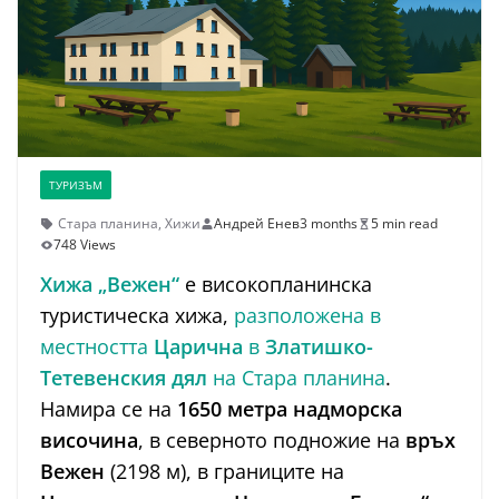
ТУРИЗЪМ
Стара планина
,
Хижи
Андрей Енев
3 months
5 min read
748 Views
Хижа „Вежен“
е високопланинска
туристическа хижа,
разположена в
местността
Царична
в
Златишко-
Тетевенския дял
на Стара планина
.
Намира се на
1650 метра надморска
височина
, в северното подножие на
връх
Вежен
(2198 м), в границите на