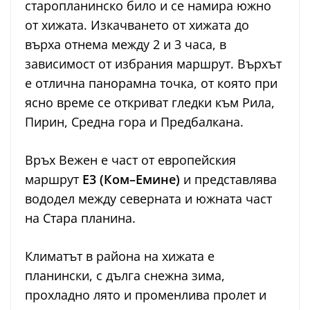
старопланинско било и се намира южно
от хижата. Изкачването от хижата до
върха отнема между 2 и 3 часа, в
зависимост от избрания маршрут. Върхът
е отлична панорамна точка, от която при
ясно време се откриват гледки към Рила,
Пирин, Средна гора и Предбалкана.
Връх Вежен е част от европейския
маршрут
Е3 (Ком–Емине)
и представлява
вододел между северната и южната част
на Стара планина.
Климатът в района на хижата е
планински, с дълга снежна зима,
прохладно лято и променлива пролет и