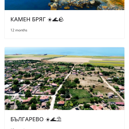
КАМЕН БРЯГ ☀️🌊🪨
12 months
БЪЛГАРЕВО ☀️🌊⛱