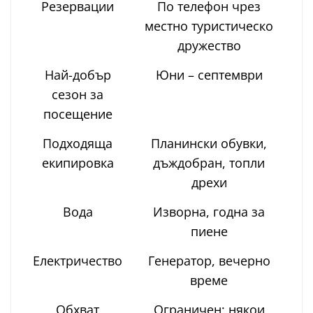
Резервации
По телефон чрез
местно туристическо
дружество
Най-добър
Юни – септември
сезон за
посещение
Подходяща
Планински обувки,
екипировка
дъждобран, топли
дрехи
Вода
Изворна, годна за
пиене
Електричество
Генератор, вечерно
време
Обхват
Ограничен; някои