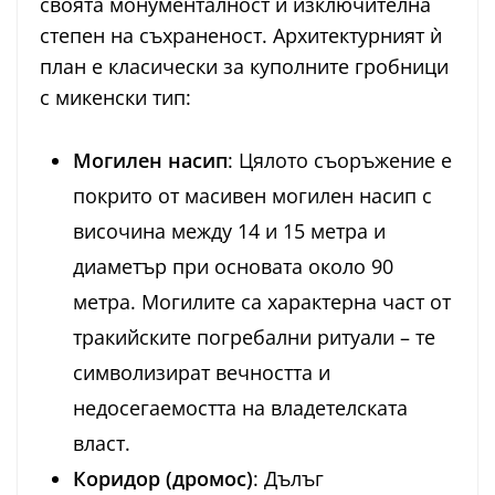
своята монументалност и изключителна
степен на съхраненост. Архитектурният ѝ
план е класически за куполните гробници
с микенски тип:
Могилен насип
: Цялото съоръжение е
покрито от масивен могилен насип с
височина между 14 и 15 метра и
диаметър при основата около 90
метра. Могилите са характерна част от
тракийските погребални ритуали – те
символизират вечността и
недосегаемостта на владетелската
власт.
Коридор (дромос)
: Дълъг