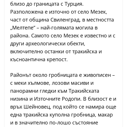
близо до границата с Турция.
Разположена е източно от село Мезек,
част от община Свиленград, в местността
„Мелтепе“ – най-голямата могила в
района. Самото село Мезек е известно и с
други археологически обекти,
включително останки от тракийска и
късноантична крепост.
Районът около гробницата е живописен –
с меки хълмове, лозови масиви и
панорамни гледки към Тракийската
низина и Източните Родопи. В близост е и
връх Шейновец, под който се намира още
една тракийска куполна гробница, макар
и в значително по-лошо състояние