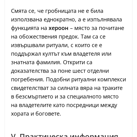
Смята се, че гробницата не е била
използвана еднократно, а е изпълнявала
функцията на
хероон
– място за почитане
на обожествения предок. Там са се
извършвали ритуали, с които се е
поддържал култът към владетеля или
знатната фамилия. Открити са
доказателства за поне шест отделни
погребения. Подобни ритуални комплекси
свидетелстват за силната вяра на траките
в безсмъртието и за специалното място
на владетелите като посредници между
хората и боговете.
V. Практическа информация