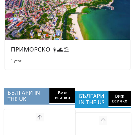
ПРИМОРСКО ☀️🌊⛱
1 year
БЪЛГАРИ IN
Виж
БЪЛГАРИ
Виж
всичко
THE UK
всичко
IN THE US