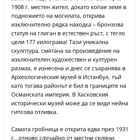
1908 г. местен жител, докато копае земя в
подножието на могилата, открива
изключително рядка находка – бронзова
статуя на глиган в естествен ръст, с тегло
цели 177 килограма! Тази уникална
скулптура, смятана за произведение на
изключителен художествен и културен
размах, е изнесена и днес се съхранява в
Археологическия музей в Истанбул, тъй
като тогава районът е бил в границите на
Османската империя. В Хасковския
исторически музей може да се види нейна
гипсова отливка.
Самата гробница е открита едва през 1931
г., отново случайно от местни селяни.