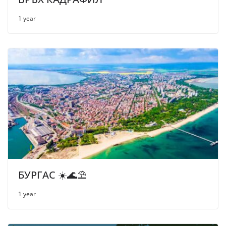
1 year
БУРГАС ☀️🌊⛱
1 year