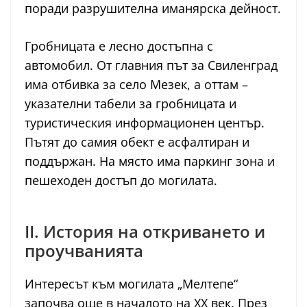
поради разрушителна иманярска дейност.
Гробницата е лесно достъпна с
автомобил. От главния път за Свиленград
има отбивка за село Мезек, а оттам –
указателни табели за гробницата и
туристическия информационен център.
Пътят до самия обект е асфалтиран и
поддържан. На място има паркинг зона и
пешеходен достъп до могилата.
II. История на откриването и
проучванията
Интересът към могилата „Мелтепе“
започва още в началото на XX век. През