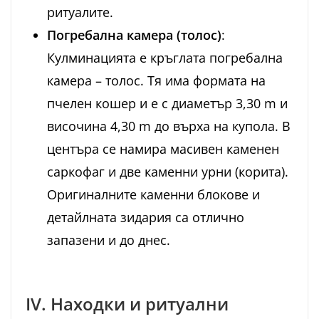
ритуалите.
Погребална камера (толос)
:
Кулминацията е кръглата погребална
камера – толос. Тя има формата на
пчелен кошер и е с диаметър 3,30 m и
височина 4,30 m до върха на купола. В
центъра се намира масивен каменен
саркофаг и две каменни урни (корита).
Оригиналните каменни блокове и
детайлната зидария са отлично
запазени и до днес.
IV. Находки и ритуални