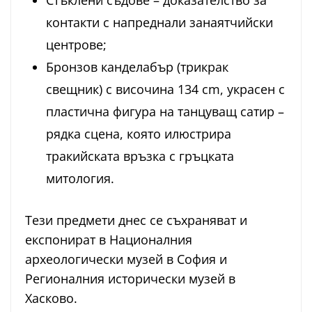
Стъклени съдове – доказателство за
контакти с напреднали занаятчийски
центрове;
Бронзов канделабър (трикрак
свещник) с височина 134 cm, украсен с
пластична фигура на танцуващ сатир –
рядка сцена, която илюстрира
тракийската връзка с гръцката
митология.
Тези предмети днес се съхраняват и
експонират в Националния
археологически музей в София и
Регионалния исторически музей в
Хасково.