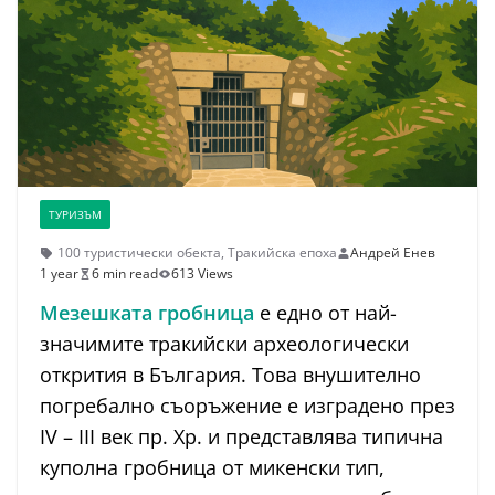
ТУРИЗЪМ
100 туристически обекта
,
Тракийска епоха
Андрей Енев
1 year
6 min read
613 Views
Мезешката гробница
е едно от най-
значимите тракийски археологически
открития в България. Това внушително
погребално съоръжение е изградено през
IV – III век пр. Хр. и представлява типична
куполна гробница от микенски тип,