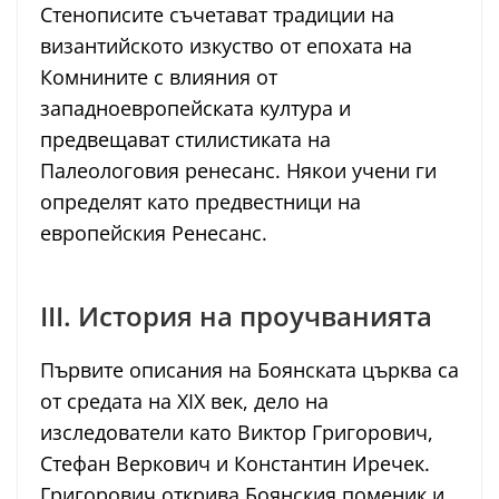
Стенописите съчетават традиции на
византийското изкуство от епохата на
Комнините с влияния от
западноевропейската култура и
предвещават стилистиката на
Палеологовия ренесанс. Някои учени ги
определят като предвестници на
европейския Ренесанс.
III. История на проучванията
Първите описания на Боянската църква са
от средата на XIX век, дело на
изследователи като Виктор Григорович,
Стефан Веркович и Константин Иречек.
Григорович открива Боянския поменик и