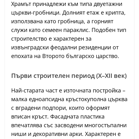
Храмът принадлежи към типа двуетажни
църкви-гробници. Долният етаж е крипта,
използвана като гробница, а горният
служи като семеен параклис. Подобен тип
строителство е характерен за
извънградски феодални резиденции от
епохата на Второто българско царство.
Първи строителен период (X–XII век)
Най-старата част е източната постройка –
малка едноапсидна кръстокуполна църква
с вградени подпори, които оформят
вписан кръст. Фасадната пластика
впечатлява със засводени многостъпални
ниши и декоративни арки. Характерен е