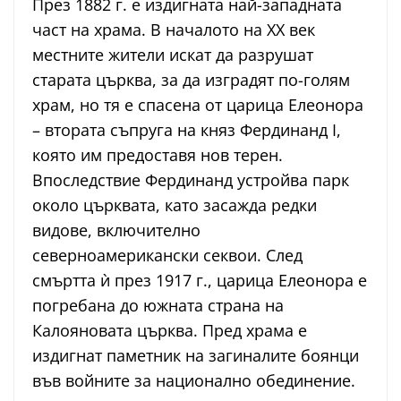
През 1882 г. е издигната най-западната
част на храма. В началото на XX век
местните жители искат да разрушат
старата църква, за да изградят по-голям
храм, но тя е спасена от царица Елеонора
– втората съпруга на княз Фердинанд I,
която им предоставя нов терен.
Впоследствие Фердинанд устройва парк
около църквата, като засажда редки
видове, включително
северноамерикански секвои. След
смъртта ѝ през 1917 г., царица Елеонора е
погребана до южната страна на
Калояновата църква. Пред храма е
издигнат паметник на загиналите боянци
във войните за национално обединение.