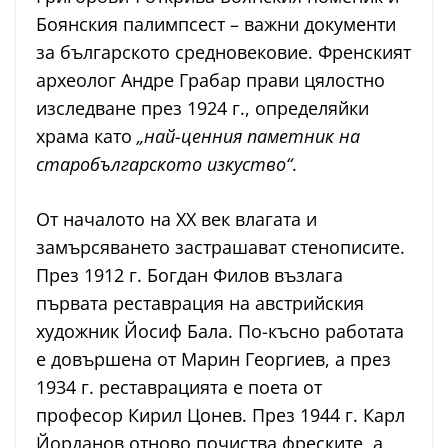
Боянския палимпсест – важни документи
за българското средновековие. Френският
археолог Андре Грабар прави цялостно
изследване през 1924 г., определяйки
храма като
„най-ценния паметник на
старобългарското изкуство“
.
От началото на XX век влагата и
замърсяването застрашават стенописите.
През 1912 г. Богдан Филов възлага
първата реставрация на австрийския
художник Йосиф Бала. По-късно работата
е довършена от Марин Георгиев, а през
1934 г. реставрацията е поета от
професор Кирил Цонев. През 1944 г. Карл
Йорданов отново почиства фреските, а