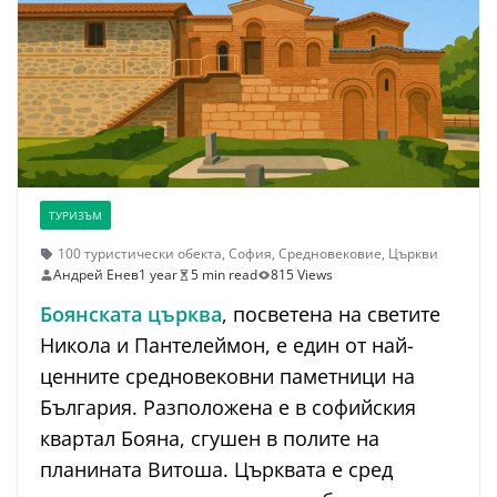
ТУРИЗЪМ
100 туристически обекта
,
София
,
Средновековие
,
Църкви
Андрей Енев
1 year
5 min read
815 Views
Боянската църква
, посветена на светите
Никола и Пантелеймон, е един от най-
ценните средновековни паметници на
България. Разположена е в софийския
квартал Бояна, сгушен в полите на
планината Витоша. Църквата е сред