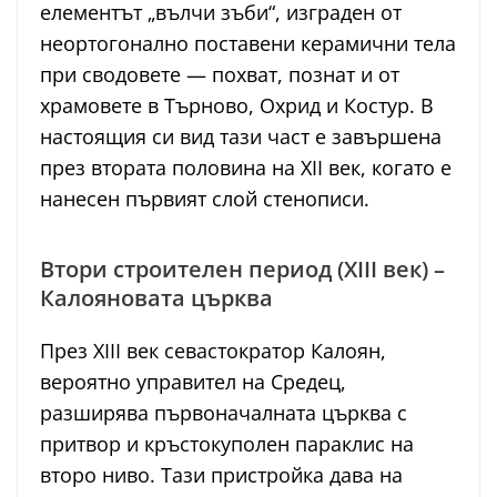
елементът „вълчи зъби“, изграден от
неортогонално поставени керамични тела
при сводовете — похват, познат и от
храмовете в Търново, Охрид и Костур. В
настоящия си вид тази част е завършена
през втората половина на XII век, когато е
нанесен първият слой стенописи.
Втори строителен период (XIII век) –
Калояновата църква
През XIII век севастократор Калоян,
вероятно управител на Средец,
разширява първоначалната църква с
притвор и кръстокуполен параклис на
второ ниво. Тази пристройка дава на