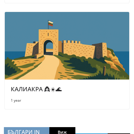
КАЛИАКРА 👸☀️🌊
1 year
БЪЛГАРИ IN
Виж