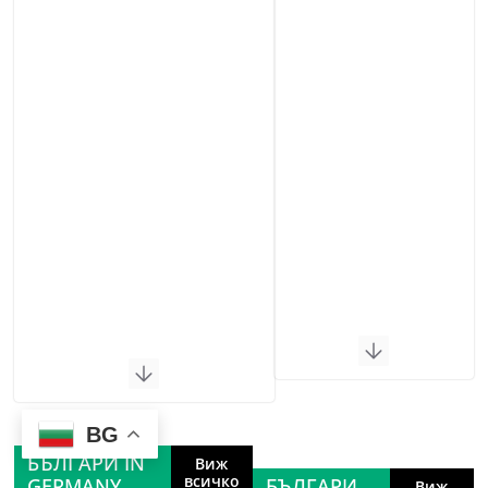
BG
БЪЛГАРИ IN
Виж
всичко
GERMANY
БЪЛГАРИ
Виж