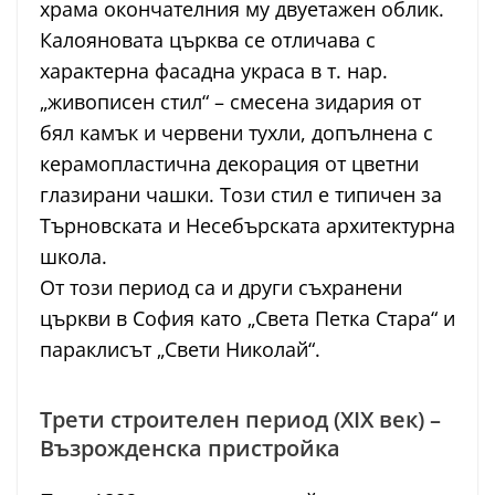
храма окончателния му двуетажен облик.
Калояновата църква се отличава с
характерна фасадна украса в т. нар.
„живописен стил“ – смесена зидария от
бял камък и червени тухли, допълнена с
керамопластична декорация от цветни
глазирани чашки. Този стил е типичен за
Търновската и Несебърската архитектурна
школа.
От този период са и други съхранени
църкви в София като „Света Петка Стара“ и
параклисът „Свети Николай“.
Трети строителен период (XIX век) –
Възрожденска пристройка