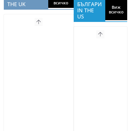
всичко
THE UK
БЪЛГАРИ
Виж
IN THE
всичко
US