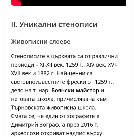
II. Уникални стенописи
Живописни слоеве
Стенописите в църквата са от различни
периоди – XI-XII век, 1259 г., XIV век, XVI-
XVII век и 1882 г. Най-ценни са
световноизвестните фрески от 1259 г.,
дело на т. нар.
Боянски майстор
и
неговата школа, причислявана към
Търновската живописна школа.
Смята се, че един от зографите е
Димитрий Зограф, а през 2016 г.
археолози откриват надпис върху