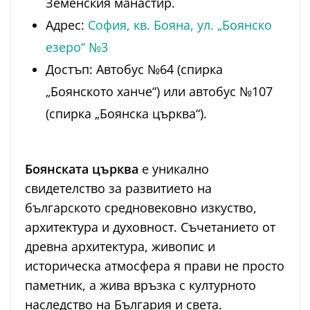
Земенския манастир.
Адрес:
София, кв. Бояна, ул. „Боянско
езеро“ №3
Достъп: Автобус №64 (спирка
„Боянското ханче“) или автобус №107
(спирка „Боянска църква“).
Боянската църква
е уникално
свидетелство за развитието на
българското средновековно изкуство,
архитектура и духовност. Съчетанието от
древна архитектура, живопис и
историческа атмосфера я прави не просто
паметник, а жива връзка с културното
наследство на България и света.