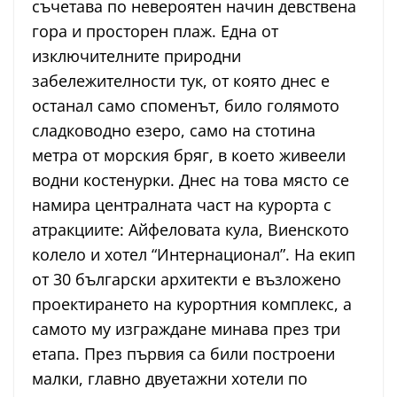
съчетава по невероятен начин девствена
гора и просторен плаж. Една от
изключителните природни
забележителности тук, от която днес е
останал само споменът, било голямото
сладководно езеро, само на стотина
метра от морския бряг, в което живеели
водни костенурки. Днес на това място се
намира централната част на курорта с
атракциите: Айфеловата кула, Виенското
колело и хотел “Интернационал”. На екип
от 30 български архитекти е възложено
проектирането на курортния комплекс, а
самото му изграждане минава през три
етапа. През първия са били построени
малки, главно двуетажни хотели по