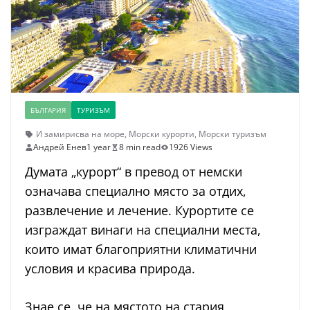
БЪЛГАРИЯ
ТУРИЗЪМ
И замирисва на море
,
Морски курорти
,
Морски туризъм
Андрей Енев
1 year
8 min read
1926 Views
Думата „курорт“ в превод от немски
означава специално място за отдих,
развлечение и лечение. Курортите се
изграждат винаги на специални места,
които имат благоприятни климатични
условия и красива природа.
Знае се, че на мястото на стария