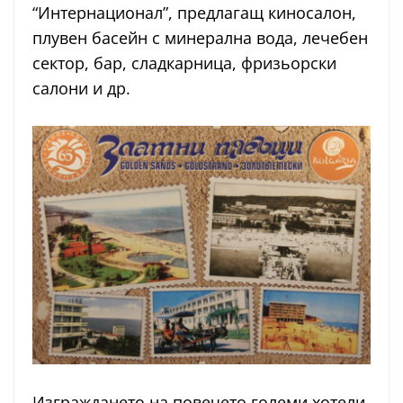
“Интернационал”, предлагащ киносалон,
плувен басейн с минерална вода, лечебен
сектор, бар, сладкарница, фризьорски
салони и др.
Изграждането на повечето големи хотели