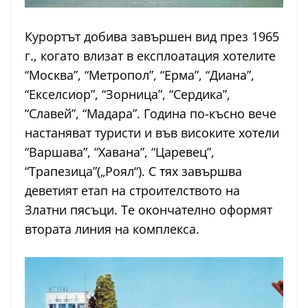
Курортът добива завършен вид през 1965
г., когато влизат в експлоатация хотелите
“Москва”, “Метропол”, “Ерма”, “Диана”,
“Екселсиор”, “Зорница”, “Сердика”,
“Славей”, “Мадара”. Година по-късно вече
настаняват туристи и във високите хотели
“Варшава”, “Хавана”, “Царевец”,
“Трапезица”(„Роял“). С тях завършва
деветият етап на строителството на
Златни пясъци. Те окончателно оформят
втората линия на комплекса.