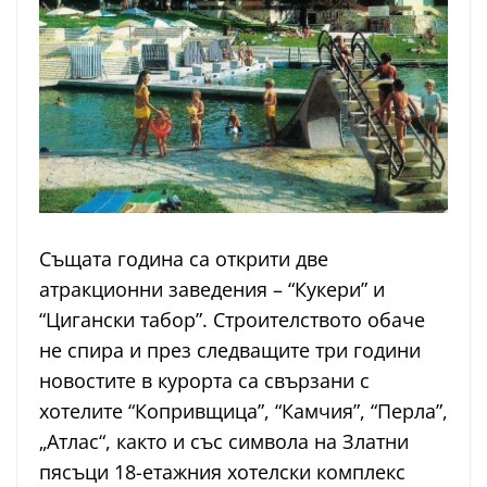
Същата година са открити две
атракционни заведения – “Кукери” и
“Цигански табор”. Строителството обаче
не спира и през следващите три години
новостите в курорта са свързани с
хотелите “Копривщица”, “Камчия”, “Перла”,
„Атлас“, както и със символа на Златни
пясъци 18-етажния хотелски комплекс