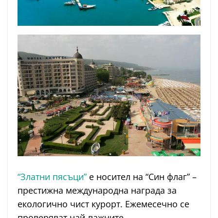
“Златни пясъци”
е носител на “Син флаг” –
престижна международна награда за
екологично чист курорт. Ежемесечно се
проверяват най-важните