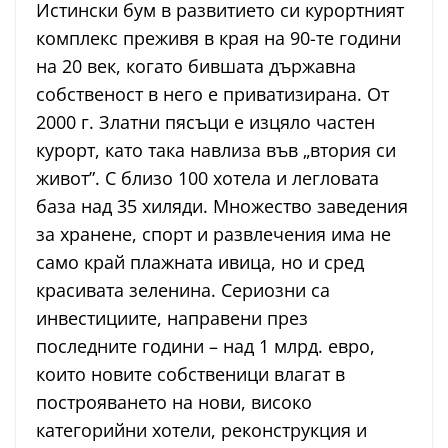
Истински бум в развитието си курортният
комплекс преживя в края на 90-те години
на 20 век, когато бившата държавна
собственост в него е приватизирана. От
2000 г. Златни пясъци е изцяло частен
курорт, като така навлиза във „втория си
живот”. С близо 100 хотела и легловата
база над 35 хиляди. Множество заведения
за хранене, спорт и развлечения има не
само край плажната ивица, но и сред
красивата зеленина. Сериозни са
инвестициите, направени през
последните години – над 1 млрд. евро,
които новите собственици влагат в
построяването на нови, високо
категорийни хотели, реконструкция и