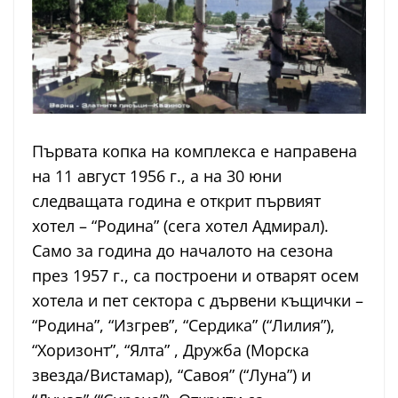
Първата копка на комплекса е направена
на 11 август 1956 г., а на 30 юни
следващата година е открит първият
хотел – “Родина” (сега хотел Адмирал).
Само за година до началото на сезона
през 1957 г., са построени и отварят осем
хотела и пет сектора с дървени къщички –
“Родина”, “Изгрев”, “Сердика” (“Лилия”),
“Хоризонт”, “Ялта” , Дружба (Морска
звезда/Вистамар), “Савоя” (“Луна”) и