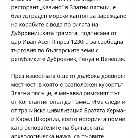
ресторант „Казино“ в Златни пясъци, е
бил изграден морски кантон за зареждане
на корабите с вода по силата на
Дубровнишката грамота, подписана от
цар Иван Асен II през 1230г., за свободна
търговия по българските земи с
републиките Дубровник, Генуа и Венеция.
През известната още от дълбока древност
местност, в която е разположен курортът
Златни пясъци, е минавал римският път
от Константинопол до Томис. Има следи и
от тракийска цивилизация Братята Херман
и Карел Шкорпил, които историята помни
като основателите на българската
археологическа наука, са първите