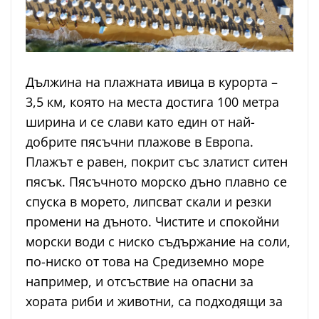
Дължина на плажната ивица в курорта –
3,5 км, която на места достига 100 метра
ширина и се слави като един от най-
добрите пясъчни плажове в Европа.
Плажът е равен, покрит със златист ситен
пясък. Пясъчното морско дъно плавно се
спуска в морето, липсват скали и резки
промени на дъното. Чистите и спокойни
морски води с ниско съдържание на соли,
по-ниско от това на Средиземно море
например, и отсъствие на опасни за
хората риби и животни, са подходящи за