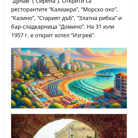
“Дунав” (“Сирена”). Открити са
ресторантите “Калиакра”, “Морско око”,
“Казино”, “Старият дъб”, “Златна рибка” и
бар-сладкарница “Домино”. На 31 юли
1957 г. е открит хотел “Изгрев”.