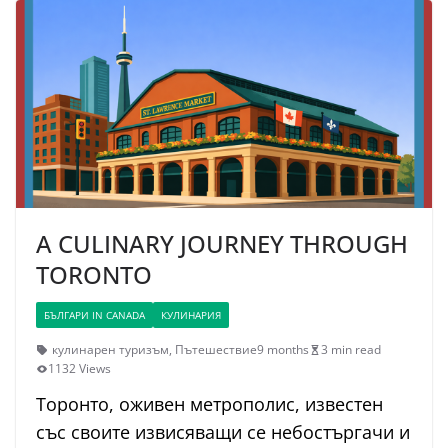
A CULINARY JOURNEY THROUGH
TORONTO
БЪЛГАРИ IN CANADA
КУЛИНАРИЯ
кулинарен туризъм
,
Пътешествие
9 months
3 min read
1132 Views
Торонто, оживен метрополис, известен
със своите извисяващи се небостъргачи и