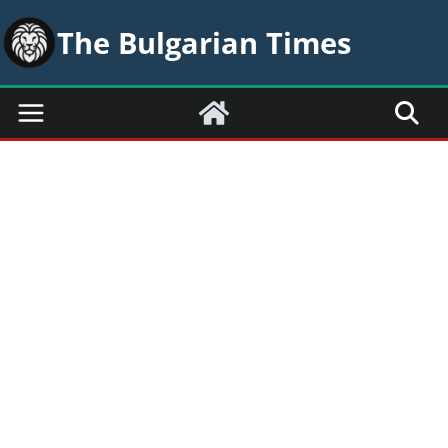
Skip
The Bulgarian Times
to
content