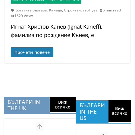
Богатите българи
,
Канада
,
Строителство
1 year
6 min read
1629 Views
Игнат Христов Канев (Ignat Kaneff),
фамилия по рождение Кънев, е
Прочети повече
БЪЛГАРИ IN
Виж
БЪЛГАРИ
всичко
THE UK
Виж
IN THE
всичко
US