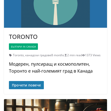
TORONTO
БЪЛГАРИ IN CANADA
Toronto
,
канадски градове
8 months
2 min read
1373 Views
Модерен, пулсиращ и космополитен,
Торонто е най-големият град в Канада
Прочети повече