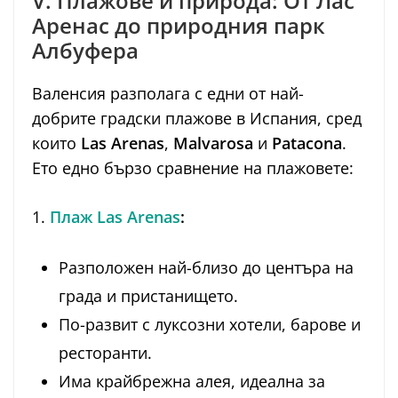
V. Плажове и природа: От Лас
Аренас до природния парк
Албуфера
Валенсия разполага с едни от най-
добрите градски плажове в Испания, сред
които
Las Arenas
,
Malvarosa
и
Patacona
.
Ето едно бързо сравнение на плажовете:
1.
Плаж
Las Arenas
:
Разположен най-близо до центъра на
града и пристанището.
По-развит с луксозни хотели, барове и
ресторанти.
Има крайбрежна алея, идеална за