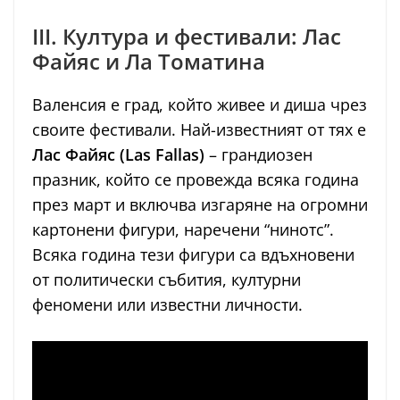
III. Култура и фестивали: Лас
Файяс и Ла Томатина
Валенсия е град, който живее и диша чрез
своите фестивали. Най-известният от тях е
Лас Файяс (Las Fallas)
– грандиозен
празник, който се провежда всяка година
през март и включва изгаряне на огромни
картонени фигури, наречени “нинотс”.
Всяка година тези фигури са вдъхновени
от политически събития, културни
феномени или известни личности.