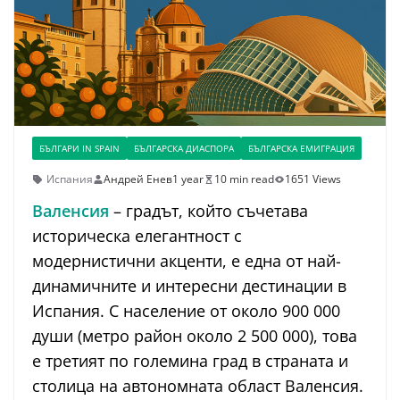
БЪЛГАРИ IN SPAIN
БЪЛГАРСКА ДИАСПОРА
БЪЛГАРСКА ЕМИГРАЦИЯ
Испания
Андрей Енев
1 year
10 min read
1651 Views
Валенсия
– градът, който съчетава
историческа елегантност с
модернистични акценти, е една от най-
динамичните и интересни дестинации в
Испания. С население от около 900 000
души (метро район около 2 500 000), това
е третият по големина град в страната и
столица на автономната област Валенсия.