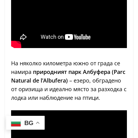
На няколко километра южно от града се
намира
природният парк Албуфера (Parc
Natural de l’Albufera)
– езеро, обградено
от оризища и идеално място за разходка с
лодка или наблюдение на птици.
BG