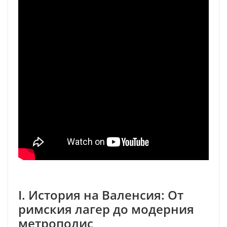
I. История на Валенсия: От
римския лагер до модерния
метрополис