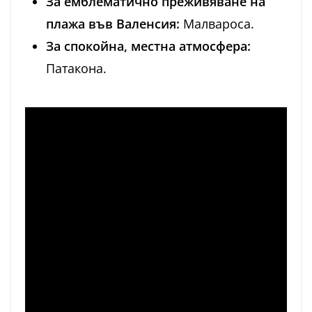
За емблематично преживяване на
плажа във Валенсия:
Малвароса.
За спокойна, местна атмосфера:
Патакона.