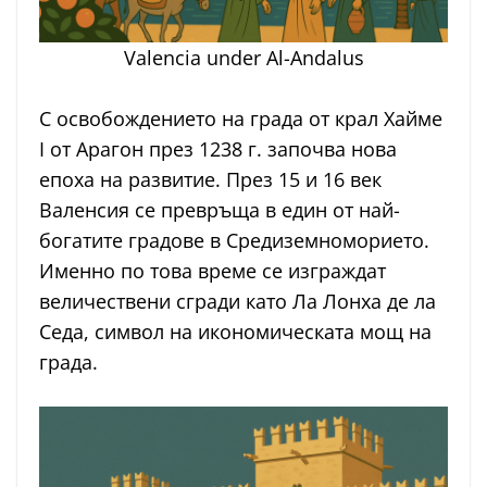
Valencia under Al-Andalus
С освобождението на града от крал Хайме
I от Арагон през 1238 г. започва нова
епоха на развитие. През 15 и 16 век
Валенсия се превръща в един от най-
богатите градове в Средиземноморието.
Именно по това време се изграждат
величествени сгради като Ла Лонха де ла
Седа, символ на икономическата мощ на
града.