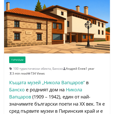
ТУРИЗЪМ
100 туристически обекта
,
Банско
Андрей Енев
1 year
3 min read
734 Views
Къщата музей „Никола Вапцаров“
в
Банско
е родният дом на
Никола
Вапцаров
(1909 – 1942), един от най-
значимите български поети на XX век. Тя е
сред първите музеи в Пиринския край и е