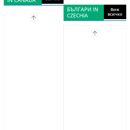
IN CANADA
БЪЛГАРИ IN
Виж
всичко
CZECHIA