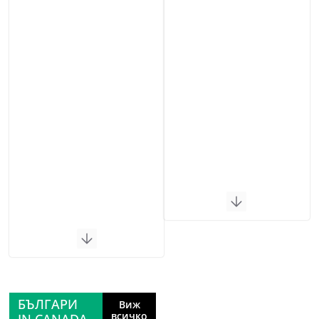
БЪЛГАРИ
Виж
всичко