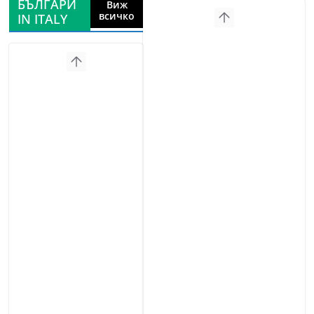
БЪЛГАРИ
Виж
всичко
IN ITALY