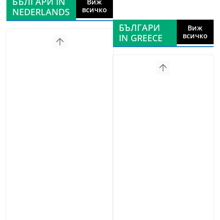
БЪЛГАРИ IN
Виж
всичко
NEDERLANDS
БЪЛГАРИ
Виж
всичко
IN GREECE