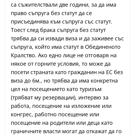
са съжителствали две години, за да има
право съпруга без статут да се
присъединява към съпруга със статут.
Тоест след брака съпруга без статут
трябва да си извади виза и да заживее със
съпруга, който има статут в Обединеното
Кралство. Ако едно лице не отговаря на
някое от горните условия, то може да
посети страната като гражданин на ЕС без
виза до 6м., но трябва да има конкретна
цел на посещението като туризъм
(трябват му резервации), интервю за
работа, посещение на изложение или
конгрес, работно посещение или
посещение на родители или деца като
граничните власти могат да откажат да го