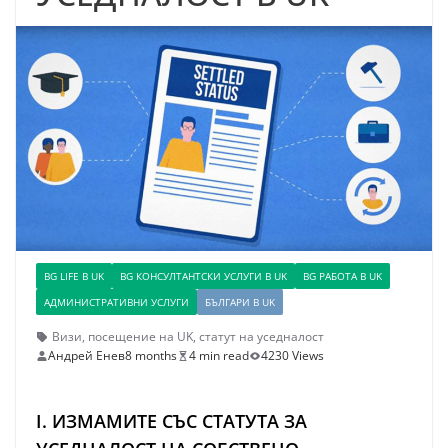
BG LIFE В UK
BG КОНСУЛТАНТСКИ УСЛУГИ В UK
BG РАБОТА В UK
АДМИНИСТРАТИВНИ УСЛУГИ
БЪЛГАРИ В UK
Визи
,
посещение на UK
,
статут на уседналост
Андрей Енев
8 months
4 min read
4230 Views
I. ИЗМАМИТЕ СЪС СТАТУТА ЗА