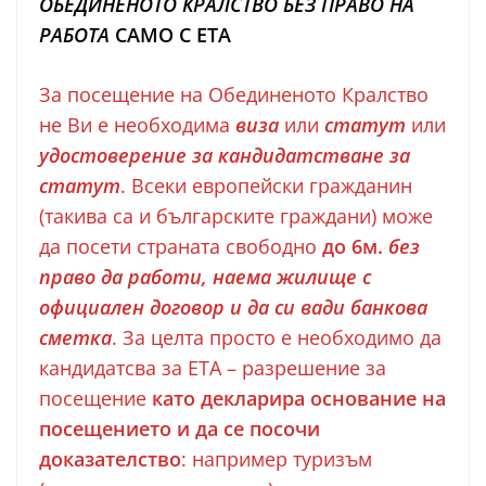
ОБЕДИНЕНОТО КРАЛСТВО
БЕЗ ПРАВО НА
РАБОТА
САМО С ETA
За посещение на Обединеното Кралство
не Ви е необходима
виза
или
статут
или
удостоверение за кандидатстване за
статут
. Всеки европейски гражданин
(такива са и българските граждани) може
да посети страната свободно
до 6м.
без
право да работи, наема жилище с
официален договор и да си вади банкова
сметка
. За целта просто е необходимо да
кандидатсва за ЕТА – разрешение за
посещение
като декларира основание на
посещението и да се посочи
доказателство
: например туризъм