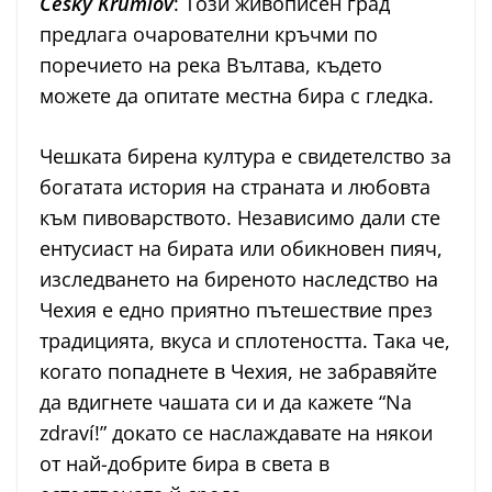
Český Krumlov
: Този живописен град
предлага очарователни кръчми по
поречието на река Вълтава, където
можете да опитате местна бира с гледка.
Чешката бирена култура е свидетелство за
богатата история на страната и любовта
към пивоварството. Независимо дали сте
ентусиаст на бирата или обикновен пияч,
изследването на биреното наследство на
Чехия е едно приятно пътешествие през
традицията, вкуса и сплотеността. Така че,
когато попаднете в Чехия, не забравяйте
да вдигнете чашата си и да кажете “Na
zdraví!” докато се наслаждавате на някои
от най-добрите бира в света в