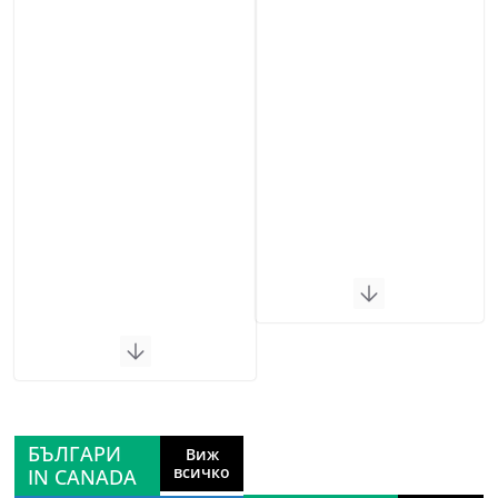
БЪЛГАРИ
Виж
всичко
IN CANADA