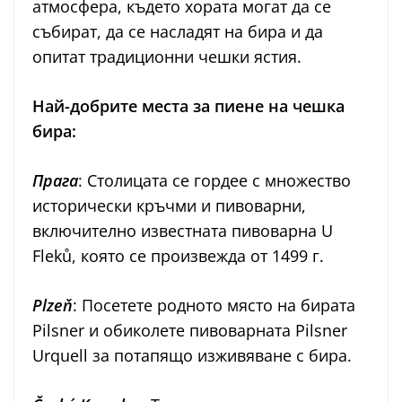
атмосфера, където хората могат да се
събират, да се насладят на бира и да
опитат традиционни чешки ястия.
Най-добрите места за пиене на чешка
бира:
Прага
: Столицата се гордее с множество
исторически кръчми и пивоварни,
включително известната пивоварна U
Fleků, която се произвежда от 1499 г.
Plzeň
: Посетете родното място на бирата
Pilsner и обиколете пивоварната Pilsner
Urquell за потапящо изживяване с бира.