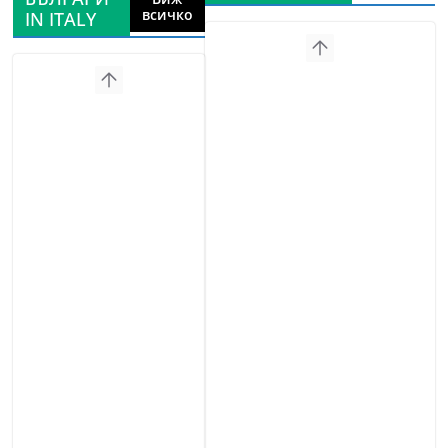
всичко
IN ITALY