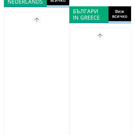
всичко
NEDERLANDS
БЪЛГАРИ
Виж
всичко
IN GREECE