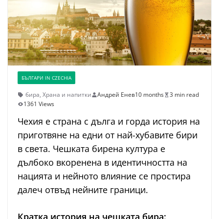
БЪЛГАРИ IN CZECHIA
бира
,
Храна и напитки
Андрей Енев
10 months
3 min read
1361 Views
Чехия е страна с дълга и горда история на
приготвяне на едни от най-хубавите бири
в света. Чешката бирена култура е
дълбоко вкоренена в идентичността на
нацията и нейното влияние се простира
далеч отвъд нейните граници.
Кратка история на чешката бира: