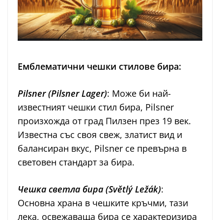
Емблематични чешки стилове бира:
Pilsner (Pilsner Lager)
: Може би най-
известният чешки стил бира, Pilsner
произхожда от град Пилзен през 19 век.
Известна със своя свеж, златист вид и
балансиран вкус, Pilsner се превърна в
световен стандарт за бира.
Чешка светла бира (Světlý Ležák)
:
Основна храна в чешките кръчми, тази
лека, освежаваща бира се характеризира