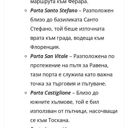
маршрута към Ферара.
Porta Santo Stefano
– Разположен
близо до базиликата Санто
Стефано, той беше източната
врата към града, водеща към
Флоренция.
Porta San Vitale
– Разположена по
протежение на пътя за Равена,
тази порта е служила като важна
точка за търговия и пътуване.
Porta Castiglione
– Близо до
южните хълмове, той е бил
използван от пътници, насочващи
се към Тоскана.