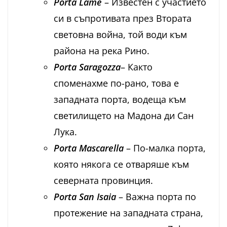
Porta Lame
– Известен с участието
си в съпротивата през Втората
световна война, той води към
района на река Рино.
Porta Saragozza
– Както
споменахме по-рано, това е
западната порта, водеща към
светилището на Мадона ди Сан
Лука.
Porta Mascarella
– По-малка порта,
която някога се отваряше към
северната провинция.
Porta San Isaia
– Важна порта по
протежение на западната страна,