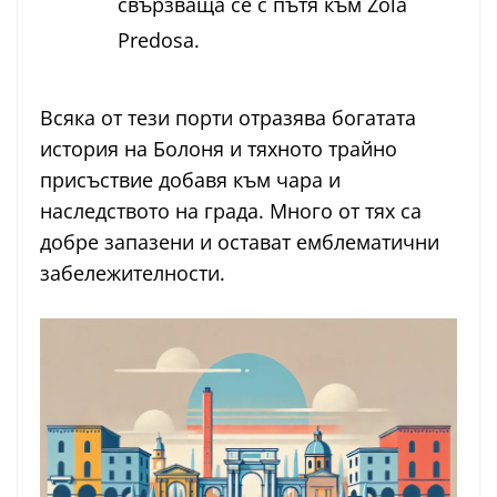
свързваща се с пътя към Zola
Predosa.
Всяка от тези порти отразява богатата
история на Болоня и тяхното трайно
присъствие добавя към чара и
наследството на града. Много от тях са
добре запазени и остават емблематични
забележителности.