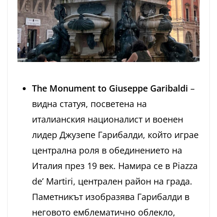
The
Monument to Giuseppe Garibaldi
–
видна статуя, посветена на
италианския националист и военен
лидер Джузепе Гарибалди, който играе
централна роля в обединението на
Италия през 19 век. Намира се в Piazza
de’ Martiri, централен район на града.
Паметникът изобразява Гарибалди в
неговото емблематично облекло,