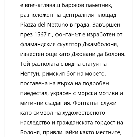
е впечатляващ бароков паметник,
разположен на централния площад
Piazza del Nettuno в града. Завършен
през 1567 г., фонтанът е изработен от
фламандския скулптор Джамболоня,
известен още като Джовани да Болоня.
Той разполага с видна статуя на
Нептун, римския бог на морето,
поставена на върха на подробен
пиедестал, украсен с морски мотиви и
митични създания. Фонтанът служи
като символ на художественото
наследство и гражданската гордост на
Болоня, привличайки както местните,