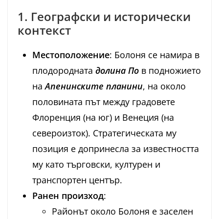
1. Географски и исторически
контекст
Местоположение
: Болоня се намира в
плодородната
долина По
в подножието
на
Апенинските планини
, на около
половината път между градовете
Флоренция (на юг) и Венеция (на
североизток). Стратегическата му
позиция е допринесла за известността
му като търговски, културен и
транспортен център.
Ранен произход
:
Районът около Болоня е заселен