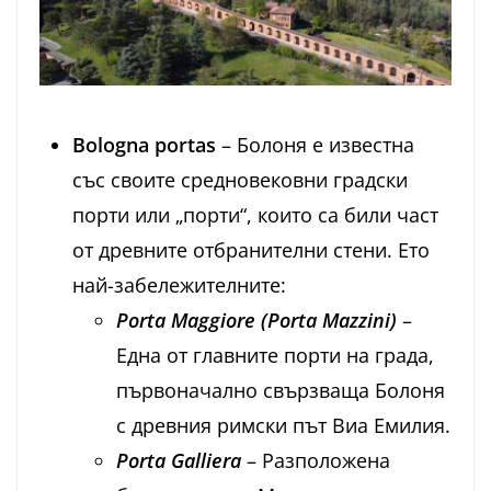
Bologna portas
– Болоня е известна
със своите средновековни градски
порти или „порти“, които са били част
от древните отбранителни стени. Ето
най-забележителните:
Porta Maggiore (Porta Mazzini)
–
Една от главните порти на града,
първоначално свързваща Болоня
с древния римски път Виа Емилия.
Porta Galliera
– Разположена