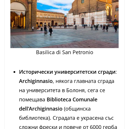
Basilica di San Petronio
Исторически университетски сгради
:
Archiginnasio
, някога главната сграда
на университета в Болоня, сега се
помещава
Biblioteca Comunale
dell’Archiginnasio
(общинска
библиотека). Сградата е украсена със
сложни фрески и повече от 6000 герба