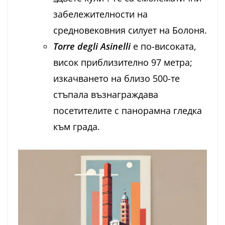
забележителности на
средновековния силует на Болоня.
Torre degli Asinelli
е по-високата,
висок приблизително 97 метра;
изкачването на близо 500-те
стъпала възнаграждава
посетителите с панорамна гледка
към града.