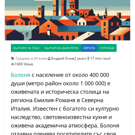
БЪЛГАРИ IN ITALY
БЪЛГАРСКА ДИАСПОРА
ЕВРОПА
ТУРИЗЪМ
Градове в Италия
Андрей Енев
2 years
17 min read
1689 Views
Болоня
с население от около 400 000
души (метро район около 1 000 000) е
оживената и историческа столица на
региона Емилия-Романя в Северна
Италия. Известен с богатото си културно
наследство, световноизвестна кухня и
оживена академична атмосфера, Болоня
отдавна пленява посетителите със своя