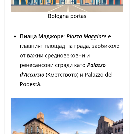
Bologna portas
Пиаца Маджоре
:
Piazza Maggiore
е
главният площад на града, заобиколен
от важни средновековни и
ренесансови сгради като
Palazzo
d’Accursio
(Кметството) и Palazzo del
Podestà.