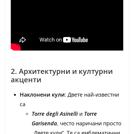
2. Архитектурни и културни
акценти
Наклонени кули
: Двете най-известни
са
Torre degli Asinelli
и
Torre
Garisenda
, често наричани просто
„Двете кули“. Те са емблематични