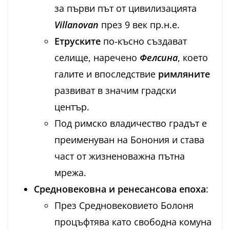
за първи път от цивилизацията
Villanovan
през 9 век пр.н.е.
Етруските
по-късно създават
селище, наречено
Фелсина
, което
галите и впоследствие
римляните
развиват в значим градски
център.
Под римско владичество градът е
преименуван на Бонония и става
част от жизненоважна пътна
мрежа.
Средновековна и ренесансова епоха
:
През Средновековието Болоня
процъфтява като свободна комуна