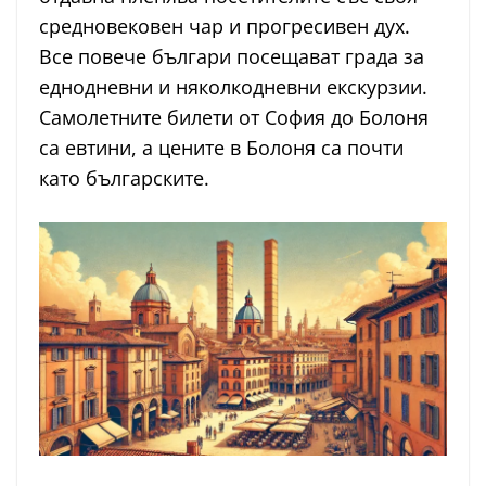
средновековен чар и прогресивен дух.
Все повече българи посещават града за
еднодневни и няколкодневни екскурзии.
Самолетните билети от София до Болоня
са евтини, а цените в Болоня са почти
като българските.