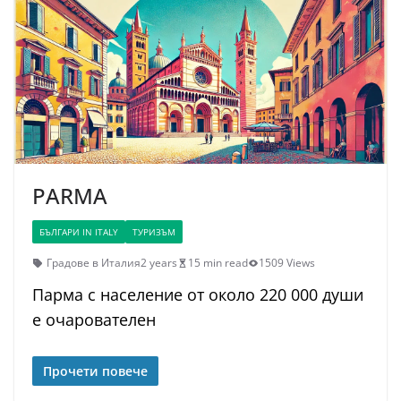
PARMA
БЪЛГАРИ IN ITALY
ТУРИЗЪМ
Градове в Италия
2 years
15 min read
1509 Views
Парма с население от около 220 000 души
е очарователен
Прочети повече