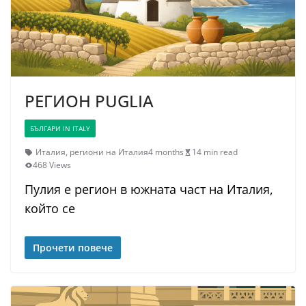
РЕГИОН PUGLIA
БЪЛГАРИ IN ITALY
Италия
,
региони на Италия
4 months
14 min read
468 Views
Пулия е регион в южната част на Италия,
който се
Прочети повече