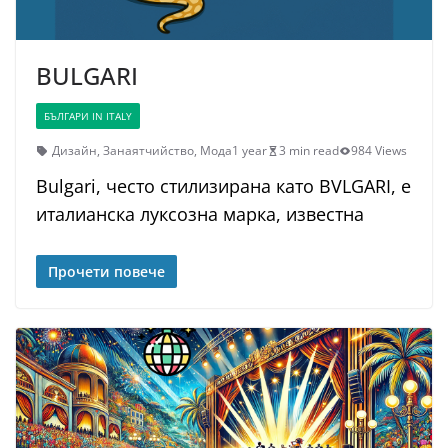
BULGARI
БЪЛГАРИ IN ITALY
Дизайн
,
Занаятчийство
,
Мода
1 year
3 min read
984 Views
Bulgari, често стилизирана като BVLGARI, е
италианска луксозна марка, известна
Прочети повече