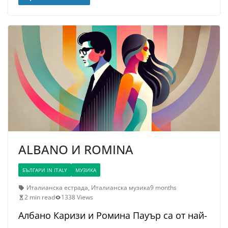
ALBANO И ROMINA
БЪЛГАРИ IN ITALY
МУЗИКА
Италианска естрада
,
Италианска музика
9 months
2 min read
1338 Views
Албано Каризи и Ромина Пауър са от най-