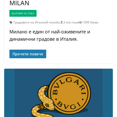
MILAN
БЪЛГАРИ IN ITALY
Градовете на Италия
9 months
3 min read
1399 Views
Милано е един от най-оживените и
динамични градове в Италия.
Прочети повече