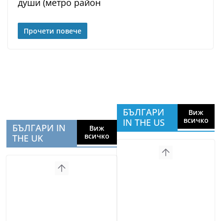
души (метро район
Прочети повече
БЪЛГАРИ
Виж
всичко
IN THE US
БЪЛГАРИ IN
Виж
всичко
THE UK