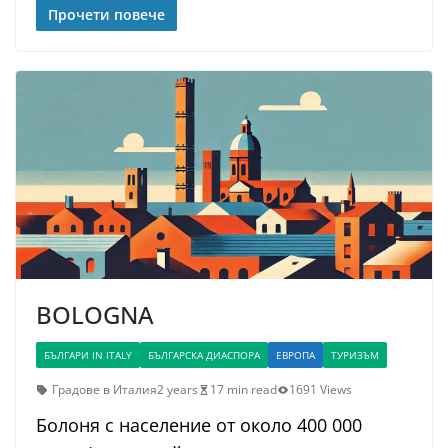
Прочети повече
BOLOGNA
БЪЛГАРИ IN ITALY
БЪЛГАРСКА ДИАСПОРА
ЕВРОПА
ТУРИЗЪМ
Градове в Италия
2 years
17 min read
1691 Views
Болоня с население от около 400 000