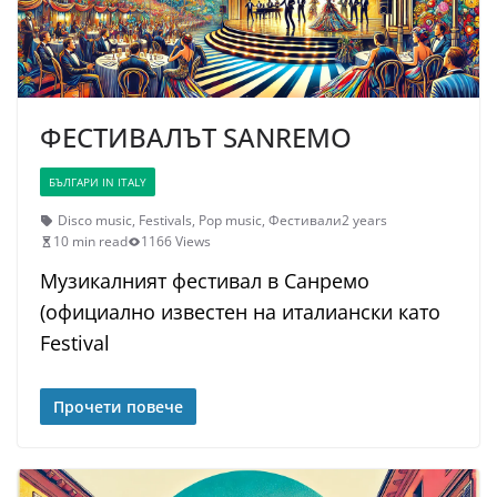
ФЕСТИВАЛЪТ SANREMO
БЪЛГАРИ IN ITALY
Disco music
,
Festivals
,
Pop music
,
Фестивали
2 years
10 min read
1166 Views
Музикалният фестивал в Санремо
(официално известен на италиански като
Festival
Прочети повече