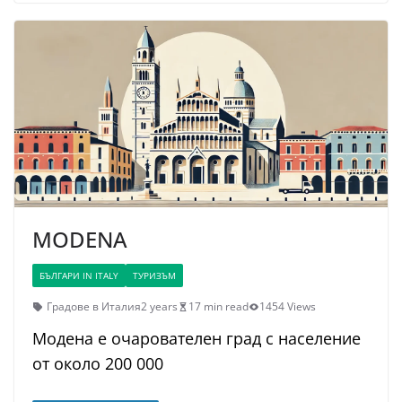
MODENA
БЪЛГАРИ IN ITALY
ТУРИЗЪМ
Градове в Италия
2 years
17 min read
1454 Views
Модена е очарователен град с население
от около 200 000