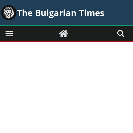
Skip
The Bulgarian Times
to
content