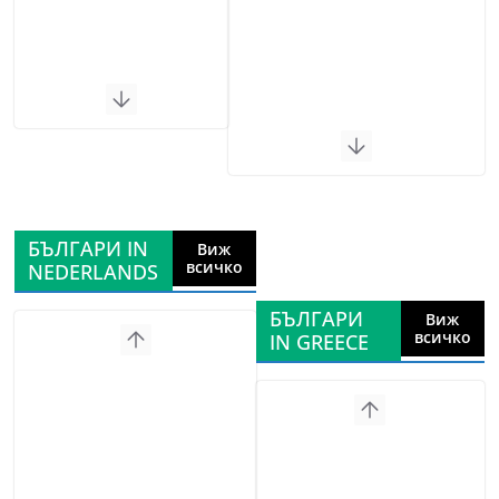
БЪЛГАРИ IN
Виж
всичко
NEDERLANDS
БЪЛГАРИ
Виж
всичко
IN GREECE