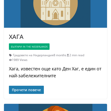
ХАГА
БЪЛГАРИ IN THE NEDERLANDS
Градовете на Нидерландия
8 months
2 min read
1989 Views
Хага, известен още като Ден Хаг, е един от
най-забележителните
Прочети повече