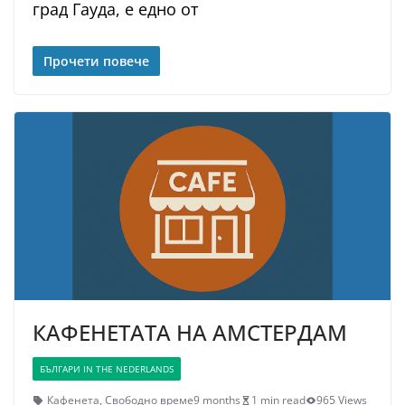
град Гауда, е едно от
Прочети повече
КАФЕНЕТАТА НА АМСТЕРДАМ
БЪЛГАРИ IN THE NEDERLANDS
Кафенета
,
Свободно време
9 months
1 min read
965 Views