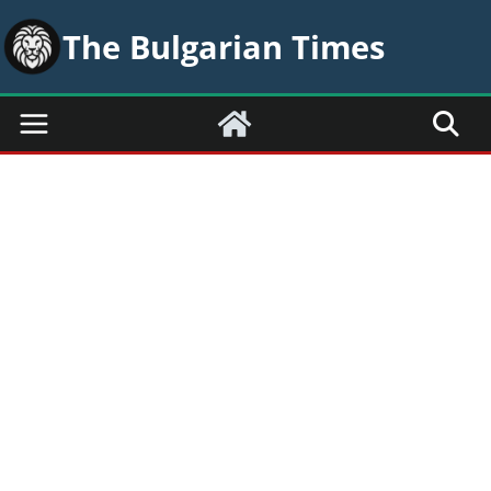
Skip
The Bulgarian Times
to
content