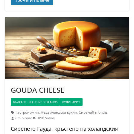
Прочети повече
GOUDA CHEESE
БЪЛГАРИ IN THE NEDERLANDS
КУЛИНАРИЯ
Гастрономия
,
Недерландска кухня
,
Сирена
9 months
2 min read
1056 Views
Сиренето Гауда, кръстено на холандския