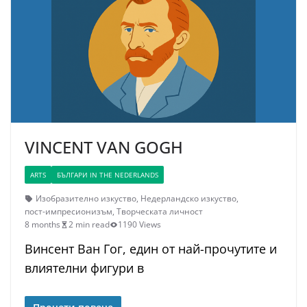
VINCENT VAN GOGH
ARTS
БЪЛГАРИ IN THE NEDERLANDS
Изобразително изкуство
,
Недерландско изкуство
,
пост-импресионизъм
,
Творческата личност
8 months
2 min read
1190 Views
Винсент Ван Гог, един от най-прочутите и
влиятелни фигури в