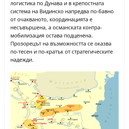
логистика по Дунава и в крепостната
система на Видинско напредва по-бав­но
от очакваното, координацията е
несъвършена, а османската контра-
мобилизация остава подценена.
Прозорецът на възможността се оказва
по-тесен и по-кратък от стратегическите
надежди.