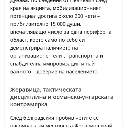
Дунава. По сведения от Пеячевич след
края на акцията, мобилизационният
потенциал достига около 200 чети –
приблизително 15 000 души,
впечатляващо число за една периферна
област, което само по себе си
демонстрира наличието на
организационен елит, транспортна и
снабдителна импровизация и най-
важното – доверие на населението.
Жеравица, тактическата
дисциплина и османско-унгарската
контрамярка
След белградския пробив четите се
насочват към местността Жеравица край