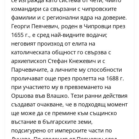
се изгражда като система от чети, чиито
командири са свързани с чипровските
фамилии и с регионални ядра на доверие.
Георги Пеячевич, роден в Чипровци през
1655 г., е сред най-видните водачи;
неговият произход от елита на
католическата общност го свързва с
архиепископ Стефан Кнежевич и с
Парчевичите, а личните му способности
проличават още през пролетта на 1688 г.
при участието му в превземането на
Оршова във Влашко. Тези ранни действия
създават очакване, че в подходящ момент
ще може да се премине към същинско
въстание в българските земи,
подсигурено от имперските части по