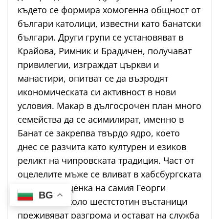
където се формира хомогенна общност от
българи католици, известни като банатски
българи. Други групи се установяват в
Крайова, Римник и Брадичен, получават
привилегии, изграждат църкви и
манастири, опитват се да възродят
икономическата си активност в нови
условия. Макар в дългосрочен план много
семейства да се асимилират, именно в
Банат се закрепва твърдо ядро, което
днес се разчита като културен и езиков
реликт на чипровската традиция. Част от
оцелелите мъже се вливат в хабсбургската
армия; по оценка на самия Георги
BG
Пеячевич около шестстотин въстаници
преживяват разгрома и остават на служба