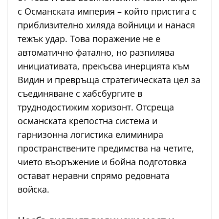
с Османската империя – който пристига с
приблизително хиляда войници и нанася
тежък удар. Това поражение не е
автоматично фатално, но разпилява
инициативата, прекъсва инерцията към
Видин и превръща стратегическата цел за
съединяване с хабсбургите в
труднодостижим хоризонт. Отсреща
османската крепостна система и
гарнизонна логистика елиминира
пространствените предимства на четите,
чието въоръжение и бойна подготовка
остават неравни спрямо редовната
войска.