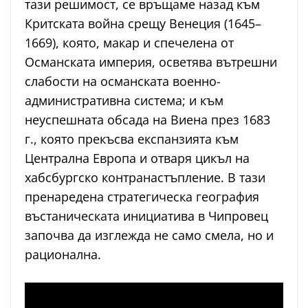
тази решимост, се връщаме назад към
Критската война срещу Венеция (1645–
1669), която, макар и спечелена от
Османската империя, осветява вътрешни
слабости на османската военно-
административна система; и към
неуспешната обсада на Виена през 1683
г., която прекъсва експанзията към
Централна Европа и отваря цикъл на
хабсбургско контранастъпление. В тази
пренаредена стратегическа география
въстаническата инициатива в Чипровец
започва да изглежда не само смела, но и
рационална.