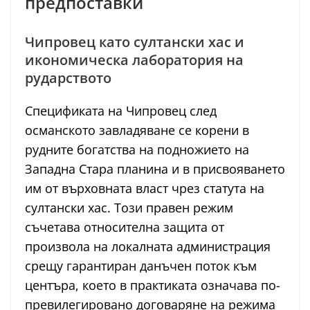
предпоставки
Чипровец като султански хас и
икономическа лаборатория на
рударството
Спецификата на Чипровец след
османското завладяване се корени в
рудните богатства на подножието на
Западна Стара планина и в присвояването
им от върховната власт чрез статута на
султански хас. Този правен режим
съчетава относителна защита от
произвола на локалната администрация
срещу гарантиран данъчен поток към
центъра, което в практиката означава по-
превилегировано договаряне на режима