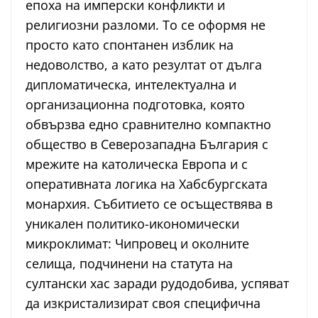
епоха на имперски конфликти и
религиозни разломи. То се оформя не
просто като спонтанен изблик на
недоволство, а като резултат от дълга
дипломатическа, интелектуална и
организационна подготовка, която
обвързва едно сравнително компактно
общество в Северозападна България с
мрежите на католическа Европа и с
оперативната логика на Хабсбургската
монархия. Събитието се осъществява в
уникален политико-икономически
микроклимат: Чипровец и околните
селища, подчинени на статута на
султански хас заради рудодобива, успяват
да изкристализират своя специфична