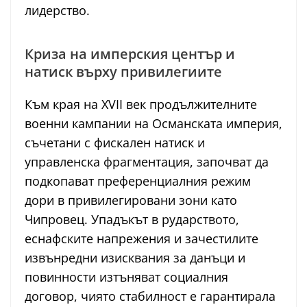
лидерство.
Криза на имперския център и
натиск върху привилегиите
Към края на XVII век продължителните
военни кампании на Османската империя,
съчетани с фискален натиск и
управленска фрагментация, започват да
подкопават преференциалния режим
дори в привилегировани зони като
Чипровец. Упадъкът в рударството,
еснафските напрежения и зачестилите
извънредни изисквания за данъци и
повинности изтъняват социалния
договор, чиято стабилност е гарантирала