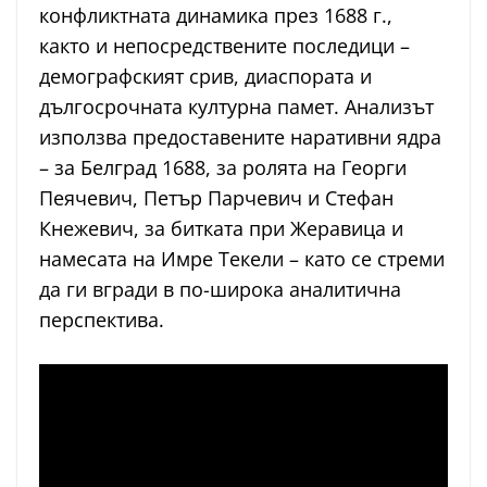
конфликтната динамика през 1688 г.,
както и непосредствените последици –
демографският срив, диаспората и
дългосрочната културна памет. Анализът
използва предоставените наративни ядра
– за Белград 1688, за ролята на Георги
Пеячевич, Петър Парчевич и Стефан
Кнежевич, за битката при Жеравица и
намесата на Имре Текели – като се стреми
да ги вгради в по-широка аналитична
перспектива.