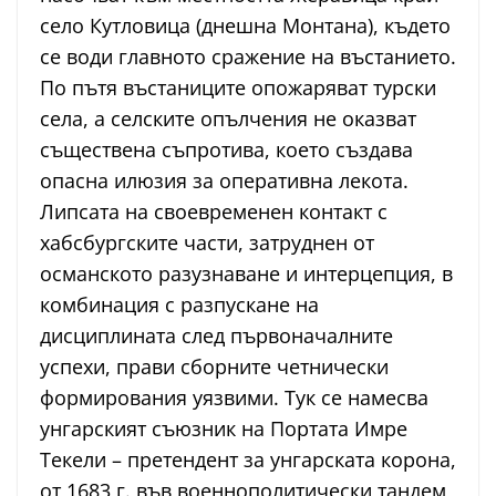
село Кутловица (днешна Монтана), където
се води главното сражение на въстанието.
По пътя въстаниците опожаряват турски
села, а селските опълчения не оказват
съществена съпротива, което създава
опасна илюзия за оперативна лекота.
Липсата на своевременен контакт с
хабсбургските части, затруднен от
османското разузнаване и интерцепция, в
комбинация с разпускане на
дисциплината след първоначалните
успехи, прави сборните четнически
формирования уязвими. Тук се намесва
унгарският съюзник на Портата Имре
Текели – претендент за унгарската корона,
от 1683 г. във военнополитически тандем