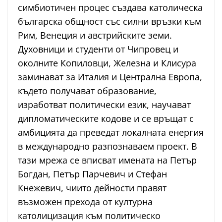
симбиотичен процес създава католическа
българска общност със силни връзки към
Рим, Венеция и австрийските земи.
Духовници и студенти от Чипровец и
околните Копиловци, Железна и Клисура
заминават за Италия и Централна Европа,
където получават образование,
изработват политически език, научават
дипломатическите кодове и се връщат с
амбицията да преведат локалната енергия
в международно разпознаваем проект. В
тази мрежа се вписват имената на Петър
Богдан, Петър Парчевич и Стефан
Кнежевич, чиито дейности правят
възможен прехода от културна
католицизация към политическо