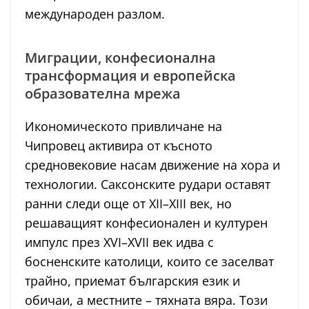
международен разлом.
Миграции, конфесионална
трансформация и европейска
образователна мрежа
Икономическото привличане на
Чипровец активира от късното
средновековие насам движение на хора и
технологии. Саксонските рудари оставят
ранни следи още от XII–XIII век, но
решаващият конфесионален и културен
импулс през XVI–XVII век идва с
босненските католици, които се заселват
трайно, приемат българския език и
обичаи, а местните – тяхната вяра. Този