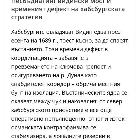
Несбъднатият видински мост и
времевият дефект на хабсбургската
стратегия
Хабсбургите овладяват Видин едва през
есента на 1689 г., тоест късно, за да спасят
въстанието. Този времеви дефект в
координацията – забавяне в
превземането на ключова крепост и
осигуряването на р. Дунав като
снабдителен коридор – обрича местния
бунт на изолация. Въстаническите ядра се
оказват между чук и наковалня: от север
хабсбургското присъствие е все още
оперативно непълноценно, от юг и изток
османската контраофанзива се
стабилизира, а локалните резерви в