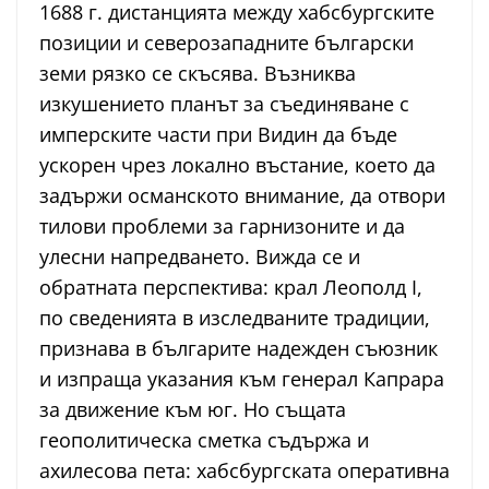
1688 г. дистанцията между хабсбургските
позиции и северозападните български
земи рязко се скъсява. Възниква
изкушението планът за съединяване с
имперските части при Видин да бъде
ускорен чрез локално въстание, което да
задържи османското внимание, да отвори
тилови проблеми за гарнизоните и да
улесни напредването. Вижда се и
обратната перспектива: крал Леополд I,
по сведенията в изследваните традиции,
признава в българите надежден съюзник
и изпраща указания към генерал Капрара
за движение към юг. Но същата
геополитическа сметка съдържа и
ахилесова пета: хабсбургската оперативна