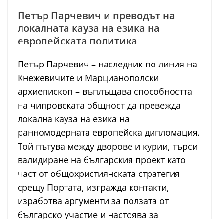
Петър Парчевич и преводът на
локалната кауза на езика на
европейската политика
Петър Парчевич – наследник по линия на
Кнежевичите и Марцианополски
архиепископ – въплъщава способността
на чипровската общност да превежда
локална кауза на езика на
ранномодерната европейска дипломация.
Той пътува между дворове и курии, търси
валидиране на българския проект като
част от общохристиянската стратегия
срещу Портата, изгражда контакти,
изработва аргументи за ползата от
българско участие и настоява за