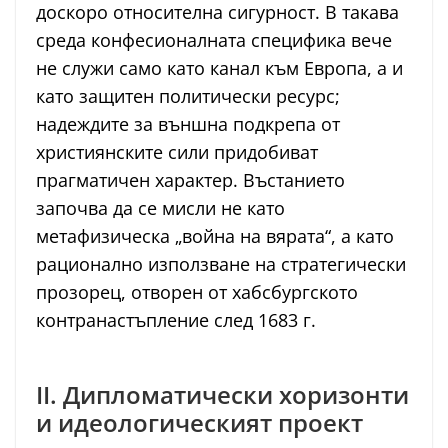
доскоро относителна сигурност. В такава
среда конфесионалната специфика вече
не служи само като канал към Европа, а и
като защитен политически ресурс;
надеждите за външна подкрепа от
християнските сили придобиват
прагматичен характер. Въстанието
започва да се мисли не като
метафизическа „война на вярата“, а като
рационално използване на стратегически
прозорец, отворен от хабсбургското
контранастъпление след 1683 г.
II. Дипломатически хоризонти
и идеологическият проект