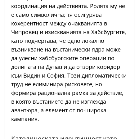
координация на действията. Ролята му не
е само символична; тя осигурява
кохерентност между очакванията в
Чипровец и изискванията на Хабсбургите,
като подчертава, че едно локално
възникване на въстанически ядра може
да улесни хабсбургските операции по
долината на Дунав и да отвори коридор
към Видин и София. Този дипломатически
труд не елиминира рисковете, но
формира рационална рамка за действие,
в която въстанието да не изглежда
авантюра, а елемент от по-широка
кампания.
Католическата идентичност като