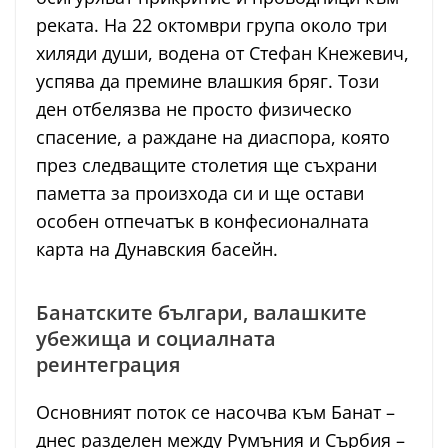
реката. На 22 октомври група около три
хиляди души, водена от Стефан Кнежевич,
успява да премине влашкия бряг. Този
ден отбелязва не просто физическо
спасение, а раждане на диаспора, която
през следващите столетия ще съхрани
паметта за произхода си и ще остави
особен отпечатък в конфесионалната
карта на Дунавския басейн.
Банатските българи, валашките
убежища и социалната
реинтеграция
Основният поток се насочва към Банат –
днес разделен между Румъния и Сърбия –