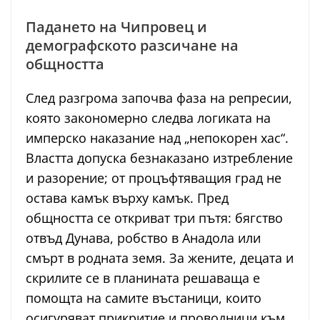
Падането на Чипровец и
демографското разсичане на
общността
След разгрома започва фаза на репресии,
която закономерно следва логиката на
имперско наказание над „непокорен хас“.
Властта допуска безнаказано изтребление
и разорение; от процъфтяващия град не
остава камък върху камък. Пред
общността се откриват три пътя: бягство
отвъд Дунава, робство в Анадола или
смърт в родната земя. За жените, децата и
скрилите се в планината решаваща е
помощта на самите въстаници, които
осигуряват прикритие и проводници към