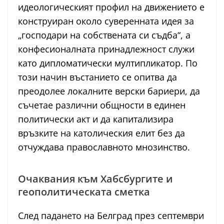
идеологическият профил на движението е
конструиран около суверенната идея за
„господари на собствената си съдба“, а
конфесионалната принадлежност служи
като дипломатически мултипликатор. По
този начин въстанието се опитва да
преодолее локалните верски бариери, да
съчетае различни общности в единен
политически акт и да капитализира
връзките на католическия елит без да
отчуждава православното мнозинство.
Очаквания към Хабсбургите и
геополитическата сметка
След падането на Белград през септември