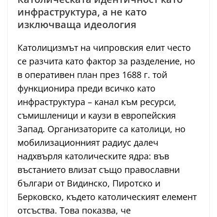
инфраструктура, а не като
изключваща идеология
Католицизмът на чипровския елит често
се разчита като фактор за разделение, но
в оперативен план през 1688 г. той
функционира преди всичко като
инфраструктура – канал към ресурси,
съмишленици и каузи в европейския
Запад. Организаторите са католици, но
мобилизационният радиус далеч
надхвърля католическите ядра: във
въстанието влизат също православни
българи от Видинско, Пиротско и
Берковско, където католическият елемент
отсъства. Това показва, че