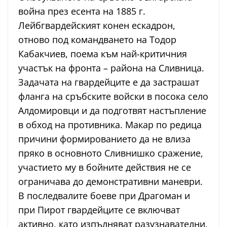
война през есента на 1885 г.
Лейбгвардейският конен ескадрон,
отново под командването на Тодор
Кабакчиев, поема към най-критичния
участък на фронта – района на Сливница.
Задачата на гвардейците е да застрашат
фланга на сръбските войски в посока село
Алдомировци и да подготвят настъпление
в обход на противника. Макар по редица
причини формированието да не влиза
пряко в основното Сливнишко сражение,
участието му в бойните действия не се
ограничава до демонстративни маневри.
В последвалите боеве при Драгоман и
при Пирот гвардейците се включват
активно, като изпълняват разузнавателни,