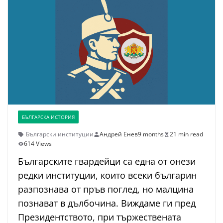
БЪЛГАРСКА ИСТОРИЯ
Български институции
Андрей Енев
9 months
21 min read
614 Views
Българските гвардейци са една от онези
редки институции, които всеки българин
разпознава от пръв поглед, но малцина
познават в дълбочина. Виждаме ги пред
Президентството, при тържествената