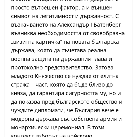
просто вътрешен фактор, а и външен
символ на легитимност и държавност. С
възкачването на Александър I Батенберг
възниква необходимостта от своеобразна
„визитна картичка“ на новата българска
държава, която да съчетава реална
военна защита на държавния глава и
протоколно представителство. Затова
младото Княжество се нуждае от елитна
стража – част, която да бъде близо до
княза, да гарантира сигурността му, но и
да показва пред българското общество и
чуждите дипломати, че България вече е
модерна държава със собствена армия и
монархически церемониал. В този
контекст изборът на войсково