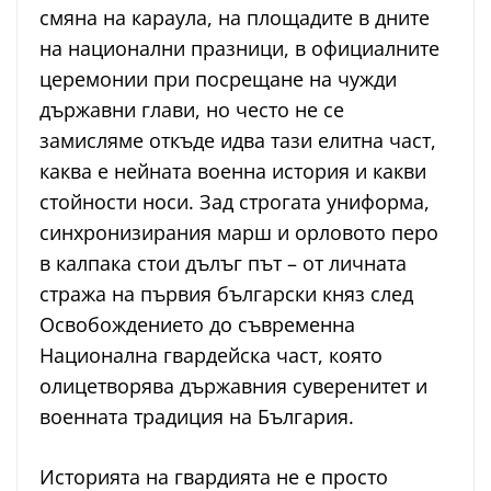
смяна на караула, на площадите в дните
на национални празници, в официалните
церемонии при посрещане на чужди
държавни глави, но често не се
замисляме откъде идва тази елитна част,
каква е нейната военна история и какви
стойности носи. Зад строгата униформа,
синхронизирания марш и орловото перо
в калпака стои дълъг път – от личната
стража на първия български княз след
Освобождението до съвременна
Национална гвардейска част, която
олицетворява държавния суверенитет и
военната традиция на България.
Историята на гвардията не е просто