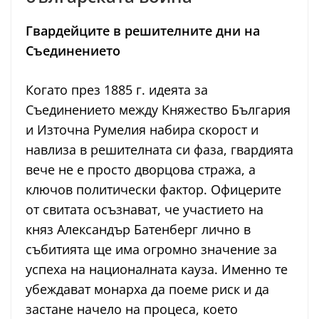
Гвардейците в решителните дни на
Съединението
Когато през 1885 г. идеята за
Съединението между Княжество България
и Източна Румелия набира скорост и
навлиза в решителната си фаза, гвардията
вече не е просто дворцова стража, а
ключов политически фактор. Офицерите
от свитата осъзнават, че участието на
княз Александър Батенберг лично в
събитията ще има огромно значение за
успеха на националната кауза. Именно те
убеждават монарха да поеме риск и да
застане начело на процеса, което