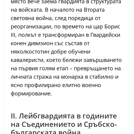
място вече заема гвардията в структурата
на войската. В началото на Втората
световна война, след поредица от
реорганизации, по времето на цар Борис
III, полкът е трансформиран в Гвардейски
конен дивизион със състав от
няколкостотин добре обучени
кавалеристи, което бележи завършването
на първия голям етап – превръщането на
личната стража на монарха в стабилно и
ясно профилирано елитно военно
формирование.
II. Лейбгвардията в годините
на Съединението и Сръбско-
българската война