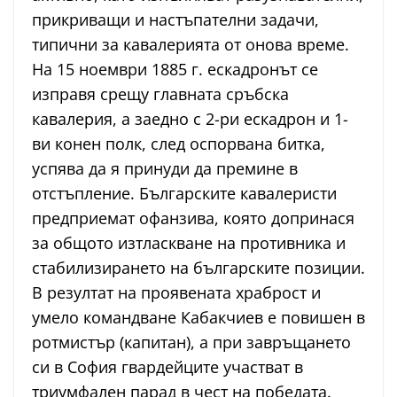
прикриващи и настъпателни задачи,
типични за кавалерията от онова време.
На 15 ноември 1885 г. ескадронът се
изправя срещу главната сръбска
кавалерия, а заедно с 2-ри ескадрон и 1-
ви конен полк, след оспорвана битка,
успява да я принуди да премине в
отстъпление. Българските кавалеристи
предприемат офанзива, която допринася
за общото изтласкване на противника и
стабилизирането на българските позиции.
В резултат на проявената храброст и
умело командване Кабакчиев е повишен в
ротмистър (капитан), а при завръщането
си в София гвардейците участват в
триумфален парад в чест на победата.