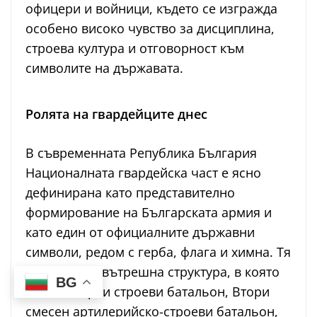
офицери и войници, където се изгражда
особено високо чувство за дисциплина,
строева култура и отговорност към
символите на държавата.
Ролята на гвардейците днес
В съвременната Република България
Националната гвардейска част е ясно
дефинирана като представително
формирование на Българската армия и
като един от официалните държавни
символи, редом с герба, флага и химна. Тя
има сложна вътрешна структура, в която
BG
влизат Първи строеви батальон, Втори
смесен артилерийско-строеви батальон,