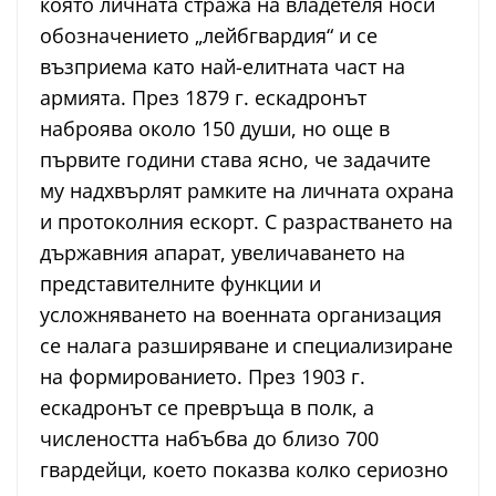
която личната стража на владетеля носи
обозначението „лейбгвардия“ и се
възприема като най-елитната част на
армията. През 1879 г. ескадронът
наброява около 150 души, но още в
първите години става ясно, че задачите
му надхвърлят рамките на личната охрана
и протоколния ескорт. С разрастването на
държавния апарат, увеличаването на
представителните функции и
усложняването на военната организация
се налага разширяване и специализиране
на формированието. През 1903 г.
ескадронът се превръща в полк, а
числеността набъбва до близо 700
гвардейци, което показва колко сериозно