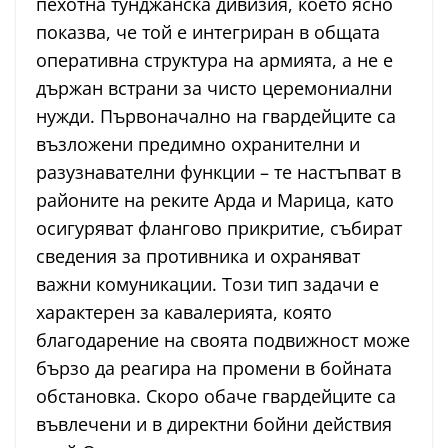
пехотна тунджанска дивизия, което ясно
показва, че той е интегриран в общата
оперативна структура на армията, а не е
държан встрани за чисто церемониални
нужди. Първоначално на гвардейците са
възложени предимно охранителни и
разузнавателни функции – те настъпват в
районите на реките Арда и Марица, като
осигуряват флангово прикритие, събират
сведения за противника и охраняват
важни комуникации. Този тип задачи е
характерен за кавалерията, която
благодарение на своята подвижност може
бързо да реагира на промени в бойната
обстановка. Скоро обаче гвардейците са
въвлечени и в директни бойни действия