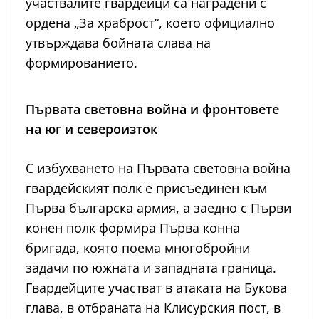
участвалите гвардейци са наградени с
ордена „За храброст“, което официално
утвърждава бойната слава на
формированието.
Първата световна война и фронтовете
на юг и североизток
С избухването на Първата световна война
гвардейският полк е присъединен към
Първа българска армия, а заедно с Първи
конен полк формира Първа конна
бригада, която поема многобройни
задачи по южната и западната граница.
Гвардейците участват в атаката на Букова
глава, в отбраната на Клисурския пост, в