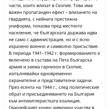
части, които влизат в Скопие. Това има
важен пропаганден ефект – влизането на
гвардията, с нейната престижна
униформа, показва пред местното
население, че българската държава идва
не само с администрация, но и с ясно
изразено военно и символно присъствие.
В периода 1941–1942 г. формированието е
включено в състава на Пета българска
армия и заема гарнизон в Скопие,
изпълнявайки едновременно
охранителни и представителни задачи.
През есента на 1944 г., след политическия
обрат и присъединяването на България
към антихитлеристката коалиция,
Гвардейският конен дивизион участва в