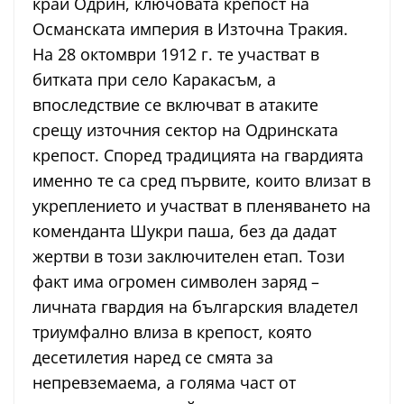
край Одрин, ключовата крепост на
Османската империя в Източна Тракия.
На 28 октомври 1912 г. те участват в
битката при село Каракасъм, а
впоследствие се включват в атаките
срещу източния сектор на Одринската
крепост. Според традицията на гвардията
именно те са сред първите, които влизат в
укреплението и участват в пленяването на
коменданта Шукри паша, без да дадат
жертви в този заключителен етап. Този
факт има огромен символен заряд –
личната гвардия на българския владетел
триумфално влиза в крепост, която
десетилетия наред се смята за
непревземаема, а голяма част от