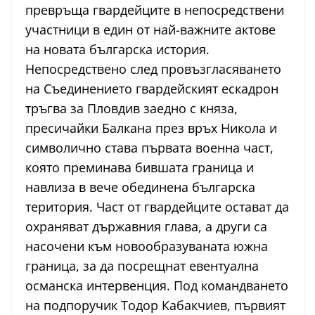
превръща гвардейците в непосредствени
участници в един от най-важните актове
на новата българска история.
Непосредствено след провъзгласяването
на Съединението гвардейският ескадрон
тръгва за Пловдив заедно с княза,
пресичайки Балкана през връх Никола и
символично става първата военна част,
която преминава бившата граница и
навлиза в вече обединена българска
територия. Част от гвардейците остават да
охраняват държавния глава, а други са
насочени към новообразуваната южна
граница, за да посрещнат евентуална
османска интервенция. Под командването
на подпоручик Тодор Кабакчиев, първият