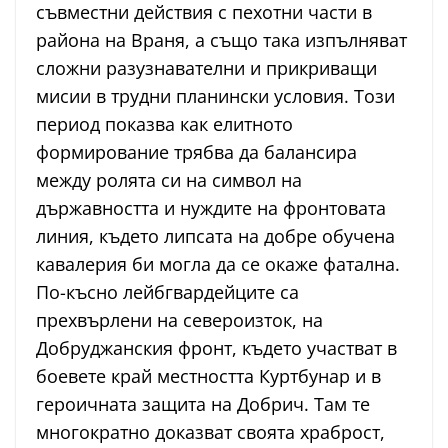
съвместни действия с пехотни части в
района на Враня, а също така изпълняват
сложни разузнавателни и прикриващи
мисии в трудни планински условия. Този
период показва как елитното
формирование трябва да балансира
между ролята си на символ на
държавността и нуждите на фронтовата
линия, където липсата на добре обучена
кавалерия би могла да се окаже фатална.
По-късно лейбгвардейците са
прехвърлени на североизток, на
Добруджанския фронт, където участват в
боевете край местността Куртбунар и в
героичната защита на Добрич. Там те
многократно доказват своята храброст,