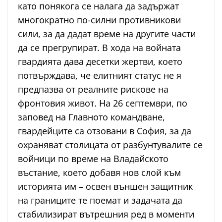
като понякога се налага да задържат
многократно по-силни противникови
сили, за да дадат време на другите части
да се прегрупират. В хода на войната
гвардията дава десетки жертви, което
потвърждава, че елитният статус не я
предпазва от реалните рискове на
фронтовия живот. На 26 септември, по
заповед на Главното командване,
гвардейците са отзовани в София, за да
охраняват столицата от разбунтувалите се
войници по време на Владайското
въстание, което добавя нов слой към
историята им – освен външен защитник
на границите те поемат и задачата да
стабилизират вътрешния ред в моменти