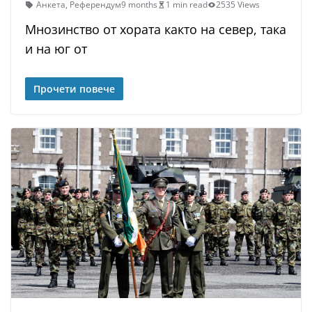
Анкета
,
Референдум
9 months
1 min read
2535 Views
Мнозинство от хората както на север, така
и на юг от
Прочети повече