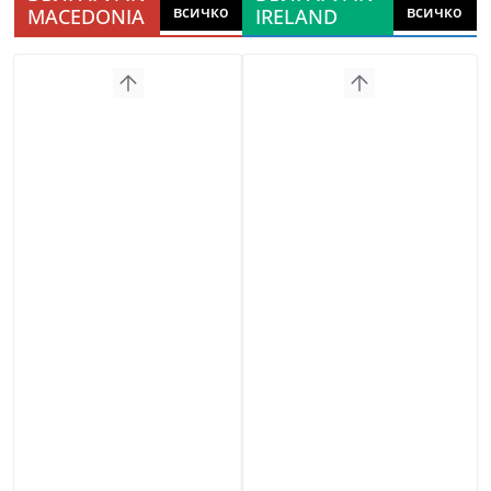
всичко
всичко
MACEDONIA
IRELAND