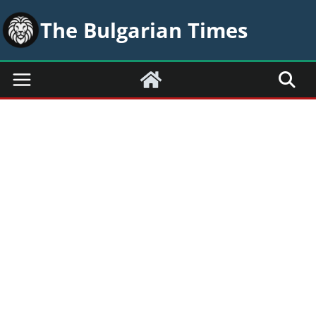
Skip
The Bulgarian Times
to
content