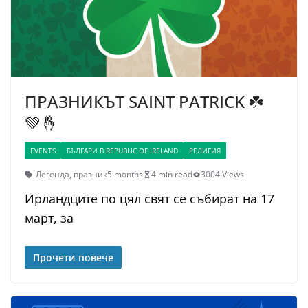
ПРАЗНИКЪТ SAINT PATRICK ☘️
💚🤞
EVENTS
БЪЛГАРИ В REPUBLIC OF IRELAND
РЕЛИГИЯ
Легенда
,
празник
5 months
4 min read
3004 Views
Ирландците по цял свят се събират на 17
март, за
Прочети повече