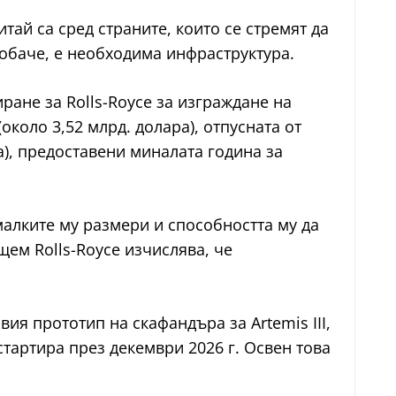
тай са сред страните, които се стремят да
 обаче, е необходима инфраструктура.
ане за Rolls-Royce за изграждане на
около 3,52 млрд. долара), отпусната от
а), предоставени миналата година за
малките му размери и способността му да
ем Rolls-Royce изчислява, че
ия прототип на скафандъра за Artemis III,
стартира през декември 2026 г. Освен това