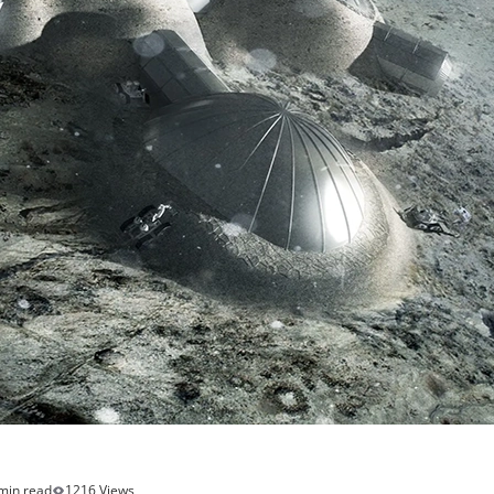
min read
1216 Views