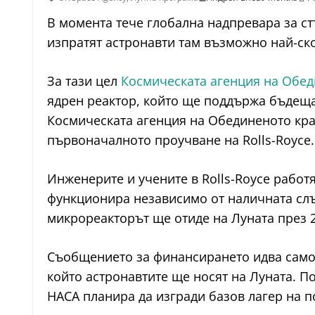
В момента тече глобална надпревара за стъ
изпратят астронавти там възможно най-ско
За тази цел
Космическата агенция на Обеди
ядрен реактор, който ще поддържа бъдеща л
Космическата агенция на Обединеното крал
първоначалното проучване на Rolls-Royce.
Инженерите и учените в Rolls-Royce работ
функционира независимо от наличната слъ
микрореакторът ще отиде на Луната през 2
Съобщението за финансирането идва само д
който астронавтите ще носят на Луната. По
НАСА планира да изгради базов лагер на п