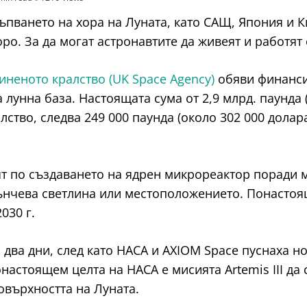
пването на хора на Луната, като САЩ, Япония и Ки
ро. За да могат астронавтите да живеят и работят
неното кралство (UK Space Agency)
обяви финансир
унна база. Настоящата сума от 2,9 млрд. паунда (
ство, следва 249 000 паунда (около 302 000 долар
ят по създаването на ядрен микрореактор поради 
нчева светлина или местоположението. Понастоящ
030 г.
ва дни, след като НАСА и AXIOM Space пуснаха нов
настоящем целта на НАСА е мисията Artemis III да 
овърхността на Луната.