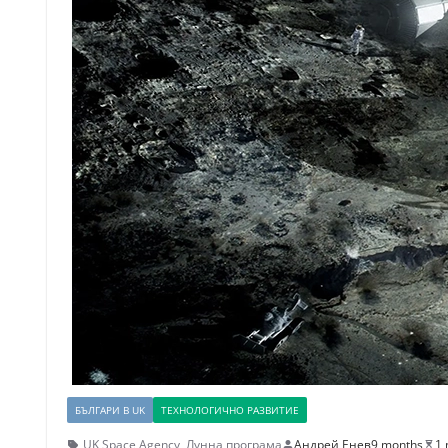
БЪЛГАРИ В UK
ТЕХНОЛОГИЧНО РАЗВИТИЕ
UK Space Agency
,
Лунна програма
Андрей Енев
9 months
1 