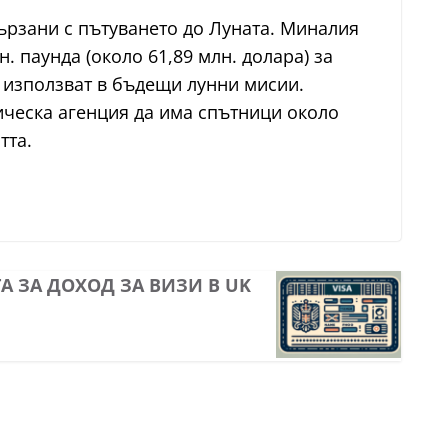
ързани с пътуването до Луната. Миналия
 паунда (около 61,89 млн. долара) за
 използват в бъдещи лунни мисии.
ическа агенция да има спътници около
тта.
 ЗА ДОХОД ЗА ВИЗИ В UK