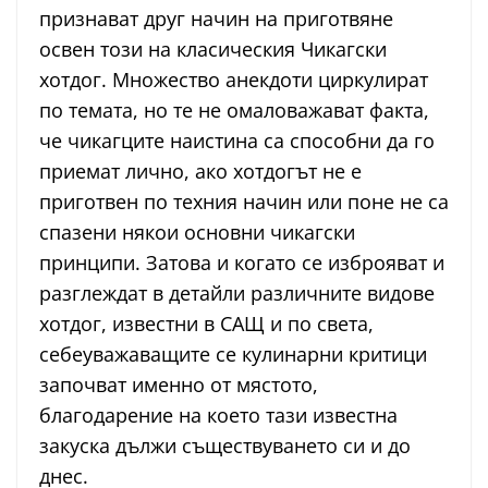
признават друг начин на приготвяне
освен този на класическия Чикагски
хотдог. Множество анекдоти циркулират
по темата, но те не омаловажават факта,
че чикагците наистина са способни да го
приемат лично, ако хотдогът не е
приготвен по техния начин или поне не са
спазени някои основни чикагски
принципи. Затова и когато се изброяват и
разглеждат в детайли различните видове
хотдог, известни в САЩ и по света,
себеуважаващите се кулинарни критици
започват именно от мястото,
благодарение на което тази известна
закуска дължи съществуването си и до
днес.