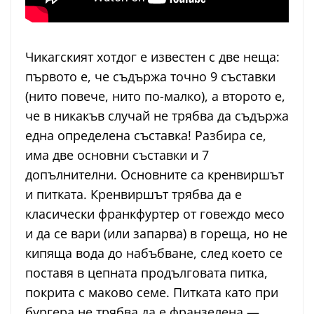
Чикагският хотдог е известен с две неща:
първото е, че съдържа точно 9 съставки
(нито повече, нито по-малко), а второто е,
че в никакъв случай не трябва да съдържа
една определена съставка! Разбира се,
има две основни съставки и 7
допълнителни. Основните са кренвиршът
и питката. Кренвиршът трябва да е
класически франкфуртер от говеждо месо
и да се вари (или запарва) в гореща, но не
кипяща вода до набъбване, след което се
поставя в цепната продълговата питка,
покрита с маково семе. Питката като при
бургера не трябва да е франзелена —