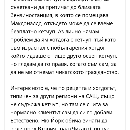
съветвани да притичат до близката
бензиностанция, в която се помещава
Макдоналдс, откъдето може да се вземе
безплатно кетчуп. Аз лично нямам
проблем да ям хотдога с кетчуп, тъй като
съм израснал с побългарения хотдог,
който идваше с нищо друго освен кетчуп,
но гледам да го правя, когато съм сам, за
да не ми отнемат чикагското гражданство.
Интересното е, че по рецепта и хотдогът,
типичен за други региони на САЩ, също
не съдържа кетчуп, но там се счита за
нормално клиентът сам да си го добави.
Естествено, Ню Йорк обича винаги да
води пред Втория град (Чикаго), но тук