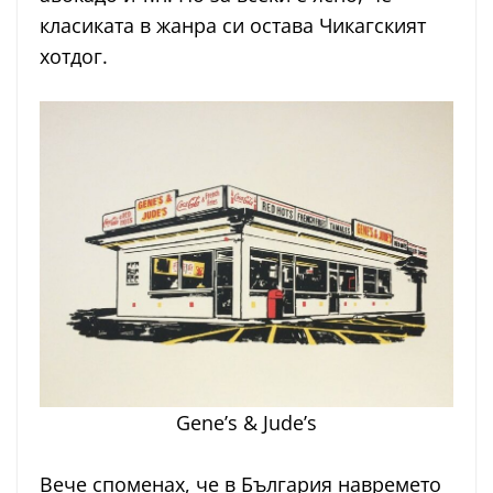
класиката в жанра си остава Чикагският
хотдог.
Gene’s & Jude’s
Вече споменах, че в България навремето