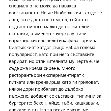
специално не може да навакса
изоставането. Не че Нюйоркският хотдог е
лош, но е доста по семпъл, тъй като
съдържа много малко допълнителни
съставки, а именно зауеркраут (или
нарязано кисело зеле) и кафява горчица.
Сиатълският хотдог също набра голяма
популярност, като при него съставките
варират, но отличителната му черта е, че
съдържа крема сирене. Много
ресторантьори експериментират с
питката или кренвирша като ги гриловат,
някои дори прибягват до дълбоко
пържене, добавят се съставки, типични за
бургерите: бекон, яйце, гъби, кашкавали,
авокадо и т.н. Но за всеки е ясно, че