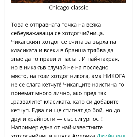
Chicago classic
Това е отправната точка на всяка
себеуважаваща се хотдогчийница.
Чикагският хотдог се счита за върха на
класиката и всеки в бранша трябва да
знае да го прави и насън. И най-накрая,
но в никакъв случай не на последно
място, на този хотдог никога, ама НИКОГА
не се слага кетчуп! Чикагците наистина го
приемат много лично, ако пред тях
„развалите“ класиката, като си добавите
кетчуп. Едва ли ще стигнат до бой, но до
други крайности — със сигурност!
Например една от най-известните
хотдогчийници в цяла Америка
Джийн енд