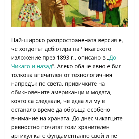
Най-широко разпространената версия е,
че хотдогът дебютира на Чикагското
изложение през 1893 г., описано в „
До
Чикаго и назад
“. Алеко обаче явно е бил
толкова впечатлен от технологичния
напредък по света, привичките на
обикновените американци и модата,
която са следвали, че едва ли му е
останало време да обръща особено
внимание на храната. До днес чикагците
ревностно почитат този хранителен
артикул като фундаментално свой и не