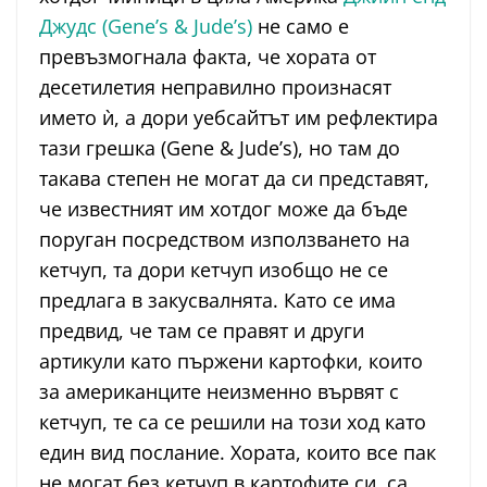
Джудс (Gene’s & Jude’s)
не само е
превъзмогнала факта, че хората от
десетилетия неправилно произнасят
името ѝ, а дори уебсайтът им рефлектира
тази грешка (Gene & Jude’s), но там до
такава степен не могат да си представят,
че известният им хотдог може да бъде
поруган посредством използването на
кетчуп, та дори кетчуп изобщо не се
предлага в закусвалнята. Като се има
предвид, че там се правят и други
артикули като пържени картофки, които
за американците неизменно вървят с
кетчуп, те са се решили на този ход като
един вид послание. Хората, които все пак
не могат без кетчуп в картофите си, са