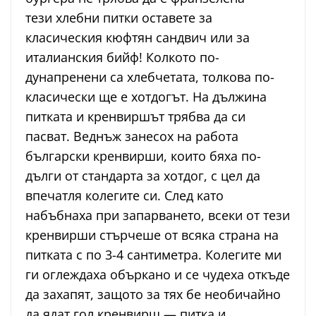
тези хлебни питки оставете за
класическия кюфтян сандвич или за
италианския бийф! Колкото по-
дунапренени са хлебчетата, толкова по-
класически ще е хотдогът. На дължина
питката и кренвиршът трябва да си
пасват. Веднъж занесох на работа
български кренвирши, които бяха по-
дълги от стандарта за хотдог, с цел да
впечатля колегите си. След като
набъбнаха при запарването, всеки от тези
кренвирши стърчеше от всяка страна на
питката с по 3-4 сантиметра. Колегите ми
ги оглеждаха объркано и се чудеха откъде
да захапят, защото за тях бе необичайно
да ядат гол кренвирш — питка и