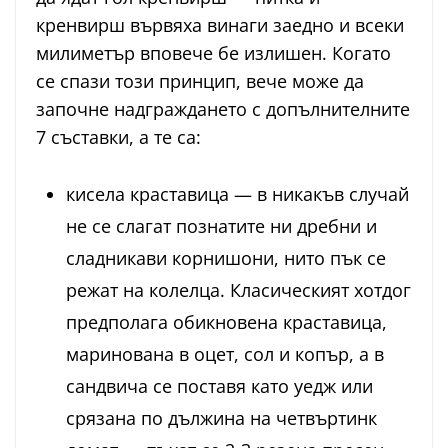
кренвирш вървяха винаги заедно и всеки
милиметър вповече бе излишен. Когато
се спази този принцип, вече може да
започне надграждането с допълнителните
7 съставки, а те са:
кисела краставица — в никакъв случай
не се слагат познатите ни дребни и
сладникави корнишони, нито пък се
режат на колелца. Класическият хотдог
предполага обикновена краставица,
маринована в оцет, сол и копър, а в
сандвича се поставя като уедж или
срязана по дължина на четвъртинк