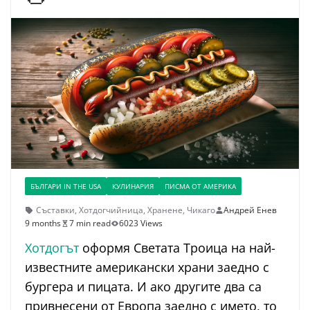
БЪЛГАРИ IN THE USA
КУЛИНАРИЯ
ПИСМА ОТ АМЕРИКА
Съставки
,
Хотдогчийница
,
Хранене
,
Чикаго
Андрей Енев
9 months
7 min read
6023 Views
Хотдогът
оформя Светата Троица на най-
известните американски храни заедно с
бургера и пицата. И ако другите два са
привнесени от Европа заедно с името, то