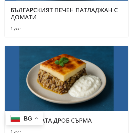
БЪЛГАРСКИЯТ ПЕЧЕН ПАТЛАДЖАН С
ДОМАТИ
1 year
BG
БЪЛГАРСКАТА ДРОБ СЪРМА
1 year