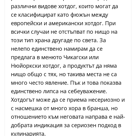
различни видове хотдог, които могат да
се класифицират като фюжън между
европейски и американски хотдог. При
всички случаи не отстъпват по нищо на
този тип храна другаде по света. За
нелепо единствено намирам да се
предлага в менюто Чикагски или
Нюйоркски хотдог, а продуктът да няма
нищо общо с тях, но такива места не са
много често явление. Пък и това показва
единствено липса на себеуважение.
Хотдогът може да се приема несериозно и
с насмешка от много хора в бранша, но
отношението към неговата направа е най-
добрата индикация за сериозен подход в
кулинарията.