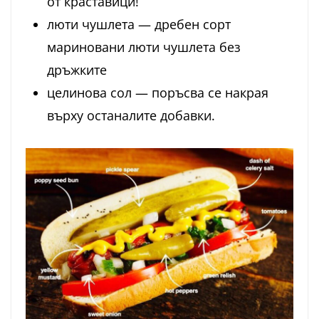
от краставици!
люти чушлета — дребен сорт
мариновани люти чушлета без
дръжките
целинова сол — поръсва се накрая
върху останалите добавки.