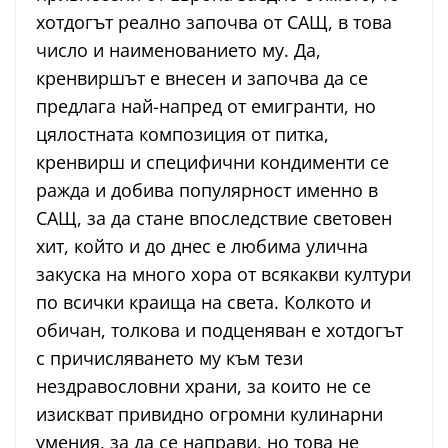
хотдогът реално започва от САЩ, в това
число и наименованието му. Да,
кренвиршът е внесен и започва да се
предлага най-напред от емигранти, но
цялостната композиция от питка,
кренвирш и специфични кондименти се
ражда и добива популярност именно в
САЩ, за да стане впоследствие световен
хит, който и до днес е любима улична
закуска на много хора от всякакви култури
по всички краища на света. Колкото и
обичан, толкова и подценяван е хотдогът
с причисляването му към тези
нездравословни храни, за които не се
изискват привидно огромни кулинарни
умения, за да се направи, но това не