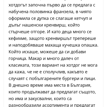
хотдогът започна първо да се предлага с
набучена половинка франзела, в чиято
оформила се дупка се слагаше кетчуп и
дълъг нашенски кренвирш, който
стърчеше отгоре. И като деца много се
кефихме, защото кренвиршът трепереше
и наподобяваше махаща кучешка опашка.
Който искаше, можеше да си добави
горчица. Макар и много далеч от
класиката, този вариант на хотдог не мога
да кажа, че не е сполучлив, какъвто е
случаят с побългарените бургери и пици.
В днешно време има места в България,
които продължават да предлагат същото,
но има и закусвални, които са
разнообразили асортимента и предлагат