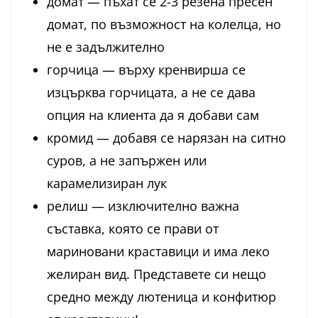
домат — пъхат се 2-3 резена пресен
домат, по възможност на колелца, но
не е задължително
горчица — върху кренвирша се
изцърква горчицата, а не се дава
опция на клиента да я добави сам
кромид — добавя се нарязан на ситно
суров, а не запържен или
карамелизиран лук
релиш — изключително важна
съставка, която се прави от
мариновани краставици и има леко
желиран вид. Представете си нещо
средно между лютеница и конфитюр