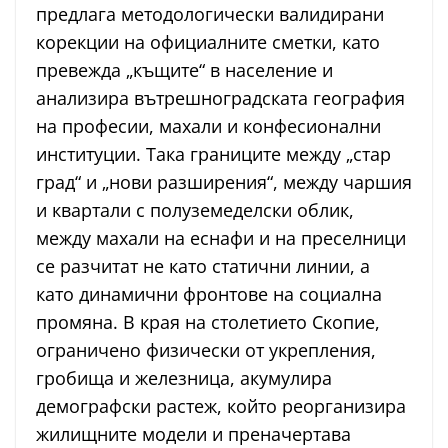
предлага методологически валидирани
корекции на официалните сметки, като
превежда „къщите“ в население и
анализира вътрешноградската география
на професии, махали и конфесионални
институции. Така границите между „стар
град“ и „нови разширения“, между чаршия
и квартали с полуземеделски облик,
между махали на еснафи и на преселници
се разчитат не като статични линии, а
като динамични фронтове на социална
промяна. В края на столетието Скопие,
ограничено физически от укрепления,
гробища и железница, акумулира
демографски растеж, който реорганизира
жилищните модели и преначертава