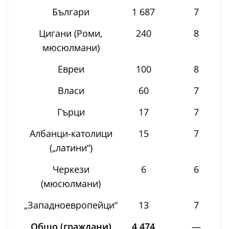
Българи
1 687
7
Цигани (Роми,
240
8
мюсюлмани)
Евреи
100
8
Власи
60
7
Гърци
17
7
Албанци-католици
15
7
(„латини“)
Черкези
6
6
(мюсюлмани)
„Западноевропейци“
13
7
Общо (граждани)
4 474
—