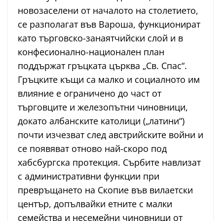
новозаселени от началото на столетието,
се разполагат във Вароша, функционират
като търговско-занаятчийски слой и в
конфесионално-национален план
поддържат гръцката църква „Св. Спас“.
Гръцките къщи са малко и социалното им
влияние е ограничено до част от
търговците и железопътни чиновници,
докато албанските католици („латини“)
почти изчезват след австрийските войни и
се появяват отново най-скоро под
хабсбургска протекция. Сърбите навлизат
с административни функции при
превръщането на Скопие във вилаетски
център, допълвайки етните с малки
семейства и несемейни чиновници от