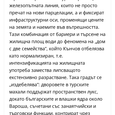
железопътната линия, които не просто
пречат на нови парцелации, а и фиксират
инфраструктурни оси, променящи цените
на земята и наемите във вътрешността.
Тази комбинация от бариери и търсене на
жилищна площ води до феномена на „дом
с две семейства“, който Кънчов отбелязва
като нормализиран, т.е.
интензификацията на жилищната
употреба замества липсващото
екстензивно разрастване. Така градът се
„издебелява“: дворовете в турските
махали поддържат пространствен лукс,
докато българските и влашки ядра около
Вароша, съчетани със занаятчийски и
търговски функции, контрират чрез