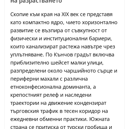
на разрастването
Скопие към края на XIX век се представя
като компактно ядро, чието хоризонтално
развитие се възпира от съвкупност от
физически и институционални бариери,
които канализират растежа навътре чрез
уплътняване. По Кънчов градът включва
приблизително шейсет малки улици,
разпределени около чаршийното сърце и
периферни махали с различна
етноконфесионална доминанта, а
крепостният релеф и наследени
траектории на движение кондензират
търговския трафик в тесен коридор на
ежедневни обменни практики. Южната
страна се притиска от турски гробища и