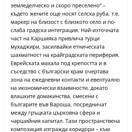
земледелческо и скоро преселено“ –
където жените още носят селска руба, т.е.
маркер на близост с близкото село и по-
слаба градска интеграция. Най-източната
част на Каршияка привлича турци
мухаджири, засилвайки етническата
шахматност на крайградската периферия.
Еврейската махала под крепостта и в
съседство с български храм очертава
зона на ежедневни контакти и евентуално
на икономически взаимности, докато
влашките домакинства, смесени с
българите във Вароша, посредничат
между гръцката църковна сфера и
чаршийния капитал. Тази пространствена
композиция изгражда коридори – към