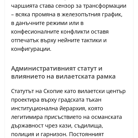
чаршията става сензор за трансформации
– всяка промяна в железопътния график,
в данъчните режими или в
конфесионалните конфликти оставя
отпечатък върху нейните тактики и
конфигурации.
Административният статут и
влиянието на вилаетската рамка
Статутът на Скопие като вилаетски център
проектира върху градската тъкан
институционална йерархия, която
легитимира присъствието на османската
държавност чрез кази, съдилища,
полиция и гарнизон. Постоянният