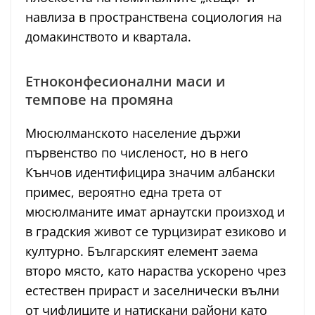
навлиза в пространствена социология на
домакинството и квартала.
Етноконфесионални маси и
темпове на промяна
Мюсюлманското население държи
първенство по численост, но в него
Кънчов идентифицира значим албански
примес, вероятно една трета от
мюсюлманите имат арнаутски произход и
в градския живот се турцизират езиково и
културно. Българският елемент заема
второ място, като нараства ускорено чрез
естествен прираст и заселнически вълни
от чифлиците и натискани райони като