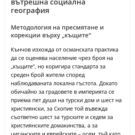
вътрешна социална
география
Методология на пресмятане и
корекции върху „къщите“
Кънчов изхожда от османската практика
да се оценява население чрез броя на
„къщите“, но коригира стандарта за
среден брой жители според
наблюдаваната локална гъстота. Докато
обичайно за градовете в империята се
приема пет души на турски дом и шест на
християнски, за Скопие той въвежда
съответно шест за турските и седем за
християнските домакинства, а за
циганските и еврейските – осем, тъй като