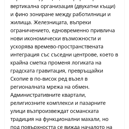
вертикална организация (двукатни къщи)
и фино зониране между работилници и
жилища. Железницата, въпреки
ограничението, едновременно привлича
нови икономически възможности и
ускорява времево-пространствената
интеграция със съседни центрове, което в
крайна сметка променя логиката на
градската гравитация, превръщайки
Скопие в по-висок ред възел в
регионалната мрежа на обмен.
Административните квартали,
религиозните комплекси и пазарните
улици възпроизвеждат османската
традиция на функционални махали, но
под повърхността се вижда началото на