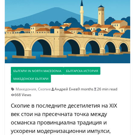
БЪЛГАРИ IN NORTH MACEDONIA
БЪЛГАРСКА ИСТОРИЯ
МАКЕДОНСКИ БЪЛГАРИ
Македония
,
Скопие
Андрей Енев
9 months
26 min read
668 Views
Скопие в последните десетилетия на XIX
век стои на пресечната точка между
османска провинциална традиция и
ускорени модернизационни импулси,