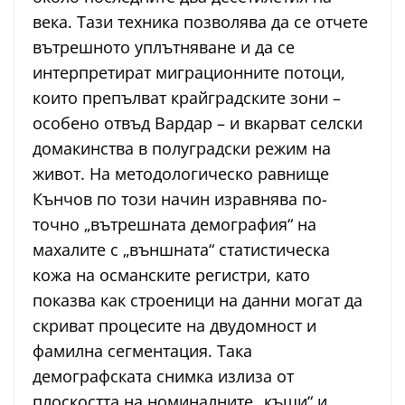
века. Тази техника позволява да се отчете
вътрешното уплътняване и да се
интерпретират миграционните потоци,
които препълват крайградските зони –
особено отвъд Вардар – и вкарват селски
домакинства в полуградски режим на
живот. На методологическо равнище
Кънчов по този начин изравнява по-
точно „вътрешната демография“ на
махалите с „външната“ статистическа
кожа на османските регистри, като
показва как строеници на данни могат да
скриват процесите на двудомност и
фамилна сегментация. Така
демографската снимка излиза от
плоскостта на номиналните „къщи“ и