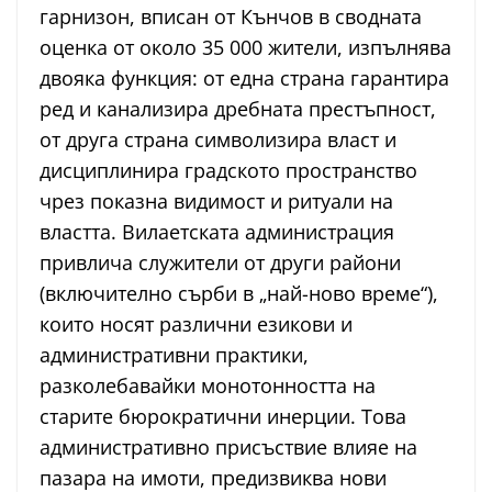
гарнизон, вписан от Кънчов в сводната
оценка от около 35 000 жители, изпълнява
двояка функция: от една страна гарантира
ред и канализира дребната престъпност,
от друга страна символизира власт и
дисциплинира градското пространство
чрез показна видимост и ритуали на
властта. Вилаетската администрация
привлича служители от други райони
(включително сърби в „най-ново време“),
които носят различни езикови и
административни практики,
разколебавайки монотонността на
старите бюрократични инерции. Това
административно присъствие влияе на
пазара на имоти, предизвиква нови