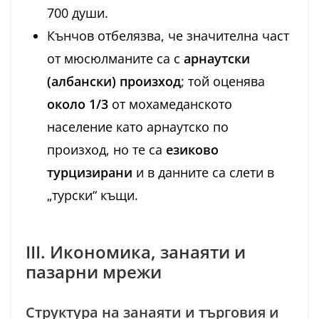
700 души.
Кънчов отбелязва, че значителна част
от мюсюлманите са с
арнаутски
(албански) произход
; той оценява
около 1/3
от мохамеданското
население като арнаутско по
произход, но те са
езиково
турцизирани
и в данните са слети в
„турски“ къщи.
III. Икономика, занаяти и
пазарни мрежи
Структура на занаяти и търговия и