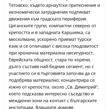
Тетовско, където арнаутски притеснения и
икономически затруднения подтикват
движения към градската периферия.
Циганските групи, компактни северно от
крепостта и в западната Каршияка, са
мюсюлмани, ускорено приемат турски
език и се отличават с висока плодовитост
при хронична материална несигурност.
Еврейската общност, стара по корени,
дълго съставя най-бедния сегмент, но с
участието си в търговията започва да се
подобрява материално; концентрира се
южно от крепостта, около „Св. Димитрий“,
което подсказва интересно съседство и
междинни зони на контакт с българските
институции. Влашките домове,