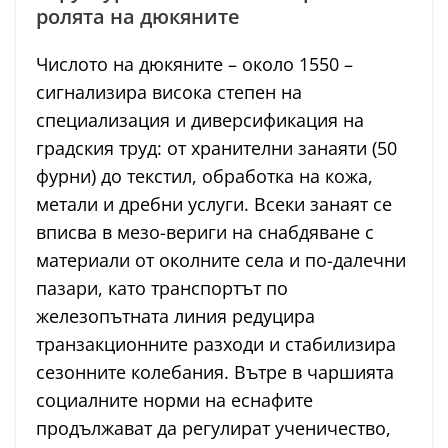
ролята на дюкяните
Числото на дюкяните – около 1550 –
сигнализира висока степен на
специализация и диверсификация на
градския труд: от хранителни занаяти (50
фурни) до текстил, обработка на кожа,
метали и дребни услуги. Всеки занаят се
вписва в мезо-вериги на снабдяване с
материали от околните села и по-далечни
пазари, като транспортът по
железопътната линия редуцира
транзакционните разходи и стабилизира
сезонните колебания. Вътре в чаршията
социалните норми на еснафите
продължават да регулират ученичество,