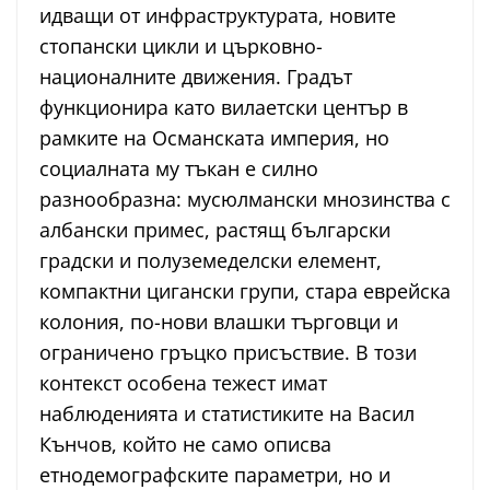
идващи от инфраструктурата, новите
стопански цикли и църковно-
националните движения. Градът
функционира като вилаетски център в
рамките на Османската империя, но
социалната му тъкан е силно
разнообразна: мусюлмански мнозинства с
албански примес, растящ български
градски и полуземеделски елемент,
компактни цигански групи, стара еврейска
колония, по-нови влашки търговци и
ограничено гръцко присъствие. В този
контекст особена тежест имат
наблюденията и статистиките на Васил
Кънчов, който не само описва
етнодемографските параметри, но и