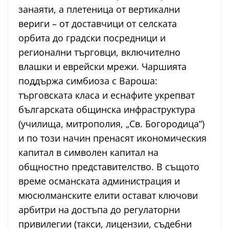
занаяти, а плетеница от вертикални
вериги – от доставчици от селската
орбита до градски посредници и
регионални търговци, включително
влашки и еврейски мрежи. Чаршията
поддържа симбиоза с Вароша:
търговската класа и еснафите укрепват
българската общинска инфраструктура
(училища, митрополия, „Св. Богородица“)
и по този начин пренасят икономическия
капитал в символен капитал на
общностно представителство. В същото
време османската администрация и
мюсюлманските елити остават ключови
арбитри на достъпа до регулаторни
привилегии (такси, лицензии, съдебни