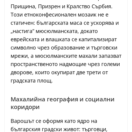
Прищина, Призрен и Кралство Сърбия.
Този етноконфесионален мозаик не е
статичен: българската маса се ускорява и
„настига“ мюсюлманската, докато
еврейската и влашката се капитализират
символно чрез образование и търговски
мрежи, а мюсюлманските махали запазват
пространственото надмощие чрез големи
дворове, които окупират две трети от
градската площ.
Махалийна география и социални
коридори
Варошът се оформя като ядро на
българския градски живот: търговци,