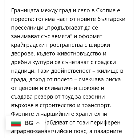
Границата между град и село в Скопие е
пореста: голяма част от новите български
преселници „продължават да се
занимават със земята“ и оформят
крайградски пространства с широки
дворове, където животновъдство и
дребни култури се съчетават с градски
надници. Тази двойнственост – жилище в
града, доход от полето – смекчава риска
от ценови и климатични шокове и
създава резерв от труд за сезонни
върхове в строителство и транспорт.
Фурните и чаршийните хранителни
дюкяни се снабдяват от този периферен
BG
аграрно-занаятчийски пояс, а пазарните