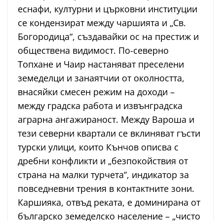
еснафи, културни и църковни институции
се кондензират между чаршията и „Св.
Богородица“, създавайки ос на престиж и
обществена видимост. По-северно
Топхане и Чаир настаняват преселени
земеделци и занаятчии от околността,
внасяйки смесен режим на доходи –
между градска работа и извънградска
аграрна ангажираност. Между Вароша и
тези северни квартали се вклиняват гъсти
турски улици, които Кънчов описва с
дребни конфликти и „безпокойствия от
страна на малки турчета“, индикатор за
повседневни трения в контактните зони.
Каршияка, отвъд реката, е доминирана от
българско земеделско население – „чисто