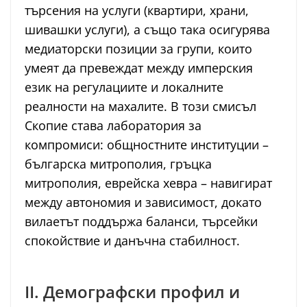
търсения на услуги (квартири, храни,
шивашки услуги), а също така осигурява
медиаторски позиции за групи, които
умеят да превеждат между имперския
език на регулациите и локалните
реалности на махалите. В този смисъл
Скопие става лаборатория за
компромиси: общностните институции –
българска митрополия, гръцка
митрополия, еврейска хевра – навигират
между автономия и зависимост, докато
вилаетът поддържа баланси, търсейки
спокойствие и данъчна стабилност.
II. Демографски профил и