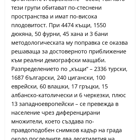
тези групи обитават по-стеснени
пространства и имат по-висока
плодовитост. При 4474 къщи, 1550
дюкяна, 50 фурни, 45 хана и 3 бани
методологическата му поправка се оказва
решаваща за достоверното приближение
към реални демографски мащаби.
Разпределението по „къщи“ – 2336 турски,
1687 български, 240 цигански, 100
еврейски, 60 влашки, 17 гръцки, 15
албанско-католически и 6 черкезки, плюс
13 западноевропейски – се превежда в
население чрез диференцирани
множители, което създава по-
правдоподобен снимков кадър на града
около последните два десетилетия на