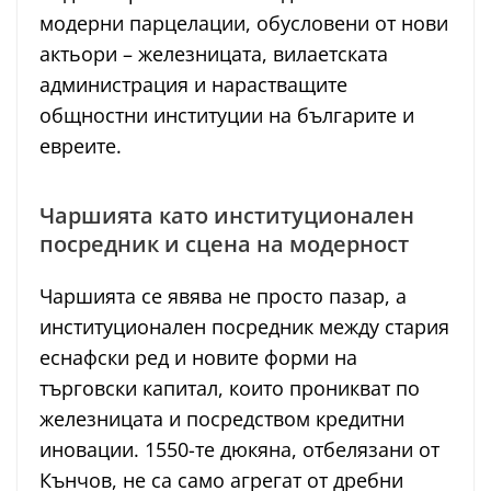
модерни парцелации, обусловени от нови
актьори – железницата, вилаетската
администрация и нарастващите
общностни институции на българите и
евреите.
Чаршията като институционален
посредник и сцена на модерност
Чаршията се явява не просто пазар, а
институционален посредник между стария
еснафски ред и новите форми на
търговски капитал, които проникват по
железницата и посредством кредитни
иновации. 1550-те дюкяна, отбелязани от
Кънчов, не са само агрегат от дребни