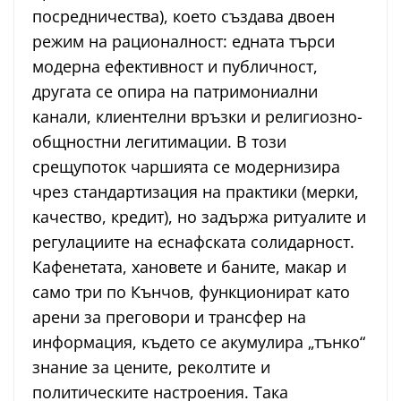
посредничества), което създава двоен
режим на рационалност: едната търси
модерна ефективност и публичност,
другата се опира на патримониални
канали, клиентелни връзки и религиозно-
общностни легитимации. В този
срещупоток чаршията се модернизира
чрез стандартизация на практики (мерки,
качество, кредит), но задържа ритуалите и
регулациите на еснафската солидарност.
Кафенетата, хановете и баните, макар и
само три по Кънчов, функционират като
арени за преговори и трансфер на
информация, където се акумулира „тънко“
знание за цените, реколтите и
политическите настроения. Така