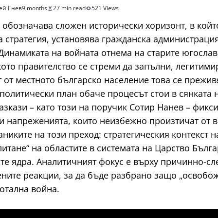
ей Енев
9 months
27 min read
521 Views
 обозначава сложен исторически хоризонт, в който
а стратегия, установява гражданска администраци
 Динамиката на войната отнема на старите югосла
кото правителство се стреми да запълни, легитими
т от местното българско население това се прежи
олитически план обаче процесът стои в сянката н
азкази – като този на поручик Сотир Нанев – фикс
 и напреженията, които неизбежно произтичат от в
никите на този преход: стратегическия контекст на
итане“ на областите в системата на Царство Бълга
ите ядра. Аналитичният фокус е върху причинно-сл
ните реакции, за да бъде разбрано защо „освобо
тотална война.