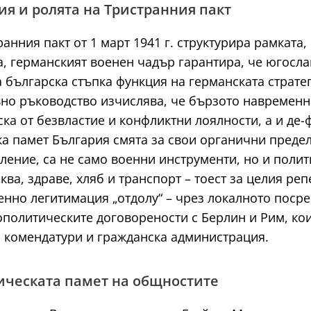
ия и ролята на Тристранния пакт
нния пакт от 1 март 1941 г. структурира рамката, 
а, германският военен чадър гарантира, че югосл
ка българска стъпка функция на германската страте
вно ръководство изчислява, че бързото навремен
ка от безвластие и конфликтни лоялности, а и де
ка памет България смята за свои органични преде
ение, са не само военни инструменти, но и полит
ва, здраве, хляб и транспорт – тоест за целия ре
нно легитимация „отдолу“ – чрез локалното посре
ополитическите договорености с Берлин и Рим, ко
 комендатури и гражданска администрация.
рическата памет на общностите