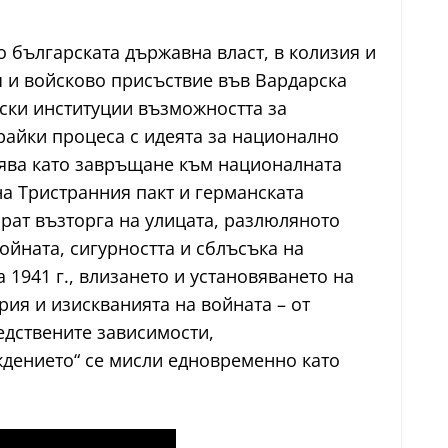
 българската държавна власт, в колизия и
я и войсково присъствие във Вардарска
вски институции възможността за
райки процеса с идеята за национално
вява като завръщане към националната
а Тристранния пакт и германската
ират възторга на улицата, разлюляното
ойната, сигурността и сблъсъка на
 1941 г., влизането и установяването на
рия и изискванията на войната – от
едствените зависимости,
ждението“ се мисли едновременно като