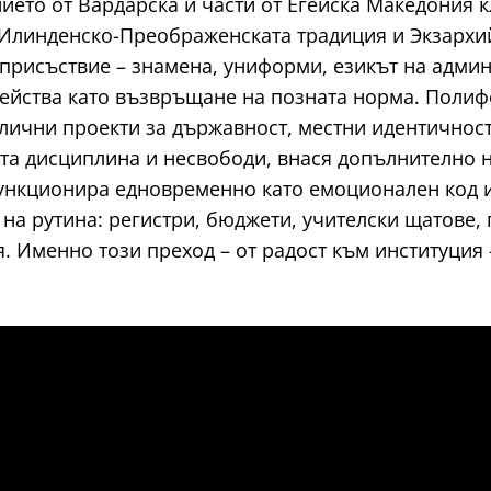
ието от Вардарска и части от Егейска Македония 
 Илинденско-Преображенската традиция и Экзархи
присъствие – знамена, униформи, езикът на админ
ейства като възвръщане на позната норма. Полифо
лични проекти за държавност, местни идентичнос
та дисциплина и несвободи, внася допълнително 
ункционира едновременно като емоционален код и
 на рутина: регистри, бюджети, учителски щатове
 Именно този преход – от радост към институция 