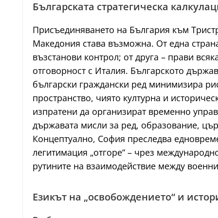
Българската стратегическа калкулац
Присъединяването на България към Тристра
Македония става възможна. От една стран
възстанови контрол; от друга – прави вся
отговорност с Италия. Българското държа
български граждански ред минимизира рис
пространство, чиято културна и историчес
изпратени да организират временно управл
държавата мисли за ред, образование, църк
Концептуално, София преследва едновреме
легитимация „отгоре“ – чрез международн
рутините на взаимодействие между военни
Езикът на „освобождението“ и исто