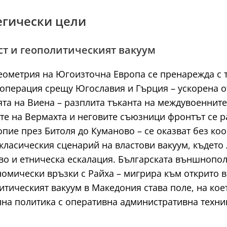
тегически цели
ст и геополитическият вакуум
 геометрия на Югоизточна Европа се пренарежда с
 операция срещу Югославия и Гърция – ускорена о
ята на Виена – разплита тъканта на междувоеннит
ите на Вермахта и неговите съюзници фронтът се 
опие през Битоля до Куманово – се оказват без ко
класическия сценарий на властови вакуум, където
тво и етническа ескалация. Българската външнопол
омически връзки с Райха – мигрира към открито в
литическият вакуум в Македония става поле, на ко
лна политика с оперативна административна техни