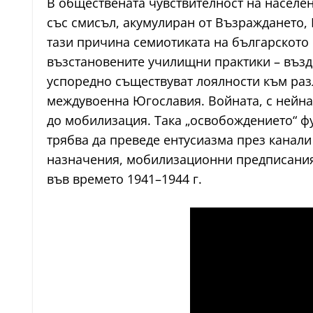
В обществената чувствителност на населен
със смисъл, акумулиран от Възраждането,
тази причина семиотиката на българското 
възстановените училищни практики – възд
успоредно съществуват лоялности към раз
междувоенна Югославия. Войната, с нейна
до мобилизация. Така „освобождението“ ф
трябва да преведе ентусиазма през канали
назначения, мобилизационни предписания.
във времето 1941–1944 г.