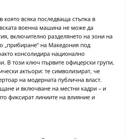
в която всяка последваща стъпка в
авската военна машина не може да
гия, включително разделянето на зони на
но „прибиране“ на Македония под
-факто консолидира национално
ли. В този ключ първите офицерски групи,
ически актьори: те символизират, че
пертоар на модерната публична власт.
щане и включване на местни кадри – и
ито фиксират линиите на влияние и