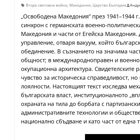
Втора световна война
,
Македония
,
Царство България
Андр
„Освободена Македония“ през 1941–1944 г.
синхрон с германската военно-политическ
Македония и части от Егейска Македония.
управление, отваря вакуум, който българс
обединение. В съзнанието на значима час
общност; в международноправен и военноп
окупационна архитектура. Свидетелските р
чувство за историческа справедливост, но
лоялности. Настоящият текст изследва меха
българската власт, институционалното „впл
охраната на тила до борбата с партизанск
административните технологии и обществе
национално сбъдване и като част от една 