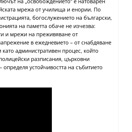
ключът на „освобождението“ е натоварен
йската мрежа от училища и енории. По
истрацията, богослужението на български,
нията на паметта обаче не изчезва:
ти и мрежи на преживяване от
напрежение в ежедневието – от снабдяване
 като административен процес, който
, полицейски разписания, църковни
– определя устойчивостта на събитието