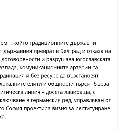
 темп, който традиционните държавни
т държавния преврат в Белград и отказа на
е договорености и разрушава югославската
разпада, комуникационните артерии са
ординация и без ресурс да възстановят
 локалните елити и общности търсят бърза
итическа линия – досега лавираща, с
ключване в германския ред, управляван от
ето София проектира визия за реституиране
ка.