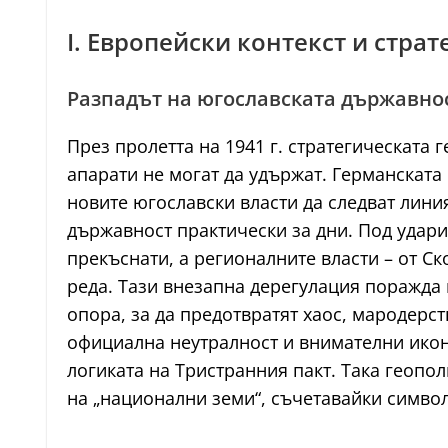
I. Европейски контекст и стра
Разпадът на югославската държавно
През пролетта на 1941 г. стратегическата
апарати не могат да удържат. Германската
новите югославски власти да следват лини
държавност практически за дни. Под удар
прекъснати, а регионалните власти – от Ск
реда. Тази внезапна дерегулация поражда 
опора, за да предотвратят хаос, мародерс
официална неутралност и внимателни икон
логиката на Тристранния пакт. Така геопо
на „национални земи“, съчетавайки симво