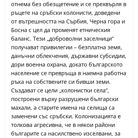
отнема без обезщетение и се прехвърля в
ръцете на сръбски колонисти, доведени
от вътрешността на Сърбия, Черна гора и
Босна с цел да променят етническия
баланс. Тези „доброволни заселници“
получават привилегии – безплатна земя,
данъчни облекчения, държавни субсидии,
дори военна охрана, докато българското
население се превръща в наемна работна
ръка на собствените си бивши земи.
Създават се цели „колонистки села“,
построени върху разрушени български
махали, а старите имена на селища са
заменени със сръбски. Колонизацията е
толкова агресивна, че в някои райони
българите са насилствено изселвани, за