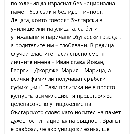
поколения да израснат без национална
памет, без език и без идентичност.
Децата, които говорят български в
училище или на улицата, са бити,
унижавани и наричани „бугарски говеда“,
а родителите им – глобявани. В редица
случаи властите насилствено сменят
личните имена – Иван става Йован,
Георги – Джордже, Мария – Марица, а
всички фамилии получават сръбски
суфикс „-ич“. Тази политика не е просто
културна асимилация; тя представлява
целенасочено унищожение на
българското слово като носител на памет,
духовност и национална същност. Врагът
е разбрал, че ако унищожи езика, ще