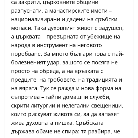
са закрити, църковните общини
разпуснати, а манастирските имоти –
национализирани и дадени на сръбски
монаси. Така духовният живот е задушен,
а църквата – превърната от убежище на
народа в инструмент на неговото
поробване. За много българи това е най-
болезненият удар, защото се посяга не
просто на обреда, а на връзката с
предците, на гробовете, на традицията и
на вярата. Тук се ражда и нова форма на
съпротива – тайни домашни служби,
скрити литургии и нелегални свещеници,
които рискуват живота си, за да запазят
жива духовната нишка. Сръбската
държава обаче не спира: тя разбира, че