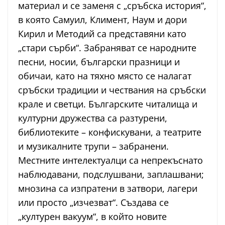
материал и се заменя с „сръбска история“,
в която Самуил, Климент, Наум и дори
Кирил и Методий са представяни като
„стари сърби“. Забраняват се народните
песни, носии, български празници и
обичаи, като на тяхно място се налагат
сръбски традиции и чествания на сръбски
крале и светци. Българските читалища и
културни дружества са разтурени,
библиотеките – конфискувани, а театрите
и музикалните трупи – забранени.
Местните интелектуалци са непрекъснато
наблюдавани, подслушвани, заплашвани;
мнозина са изпратени в затвори, лагери
или просто „изчезват“. Създава се
„културен вакуум“, в който новите