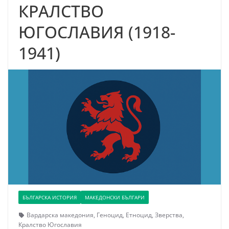
КРАЛСТВО
ЮГОСЛАВИЯ (1918-
1941)
БЪЛГАРСКА ИСТОРИЯ
МАКЕДОНСКИ БЪЛГАРИ
Вардарска македония
,
Геноцид
,
Етноцид
,
Зверства
,
Кралство Югославия