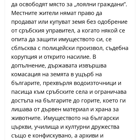
да освободят място за „лоялни граждани“.
Местните жители нямат право да
продават или купуват земя без одобрение
от сръбския управител, а когато някой се
опита да защити имуществото си, се
сблъсква с полицейски произвол, съдебна
корупция и открито насилие. В
допълнение, държавата извършва
комасация на земята в ущърб на
българите, прехвърля водоизточници и
пасища към сръбските села и ограничава
достъпа на българите до горите, което ги
лишава от дървен материал и храна за
животните. Имуществото на български
църкви, училища и културни дружества
също е конфискувано, а архиви и