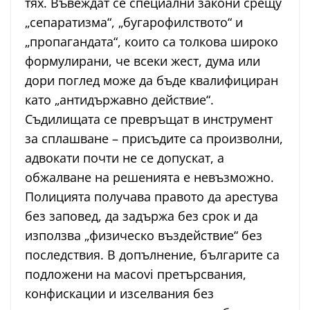
тях. Въвеждат се специални закони срещу
„сепаратизма“, „бугарофилството“ и
„пропагандата“, които са толкова широко
формулирани, че всеки жест, дума или
дори поглед може да бъде квалифициран
като „антидържавно действие“.
Съдилищата се превръщат в инструмент
за сплашване – присъдите са произволни,
адвокати почти не се допускат, а
обжалване на решенията е невъзможно.
Полицията получава правото да арестува
без заповед, да задържа без срок и да
използва „физическо въздействие“ без
последствия. В допълнение, българите са
подложени на масovi претърсвания,
конфискации и изселвания без