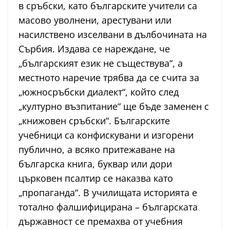
в сръбски, като българските учители са
масово уволнени, арестувани или
насилствено изселвани в дълбочината на
Сърбия. Издава се нареждане, че
„българският език не съществува“, а
местното наречие трябва да се счита за
„южносръбски диалект“, който след
„културно възпитание“ ще бъде заменен с
„книжовен сръбски“. Българските
учебници са конфискувани и изгорени
публично, а всяко притежаване на
българска книга, буквар или дори
църковен псалтир се наказва като
„пропаганда“. В училищата историята е
тотално фалшифицирана – българската
държавност се премахва от учебния