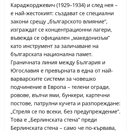
Караджорджевич (1929–1934) и след нея –
е най-жестокият: създават се специални
закони срещу „българското влияние“,
изграждат се концентрационни лагери,
въвежда се официален „македонизъм“
като инструмент за заличаване на
българската национална памет.
Граничната линия между България и
Югославия е превърната в една от най-
варварските системи за човешко
подчинение в Европа – телени огради,
ровове, вълчи ями, бункери, картечни
постове, патрулни кучета и разпореждане:
„Стреля се по всеки, без предупреждение“.
Това е „Берлинската стена“ преди
Берлинската стена – само че по-кървава,