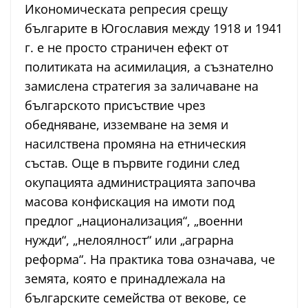
Икономическата репресия срещу
българите в Югославия между 1918 и 1941
г. е не просто страничен ефект от
политиката на асимилация, а съзнателно
замислена стратегия за заличаване на
българското присъствие чрез
обедняване, изземване на земя и
насилствена промяна на етническия
състав. Още в първите години след
окупацията администрацията започва
масова конфискация на имоти под
предлог „национализация“, „военни
нужди“, „нелоялност“ или „аграрна
реформа“. На практика това означава, че
земята, която е принадлежала на
българските семейства от векове, се