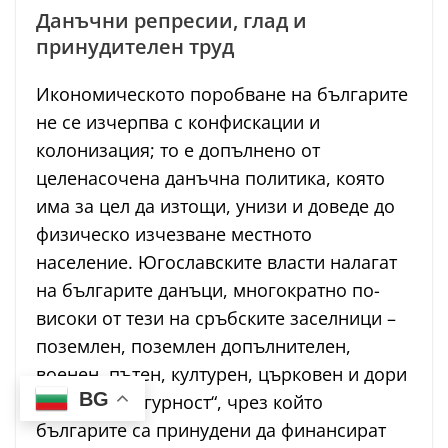
Данъчни репресии, глад и
принудителен труд
Икономическото поробване на българите
не се изчерпва с конфискации и
колонизация; то е допълнено от
целенасочена данъчна политика, която
има за цел да изтощи, унизи и доведе до
физическо изчезване местното
население. Югославските власти налагат
на българите данъци, многократно по-
високи от тези на сръбските заселници –
поземлен, поземлен допълнителен,
военен, пътен, културен, църковен и дори
BG
„данък за сигурност“, чрез който
българите са принудени да финансират