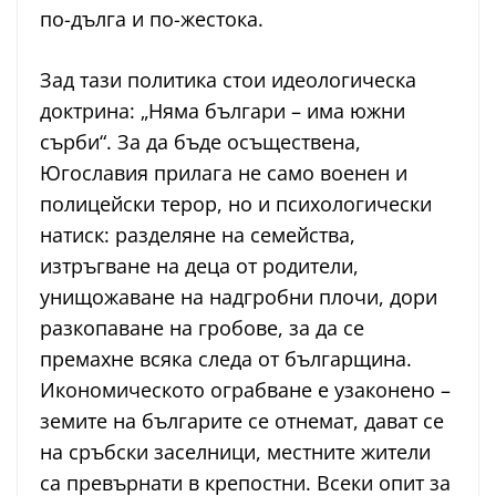
по-дълга и по-жестока.
Зад тази политика стои идеологическа
доктрина: „Няма българи – има южни
сърби“. За да бъде осъществена,
Югославия прилага не само военен и
полицейски терор, но и психологически
натиск: разделяне на семейства,
изтръгване на деца от родители,
унищожаване на надгробни плочи, дори
разкопаване на гробове, за да се
премахне всяка следа от българщина.
Икономическото ограбване е узаконено –
земите на българите се отнемат, дават се
на сръбски заселници, местните жители
са превърнати в крепостни. Всеки опит за