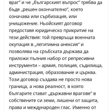
враг“ и че „българският въпрос“ трябва да
бъде „решен окончателно“, което
означава или сърбизация, или
унищожение. Ньойският договор
предоставя юридическо прикритие на
тези действия: той превръща военната
окупация в „легитимна анексия“ и
позволява на сръбската държава да
приложи пълния набор от репресивни
инструменти – армия, полиция, съдилища,
администрация, образование и църква.
Този договор създава не просто нова
граница, а нова реалност, в която
българите стават „държавни врагове“ в
собствените си земи, лишени от защита,
права и международен глас. Именно от