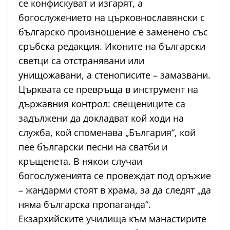
се конфискуват и изгарят, а
богослужението на църковнославянски с
българско произношение е заменено със
сръбска редакция. Иконите на български
светци са отстранявани или
унищожавани, а стенописите – замазвани.
Църквата се превръща в инструмент на
държавния контрол: свещениците са
задължени да докладват кой ходи на
служба, кой споменава „България“, кой
пее български песни на сватби и
кръщенета. В някои случаи
богослуженията се провеждат под оръжие
– жандарми стоят в храма, за да следят „да
няма българска пропаганда“.
Екзархийските училища към манастирите