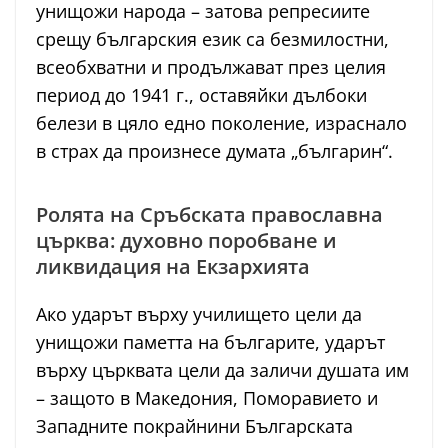
унищожи народа – затова репресиите
срещу българския език са безмилостни,
всеобхватни и продължават през целия
период до 1941 г., оставяйки дълбоки
белези в цяло едно поколение, израснало
в страх да произнесе думата „българин“.
Ролята на Сръбската православна
църква: духовно поробване и
ликвидация на Екзархията
Ако ударът върху училището цели да
унищожи паметта на българите, ударът
върху църквата цели да заличи душата им
– защото в Македония, Поморавието и
Западните покрайнини Българската