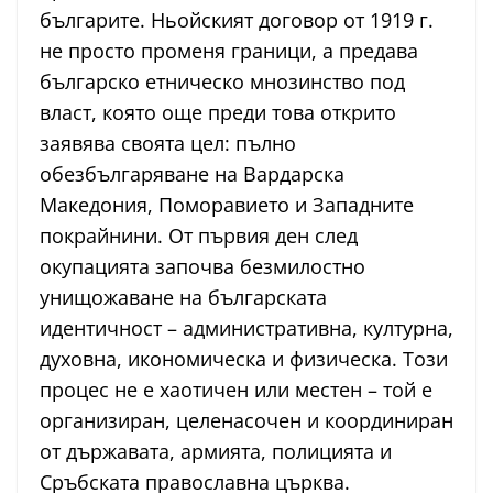
българите. Ньойският договор от 1919 г.
не просто променя граници, а предава
българско етническо мнозинство под
власт, която още преди това открито
заявява своята цел: пълно
обезбългаряване на Вардарска
Македония, Поморавието и Западните
покрайнини. От първия ден след
окупацията започва безмилостно
унищожаване на българската
идентичност – административна, културна,
духовна, икономическа и физическа. Този
процес не е хаотичен или местен – той е
организиран, целенасочен и координиран
от държавата, армията, полицията и
Сръбската православна църква.