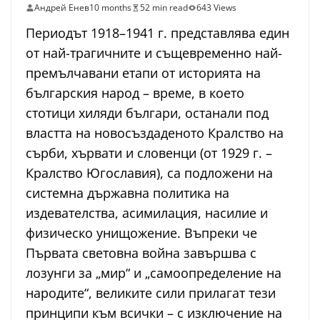
Андрей Енев
10 months
52 min read
643 Views
Периодът 1918–1941 г. представлява един
от най-трагичните и същевременно най-
премълчавани етапи от историята на
българския народ – време, в което
стотици хиляди българи, останали под
властта на новосъздаденото Кралство на
сърби, хървати и словенци (от 1929 г. –
Кралство Югославия), са подложени на
системна държавна политика на
издевателства, асимилация, насилие и
физическо унищожение. Въпреки че
Първата световна война завършва с
лозунги за „мир“ и „самоопределение на
народите“, великите сили прилагат тези
принципи към всички – с изключение на