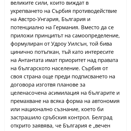
великите сили, които виждат в
укрепването на Сърбия противодействие
на Австро-Унгария, България и
потенциално на Германия. Вместо да се
приложи принципът на самоопределение,
формулиран от Удроу Уилсън, той бива
цинично потъпкан, тъй като интересите
на Антантата имат приоритет над правата
на българското население. Сърбия от
своя страна още преди подписването на
договора изготвя планове за
целенасочена асимилация на българите и
премахване на всяка форма на автономия
или национално съзнание, което би
застрашило сръбския контрол. Белград
открито заявява, че България е „вечен