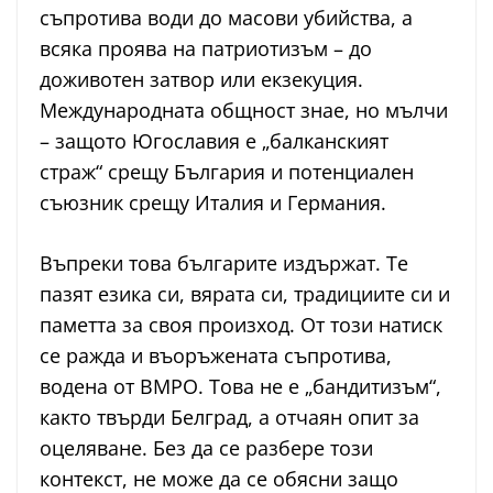
съпротива води до масови убийства, а
всяка проява на патриотизъм – до
доживотен затвор или екзекуция.
Международната общност знае, но мълчи
– защото Югославия е „балканският
страж“ срещу България и потенциален
съюзник срещу Италия и Германия.
Въпреки това българите издържат. Те
пазят езика си, вярата си, традициите си и
паметта за своя произход. От този натиск
се ражда и въоръжената съпротива,
водена от ВМРО. Това не е „бандитизъм“,
както твърди Белград, а отчаян опит за
оцеляване. Без да се разбере този
контекст, не може да се обясни защо