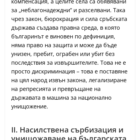
компенсация, а целите села са обявявани
за „неблагонадеждни“ и разселвани. Така
чрез закон, бюрокрация и сила сръбската
държава създава правна среда, в която
българинът е виновен по дефиниция,
няма право на защита и може да бъде
унизен, пребит, ограбен или убит без
последствия за извършителите. Това не е
просто дискриминация – това е поставяне
на цял народ извън закона, легализиране
на репресията и превръщане на
държавата в машина за национално
унищожение.
II. Насилствена сърбизация и
унищожаване на българската