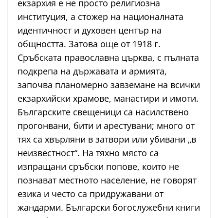
екзархия е не просто религиозна
институция, а стожер на националната
идентичност и духовен център на
общността. Затова още от 1918 г.
Сръбската православна църква, с пълната
подкрепа на държавата и армията,
започва планомерно завземане на всички
екзархийски храмове, манастири и имоти.
Българските свещеници са насилствено
прогонвани, бити и арестувани; много от
тях са хвърляни в затвори или убивани „в
неизвестност“. На тяхно място са
изпращани сръбски попове, които не
познават местното население, не говорят
езика и често са придружавани от
жандарми. Български богослужебни книги