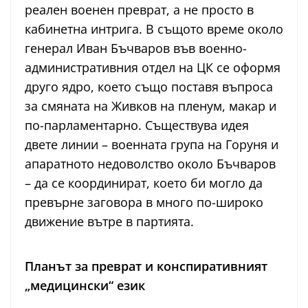
реален военен преврат, а не просто в
кабинетна интрига. В същото време около
генерал Иван Бъчваров във военно-
административния отдел на ЦК се оформя
друго ядро, което също поставя въпроса
за смяната на Живков на пленум, макар и
по-парламентарно. Съществува идея
двете линии – военната група на Горуня и
апаратното недоволство около Бъчваров
– да се координират, което би могло да
превърне заговора в много по-широко
движение вътре в партията.
Планът за преврат и конспиративният
„медицински“ език