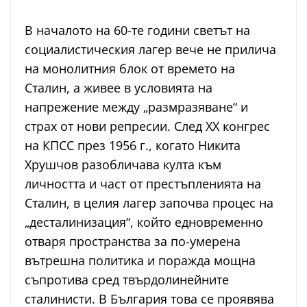
В началото на 60-те години светът на
социалистическия лагер вече не прилича
на монолитния блок от времето на
Сталин, а живее в условията на
напрежение между „размразяване“ и
страх от нови репресии. След XX конгрес
на КПСС през 1956 г., когато Никита
Хрушчов разобличава култа към
личността и част от престъпленията на
Сталин, в целия лагер започва процес на
„десталинизация“, който едновременно
отваря пространства за по-умерена
вътрешна политика и поражда мощна
съпротива сред твърдолинейните
сталинисти. В България това се проявява