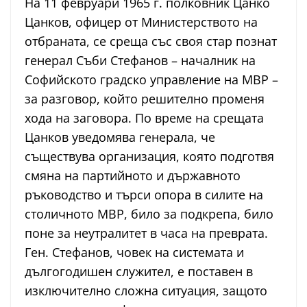
На 11 февруари 1965 г. полковник Цанко
Цанков, офицер от Министерството на
отбраната, се среща със своя стар познат
генерал Съби Стефанов – началник на
Софийското градско управление на МВР –
за разговор, който решително променя
хода на заговора. По време на срещата
Цанков уведомява генерала, че
съществува организация, която подготвя
смяна на партийното и държавното
ръководство и търси опора в силите на
столичното МВР, било за подкрепа, било
поне за неутралитет в часа на преврата.
Ген. Стефанов, човек на системата и
дългогодишен служител, е поставен в
изключително сложна ситуация, защото