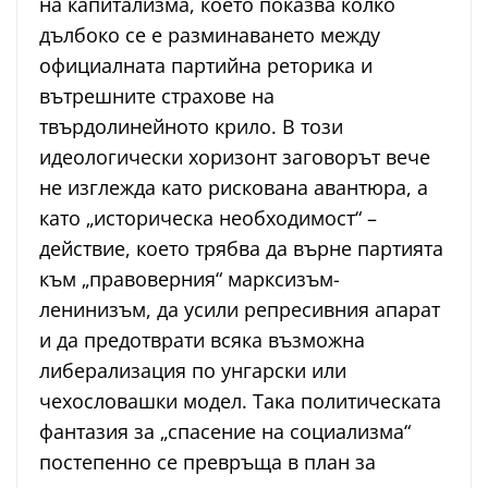
на капитализма, което показва колко
дълбоко се е разминаването между
официалната партийна реторика и
вътрешните страхове на
твърдолинейното крило. В този
идеологически хоризонт заговорът вече
не изглежда като рискована авантюра, а
като „историческа необходимост“ –
действие, което трябва да върне партията
към „правоверния“ марксизъм-
ленинизъм, да усили репресивния апарат
и да предотврати всяка възможна
либерализация по унгарски или
чехословашки модел. Така политическата
фантазия за „спасение на социализма“
постепенно се превръща в план за