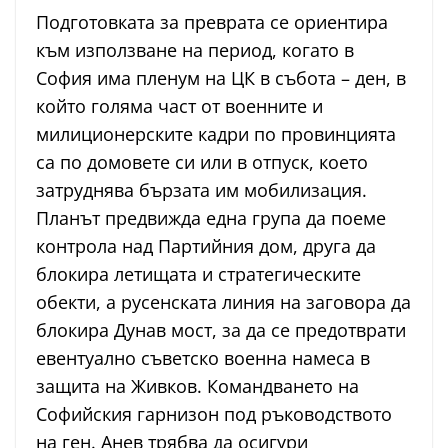
Подготовката за преврата се ориентира
към използване на период, когато в
София има пленум на ЦК в събота – ден, в
който голяма част от военните и
милиционерските кадри по провинцията
са по домовете си или в отпуск, което
затруднява бързата им мобилизация.
Планът предвижда една група да поеме
контрола над Партийния дом, друга да
блокира летищата и стратегическите
обекти, а русенската линия на заговора да
блокира Дунав мост, за да се предотврати
евентуално съветско военна намеса в
защита на Живков. Командването на
Софийския гарнизон под ръководството
на ген. Анев трябва да осигури