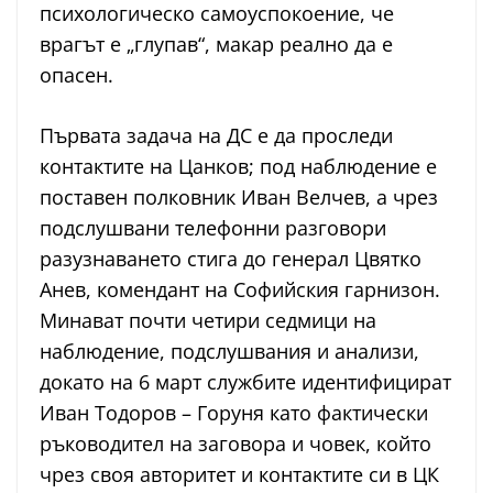
психологическо самоуспокоение, че
врагът е „глупав“, макар реално да е
опасен.
Първата задача на ДС е да проследи
контактите на Цанков; под наблюдение е
поставен полковник Иван Велчев, а чрез
подслушвани телефонни разговори
разузнаването стига до генерал Цвятко
Анев, комендант на Софийския гарнизон.
Минават почти четири седмици на
наблюдение, подслушвания и анализи,
докато на 6 март службите идентифицират
Иван Тодоров – Горуня като фактически
ръководител на заговора и човек, който
чрез своя авторитет и контактите си в ЦК