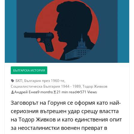
БЪЛГАРСКА ИСТОРИЯ
БКП
,
България през 1960-те
,
Социалистическа България 1944 - 1989
,
Тодор Живков
Андрей Енев
9 months
21 min read
571 Views
Заговорът на Горуня се оформя като най-
сериозния вътрешен удар срещу властта
на Тодор Живков и като единствения опит
за неосталинистки военен преврат в