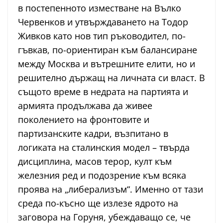
в постепенното изместване на Вълко
Червенков и утвърждаването на Тодор
Живков като нов тип ръководител, по-
гъвкав, по-ориентиран към балансиране
между Москва и вътрешните елити, но и
решително държащ на личната си власт. В
същото време в недрата на партията и
армията продължава да живее
поколението на фронтовите и
партизанските кадри, възпитано в
логиката на сталинския модел – твърда
дисциплина, масов терор, култ към
железния ред и подозрение към всяка
проява на „либерализъм“. Именно от тази
среда по-късно ще излезе ядрото на
заговора на Горуня, убеждаващо се, че