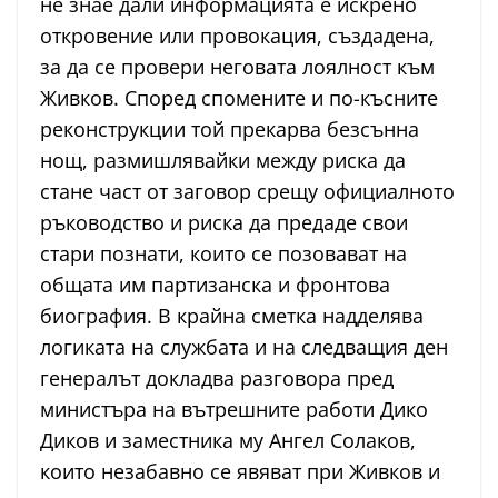
не знае дали информацията е искрено
откровение или провокация, създадена,
за да се провери неговата лоялност към
Живков. Според спомените и по-късните
реконструкции той прекарва безсънна
нощ, размишлявайки между риска да
стане част от заговор срещу официалното
ръководство и риска да предаде свои
стари познати, които се позовават на
общата им партизанска и фронтова
биография. В крайна сметка надделява
логиката на службата и на следващия ден
генералът докладва разговора пред
министъра на вътрешните работи Дико
Диков и заместника му Ангел Солаков,
които незабавно се явяват при Живков и