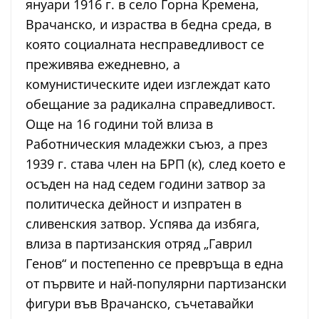
януари 1916 г. в село Горна Кремена,
Врачанско, и израства в бедна среда, в
която социалната несправедливост се
преживява ежедневно, а
комунистическите идеи изглеждат като
обещание за радикална справедливост.
Още на 16 години той влиза в
Работническия младежки съюз, а през
1939 г. става член на БРП (к), след което е
осъден на над седем години затвор за
политическа дейност и изпратен в
сливенския затвор. Успява да избяга,
влиза в партизанския отряд „Гаврил
Генов“ и постепенно се превръща в една
от първите и най-популярни партизански
фигури във Врачанско, съчетавайки