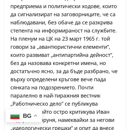
предприема и политически ходове, които
да сигнализират на заговорниците, че са
наблюдавани, без обаче да се разкрива
степента на информираност на службите.
На пленум на ЦК на 23 март 1965 г. той
говори за „авантюристични елементи“,
които развиват „антипартийна дейност“,
без да назовава конкретни имена, но
достатъчно ясно, за да бъде разбрано, че
върху определени кръгове вече пада
сянката на подозрението. Почти
паралелно в най-тиражния вестник
„Работническо дело“ се публикува
материал, който остро критикува Иван
BG
Тодоров – Горуня, намеквайки за негови
„идеологически грешки“ и опит да внесе