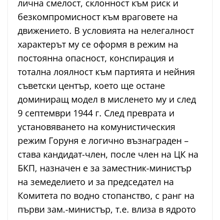
лична смелост, склонност към риск и
безкомпромисност към враговете на
движението. В условията на нелегалност
характерът му се оформя в режим на
постоянна опасност, конспирация и
тотална лоялност към партията и нейния
съветски център, което ще остане
доминиращ модел в мисленето му и след
9 септември 1944 г. След преврата и
установяването на комунистическия
режим Горуня е логично възнаграден –
става кандидат-член, после член на ЦК на
БКП, назначен е за заместник-министър
на земеделието и за председател на
Комитета по водно стопанство, с ранг на
първи зам.-министър, т.е. влиза в ядрото