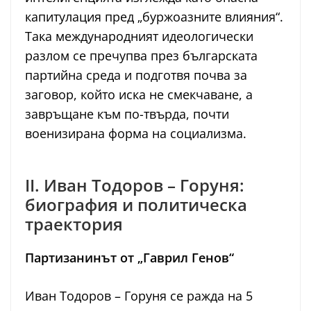
капитулация пред „буржоазните влияния“.
Така международният идеологически
разлом се пречупва през българската
партийна среда и подготвя почва за
заговор, който иска не смекчаване, а
завръщане към по-твърда, почти
военизирана форма на социализма.
II. Иван Тодоров – Горуня:
биография и политическа
траектория
Партизанинът от „Гаврил Генов“
Иван Тодоров – Горуня се ражда на 5