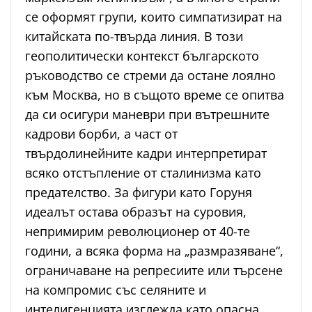
се оформят групи, които симпатизират на
китайската по-твърда линия. В този
геополитически контекст българското
ръководство се стреми да остане лоялно
към Москва, но в същото време се опитва
да си осигури маневри при вътрешните
кадрови борби, а част от
твърдолинейните кадри интерпретират
всяко отстъпление от сталинизма като
предателство. За фигури като Горуня
идеалът остава образът на суровия,
непримирим революционер от 40-те
години, а всяка форма на „размразяване“,
ограничаване на репресиите или търсене
на компромис със селяните и
интелигенцията изглежда като опасна