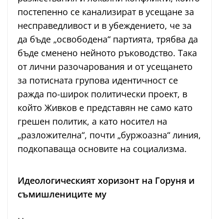
постепенно се канализират в усещане за
несправедливост и в убеждението, че за
да бъде „освободена“ партията, трябва да
бъде сменено нейното ръководство. Така
от лични разочарования и от усещането
за потисната групова идентичност се
ражда по-широк политически проект, в
който Живков е представян не само като
грешен политик, а като носител на
„разложителна“, почти „буржоазна“ линия,
подкопаваща основите на социализма.
Идеологическият хоризонт на Горуня и
съмишлениците му