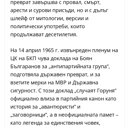
преврат завършва с провал, смърт,
арести и сурови присъди, но и с дълъг
шлейф от митологии, версии и
политически употреби, които
продължават десетилетия.
На 14 април 1965 г. извънреден пленум на
ЦК на БКП чува доклада на Боян
Българанов за „антипартийната група“,
подготвяла държавен преврат, и за
взетите мерки на МВР и Държавна
сигурност. С този доклад „случаят Горуня“
официално влиза в партийния канон като
история за „авантюристи“ и
„заговорници“, а в неофициалната памет –
като легенда за единствения човек,