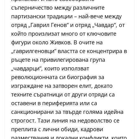
съперничество между различните
партизански традиции – най-вече между
отряд „Гаврил Генов“ и отряд „Чавдар“, от
който произлизат много от ключовите
фигури около Живков. В очите на
„гаврилгеновци“ властта се концентрира в
ръцете на привилегирована група
„чавдарци“, които използват
революционната си биография за
изграждане на затворен елит, докато
техните съратници от други отряди са
оставени в периферията или са
санкционирани за твърде голяма идейна
строгост. Тази линия на недоволство се
преплита с лични обиди, кадрови
размествания и локални конфликти, които