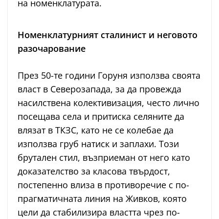
на номенклатурата.
Номенклатурният сталинист и неговото
разочарование
През 50-те години Горуня използва своята
власт в Северозапада, за да провежда
насилствена колективизация, често лично
посещава села и притиска селяните да
влязат в ТКЗС, като не се колебае да
използва груб натиск и заплахи. Този
брутален стил, възприеман от него като
доказателство за класова твърдост,
постепенно влиза в противоречие с по-
прагматичната линия на Живков, която
цели да стабилизира властта чрез по-