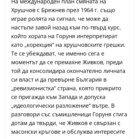
На международен план смяната на
Хрушчов с Брежнев през 1964 г. също
играе ролята на сигнал, че може да
настъпи завой назад към по-твърд курс,
който хората на Горуня интерпретират
като „корекция“ на хрушчовските грешки.
Те се убеждават, че именно сега е
моментът да се премахне Живков, преди
той да консолидира окончателно личната
си власт и да превърне България в
„ревизионистка“ страна, която прикрито
се пригажда към Запада и допуска
„идеологически разложение“ вътре. В
разговори със съмишленици Горуня стига
дотам да твърди, че Живков е свързан с
масонски кръгове и обслужва интересите