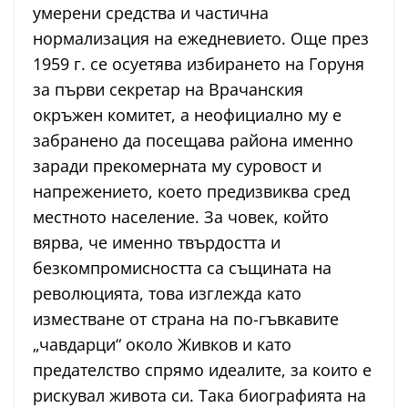
умерени средства и частична
нормализация на ежедневието. Още през
1959 г. се осуетява избирането на Горуня
за първи секретар на Врачанския
окръжен комитет, а неофициално му е
забранено да посещава района именно
заради прекомерната му суровост и
напрежението, което предизвиква сред
местното население. За човек, който
вярва, че именно твърдостта и
безкомпромисността са същината на
революцията, това изглежда като
изместване от страна на по-гъвкавите
„чавдарци“ около Живков и като
предателство спрямо идеалите, за които е
рискувал живота си. Така биографията на