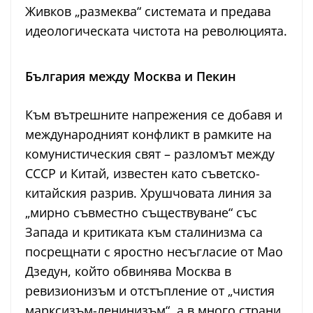
Живков „размеква“ системата и предава
идеологическата чистота на революцията.
България между Москва и Пекин
Към вътрешните напрежения се добавя и
международният конфликт в рамките на
комунистическия свят – разломът между
СССР и Китай, известен като съветско-
китайския разрив. Хрушчовата линия за
„мирно съвместно съществуване“ със
Запада и критиката към сталинизма са
посрещнати с яростно несъгласие от Мао
Дзедун, който обвинява Москва в
ревизионизъм и отстъпление от „чистия
марксизъм-ленинизъм“, а в много страни