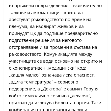
въоръжени подразделения – включително
танкове и автоматчици – които да
арестуват ръководството по време на
пленума, да изолират Живков и да
принудят ЦК да подпише предварително
подготвени решения за неговото
отстраняване и за промени в състава на
ръководството. Комуникацията между
участниците се води основно на открито и
с конспиративен „медицински“ код:
„кашля малко“ означава лека опасност,
„вдига температура“ – сериозно
подозрение, а „Доктора“ е самият Горуня,
който символично се явява „лекарят“,
призван да излекува болната партия. Тази
комбинация от партизански навици,