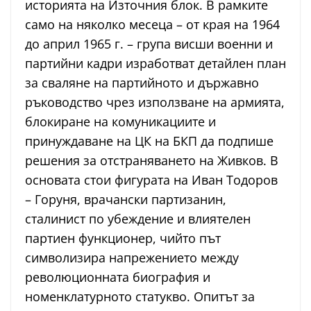
историята на Източния блок. В рамките
само на няколко месеца – от края на 1964
до април 1965 г. – група висши военни и
партийни кадри изработват детайлен план
за сваляне на партийното и държавно
ръководство чрез използване на армията,
блокиране на комуникациите и
принуждаване на ЦК на БКП да подпише
решения за отстраняването на Живков. В
основата стои фигурата на Иван Тодоров
– Горуня, врачански партизанин,
сталинист по убеждение и влиятелен
партиен функционер, чийто път
символизира напрежението между
революционната биография и
номенклатурното статукво. Опитът за