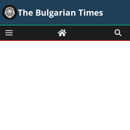
Skip
The Bulgarian Times
to
content