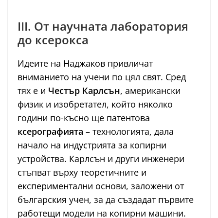
III. От научната лаборатория
до ксерокса
Идеите на Наджаков привличат
вниманието на учени по цял свят. Сред
тях е и
Честър Карлсън
, американски
физик и изобретател, който няколко
години по-късно ще патентова
ксерографията
– технологията, дала
начало на индустрията за копирни
устройства. Карлсън и други инженери
стъпват върху теоретичните и
експериментални основи, заложени от
българския учен, за да създадат първите
работещи модели на копирни машини.