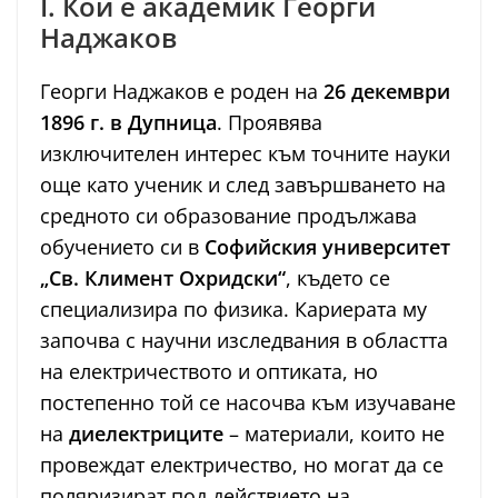
I. Кой е академик Георги
Наджаков
Георги Наджаков е роден на
26 декември
1896 г. в Дупница
. Проявява
изключителен интерес към точните науки
още като ученик и след завършването на
средното си образование продължава
обучението си в
Софийския университет
„Св. Климент Охридски“
, където се
специализира по физика. Кариерата му
започва с научни изследвания в областта
на електричеството и оптиката, но
постепенно той се насочва към изучаване
на
диелектриците
– материали, които не
провеждат електричество, но могат да се
поляризират под действието на