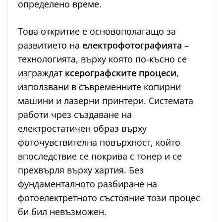
определено време.
Това откритие е основополагащо за
развитието на
електрофотографията
–
технологията, върху която по-късно се
изграждат
ксерографските процеси
,
използвани в съвременните копирни
машини и лазерни принтери. Системата
работи чрез създаване на
електростатичен образ върху
фоточувствителна повърхност, който
впоследствие се покрива с тонер и се
прехвърля върху хартия. Без
фундаменталното разбиране на
фотоелектретното състояние този процес
би бил невъзможен.