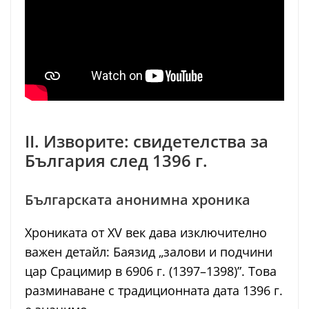
II. Изворите: свидетелства за
България след 1396 г.
Българската анонимна хроника
Хрониката от XV век дава изключително
важен детайл: Баязид „залови и подчини
цар Срацимир в 6906 г. (1397–1398)”. Това
разминаване с традиционната дата 1396 г.