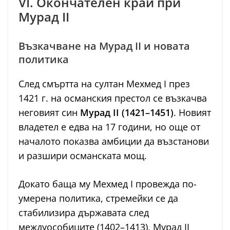
VI. Окончателен край при
Мурад II
Възкачване на Мурад II и новата
политика
След смъртта на султан Мехмед I през
1421 г. на османския престол се възкачва
неговият син
Мурад II (1421–1451)
. Новият
владетел е едва на 17 години, но още от
началото показва амбиции да възстанови
и разшири османската мощ.
Докато баща му Мехмед I провежда по-
умерена политика, стремейки се да
стабилизира държавата след
междуособиците (1402–1413), Мурад II