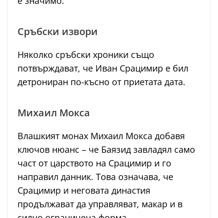
е значимо.
Сръбски извори
Няколко сръбски хроники също
потвърждават, че Иван Срацимир е бил
детрониран по-късно от приетата дата.
Михаил Мокса
Влашкият монах Михаил Мокса добавя
ключов нюанс – че Баязид завладял само
част от царството на Срацимир и го
направил данник. Това означава, че
Срацимир и неговата династия
продължават да управляват, макар и в
силно ограничена форма.