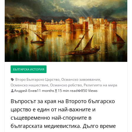
БЪЛГАРСКА ИСТОРИЯ
Второ Българско Царство
,
Османско завоевание
,
Османско нашествие
,
Османско робство
,
Религията на мира
Андрей Енев
11 months
15 min read
850 Views
Въпросът за края на Второто българско
царство е един от най-важните и
същевременно най-спорните в
българската медиевистика. Дълго време