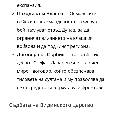
експанзия.
Походи към Влашко
– Османските
войски под командването на Феруз
бей нахлуват отвъд Дунав, за да
ограничат влиянието на влашкия
войвода и да подчинят региона.
Договор със Сърбия
– със сръбския
деспот Стефан Лазаревич е сключен
мирен договор, който обезпечава
тиловете на султана и му позволява да
се съсредоточи върху други фронтове.
Съдбата на Видинското царство