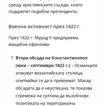
срещу християнските съседи, които
подкрепят подобни претенденти.
Военна активност през 1422 г.
През 1422 г. Мурад II предприема
мащабна офанзива:
Втора обсада на Константинопол
(юни – септември 1422 г.)
– Османците
атакуват византийската столица,
опитвайки се да я превземат. Макар
обсадата да е неуспешна, тя показва
стремежа на султана да възобнови
политиката на териториална