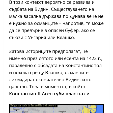
В този контекст вероятно се развива и
съдбата на Видин. Съществуването на
малка васална държава по Дунава вече не
е нужно за османците – напротив, тя може
да се превърне в опасен буфер, ако се
съюзи с Унгария или Влашко.
Затова историците предполагат, че
именно през лятото или есента на 1422 г.,
паралелно с обсадата на Константинопол
и похода срещу Влашко, османците
ликвидират окончателно Видинското
царство. Това е моментът, в който
Константин II Асен губи властта си
.