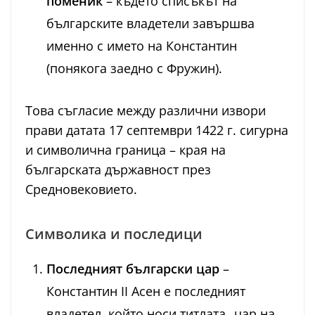
поменик
– където списъкът на
българските владетели завършва
именно с името на Константин
(понякога заедно с Фружин).
Това съгласие между различни извори
прави датата 17 септември 1422 г. сигурна
и символична граница – края на
българската държавност през
Средновековието.
Символика и последици
Последният български цар
–
Константин II Асен е последният
владетел, който носи титлата „цар на