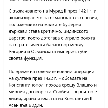
С възкачването на Мурад II през 1421 г. и
активизирането на османската експанзия,
положението на малките буферни
държави става критично. Видинското
царство, което дотогава е играло ролята
на стратегически балансьор между
Унгария и Османската империя, губи
своята функция.
По време на големите военни операции
на султана през 1422 г. – обсадата на
Константинопол, похода срещу Влашко и
мирния договор със Сърбия – вероятно е
ликвидирана и властта на Константин II
Асен във Видин.