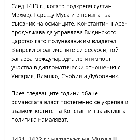
След 1413 г., когато подкрепя султан
Мехмед I срещу Муса и е признат за
съюзник на османците, Константин II Асен
продължава да управлява Видинското
царство като полунезависим владетел.
Въпреки ограничените си ресурси, той
запазва международна легитимност –
участва в дипломатически отношения с
Унгария, Влашко, Сърбия и Дубровник.
През следващите години обаче
османската власт постепенно се укрепва и
възможностите на Константин за активна
политика намаляват.
1421–1422 г.: натискът на Мурад II