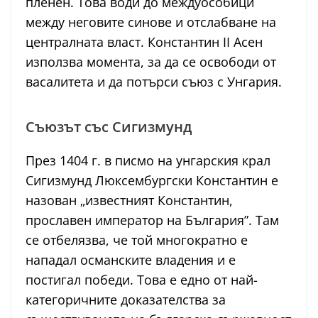
пленен. Това води до междуособици
между неговите синове и отслабване на
централната власт. Константин II Асен
използва момента, за да се освободи от
васалитета и да потърси съюз с Унгария.
Съюзът със Сигизмунд
През 1404 г. в писмо на унгарския крал
Сигизмунд Люксембургски Константин е
назован „известният Константин,
прославен император на България”. Там
се отбелязва, че той многократно е
нападал османските владения и е
постигал победи. Това е едно от най-
категоричните доказателства за