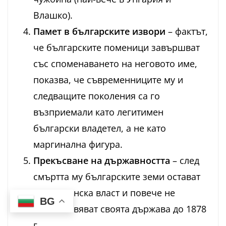
Влашко).
Памет в българските извори
– фактът,
че българските поменици завършват
със споменаването на неговото име,
показва, че съвременниците му и
следващите поколения са го
възприемали като легитимен
български владетел, а не като
маргинална фигура.
Прекъсване на държавността
– след
смъртта му българските земи остават
под османска власт и повече не
BG
възстановяват своята държава до 1878
г.