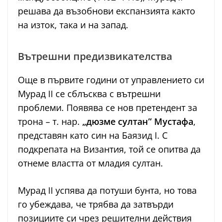
решава да възобнови експанзията както
на изток, така и на запад.
Вътрешни предизвикателства
Още в първите години от управлението си
Мурад II се сблъсква с вътрешни
проблеми. Появява се нов претендент за
трона – т. нар.
„дюзме султан” Мустафа
,
представян като син на Баязид I. С
подкрепата на Византия, той се опитва да
отнеме властта от младия султан.
Мурад II успява да потуши бунта, но това
го убеждава, че трябва да затвърди
позициите си чрез решителни действия