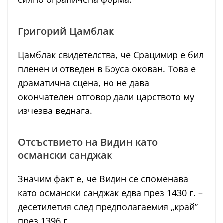
Григорий Цамблак
Цамблак свидетелства, че Срацимир е бил
пленен и отведен в Бруса окован. Това е
драматична сцена, но не дава
окончателен отговор дали царството му
изчезва веднага.
Отсъствието на Видин като
османски санджак
Значим факт е, че Видин се споменава
като османски санджак едва през 1430 г. –
десетилетия след предполагаемия „край”
през 1396 г.