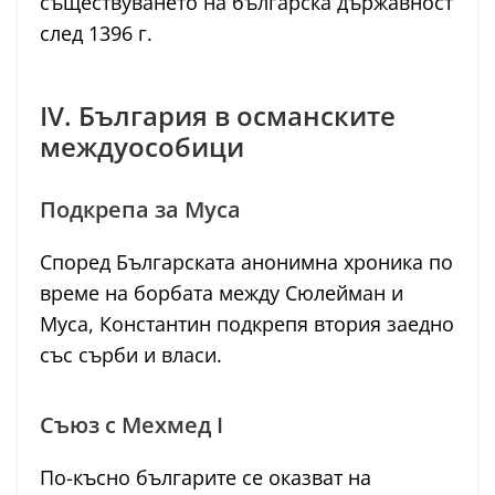
съществуването на българска държавност
след 1396 г.
IV. България в османските
междуособици
Подкрепа за Муса
Според Българската анонимна хроника по
време на борбата между Сюлейман и
Муса, Константин подкрепя втория заедно
със сърби и власи.
Съюз с Мехмед I
По-късно българите се оказват на