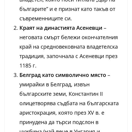
българите” и е признат като такъв от
съвременниците си.
Краят на династията Асеневци
–
неговата смърт бележи окончателния
край на средновековната владетелска
традиция, започнала с Асеневци през
1185 г.
Белград като символично място
–
умирайки в Белград, извън
българските земи, Константин II
олицетворява съдбата на българската
аристокрация, която през XV в. е
принудена да търси подслон в
чужбина (най-вече в Унгария и