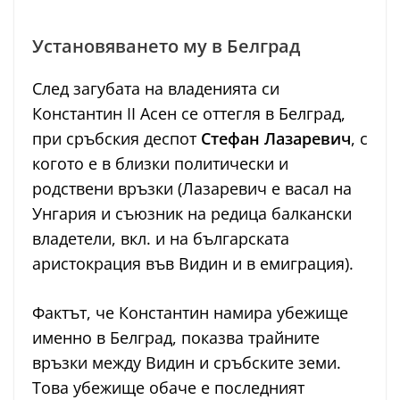
Установяването му в Белград
След загубата на владенията си
Константин II Асен се оттегля в Белград,
при сръбския деспот
Стефан Лазаревич
, с
когото е в близки политически и
родствени връзки (Лазаревич е васал на
Унгария и съюзник на редица балкански
владетели, вкл. и на българската
аристокрация във Видин и в емиграция).
Фактът, че Константин намира убежище
именно в Белград, показва трайните
връзки между Видин и сръбските земи.
Това убежище обаче е последният