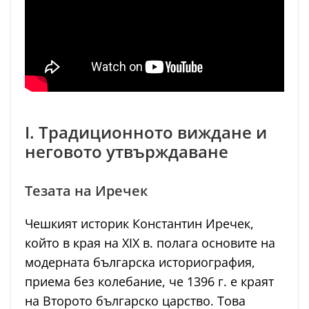
I. Традиционното виждане и
неговото утвърждаване
Тезата на Иречек
Чешкият историк Константин Иречек,
който в края на XIX в. полага основите на
модерната българска историография,
приема без колебание, че 1396 г. е краят
на Второто българско царство. Това