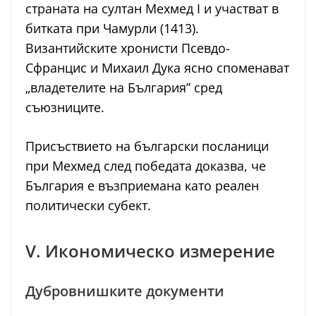
страната на султан Мехмед I и участват в
битката при Чамурли (1413).
Византийските хронисти Псевдо-
Сфранцис и Михаил Дука ясно споменават
„владетелите на България” сред
съюзниците.
Присъствието на български посланици
при Мехмед след победата доказва, че
България е възприемана като реален
политически субект.
V. Икономическо измерение
Дубровнишките документи