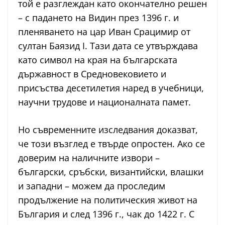
той е разглеждан като окончателно решен
– с падането на Видин през 1396 г. и
пленяването на цар Иван Срацимир от
султан Баязид I. Тази дата се утвърждава
като символ на края на българската
държавност в Средновековието и
присъства десетилетия наред в учебници,
научни трудове и националната памет.
Но съвременните изследвания доказват,
че този възглед е твърде опростен. Ако се
доверим на наличните извори –
български, сръбски, византийски, влашки
и западни – можем да проследим
продължение на политическия живот на
България и след 1396 г., чак до 1422 г. С