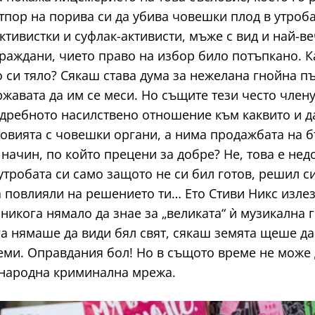
пор на порива си да убива човешки плод в утроба
 активистки и суфлак-активисти, мъже с вид и най-
граждани, чието право на избор било потъпкано. К
 си тяло? Сякаш става дума за нежелана гнойна пъп
ържавата да им се меси. Но същите тези често член
й-дребното насилствено отношение към каквито и д
овията с човешки органи, а нима продажбата на б
 начин, по който прецени за добре? Не, това е нед
тробата си само защото не си бил готов, решил си
 повлияли на решението ти… Ето Стиви Никс излез
 никога нямало да знае за „великата“ ѝ музикална 
а нямаше да види бял свят, сякаш земята щеше да
еми. Оправдания бол! Но в същото време не може 
ународна криминална мрежа.