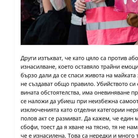
Други изтъкват, че като цяло са против аб
изнасилване, което оставяло трайни емоци
бързо дали да се спаси живота на майката 
не създават общо правило. Убийството си 
вината обстоятелства, има оневиняване пр
се наложи да убиеш при неизбежна самоотб
изключенията като отделни категории нер
полов акт се размиват. Да кажем, че един 
сбофи, тоест да я хване на тясно, тя не на
че е изнасилена. Това са нередки и много