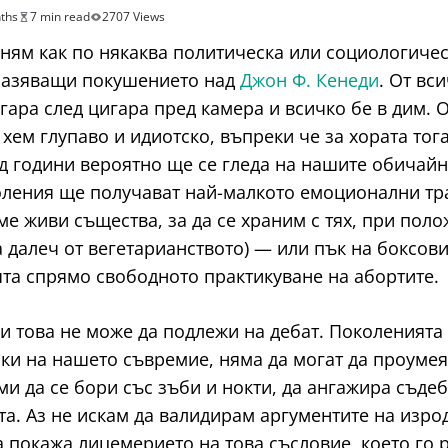
ths
7 min read
2707 Views
омням как по някаква политическа или социологич
тразяващи покушението над
Джон Ф. Кенеди
. От вс
ара след цигара пред камера и всичко бе в дим. О
ем глупаво и идиотско, въпреки че за хората тога
д години вероятно ще се гледа на нашите обичайн
коления ще получават най-малкото емоционални тр
 живи същества, за да се храним с тях, при полож
 далеч от вегетарианството) — или пък на боксови
та спрямо свободното практикуване на абортите.
и това не може да подлежи на дебат. Поколенията 
ки на нашето съвремие, няма да могат да проумеят
ами да се бори със зъби и нокти, да ангажира съд
та. Аз не искам да валидирам аргументите на изро
да покажа лицемерието на това съсловие, което го