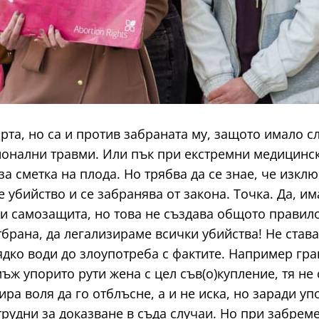
орта, но са и против забраната му, защото имало 
онални травми. Или пък при екстремни медицински
за сметка на плода. Но трябва да се знае, че изк
е убийство и се забранява от закона. Точка. Да, 
и самозащита, но това не създава общото правило
рана, да легализираме всички убийства! Не става 
ядко води до злоупотреба с фактите. Например гр
мъж упорито рути жена с цел съв(o)купление, тя не 
мира воля да го отблъсне, а и не иска, но заради у
 трудни за доказване в съда случаи. Но при забрем