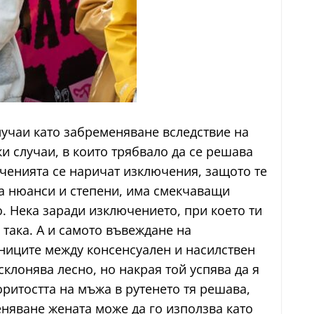
случаи като забременяване вследствие на
 случаи, в които трябвало да се решава
люченията се наричат изключения, защото те
има нюанси и степени, има смекчаващи
. Нека заради изключението, при което ти
така. А и самото въвеждане на
аниците между консенсуален и насилствен
склонява лесно, но накрая той успява да я
поритостта на мъжа в рутенето тя решава,
еняване жената може да го използва като