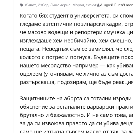
Живот
,
Избор
,
Лицемерие
,
Морал
,
смърт
Андрей Енев
9 mon
Когато бях студент в университета, си сп
гледаме автентични новинарски кадри, о
че масово водещи и репортери смучеха циг
изглеждаше хем необичайно, хем смешно, х
нещата. Неведнъж съм се замислял, че сле
колкото с потрес и погнуса. Бъдещите по
нашето месоядство например — как убиваме
оцелеем (уточнявам, че лично аз съм доста
разтърсваща, подозирам, ще бъде реакция
Защитниците на аборта са тотални изроди 
обяснение за останалите варварски практи
брутално и безжалостно. И не само това, 
за да си извоюва правото да си убива деца
само ще изтъкна съвсем малко от тях, за 