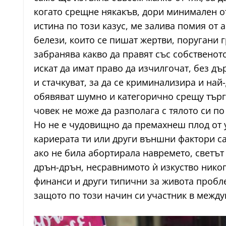
когато срещне някакъв, дори минимален от
истина по този казус, ме залива помия от
белези, които се пишат жертви, поругани 
забранява какво да правят със собственото
искат да имат право да изчилгочат, без д
и стачкуват, за да се криминализира и на
обявяват шумно и категорично срещу търг
човек не може да разполага с тялото си по
Но не е чудовищно да премахнеш плод от у
кариерата ти или други външни фактори са
ако не била абортирала навремето, светът
дрън-дрън, несравнимото ѝ изкуство никог
финанси и други типични за живота пробл
защото по този начин си участник в межд