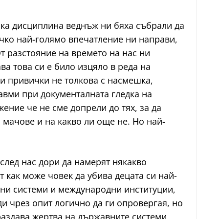
еска дисциплина веднъж ни бяха събрали да
ичко най-голямо впечатление ни направи,
т разстояние на времето на нас ни
ва това си е било изцяло в реда на
и привички не толкова с насмешка,
авми при документалната гледка на
ение че не сме допрели до тях, за да
 мачове и на какво ли още не. Но най-
след нас дори да намерят някакво
 как може човек да убива децата си най-
ебни системи и международни институции,
ди чрез опит логично да ги опровергая, но
 раздава жертва на държавните системи,