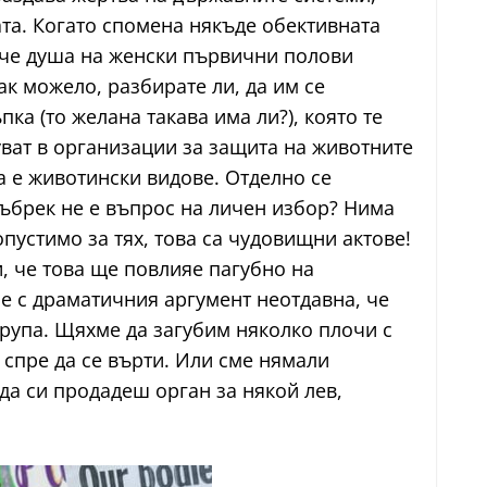
та. Когато спомена някъде обективната
вече душа на женски първични полови
ак можело, разбирате ли, да им се
ка (то желана такава има ли?), която те
уват в организации за защита на животните
а е животински видове. Отделно се
ъбрек не е въпрос на личен избор? Нима
опустимо за тях, това са чудовищни актове!
, че това ще повлияе пагубно на
е с драматичния аргумент неотдавна, че
група. Щяхме да загубим няколко плочи с
 спре да се върти. Или сме нямали
да си продадеш орган за някой лев,